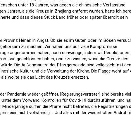
 Menschen unter 18 Jahren, was gegen die chinesische Verfassung
igen Jahren, als die Kreuze in Zhejiang entfernt wurden, hatte ich bere
äherte und dass dieses Stück Land früher oder später überrollt sein
der Provinz Henan in Angst. Ob sie es im Guten oder im Bösen versuc
ten gehorsam zu machen. Wir haben uns auf viele Kompromisse
nfrage angenommen haben, auch schwierige, indem wir Resolutionen
romisse geschlossen haben, ohne zu wissen, wann die Grenze des
 würde. Die Außenmauern der Pfarrgemeinde sind vollgeklebt mit de
inesische Kultur und die Verwaltung der Kirche. Die Flagge weht auf
ls wollte sie das Licht des Kreuzes ersetzen.
er Pandemie wieder geöffnet. [Regierungsvertreter] sind bereits vie
unter dem Vorwand, Kontrollen für Covid-19 durchzuführen, und h
 Minderjährige dürfen die Pfarre nicht betreten, die Registrierungen d
en seien nicht vollständig … Und alles mit der wiederholten Androhu