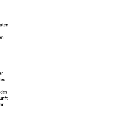
m
raten
en
e
er
des
 des
unft
hr