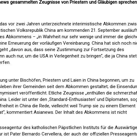
anews gesammelten Zeugnisse von Priestern und Gläubigen sprechen
 das vor zwei Jahren unterzeichnete interimistische Abkommen zwi
tischen Volksrepublik China am kommenden 21. September ausläuft
ses Abkommens – „in Wahrheit nur sehr wenige und immer die gleiche
eine Erneuerung der vorläufigen Vereinbarung. China hat sich noch ni
geht „davon aus, dass seine Zustimmung zur Fortsetzung des
 auch nur, um die USA in Verlegenheit zu bringen“, die ja China ste
erfen.
ng unter Bischöfen, Priestern und Laien in China begonnen, um zu
nsleben ihrer Gemeinden seit dem Abkommen gestaltet; die Einsendu
misiert veröffentlicht. Etliche Zeugnisse „enthüllen die schmerzha
China. Leider ist unter den ‚Standard-Enthusiasten‘ und Diplomaten, so
reiheit in China die Rede, vielleicht weil Trump sie zu einem Element
“, kommentiert Asianews. Der Inhalt des Abkommens ist nicht
resseagentur des katholischen Päpstlichen Instituts für die Auswärtig
 ist Pater Bernardo Cervellera, der auch der offiziellen Presseagent