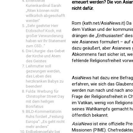
Emeritierter
erneuert werden? Die von Asi
Kurienkardinal Sarah:
nicht dafür.
„Riten können nicht
willkürlich abgeschafft
werden“
Rom (kath.net/AsiaNews.it) Da
„Sehr geehrter Herr
dem Vatikan und der kommunis
Erzbischof Koch, mit
drängen die „Enthusiasten“ die
großer Verwunderung
haben wir Ihr Statement
wie Asianews formuliert – auf 
zum CSD…“
dazu geäußert, aber Asianews 
Die Liturgie: das Gebet
Abkommens fast sicher ist, wenn
der Kirche und Atem
fehlende Religionsfreiheit vorw
des Geistes
Leihmutter soll
gezwungen werden,
das Leben des
AsiaNews hat dazu eine Befragu
herzkranken Babys zu
erfahren, wie sich das Glaube
beenden!
werden nun nach und nach anony
Fulda: Werbung für
Frage der Religionsfreiheit in 
Christopher Street Day
mit dem heiligen
im Vatikan, wenig von Religionsf
Bonifatius
seines Wahlkampfs gemacht hat
BILD-Kommentatorin
öffentlich bekannt.
Ruhs fordert „Festung
Europa“: „Es geht nicht
AsiaNews
ist eine offizielle P
mehr anders“
Missionen (PIME). Chefredakteur
Erdbebengefahr bei