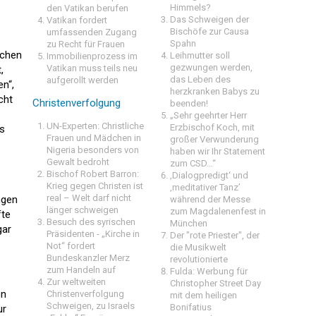
Himmels?
den Vatikan berufen
Das Schweigen der
Vatikan fordert
Bischöfe zur Causa
umfassenden Zugang
Spahn
zu Recht für Frauen
schen
Leihmutter soll
Immobilienprozess im
gezwungen werden,
Vatikan muss teils neu
,
das Leben des
aufgerollt werden
n“,
herzkranken Babys zu
cht
Christenverfolgung
beenden!
„Sehr geehrter Herr
UN-Experten: Christliche
Erzbischof Koch, mit
ts
Frauen und Mädchen in
großer Verwunderung
Nigeria besonders von
haben wir Ihr Statement
Gewalt bedroht
zum CSD…“
Bischof Robert Barron:
‚Dialogpredigt‘ und
Krieg gegen Christen ist
‚meditativer Tanz’
real – Welt darf nicht
ngen
während der Messe
länger schweigen
zum Magdalenenfest in
fte
Besuch des syrischen
München
gar
Präsidenten - „Kirche in
Der "rote Priester", der
Not“ fordert
die Musikwelt
Bundeskanzler Merz
revolutionierte
zum Handeln auf
Fulda: Werbung für
Zur weltweiten
Christopher Street Day
en
Christenverfolgung
mit dem heiligen
Schweigen, zu Israels
Bonifatius
ur