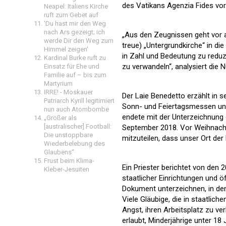
des Vatikans Agenzia Fides vor
Neapel: Italiens Kirche
ruft zum Gebet auf
'Du hast mir den Weg
nach Ars gezeigt; ich
„Aus den Zeugnissen geht vor a
werde Dir den Weg zum
treue) „Untergrundkirche“ in die
Himmel zeigen'
in Zahl und Bedeutung zu reduzi
Kardinal Burke ruft zu
zu verwandeln“, analysiert die 
Einsatz für Ehe und
Familie auf – bis zum
Martyrium
IRRE! - Moskauer
Der Laie Benedetto erzählt in s
Patriarch Kyrill legitimiert
Sonn- und Feiertagsmessen und 
nun auch Atombombe
endete mit der Unterzeichnun
„Größer als
[australischer] Football:
September 2018. Vor Weihnacht
Die unstoppbare
mitzuteilen, dass unser Ort de
Wiederbelebung des
Glaubens“
Frust beim Klima-
Ein Priester berichtet von den 2
Kleber-Jesuiten
staatlicher Einrichtungen und öf
Dokument unterzeichnen, in dem
Viele Gläubige, die in staatlich
Angst, ihren Arbeitsplatz zu ver
erlaubt, Minderjährige unter 18