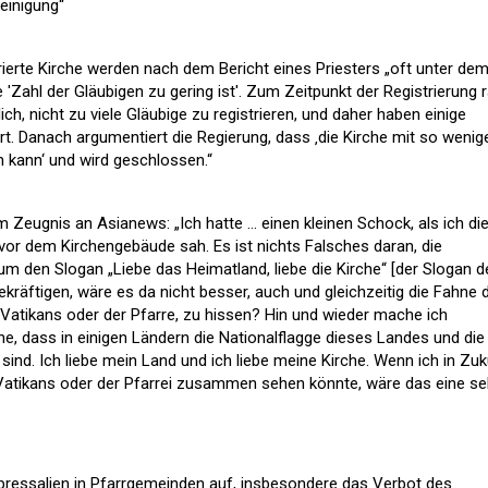
reinigung“
trierte Kirche werden nach dem Bericht eines Priesters „oft unter de
Zahl der Gläubigen zu gering ist'. Zum Zeitpunkt der Registrierung 
ch, nicht zu viele Gläubige zu registrieren, und daher haben einige
rt. Danach argumentiert die Regierung, dass ‚die Kirche mit so wenig
 kann‘ und wird geschlossen.“
m Zeugnis an Asianews: „Ich hatte … einen kleinen Schock, als ich di
vor dem Kirchengebäude sah. Es ist nichts Falsches daran, die
um den Slogan „Liebe das Heimatland, liebe die Kirche“ [der Slogan d
ekräftigen, wäre es da nicht besser, auch und gleichzeitig die Fahne 
 Vatikans oder der Pfarre, zu hissen? Hin und wieder mache ich
he, dass in einigen Ländern die Nationalflagge dieses Landes und die
sind. Ich liebe mein Land und ich liebe meine Kirche. Wenn ich in Zuk
 Vatikans oder der Pfarrei zusammen sehen könnte, wäre das eine se
Repressalien in Pfarrgemeinden auf, insbesondere das Verbot des