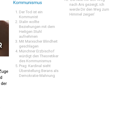
Kommunismus
nach Ars gezeigt; ich
werde Dir den Weg zum
Der Tod ist ein
Himmel zeigen'
Kommunist
Stalin wollte
Beziehungen mit dem
Heiligen Stuhl
aufnehmen
Mit Marxscher Blindheit
geschlagen
Münchner Erzbischof
würdigt den Theoretiker
des Kommunismus
Prag: Kardinal sieht
Überstellung Berans als
 Zuge
Demokratie-Mahnung
nd
 der
e