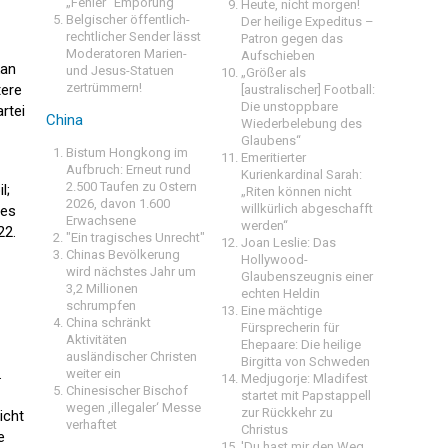
„Fehler“ Empörung
Heute, nicht morgen!
Belgischer öffentlich-
Der heilige Expeditus –
rechtlicher Sender lässt
Patron gegen das
Moderatoren Marien-
Aufschieben
kan
und Jesus-Statuen
„Größer als
zertrümmern!
tere
[australischer] Football:
Die unstoppbare
rtei
China
Wiederbelebung des
Glaubens“
Bistum Hongkong im
Emeritierter
Aufbruch: Erneut rund
Kurienkardinal Sarah:
2.500 Taufen zu Ostern
l;
„Riten können nicht
2026, davon 1.600
willkürlich abgeschafft
ies
Erwachsene
werden“
22.
"Ein tragisches Unrecht"
Joan Leslie: Das
Chinas Bevölkerung
Hollywood-
wird nächstes Jahr um
Glaubenszeugnis einer
3,2 Millionen
echten Heldin
schrumpfen
Eine mächtige
China schränkt
Fürsprecherin für
Aktivitäten
Ehepaare: Die heilige
ausländischer Christen
Birgitta von Schweden
.
weiter ein
Medjugorje: Mladifest
Chinesischer Bischof
startet mit Papstappell
wegen ‚illegaler‘ Messe
zur Rückkehr zu
icht
verhaftet
Christus
e
'Du hast mir den Weg