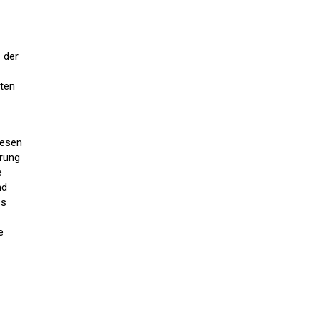
 der
tten
iesen
erung
e
nd
ss
e