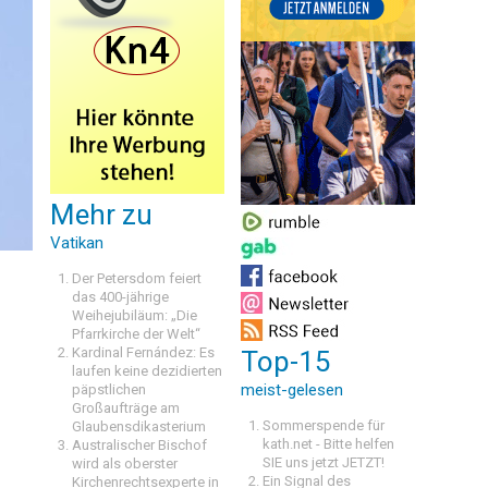
Mehr zu
Vatikan
Der Petersdom feiert
das 400-jährige
Weihejubiläum: „Die
Pfarrkirche der Welt“
Kardinal Fernández: Es
Top-15
laufen keine dezidierten
meist-gelesen
päpstlichen
Großaufträge am
Sommerspende für
Glaubensdikasterium
kath.net - Bitte helfen
Australischer Bischof
SIE uns jetzt JETZT!
wird als oberster
Ein Signal des
Kirchenrechtsexperte in