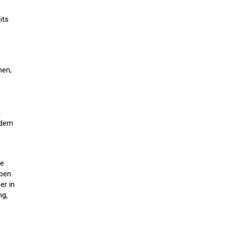
its
hen,
n
 dem
le
aben
er in
ng,