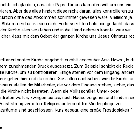
hte ich glauben, dass der Papst für uns kämpfen will, um uns ein
ren. Aber das alles hindert diese nicht daran, alles kontrollieren zu
 Situation ohne das Abkommen schlimmer gewesen wäre. Vielleicht ja.
em Abkommen hat es sich nicht verbessert. Ich habe nie gedacht, dass
der Kirche alles verstehen und in die Hand nehmen könnte, was wir
sicher, dass mit dem Gebet der ganzen Kirche uns Jesus Christus re
iziell anerkannten Kirche angehört, erzählt gegenüber Asia News: „In d
inem zunehmenden Druck ausgesetzt. Zum Beispiel schickt die Regi
die Kirche, um zu kontrollieren. Einige stehen vor dem Eingang, ander
dere gehen hier und da umher: Sie sollen nachsehen, wie die Kirche u
 hinaus stellen die Mitarbeiter, die vor dem Eingang stehen, sicher, da
 die Kirche nicht betreten. Wenn sie Volksschüler, Unter- oder
intreten wollen, zwingen sie sie, nach Hause zu gehen und hindern si
 Es ist streng verboten, Religionsunterricht für Minderjährige zu
htsräume sind geschlossen: Kurz gesagt, eine große Trostlosigkeit!“
he