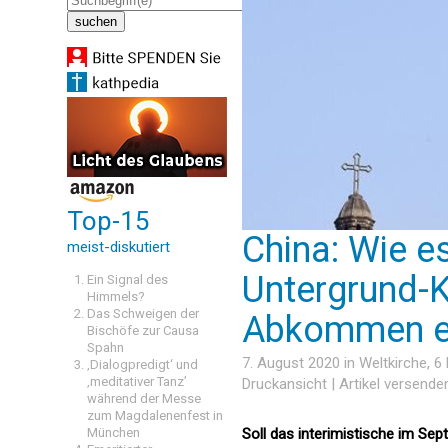
Top-15
China: Wie e
meist-diskutiert
Untergrund-K
Ein Signal des
Himmels?
Das Schweigen der
Abkommen e
Bischöfe zur Causa
Spahn
7. August 2020 in
Weltkirche
, 
‚Dialogpredigt‘ und
‚meditativer Tanz’
Druckansicht
|
Artikel versende
während der Messe
zum Magdalenenfest in
München
Soll das interimistische im 