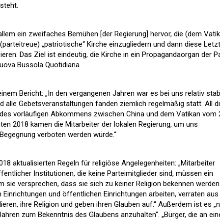
steht.
llem ein zweifaches Bemühen [der Regierung] hervor, die (dem Vati
 (parteitreue) „patriotische“ Kirche einzugliedern und dann diese Letz
eren. Das Ziel ist eindeutig, die Kirche in ein Propagandaorgan der Pa
Nuova Bussola Quotidiana.
einem Bericht: „In den vergangenen Jahren war es bei uns relativ stabi
alle Gebetsveranstaltungen fanden ziemlich regelmäßig statt. All d
g des vorläufigen Abkommens zwischen China und dem Vatikan vom 
en 2018 kamen die Mitarbeiter der lokalen Regierung, um uns
r Begegnung verboten werden würde.“
018 aktualisierten Regeln für religiöse Angelegenheiten: „Mitarbeiter
fentlicher Institutionen, die keine Parteimitglieder sind, müssen ein
 sie versprechen, dass sie sich zu keiner Religion bekennen werden
en Einrichtungen und öffentlichen Einrichtungen arbeiten, verraten aus
lieren, ihre Religion und geben ihren Glauben auf.“ Außerdem ist es „n
 Jahren zum Bekenntnis des Glaubens anzuhalten“. „Bürger, die an ein