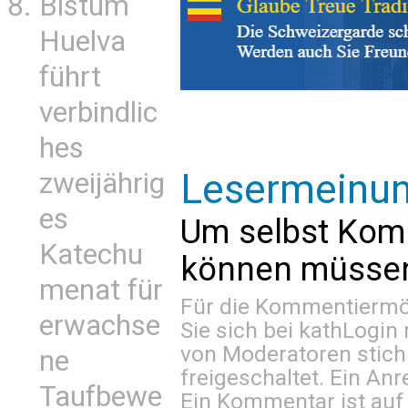
Bistum
Huelva
führt
verbindlic
hes
Lesermeinu
zweijährig
es
Um selbst Kom
Katechu
können müssen 
menat für
Für die Kommentiermög
erwachse
Sie sich bei
kathLogin 
von Moderatoren stich
ne
freigeschaltet. Ein Anr
Taufbewe
Ein Kommentar ist auf