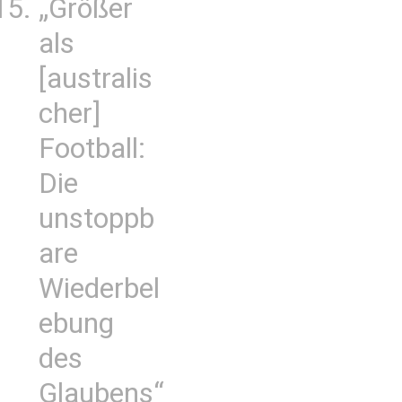
„Größer
als
[australis
cher]
Football:
Die
unstoppb
are
Wiederbel
ebung
des
Glaubens“