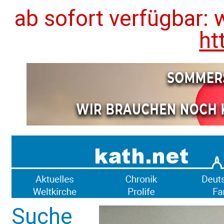
ab sofort verfügbar: 
ht
Suche