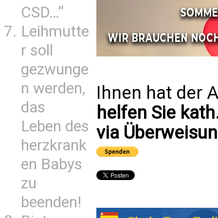
CSD…“
Leihmutte
r soll
gezwunge
n werden,
Ihnen hat der A
das
helfen Sie kath
Leben des
via Überweisun
herzkrank
en Babys
zu
beenden!