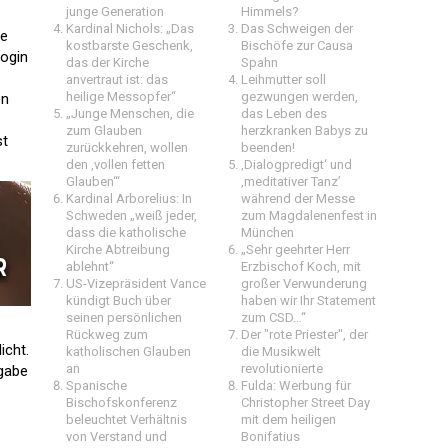
junge Generation
Himmels?
Kardinal Nichols: „Das
Das Schweigen der
se
kostbarste Geschenk,
Bischöfe zur Causa
login
das der Kirche
Spahn
anvertraut ist: das
Leihmutter soll
heilige Messopfer“
gezwungen werden,
en
„Junge Menschen, die
das Leben des
zum Glauben
herzkranken Babys zu
st
zurückkehren, wollen
beenden!
den ‚vollen fetten
‚Dialogpredigt‘ und
Glauben‘“
‚meditativer Tanz’
Kardinal Arborelius: In
während der Messe
Schweden „weiß jeder,
zum Magdalenenfest in
dass die katholische
München
Kirche Abtreibung
„Sehr geehrter Herr
ablehnt“
Erzbischof Koch, mit
US-Vizepräsident Vance
großer Verwunderung
kündigt Buch über
haben wir Ihr Statement
seinen persönlichen
zum CSD…“
Rückweg zum
Der "rote Priester", der
icht.
katholischen Glauben
die Musikwelt
an
revolutionierte
sgabe
Spanische
Fulda: Werbung für
Bischofskonferenz
Christopher Street Day
beleuchtet Verhältnis
mit dem heiligen
von Verstand und
Bonifatius