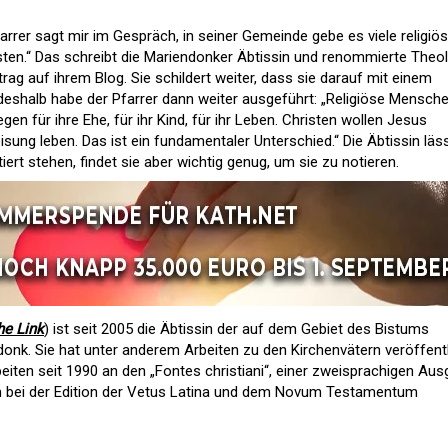
farrer sagt mir im Gespräch, in seiner Gemeinde gebe es viele religiö
ten.“ Das schreibt die Mariendonker Äbtissin und renommierte Theo
rag auf ihrem Blog. Sie schildert weiter, dass sie darauf mit einem
 deshalb habe der Pfarrer dann weiter ausgeführt: „Religiöse Mensch
en für ihre Ehe, für ihr Kind, für ihr Leben. Christen wollen Jesus
ung leben. Das ist ein fundamentaler Unterschied.“ Die Äbtissin läs
t stehen, findet sie aber wichtig genug, um sie zu notieren.
he Link
) ist seit 2005 die Äbtissin der auf dem Gebiet des Bistums
onk. Sie hat unter anderem Arbeiten zu den Kirchenvätern veröffentl
iten seit 1990 an den „Fontes christiani“, einer zweisprachigen Au
em bei der Edition der Vetus Latina und dem Novum Testamentum