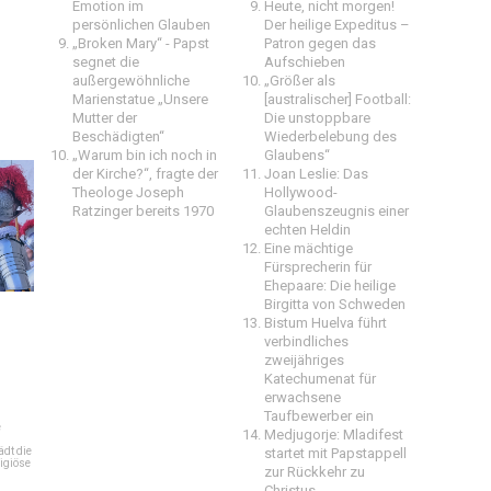
Emotion im
Heute, nicht morgen!
persönlichen Glauben
Der heilige Expeditus –
„Broken Mary“ - Papst
Patron gegen das
segnet die
Aufschieben
außergewöhnliche
„Größer als
Marienstatue „Unsere
[australischer] Football:
Mutter der
Die unstoppbare
Beschädigten“
Wiederbelebung des
„Warum bin ich noch in
Glaubens“
der Kirche?“, fragte der
Joan Leslie: Das
Theologe Joseph
Hollywood-
Ratzinger bereits 1970
Glaubenszeugnis einer
echten Heldin
Eine mächtige
Fürsprecherin für
Ehepaare: Die heilige
Birgitta von Schweden
Bistum Huelva führt
verbindliches
zweijähriges
Katechumenat für
erwachsene
Taufbewerber ein
e
Medjugorje: Mladifest
dt die
startet mit Papstappell
igiöse
zur Rückkehr zu
Christus