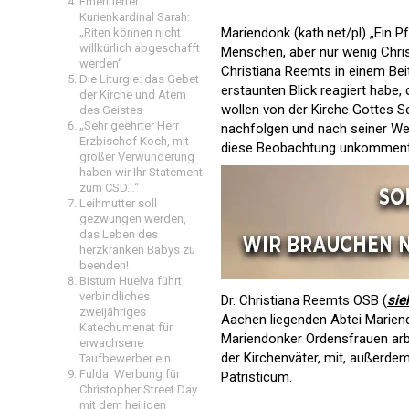
Emeritierter
Kurienkardinal Sarah:
Mariendonk (kath.net/pl) „Ein P
„Riten können nicht
willkürlich abgeschafft
Menschen, aber nur wenig Chris
werden“
Christiana Reemts in einem Beit
Die Liturgie: das Gebet
erstaunten Blick reagiert habe,
der Kirche und Atem
wollen von der Kirche Gottes Seg
des Geistes
„Sehr geehrter Herr
nachfolgen und nach seiner Weis
Erzbischof Koch, mit
diese Beobachtung unkommentier
großer Verwunderung
haben wir Ihr Statement
zum CSD…“
Leihmutter soll
gezwungen werden,
das Leben des
herzkranken Babys zu
beenden!
Bistum Huelva führt
verbindliches
Dr. Christiana Reemts OSB (
sie
zweijähriges
Aachen liegenden Abtei Mariend
Katechumenat für
Mariendonker Ordensfrauen arbe
erwachsene
der Kirchenväter, mit, außerd
Taufbewerber ein
Fulda: Werbung für
Patristicum.
Christopher Street Day
mit dem heiligen