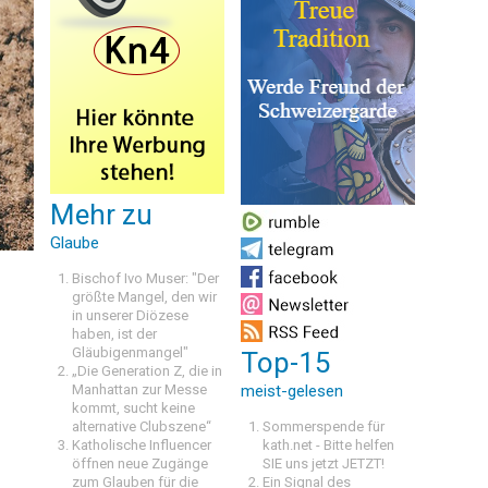
Mehr zu
Glaube
s
Bischof Ivo Muser: "Der
größte Mangel, den wir
in unserer Diözese
haben, ist der
Gläubigenmangel"
Top-15
„Die Generation Z, die in
Manhattan zur Messe
meist-gelesen
kommt, sucht keine
alternative Clubszene“
Sommerspende für
Katholische Influencer
kath.net - Bitte helfen
öffnen neue Zugänge
SIE uns jetzt JETZT!
zum Glauben für die
Ein Signal des