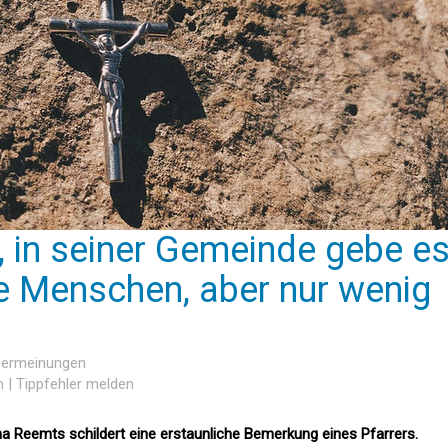
t, in seiner Gemeinde gebe e
öse Menschen, aber nur wenig
esermeinungen
n
|
Tippfehler melden
na Reemts schildert eine erstaunliche Bemerkung eines Pfarrers.