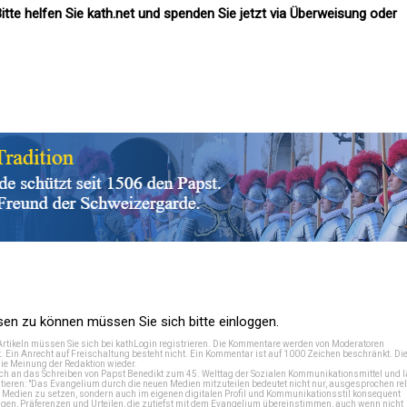
itte helfen Sie kath.net und spenden Sie jetzt via Überweisung oder
n zu können müssen Sie sich bitte einloggen.
Artikeln müssen Sie sich bei
kathLogin registrieren
. Die Kommentare werden von Moderatoren
t. Ein Anrecht auf Freischaltung besteht nicht. Ein Kommentar ist auf 1000 Zeichen beschränkt. Di
e Meinung der Redaktion wieder.
 an das Schreiben von Papst Benedikt zum 45. Welttag der Sozialen Kommunikationsmittel und lä
tieren: "Das Evangelium durch die neuen Medien mitzuteilen bedeutet nicht nur, ausgesprochen rel
en Medien zu setzen, sondern auch im eigenen digitalen Profil und Kommunikationsstil konsequent
en, Präferenzen und Urteilen, die zutiefst mit dem Evangelium übereinstimmen, auch wenn nicht