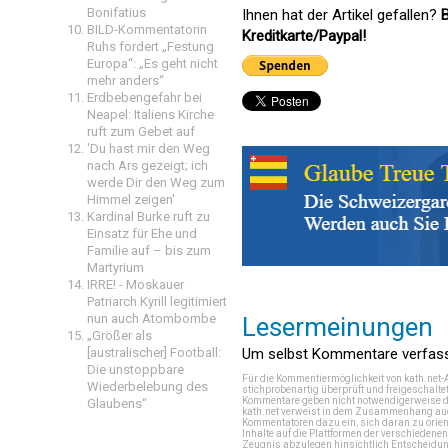
Bonifatius
Ihnen hat der Artikel gefallen?
B
BILD-Kommentatorin
Kreditkarte/Paypal!
Ruhs fordert „Festung
Europa“: „Es geht nicht
mehr anders“
Erdbebengefahr bei
Neapel: Italiens Kirche
ruft zum Gebet auf
'Du hast mir den Weg
nach Ars gezeigt; ich
werde Dir den Weg zum
Himmel zeigen'
Kardinal Burke ruft zu
Einsatz für Ehe und
Familie auf – bis zum
Martyrium
IRRE! - Moskauer
Patriarch Kyrill legitimiert
nun auch Atombombe
Lesermeinungen
„Größer als
[australischer] Football:
Um selbst Kommentare verfasse
Die unstoppbare
Für die Kommentiermöglichkeit von kath.net-
Wiederbelebung des
stichprobenartig überprüft und freigeschalte
Kommentare geben nicht notwendigerweise di
Glaubens“
kath.net verweist in dem Zusammenhang auch
Kommentatoren dazu ein, sich daran zu orien
Inhalte auf die Plattformen der verschieden
Zeugnis abzulegen hinsichtlich Entscheidung