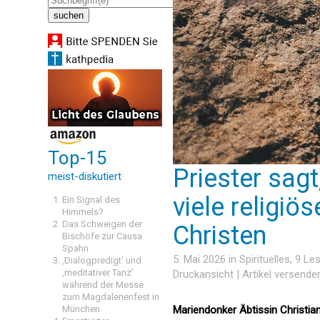
Top-15
Priester sag
meist-diskutiert
viele religi
Ein Signal des
Himmels?
Das Schweigen der
Christen
Bischöfe zur Causa
Spahn
5. Mai 2026 in
Spirituelles
, 9 L
‚Dialogpredigt‘ und
‚meditativer Tanz’
Druckansicht
|
Artikel versende
während der Messe
zum Magdalenenfest in
München
Mariendonker Äbtissin Christia