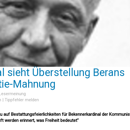
al sieht Überstellung Berans
tie-Mahnung
 Lesermeinung
n
|
Tippfehler melden
u auf Bestattungsfeierlichkeiten für Bekennerkardinal der Kommunis
aft werden erinnert, was Freiheit bedeutet"