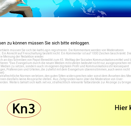
n zu können müssen Sie sich bitte einloggen.
Artikeln müssen Sie sich bei
kathLogin registrieren
. Die Kommentare werden von Moderatoren
t. Ein Anrecht auf Freischaltung besteht nicht. Ein Kommentar ist auf 1000 Zeichen beschränkt. Di
e Meinung der Redaktion wieder.
 an das Schreiben von Papst Benedikt zum 45. Welttag der Sozialen Kommunikationsmittel und lä
tieren: "Das Evangelium durch die neuen Medien mitzuteilen bedeutet nicht nur, ausgesprochen rel
en Medien zu setzen, sondern auch im eigenen digitalen Profil und Kommunikationsstil konsequent
en, Präferenzen und Urteilen, die zutiefst mit dem Evangelium übereinstimmen, auch wenn nicht
net
)
e strafrechtliche Normen verletzen, den guten Sitten widersprechen oder sonst dem Ansehen des M
önnen diesfalls keine Ansprüche stellen. Aus Zeitgründen kann über die Moderation von User-
en. Weiters behält sich kath.net vor, strafrechtlich relevante Tatbestände zur Anzeige zu bringe