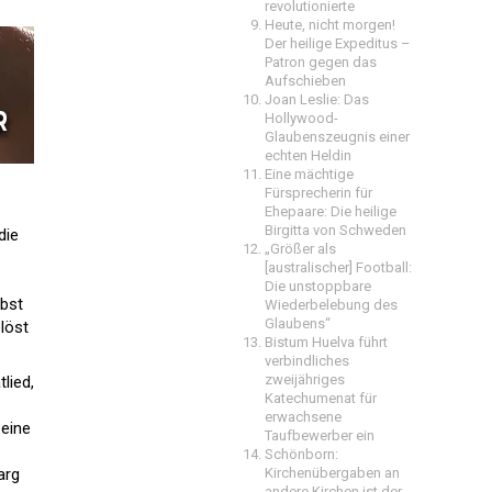
revolutionierte
Heute, nicht morgen!
Der heilige Expeditus –
Patron gegen das
Aufschieben
Joan Leslie: Das
Hollywood-
Glaubenszeugnis einer
echten Heldin
Eine mächtige
Fürsprecherin für
Ehepaare: Die heilige
Birgitta von Schweden
die
„Größer als
[australischer] Football:
Die unstoppbare
rbst
Wiederbelebung des
Glaubens“
löst
Bistum Huelva führt
verbindliches
zweijähriges
lied,
Katechumenat für
erwachsene
 eine
Taufbewerber ein
Schönborn:
arg
Kirchenübergaben an
andere Kirchen ist der