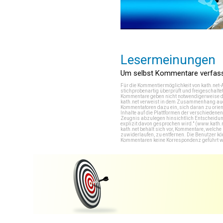
Lesermeinungen
Um selbst Kommentare verfasse
Für die Kommentiermöglichkeit von kath.net-
stichprobenartig überprüft und freigeschalte
Kommentare geben nicht notwendigerweise di
kath.net verweist in dem Zusammenhang auch
Kommentatoren dazu ein, sich daran zu orien
Inhalte auf die Plattformen der verschieden
Zeugnis abzulegen hinsichtlich Entscheidung
explizit davon gesprochen wird." (
www.kath.
kath.net behält sich vor, Kommentare, welch
zuwiderlaufen, zu entfernen. Die Benutzer k
Kommentaren keine Korrespondenz geführt werd