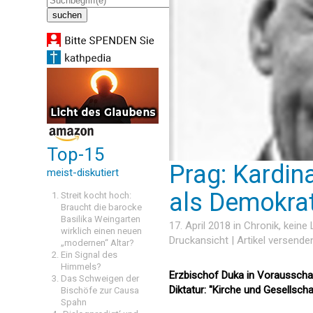
Top-15
Prag: Kardin
meist-diskutiert
als Demokra
Streit kocht hoch:
Braucht die barocke
Basilika Weingarten
17. April 2018 in
Chronik
, keine
wirklich einen neuen
Druckansicht
|
Artikel versende
„modernen“ Altar?
Ein Signal des
Himmels?
Erzbischof Duka in Vorausscha
Das Schweigen der
Diktatur: "Kirche und Gesellsch
Bischöfe zur Causa
Spahn