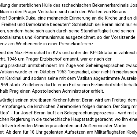
ellung der sterblichen Hülle des tschechischen Bekennerkardinals Jo
ikan in den Prager Veitsdom sind nach den Worten von Berans
hof Dominik Duka, eine mahnende Erinnerung an die Kirche und an d
Freiheit und Demokratie bedeuten": Schließlich sei Beran nicht nur e
n, sondern habe sich auch durch seine Standhaftigkeit und seinen
lsozialismus und Kommunismus ausgezeichnet, so der Vorsitzende 
enz am Wochenende in einer Pressekonferenz.
nd der Nazi-Herrschaft in KZs und unter der KP-Diktatur in zahlreic
cht. 1946 um Prager Erzbischof ernannt, war er nach der
ung praktisch amtsbehindert. Im Zuge von Geheimgesprächen zwis
atikan wurde er im Oktober 1963 "begnadigt, aber nicht freigelassen
um Kardinal und sodann seine mit dem Vatikan abgestimmte Ausreis
1969 starb. Zeitlebens durfte er im Exil seinen Erzbischofstitel behalt
halb Prag einen Apostolischen Administrator erhielt.
würdigt seinen streitbaren Kirchenführer: Beran wird am Freitag, dem
er empfangen, die kirchlichen Zeremonien folgen danach. Der Sarg mi
es" - für Josef Beran läuft ein Seligsprechungsprozess - wird mit e
hen Regierung in die tschechische Hauptstadt gebracht, wo ihn ein
tellvertretenden Ministerpräsidenten und Außenminister Martin
tet. Ab dem für 18 Uhr geplanten Aufsetzen am Militärflughafen Kbel