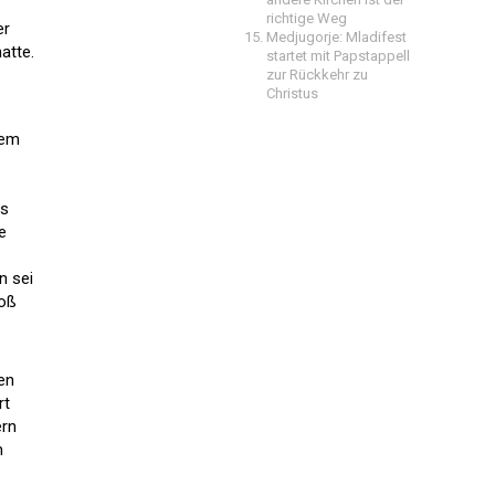
richtige Weg
er
Medjugorje: Mladifest
atte.
startet mit Papstappell
zur Rückkehr zu
Christus
dem
as
e
n sei
roß
en
rt
ern
m