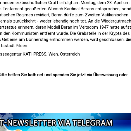
er neuen erzbischöflichen Gruft erfolgt am Montag, dem 23. April um
 im Testament geäußerten Wunsch Kardinal Berans entsprochen, son
tischen Regimes revidiert, Beran dürfe zum Zweiten Vatikanischen
niemals zurückkehrt - weder lebendig noch tot. An die Wiedergutmac
bertstatue erinnern, deren Modell Beran im Veitsdom 1947 hatte aufst
on den Kommunisten entfernt wurde. Die Grabstelle in der Krypta des
s Gebeine am Donnerstag entnommen werden, wird geschlossen, di
tsstadt Pilsen.
esseagentur KATHPRESS, Wien, Österreich
itte helfen Sie kath.net und spenden Sie jetzt via Überweisung oder