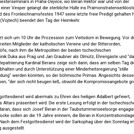
riesterseminars in Praha-Dejvice, wo Beran Rektor war und von der
einer Vesper gelangt die sterbliche Hülle ins Prämonstratenserklost
des Fronleichnamsfestes 1947 seine letzte freie Predigt gehalten h
t (Vojtech) beendet den Tag der Heimkehr.
zt sich um 10 Uhr die Prozession zum Veitsdom in Bewegung. Vor 
iten Mitglieder der katholischen Vereine und der Ritterorden,
höfe, nach ihm die Metropoliten der beiden tschechischen
inik Duka aus Prag und Jan Graubner als Olmütz, Ehrengäste und "d
 Repatriierung Kardinal Berans zeige sich darin, dass am selben Tag di
halten und durch Unterstützung einer Minderheitsregierung "stille
ildung" werden könnten, so der böhmische Primas. Angesichts desse
en, "der sich nicht beugen ließ, obwohl die Kompromissangebote g
ottesdienst wird abermals zu Ehren des heiligen Adalbert gefeiert,
Altars präsentiert wird. Die erste Lesung erfolgt in der tschechisch
daran, dass sich Josef Beran in der Taubstummenseelsorge engagie
cke sollen an die 19 Jahre erinnern, die Beran in Konzentrationslag
. Nach dem Festgottesdienst wird der Sarkophag über den Sonntag i
 ausgestellt.