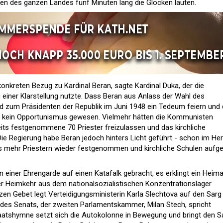
chen des ganzen Landes fünf Minuten lang die Glocken läuten.
onkreten Bezug zu Kardinal Beran, sagte Kardinal Duka, der die
einer Klarstellung nutzte. Dass Beran aus Anlass der Wahl des
zum Präsidenten der Republik im Juni 1948 ein Tedeum feiern und 
ei kein Opportunismus gewesen. Vielmehr hätten die Kommunisten
its festgenommene 70 Priester freizulassen und das kirchliche
ie Regierung habe Beran jedoch hinters Licht geführt - schon im He
s mehr Priestern wieder festgenommen und kirchliche Schulen aufge
einer Ehrengarde auf einen Katafalk gebracht, es erklingt ein Heimat
r Heimkehr aus dem nationalsozialistischen Konzentrationslager
en Gebet legt Verteidigungsministerin Karla Slechtova auf den Sarg
des Senats, der zweiten Parlamentskammer, Milan Stech, spricht
atshymne setzt sich die Autokolonne in Bewegung und bringt den S