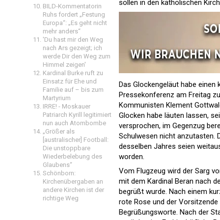
sollen in den katholischen Kir
BILD-Kommentatorin
Ruhs fordert „Festung
Europa“: „Es geht nicht
mehr anders“
'Du hast mir den Weg
nach Ars gezeigt; ich
werde Dir den Weg zum
Himmel zeigen'
Kardinal Burke ruft zu
Einsatz für Ehe und
Das Glockengeläut habe einen k
Familie auf – bis zum
Pressekonferenz am Freitag zu 
Martyrium
Kommunisten Klement Gottwald 
IRRE! - Moskauer
Glocken habe läuten lassen, s
Patriarch Kyrill legitimiert
nun auch Atombombe
versprochen, im Gegenzug bere
„Größer als
Schulwesen nicht anzutasten. D
[australischer] Football:
desselben Jahres seien weitau
Die unstoppbare
worden.
Wiederbelebung des
Glaubens“
Vom Flugzeug wird der Sarg von 
Schönborn:
mit dem Kardinal Beran nach de
Kirchenübergaben an
andere Kirchen ist der
begrüßt wurde. Nach einem kurz
richtige Weg
rote Rose und der Vorsitzende 
Begrüßungsworte. Nach der Sta