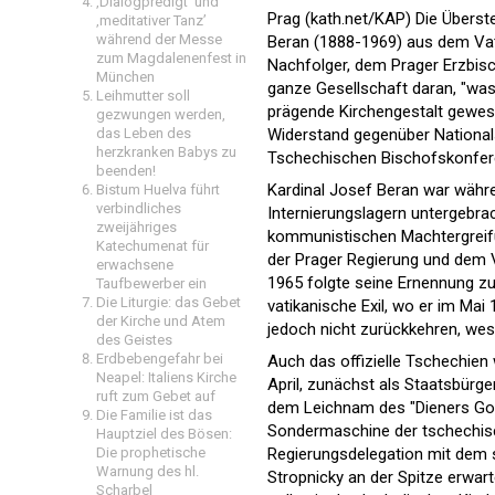
‚Dialogpredigt‘ und
Prag (kath.net/KAP) Die Überst
‚meditativer Tanz’
während der Messe
Beran (1888-1969) aus dem Vat
zum Magdalenenfest in
Nachfolger, dem Prager Erzbisc
München
ganze Gesellschaft daran, "was 
Leihmutter soll
prägende Kirchengestalt gewese
gezwungen werden,
Widerstand gegenüber Nationa
das Leben des
herzkranken Babys zu
Tschechischen Bischofskonfer
beenden!
Kardinal Josef Beran war währe
Bistum Huelva führt
verbindliches
Internierungslagern untergebra
zweijähriges
kommunistischen Machtergreif
Katechumenat für
der Prager Regierung und dem V
erwachsene
1965 folgte seine Ernennung z
Taufbewerber ein
Die Liturgie: das Gebet
vatikanische Exil, wo er im Mai 
der Kirche und Atem
jedoch nicht zurückkehren, wes
des Geistes
Erdbebengefahr bei
Auch das offizielle Tschechien 
Neapel: Italiens Kirche
April, zunächst als Staatsbürg
ruft zum Gebet auf
dem Leichnam des "Dieners Gott
Die Familie ist das
Sondermaschine der tschechisc
Hauptziel des Bösen:
Regierungsdelegation mit dem s
Die prophetische
Warnung des hl.
Stropnicky an der Spitze erwar
Scharbel