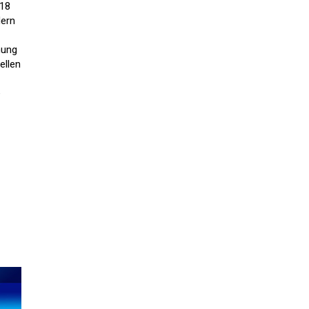
 18
dern
hung
ellen
e