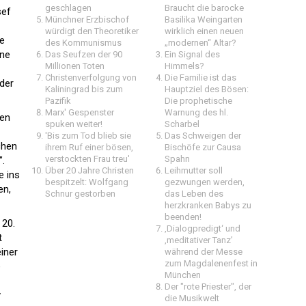
geschlagen
Braucht die barocke
sef
Münchner Erzbischof
Basilika Weingarten
würdigt den Theoretiker
wirklich einen neuen
ie
des Kommunismus
„modernen“ Altar?
ine
Das Seufzen der 90
Ein Signal des
Millionen Toten
Himmels?
Christenverfolgung von
Die Familie ist das
der
Kaliningrad bis zum
Hauptziel des Bösen:
Pazifik
Die prophetische
Marx' Gespenster
Warnung des hl.
hen
spuken weiter!
Scharbel
'Bis zum Tod blieb sie
Das Schweigen der
chen
ihrem Ruf einer bösen,
Bischöfe zur Causa
verstockten Frau treu'
Spahn
".
Über 20 Jahre Christen
Leihmutter soll
e ins
bespitzelt: Wolfgang
gezwungen werden,
en,
Schnur gestorben
das Leben des
herzkranken Babys zu
beenden!
 20.
‚Dialogpredigt‘ und
t
‚meditativer Tanz’
iner
während der Messe
zum Magdalenenfest in
e
München
Der "rote Priester", der
y
die Musikwelt