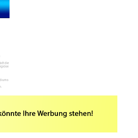
e
dt die
igiöse
ediums
n.