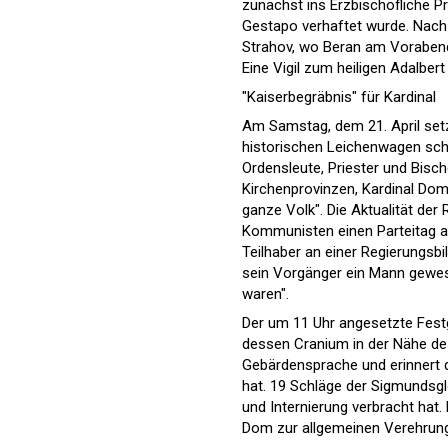
zunächst ins Erzbischöfliche P
Gestapo verhaftet wurde. Nach 
Strahov, wo Beran am Vorabend 
Eine Vigil zum heiligen Adalber
"Kaiserbegräbnis" für Kardinal
Am Samstag, dem 21. April set
historischen Leichenwagen schre
Ordensleute, Priester und Bisc
Kirchenprovinzen, Kardinal Dom
ganze Volk". Die Aktualität der
Kommunisten einen Parteitag ab
Teilhaber an einer Regierungsb
sein Vorgänger ein Mann gewes
waren".
Der um 11 Uhr angesetzte Festg
dessen Cranium in der Nähe des 
Gebärdensprache und erinnert 
hat. 19 Schläge der Sigmundsglo
und Internierung verbracht hat
Dom zur allgemeinen Verehrung