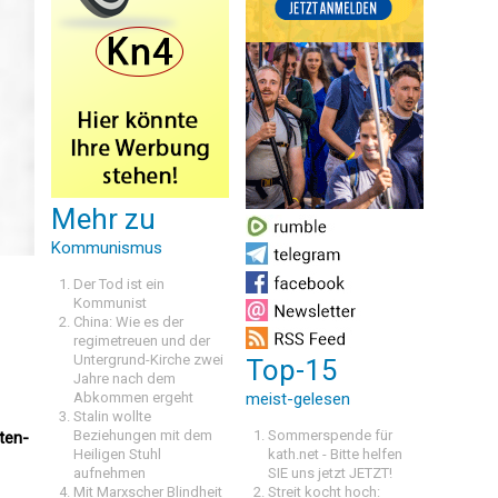
Mehr zu
Kommunismus
Der Tod ist ein
Kommunist
China: Wie es der
regimetreuen und der
Untergrund-Kirche zwei
Top-15
Jahre nach dem
Abkommen ergeht
meist-gelesen
Stalin wollte
Beziehungen mit dem
Sommerspende für
ten-
Heiligen Stuhl
kath.net - Bitte helfen
aufnehmen
SIE uns jetzt JETZT!
Mit Marxscher Blindheit
Streit kocht hoch: