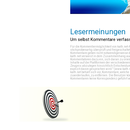
Lesermeinungen
Um selbst Kommentare verfasse
Für die Kommentiermöglichkeit von kath.net-
stichprobenartig überprüft und freigeschalte
Kommentare geben nicht notwendigerweise di
kath.net verweist in dem Zusammenhang auch
Kommentatoren dazu ein, sich daran zu orien
Inhalte auf die Plattformen der verschieden
Zeugnis abzulegen hinsichtlich Entscheidung
explizit davon gesprochen wird." (
www.kath.
kath.net behält sich vor, Kommentare, welch
zuwiderlaufen, zu entfernen. Die Benutzer k
Kommentaren keine Korrespondenz geführt werd