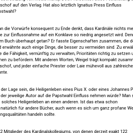
schof auf den Verlag. Hat also letztlich Ignatius Press Einfluss
pstwahl?
an die Vorwürfe konsequent zu Ende denkt, dass Kardinäle nichts m
le zur Einflussnahme auf ein Konklave so niedrig angesetzt wird. Den
em Buch überhaupt getan? Er fasste Eigenschaften zusammen, die d
d erwähnte auch einige Dinge, die besser zu vermeiden sind. Zu erw
e die Fähigkeit, vernünftig zu verwalten, Prioritäten richtig zu setzen
ionen zu befördern. Mit anderen Worten, Weigel trägt kompakt zusam
Bischof, und jeder einfache Priester oder Laie mühevoll aus zahlreich
nte.
n der Lage sein, die Heiligenleben eines Pius X. oder eines Johannes 
s der jeweilige Autor auf die Papstwahl Einfluss nehmen würde? Man s
ein solches Heiligenleben an einen anderen. Ist das etwa schon
s natürlich für andere Bücher, auch wenn es sich um ganz profane W
ngsqualitäten handeln sollte.
2 Mitglieder des Kardinalskollegiums, von denen derzeit exakt 122