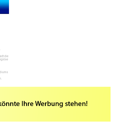
e
dt die
igiöse
ediums
n.