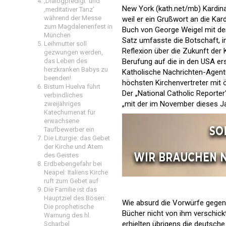
‚Dialogpredigt‘ und
New York (kath.net/mb) Kardinal
‚meditativer Tanz’
während der Messe
weil er ein Grußwort an die Kar
zum Magdalenenfest in
Buch von George Weigel mit de
München
Satz umfasste die Botschaft, in
Leihmutter soll
Reflexion über die Zukunft der 
gezwungen werden,
das Leben des
Berufung auf die in den USA er
herzkranken Babys zu
Katholische Nachrichten-Agentur
beenden!
höchsten Kirchenvertreter mit 
Bistum Huelva führt
Der „National Catholic Reporte
verbindliches
„mit der im November dieses J
zweijähriges
Katechumenat für
erwachsene
Taufbewerber ein
Die Liturgie: das Gebet
der Kirche und Atem
des Geistes
Erdbebengefahr bei
Neapel: Italiens Kirche
ruft zum Gebet auf
Die Familie ist das
Hauptziel des Bösen:
Wie absurd die Vorwürfe gegenüb
Die prophetische
Bücher nicht von ihm verschick
Warnung des hl.
erhielten übrigens die deutsch
Scharbel