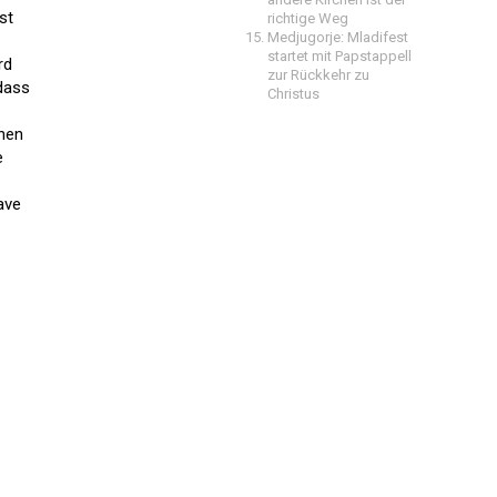
st
richtige Weg
Medjugorje: Mladifest
startet mit Papstappell
rd
zur Rückkehr zu
 dass
Christus
hnen
e
ave