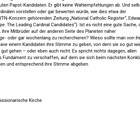
 guten Papst-Kandidaten. Er gibt keine Wahlempfehlungen ab. Und selb
dinälen vorstellen oder gar bewerten würde, wie dies etwa der
N-Konzern gehörenden Zeitung „National Catholic Register“, Edwa
pe. The Leading Cardinal Candidates“): Ist es nicht eine gute Sache,
, ihre Mitbrüder auf der anderen Seite des Planeten näher
age- oder gar wochenlang zu recherchieren? Wieso sollte man von i
lave einem Kandidaten ihre Stimme zu geben, von dem sie so gut wi
gut gehen – oder eben auch nicht. Es spricht nichts dagegen, allen
des Fundament zu verschaffen, auf dem sie sich beim nächsten Konkl
nen und entsprechend ihre Stimme abgeben.
issionarische Kirche