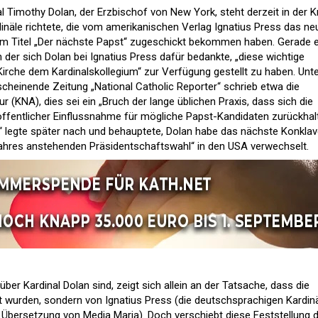
 Timothy Dolan, der Erzbischof von New York, steht derzeit in der Kri
dinäle richtete, die vom amerikanischen Verlag Ignatius Press das ne
m Titel „Der nächste Papst“ zugeschickt bekommen haben. Gerade 
 der sich Dolan bei Ignatius Press dafür bedankte, „diese wichtige
Kirche dem Kardinalskollegium“ zur Verfügung gestellt zu haben. Unt
scheinende Zeitung „National Catholic Reporter“ schrieb etwa die
 (KNA), dies sei ein „Bruch der lange üblichen Praxis, dass sich die
öffentlicher Einflussnahme für mögliche Papst-Kandidaten zurückhalt
r“ legte später nach und behauptete, Dolan habe das nächste Konkla
ahres anstehenden Präsidentschaftswahl“ in den USA verwechselt.
er Kardinal Dolan sind, zeigt sich allein an der Tatsache, dass die
t wurden, sondern von Ignatius Press (die deutschsprachigen Kardin
e Übersetzung von Media Maria). Doch verschiebt diese Feststellung d