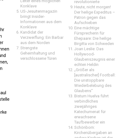
Leiter eines möglichen
revolutionierte
Konklave
Heute, nicht morgen!
US-Jesuitenmagazin
Der heilige Expeditus –
bringt Insider-
Patron gegen das
Informationen aus dem
Aufschieben
Konklave
Eine mächtige
ehr
Kandidat der
Fürsprecherin für
n
Verzweiflung: Ein Barbar
Ehepaare: Die heilige
er
aus dem Norden
Birgitta von Schweden
Strengste
ähnen
Joan Leslie: Das
Geheimhaltung und
Hollywood-
 und
verschlossene Türen
Glaubenszeugnis einer
men,
echten Heldin
en
„Größer als
[australischer] Football:
Die unstoppbare
Wiederbelebung des
Glaubens“
Paul
Bistum Huelva führt
telle
verbindliches
zweijähriges
erke
Katechumenat für
erwachsene
Taufbewerber ein
Schönborn:
Kirchenübergaben an
andere Kirchen ist der