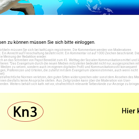
n zu können müssen Sie sich bitte einloggen.
Artikeln müssen Sie sich bei
kathLogin registrieren
. Die Kommentare werden von Moderatoren
t. Ein Anrecht auf Freischaltung besteht nicht. Ein Kommentar ist auf 1000 Zeichen beschränkt. Di
e Meinung der Redaktion wieder.
 an das Schreiben von Papst Benedikt zum 45. Welttag der Sozialen Kommunikationsmittel und lä
tieren: "Das Evangelium durch die neuen Medien mitzuteilen bedeutet nicht nur, ausgesprochen rel
en Medien zu setzen, sondern auch im eigenen digitalen Profil und Kommunikationsstil konsequent
en, Präferenzen und Urteilen, die zutiefst mit dem Evangelium übereinstimmen, auch wenn nicht
net
)
e strafrechtliche Normen verletzen, den guten Sitten widersprechen oder sonst dem Ansehen des M
önnen diesfalls keine Ansprüche stellen. Aus Zeitgründen kann über die Moderation von User-
en. Weiters behält sich kath.net vor, strafrechtlich relevante Tatbestände zur Anzeige zu bringe