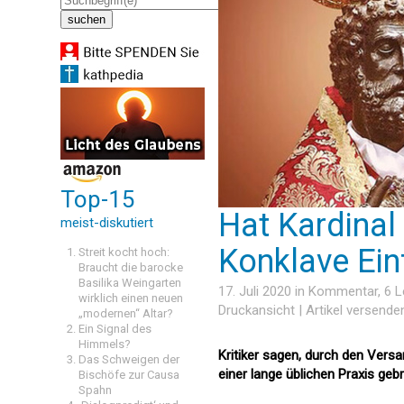
Top-15
Hat Kardinal
meist-diskutiert
Konklave Ei
Streit kocht hoch:
Braucht die barocke
Basilika Weingarten
17. Juli 2020 in
Kommentar
, 6 
wirklich einen neuen
Druckansicht
|
Artikel versende
„modernen“ Altar?
Ein Signal des
Himmels?
Kritiker sagen, durch den Vers
Das Schweigen der
einer lange üblichen Praxis ge
Bischöfe zur Causa
Spahn