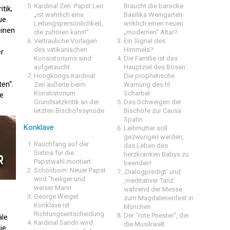
Kardinal Zen: Papst Leo
Braucht die barocke
tik,
„ist wahrlich eine
Basilika Weingarten
ue
Leitungspersönlichkeit,
wirklich einen neuen
einen
die zuhören kann!“
„modernen“ Altar?
Vertrauliche Vorlagen
Ein Signal des
des vatikanischen
Himmels?
er
Konsistoriums sind
Die Familie ist das
aufgetaucht
Hauptziel des Bösen:
Hongkongs Kardinal
Die prophetische
en“.
Zen äußerte beim
Warnung des hl.
Konstistorium
Scharbel
ve
Grundsatzkritik an der
Das Schweigen der
letzten Bischofssynode
Bischöfe zur Causa
Spahn
Konklave
Leihmutter soll
gezwungen werden,
Rauchfang auf der
das Leben des
Sixtina für die
herzkranken Babys zu
Papstwahl montiert
beenden!
Schönborn: Neuer Papst
‚Dialogpredigt‘ und
wird "heiliger und
‚meditativer Tanz’
weiser Mann
während der Messe
George Weigel:
zum Magdalenenfest in
Konklave ist
München
Richtungsentscheidung
Der "rote Priester", der
äle
Kardinal Sandri wird
die Musikwelt
ie