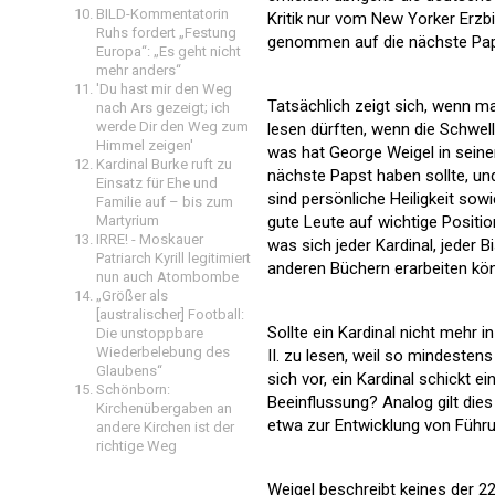
BILD-Kommentatorin
Kritik nur vom New Yorker Erzbi
Ruhs fordert „Festung
genommen auf die nächste Pa
Europa“: „Es geht nicht
mehr anders“
'Du hast mir den Weg
Tatsächlich zeigt sich, wenn m
nach Ars gezeigt; ich
werde Dir den Weg zum
lesen dürften, wenn die Schwel
Himmel zeigen'
was hat George Weigel in sein
Kardinal Burke ruft zu
nächste Papst haben sollte, un
Einsatz für Ehe und
sind persönliche Heiligkeit sowi
Familie auf – bis zum
Martyrium
gute Leute auf wichtige Posit
IRRE! - Moskauer
was sich jeder Kardinal, jeder 
Patriarch Kyrill legitimiert
anderen Büchern erarbeiten kön
nun auch Atombombe
„Größer als
[australischer] Football:
Sollte ein Kardinal nicht mehr i
Die unstoppbare
Wiederbelebung des
II. zu lesen, weil so mindesten
Glaubens“
sich vor, ein Kardinal schickt 
Schönborn:
Beeinflussung? Analog gilt die
Kirchenübergaben an
etwa zur Entwicklung von Führu
andere Kirchen ist der
richtige Weg
Weigel beschreibt keines der 22