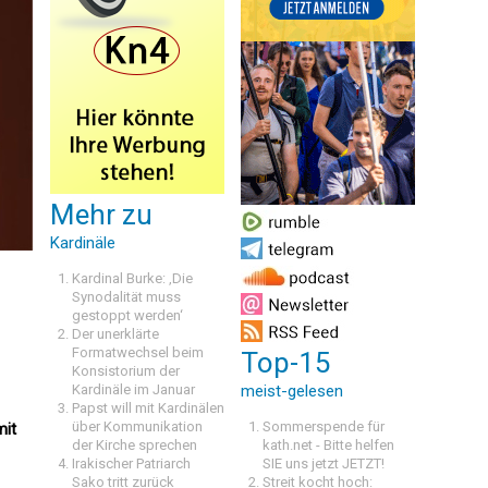
Mehr zu
Kardinäle
Kardinal Burke: ‚Die
Synodalität muss
gestoppt werden‘
Der unerklärte
Formatwechsel beim
Top-15
Konsistorium der
Kardinäle im Januar
meist-gelesen
Papst will mit Kardinälen
über Kommunikation
Sommerspende für
mit
der Kirche sprechen
kath.net - Bitte helfen
Irakischer Patriarch
SIE uns jetzt JETZT!
Sako tritt zurück
Streit kocht hoch: