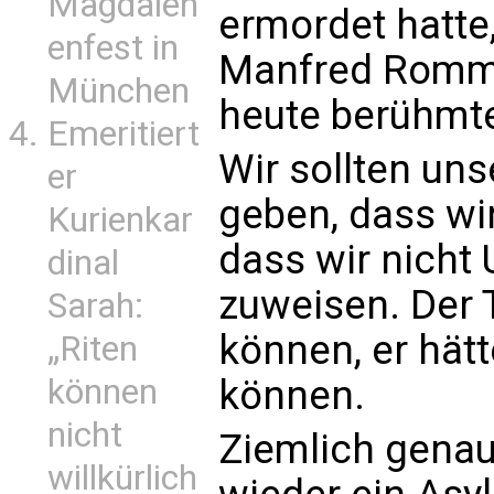
Magdalen
ermordet hatte
enfest in
Manfred Romme
München
heute berühmte
Emeritiert
Wir sollten u
er
geben, dass wir
Kurienkar
dass wir nicht
dinal
zuweisen. Der 
Sarah:
können, er hät
„Riten
können.
können
nicht
Ziemlich genau
willkürlich