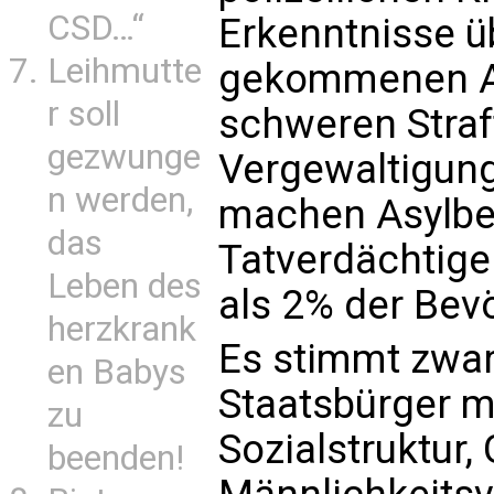
CSD…“
Erkenntnisse ü
Leihmutte
gekommenen As
r soll
schweren Straf
gezwunge
Vergewaltigung
n werden,
machen Asylbe
das
Tatverdächtige
Leben des
als 2% der Bevö
herzkrank
Es stimmt zwar
en Babys
Staatsbürger m
zu
Sozialstruktur,
beenden!