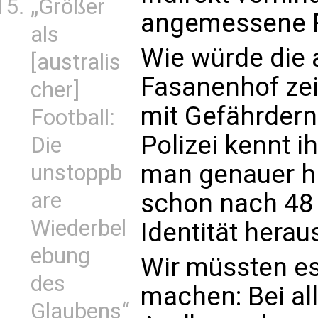
„Größer
angemessene R
als
Wie würde die 
[australis
Fasanenhof zei
cher]
mit Gefährdern
Football:
Polizei kennt 
Die
man genauer hi
unstoppb
are
schon nach 48
Wiederbel
Identität herau
ebung
Wir müssten e
des
machen: Bei al
Glaubens“