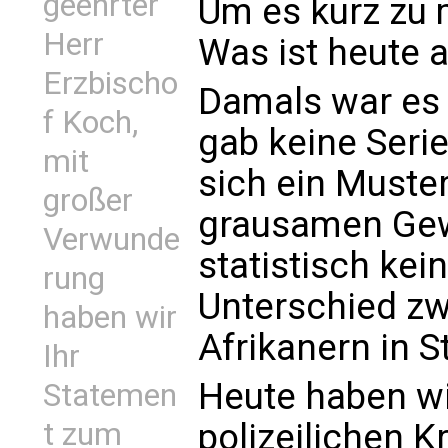
geehrter
Um es kurz zu 
Herr
Was ist heute 
Erzbischo
Damals war es w
f Koch,
gab keine Seri
mit
sich ein Muster
großer
grausamen Gew
Verwunde
statistisch kei
rung
Unterschied z
haben wir
Afrikanern in St
Ihr
Heute haben wi
Statemen
polizeilichen K
t zum