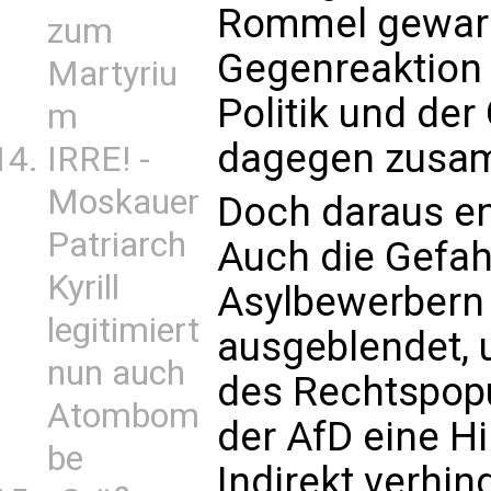
Rommel gewarnt
zum
Gegenreaktion 
Martyriu
Politik und der
m
dagegen zusam
IRRE! -
Moskauer
Doch daraus en
Patriarch
Auch die Gefahr
Kyrill
Asylbewerbern
legitimiert
ausgeblendet, 
nun auch
des Rechtspopu
Atombom
der AfD eine Hi
be
Indirekt verhin