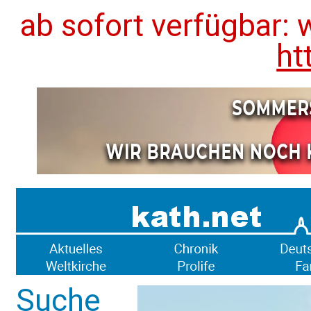
ab sofort verfügbar: 
ht
Suche