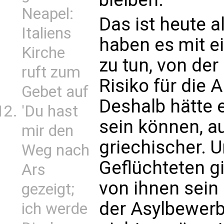
Neapel:
Das ist heute a
Italiens
haben es mit e
Kirche
zu tun, von der
ruft zum
Risiko für die 
Gebet auf
Deshalb hätte 
'Du hast
sein können, a
mir den
griechischer. 
Weg nach
Geflüchteten gi
Ars
von ihnen sein
gezeigt;
der Asylbewerbe
ich werde