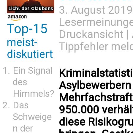
3. August 2019
Lesermeinung
Top-15
Druckansicht
|
meist-
Tippfehler mel
diskutiert
Ein Signal
Kriminalstatist
des
Asylbewerbern
Himmels?
Mehrfachstraft
Das
950.000 verhält
Schweige
diese Risikogru
n der