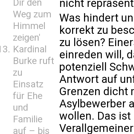
nicht repräsent
Dir den
Weg zum
Was hindert un
Himmel
korrekt zu bes
zeigen'
zu lösen? Einer
Kardinal
einreden will, 
Burke ruft
potenziell Sch
zu
Antwort auf un
Einsatz
Grenzen dicht
für Ehe
Asylbewerber 
und
wollen. Das ist
Familie
Verallgemeiner
auf – bis