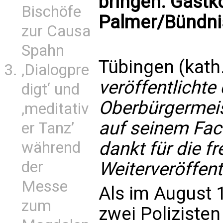
bringen. Gast
Bischöfe
Palmer/Bündni
zur Causa
Spahn
Tübingen (kath
‚Dialogpre
veröffentlichte
digt‘ und
Oberbürgermeis
‚meditativ
auf seinem Face
er Tanz’
dankt für die f
während
der
Weiterveröffent
Messe
Als im August 
zum
zwei Poliziste