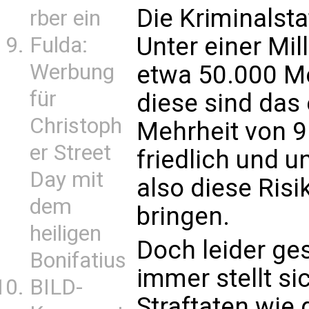
Die Kriminalsta
rber ein
Unter einer Mil
Fulda:
Werbung
etwa 50.000 Me
für
diese sind das 
Christoph
Mehrheit von 9
er Street
friedlich und u
Day mit
also diese Risi
dem
bringen.
heiligen
Doch leider ges
Bonifatius
immer stellt s
BILD-
Straftaten wie 