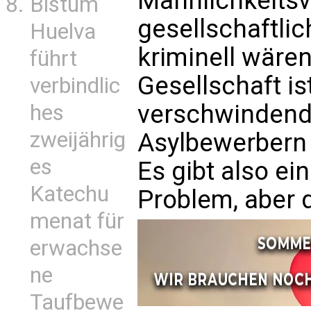
Männlichkeitsv
Bistum
gesellschaftlic
Huelva
kriminell wären
führt
Gesellschaft is
verbindlic
verschwindend 
hes
zweijährig
Asylbewerbern 
es
Es gibt also ei
Katechu
Problem, aber d
menat für
erwachse
ne
Taufbewe