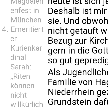
heute ist sich 
Magdalen
Deshalb ist mir 
enfest in
München
sie. Und obwoh
Emeritiert
nicht getauft w
er
Bezug zur Kirc
Kurienkar
gern in die Go
dinal
so gut gepredigt
Sarah:
Als Jugendlich
„Riten
Familie von Ha
können
Niederrhein gez
nicht
Grundstein daf
willkürlich