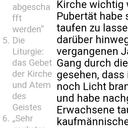
Kirche wichtig w
abgescha
Pubertät habe s
fft
taufen zu lasse
werden“
darüber hinw
Die
vergangenen Ja
Liturgie:
Gang durch die
das Gebet
gesehen, dass 
der Kirche
und Atem
noch Licht bran
des
und habe nachg
Geistes
Erwachsene tau
„Sehr
kaufmännische A