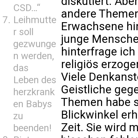
diskutiert. Abe
CSD…“
andere Themen
Leihmutte
Erwachsene hin
r soll
junge Menschen,
gezwunge
hinterfrage ich 
n werden,
religiös erzogen
das
Viele Denkanst
Leben des
Geistliche geg
herzkrank
Themen habe s
en Babys
Blickwinkel erh
zu
Zeit. Sie wird m
beenden!