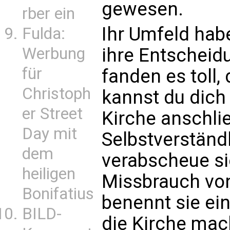
gewesen.
rber ein
Ihr Umfeld hab
Fulda:
ihre Entscheidu
Werbung
für
fanden es toll,
Christoph
kannst du dich 
er Street
Kirche anschließ
Day mit
Selbstverständl
dem
verabscheue si
heiligen
Missbrauch von
Bonifatius
benennt sie ein
BILD-
die Kirche macht