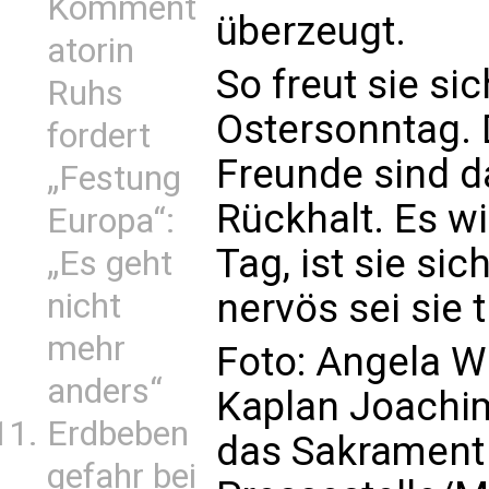
Komment
überzeugt.
atorin
So freut sie si
Ruhs
Ostersonntag. 
fordert
Freunde sind d
„Festung
Rückhalt. Es w
Europa“:
Tag, ist sie si
„Es geht
nervös sei sie 
nicht
mehr
Foto: Angela 
anders“
Kaplan Joachi
Erdbeben
das Sakrament 
gefahr bei