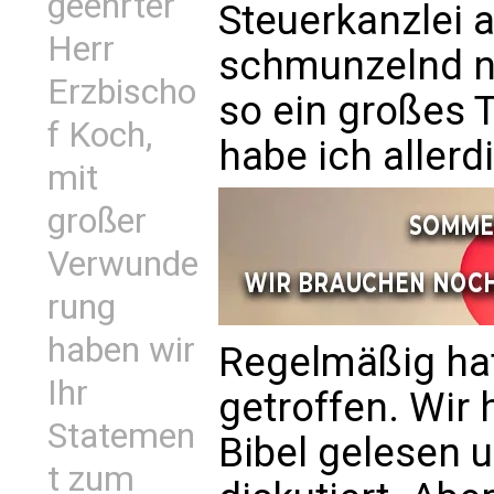
geehrter
Steuerkanzlei a
Herr
schmunzelnd no
Erzbischo
so ein großes 
f Koch,
habe ich allerd
mit
großer
Verwunde
rung
haben wir
Regelmäßig hat
Ihr
getroffen. Wi
Statemen
Bibel gelesen u
t zum