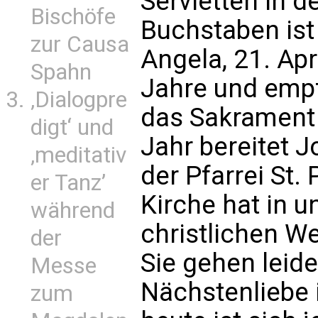
Servietten in d
Bischöfe
Buchstaben ist 
zur Causa
Angela, 21. Apr
Spahn
Jahre und emp
‚Dialogpre
das Sakrament 
digt‘ und
Jahr bereitet 
‚meditativ
der Pfarrei St. P
er Tanz’
Kirche hat in u
während
christlichen W
der
Sie gehen leid
Messe
Nächstenliebe 
zum