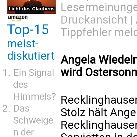
Lesermeinung
Druckansicht
|
Top-15
Tippfehler mel
meist-
diskutiert
Angela Wiedel
wird Ostersonn
Ein Signal
des
Himmels?
Recklinghause
Das
Stolz hält Ang
Schweige
Recklinghausen
n der