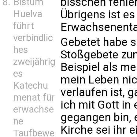
bisschen fehlen
Bistum
Übrigens ist es
Huelva
führt
Erwachsenentauf
verbindlic
Gebetet habe s
hes
Stoßgebete zu
zweijährig
Beispiel als me
es
mein Leben nic
Katechu
verlaufen ist, 
menat für
ich mit Gott in
erwachse
gegangen bin,
ne
Kirche sei ihr 
Taufbewe