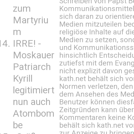
Schreiben von Papst B
zum
Kommunikationsmittel 
sich daran zu orientie
Martyriu
Medien mitzuteilen be
m
religiöse Inhalte auf 
Medien zu setzen, sond
IRRE! -
und Kommunikationsst
Moskauer
hinsichtlich Entscheid
zutiefst mit dem Eva
Patriarch
nicht explizit davon ge
Kyrill
kath.net behält sich v
Normen verletzen, den
legitimiert
dem Ansehen des Mediu
nun auch
Benutzer können diesfa
Zeitgründen kann über
Atombom
Kommentaren keine Ko
be
behält sich kath.net vo
zur Anzeige zu bringen