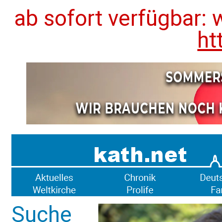
ab sofort verfügbar: 
ht
Suche