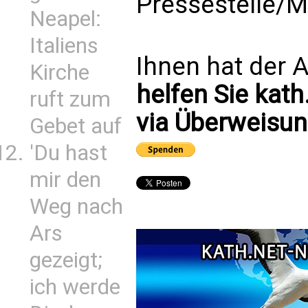
Pressestelle/M
Neapel:
Italiens
Ihnen hat der A
Kirche
helfen Sie kath
ruft zum
via Überweisun
Gebet auf
'Du hast
mir den
Weg nach
Ars
gezeigt;
ich werde