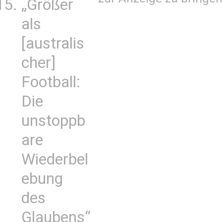
„Größer
als
[australis
cher]
Football:
Die
unstoppb
are
Wiederbel
ebung
des
Glaubens“