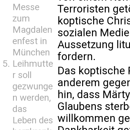
Messe
Terroristen get
zum
koptische Chri
Magdalen
sozialen Medie
enfest in
Aussetzung lit
München
fordern.
Leihmutte
Das koptische 
r soll
anderem gegenü
gezwunge
hin, dass Märty
n werden,
Glaubens sterb
das
willkommen ge
Leben des