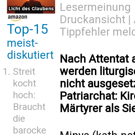
Lesermeinung
Druckansicht
|
Top-15
Tippfehler mel
meist-
diskutiert
Nach Attentat a
werden liturgi
Streit
nicht ausgeset
kocht
Patriarchat: Kir
hoch:
Braucht
Märtyrer als Si
die
barocke