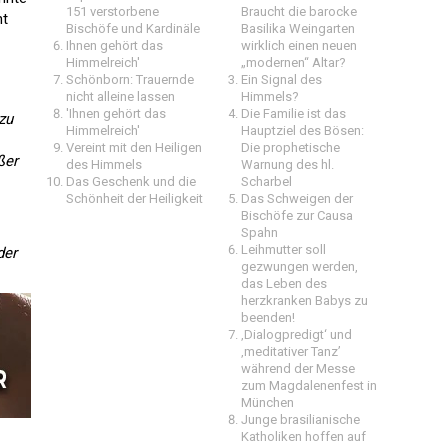
151 verstorbene
Braucht die barocke
ht
Bischöfe und Kardinäle
Basilika Weingarten
Ihnen gehört das
wirklich einen neuen
Himmelreich'
„modernen“ Altar?
Schönborn: Trauernde
Ein Signal des
nicht alleine lassen
Himmels?
'Ihnen gehört das
Die Familie ist das
zu
Himmelreich'
Hauptziel des Bösen:
Vereint mit den Heiligen
Die prophetische
ßer
des Himmels
Warnung des hl.
Das Geschenk und die
Scharbel
Schönheit der Heiligkeit
Das Schweigen der
Bischöfe zur Causa
Spahn
Leihmutter soll
der
gezwungen werden,
das Leben des
herzkranken Babys zu
beenden!
‚Dialogpredigt‘ und
‚meditativer Tanz’
während der Messe
zum Magdalenenfest in
München
Junge brasilianische
Katholiken hoffen auf
.