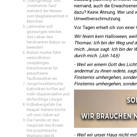
‚Dialogpredigt‘ und
niemand, auch die Erwachsenen 
‚meditativer Tanz’
während der Messe
dazu? Keine Ahnung. Wer und w
zum Magdalenenfest in
Umweltverschmutzung.
München
Leihmutter soll
Vor Tagen erhielt ich von einer
gezwungen werden,
Wir feiern kein Halloween, wei
das Leben des
herzkranken Babys zu
Thomas: Ich bin der Weg und 
beenden!
mich. Jesus sagt. Ich bin der
Bistum Huelva führt
durch mich. (Joh 14,6)
verbindliches
zweijähriges
- Weil wir einem Gott des Licht
Katechumenat für
andermal zu ihnen redete, sagte
erwachsene
Finsternis umhergehen, sondern
Taufbewerber ein
Finsternis umhergehen, sondern
Junge brasilianische
Katholiken hoffen auf
mehr Glaubenslehre und
ehrfürchtige Liturgie
Erdbebengefahr bei
Neapel: Italiens Kirche
ruft zum Gebet auf
Die Familie ist das
Hauptziel des Bösen:
Die prophetische
- Weil wir unser Haus nicht m
Warnung des hl.