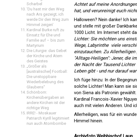
Achtet auf meine Anordnungen,
Scharbel
'Du hast mir den Weg
hat, und verunreinigt euch nicht 
nach Ars gezeigt; ich
Halloween? Nein danke! Ich kann
werde Dir den Weg zum
Himmel zeigen'
und stelle mit großer Dankbarke
Kardinal Burke ruft zu
1000 Licht. Im Internet steht d
Einsatz für Ehe und
Lichter: Sie möchten uns einst
Familie auf – bis zum
Wege, Labyrinthe  viele versc
Martyrium
Die Liturgie: das Gebet
einzutauchen. Zu Allerheiligen
der Kirche und Atem
"Alltags-Heiligen": Jener, die 
des Geistes
der Nacht der Tausend Lichter 
„Größer als
Leben gibt - und nur darauf war
[australischer] Football:
Die unstoppbare
Ich füge hinzu: In der Begegnun
Wiederbelebung des
solche Lichter! Man kann sie si
Glaubens“
von Siena als Patronin gewählt
Schönborn:
Kirchenübergaben an
Kardinal Francois-Xavier Nguy
andere Kirchen ist der
auch mit vielen Anderen. Und ic
richtige Weg
IRRE! - Moskauer
Allerheiligen, was für ein wund
Patriarch Kyrill legitimiert
Himmel hinein.
nun auch Atombombe
Archivfoto Weihbischof Laun