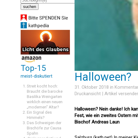
Top-15
Halloween?
meist-diskutiert
Streit kocht hoch:
31. Oktober 2018 in
Kommenta
Braucht die barocke
Druckansicht
|
Artikel versende
Basilika Weingarten
wirklich einen neuen
„modernen“ Altar?
Halloween? Nein danke! Ich kann
Ein Signal des
Fest, wie ein zweites Ostern mi
Himmels?
Bischof Andreas Laun
Das Schweigen der
Bischöfe zur Causa
Spahn
Salzburg (kath.net) In meiner K