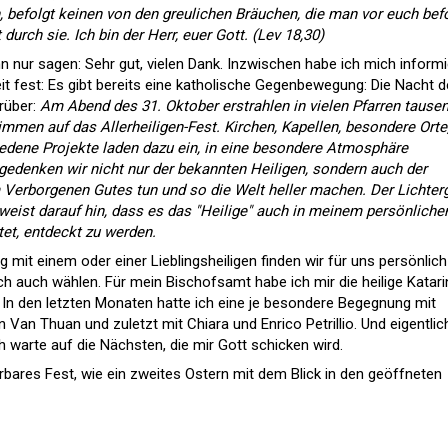
 befolgt keinen von den greulichen Bräuchen, die man vor euch bef
durch sie. Ich bin der Herr, euer Gott. (Lev 18,30)
 nur sagen: Sehr gut, vielen Dank. Inzwischen habe ich mich informi
it fest: Es gibt bereits eine katholische Gegenbewegung: Die Nacht d
arüber:
Am Abend des 31. Oktober erstrahlen in vielen Pfarren tause
immen auf das Allerheiligen-Fest. Kirchen, Kapellen, besondere Orte
hiedene Projekte laden dazu ein, in eine besondere Atmosphäre
 gedenken wir nicht nur der bekannten Heiligen, sondern auch der
im Verborgenen Gutes tun und so die Welt heller machen. Der Lichter
weist darauf hin, dass es das "Heilige" auch in meinem persönliche
tet, entdeckt zu werden.
g mit einem oder einer Lieblingsheiligen finden wir für uns persönlich
ch auch wählen. Für mein Bischofsamt habe ich mir die heilige Katari
. In den letzten Monaten hatte ich eine je besondere Begegnung mit
en Van Thuan
und zuletzt mit Chiara und Enrico Petrillio. Und eigentlic
h warte auf die Nächsten, die mir Gott schicken wird.
erbares Fest, wie ein zweites Ostern mit dem Blick in den geöffneten