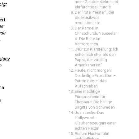
mehr Glaubenslehre und
olgt
ehrfürchtige Liturgie
Der "rote Priester", der
die Musikwelt
ert
revolutionierte
er
Der Karmel in
nde
Christchurch/Neuseelan
d: Die Blüte im
,
Verborgenen
„Nur zur Klarstellung: Ich
sehe mich eher als den
glanz
Papst, der zufällig
n
Amerikaner ist“
Heute, nicht morgen!
Der heilige Expeditus –
Patron gegen das
Aufschieben
na
Eine mächtige
Fürsprecherin für
h
Ehepaare: Die heilige
Birgitta von Schweden
Joan Leslie: Das
Hollywood-
Glaubenszeugnis einer
echten Heldin
Bistum Huelva führt
verbindliches