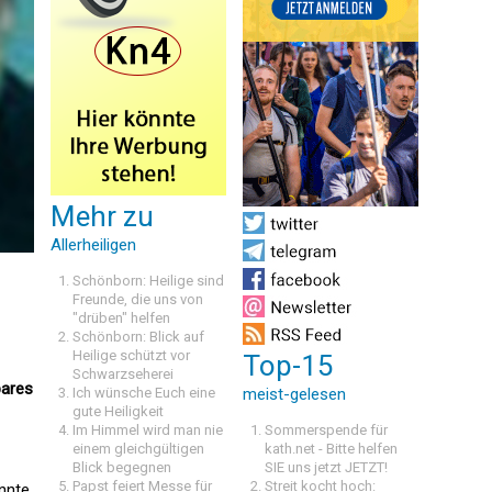
Mehr zu
Allerheiligen
Schönborn: Heilige sind
Freunde, die uns von
"drüben" helfen
Schönborn: Blick auf
Heilige schützt vor
Top-15
Schwarzseherei
bares
Ich wünsche Euch eine
meist-gelesen
gute Heiligkeit
Im Himmel wird man nie
Sommerspende für
einem gleichgültigen
kath.net - Bitte helfen
Blick begegnen
SIE uns jetzt JETZT!
Papst feiert Messe für
Streit kocht hoch:
annte