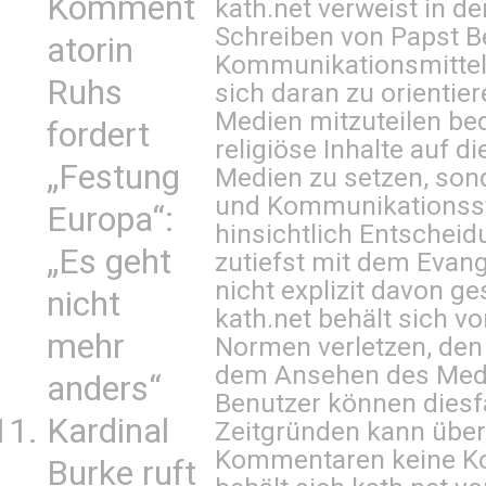
Komment
kath.net verweist in
Schreiben von Papst B
atorin
Kommunikationsmittel 
Ruhs
sich daran zu orientie
Medien mitzuteilen be
fordert
religiöse Inhalte auf 
„Festung
Medien zu setzen, sond
und Kommunikationsst
Europa“:
hinsichtlich Entscheid
„Es geht
zutiefst mit dem Eva
nicht explizit davon ge
nicht
kath.net behält sich v
mehr
Normen verletzen, den
dem Ansehen des Mediu
anders“
Benutzer können diesfa
Kardinal
Zeitgründen kann über
Kommentaren keine Ko
Burke ruft