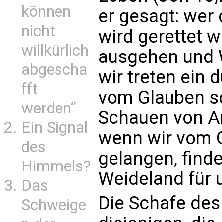
können
er gesagt: wer
nicht
wird gerettet w
willkürlich
ausgehen und W
abgescha
wir treten ein 
fft
vom Glauben sc
werden“
Schauen von An
Ein Signal
wenn wir vom 
des
gelangen, finde
Himmels?
Weideland für u
Das
Die Schafe des
Schweige