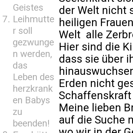
Geistes
der Welt nicht 
Leihmutte
heiligen Frauen,
r soll
Welt  alle Zer
gezwunge
Hier sind die K
n werden,
dass sie über i
das
hinauswuchsen; 
Leben des
Erden nicht ge
herzkrank
Schaffenskraft 
en Babys
Meine lieben B
zu
auf die Suche 
beenden!
wo wir in der 