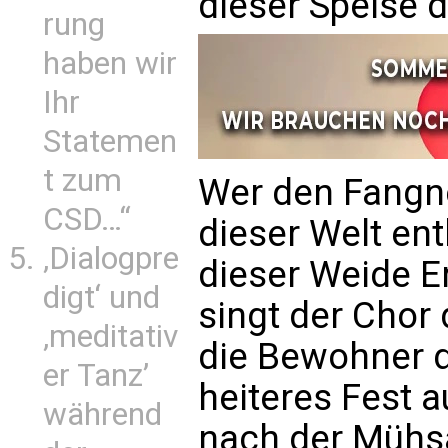
dieser Speise 
rung
haben wir
Ihr
Statemen
t zum
Wer den Fangn
CSD…“
dieser Welt ent
‚Dialogpre
dieser Weide Er
digt‘ und
singt der Chor 
‚meditativ
die Bewohner d
er Tanz’
heiteres Fest a
während
nach der Mühsa