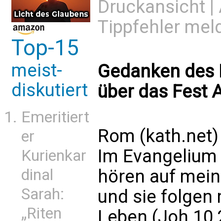
Druckansicht
|
Tippfehler mel
Top-15
meist-
Gedanken des 
diskutiert
über das Fest A
Emeritiert
Rom (kath.net)
er
Im Evangelium 
Kurienkar
hören auf mein
dinal
Sarah:
und sie folgen 
„Riten
Leben (Joh 10,