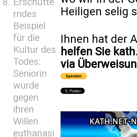
Erschütte
Heiligen selig 
rndes
Beispiel
für die
Ihnen hat der A
Kultur des
helfen Sie kath
Todes:
via Überweisun
Seniorin
wurde
gegen
ihren
Willen
euthanasi