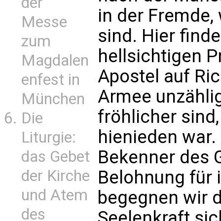
der
in der Fremde,
Messe
sind. Hier find
zum
hellsichtigen P
Magdalen
Apostel auf Ric
enfest in
Armee unzählig
München
fröhlicher sind
Die
hienieden war.
Liturgie:
Bekenner des 
das Gebet
Belohnung für i
der Kirche
und Atem
begegnen wir d
des
Seelenkraft si