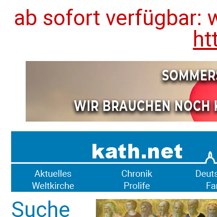
ab sofort verfügbar: 
ht
Suche