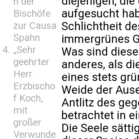
diejenigen, die
n der
aufgesucht hab
Bischöfe
Schlichtheit de
zur Causa
Spahn
immergrünes G
„Sehr
Was sind dies
geehrter
anderes, als d
Herr
eines stets gr
Erzbischo
Weide der Auser
f Koch,
Antlitz des ge
mit
betrachtet in 
großer
Die Seele sätti
Verwunde