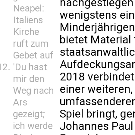
nachgestiegen 
Neapel:
wenigstens ein
Italiens
Minderjährigen
Kirche
bietet Material
ruft zum
staatsanwaltlic
Gebet auf
Aufdeckungsarb
'Du hast
2018 verbindet
mir den
einer weiteren
Weg nach
umfassenderen,
Ars
Spiel bringt, g
gezeigt;
Johannes Paul I
ich werde