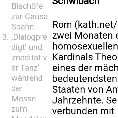
Schwibach
Bischöfe
zur Causa
Rom (kath.net/a
Spahn
zwei Monaten e
‚Dialogpre
homosexuellen
digt‘ und
Kardinals Theod
‚meditativ
eines der mäch
er Tanz’
bedeutendsten 
während
der
Staaten von Am
Messe
Jahrzehnte. Se
zum
verbunden mit 