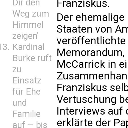
Franziskus.
Dir den
Weg zum
Der ehemalige 
Himmel
Staaten von Am
zeigen'
veröffentlichte
Kardinal
Memorandum, m
Burke ruft
McCarrick in e
zu
Zusammenhang 
Einsatz
Franziskus selb
für Ehe
Vertuschung be
und
Interviews auf
Familie
erklärte der Pa
auf – bis