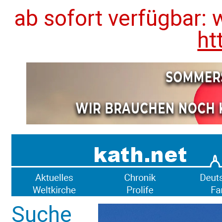
ab sofort verfügbar: 
ht
Suche