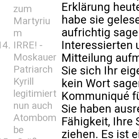
Erklärung heut
zum
habe sie geles
Martyriu
aufrichtig sage
m
Interessierten 
IRRE! -
Mitteilung auf
Moskauer
Patriarch
Sie sich Ihr ei
Kyrill
kein Wort sage
legitimiert
Kommuniqué für
nun auch
Sie haben ausr
Atombom
Fähigkeit, Ihre
be
ziehen. Es ist 