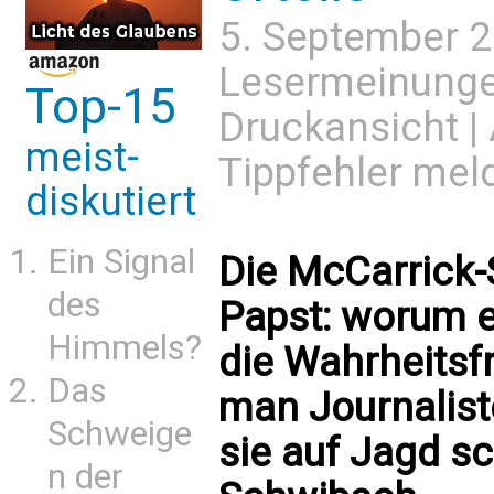
5. September 
Lesermeinung
Top-15
Druckansicht
|
meist-
Tippfehler mel
diskutiert
Ein Signal
Die McCarrick-
des
Papst: worum e
Himmels?
die Wahrheitsf
Das
man Journalist
Schweige
sie auf Jagd s
n der