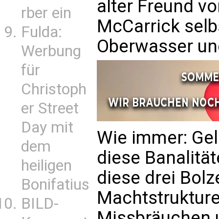
alter Freund v
rber ein
McCarrick selb
Fulda:
Oberwasser und 
Werbung
für
Christoph
er Street
Day mit
Wie immer: Gel
dem
diese Banalitä
heiligen
diese drei Bolz
Bonifatius
Machtstrukture
BILD-
Missbräuchen 