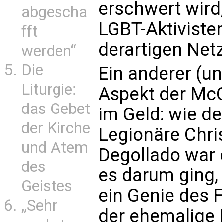
erschwert wird,
abgescha
LGBT-Aktiviste
fft
derartigen Net
werden“
Die
Ein anderer (un
Liturgie:
Aspekt der McC
das Gebet
im Geld: wie d
der Kirche
Legionäre Chris
und Atem
Degollado war d
des
es darum ging,
Geistes
ein Genie des 
„Sehr
der ehemalige 