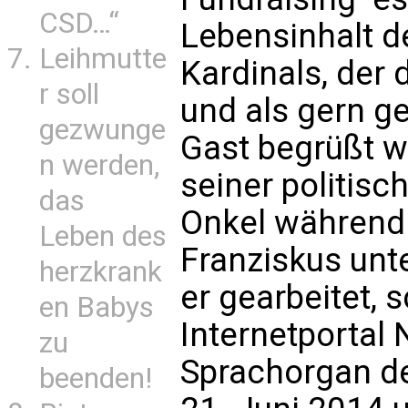
CSD…“
Lebensinhalt 
Leihmutte
Kardinals, der 
r soll
und als gern g
gezwunge
Gast begrüßt w
n werden,
seiner politisc
das
Onkel während 
Leben des
Franziskus unt
herzkrank
er gearbeitet,
en Babys
Internetportal 
zu
Sprachorgan der
beenden!