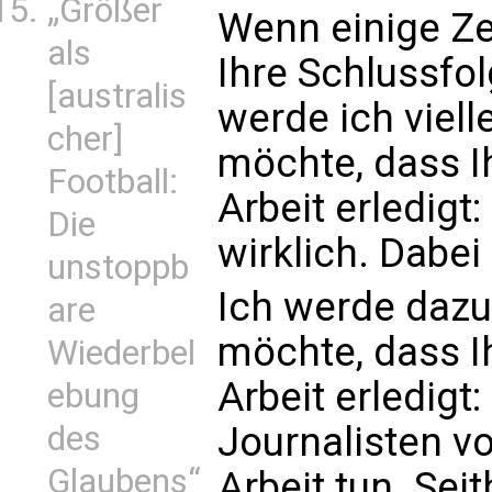
„Größer
Wenn einige Ze
als
Ihre Schlussfo
[australis
werde ich viell
cher]
möchte, dass Ih
Football:
Arbeit erledigt:
Die
wirklich. Dabei
unstoppb
Ich werde dazu
are
möchte, dass Ih
Wiederbel
Arbeit erledigt
ebung
Journalisten vo
des
Glaubens“
Arbeit tun. Se