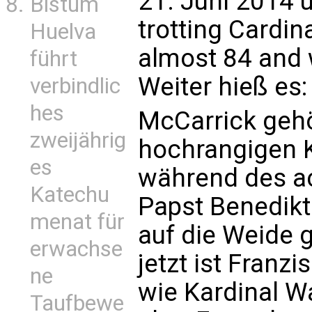
21. Juni 2014 u
Bistum
trotting Cardin
Huelva
almost 84 and w
führt
Weiter hieß es:
verbindlic
hes
McCarrick gehö
zweijährig
hochrangigen 
es
während des ac
Katechu
Papst Benedikt
menat für
auf die Weide 
erwachse
jetzt ist Franz
ne
wie Kardinal Wa
Taufbewe