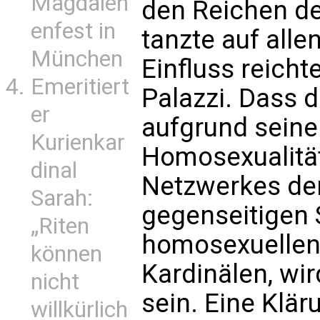
Magdalen
den Reichen des
enfest in
tanzte auf alle
München
Einfluss reichte
Emeritiert
Palazzi. Dass 
er
aufgrund seiner
Kurienkar
Homosexualität
dinal
Netzwerkes der
Sarah:
gegenseitigen 
„Riten
homosexuellen 
können
Kardinälen, wir
nicht
sein. Eine Klär
willkürlich