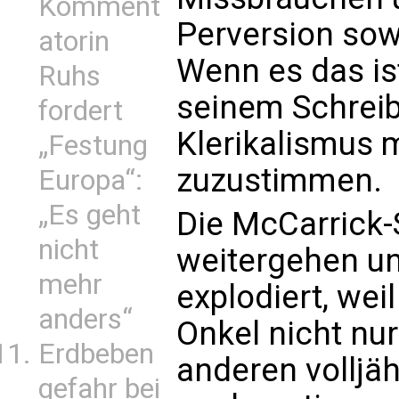
Komment
Perversion sow
atorin
Wenn es das is
Ruhs
seinem Schreib
fordert
Klerikalismus
„Festung
zuzustimmen.
Europa“:
„Es geht
Die McCarrick-
nicht
weitergehen und
mehr
explodiert, wei
anders“
Onkel nicht n
Erdbeben
anderen volljä
gefahr bei