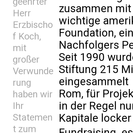
geehrter
zusammen mit K
Herr
wichtige ameri
Erzbischo
Foundation, ei
f Koch,
Nachfolgers Pe
mit
Seit 1990 wur
großer
Stiftung 215 Mi
Verwunde
eingesammelt  
rung
Rom, für Proje
haben wir
in der Regel n
Ihr
Kapitale locke
Statemen
t zum
Fundraising  