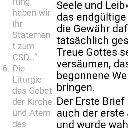
rung
Seele und Leib«
haben wir
das endgültige
Ihr
die Gewähr daf
Statemen
tatsächlich ges
t zum
Treue Gottes se
CSD…“
versäumen, das
Die
begonnene Wer
Liturgie:
bringen.
das Gebet
Der Erste Brief
der Kirche
auch der erste 
und Atem
und wurde wahr
des