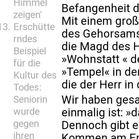
Himmel
Befangenheit de
zeigen'
Mit einem groß
Erschütte
des Gehorsams 
rndes
die Magd des H
Beispiel
»Wohnstatt « d
für die
»Tempel« in der
Kultur des
die der Herr in 
Todes:
Wir haben ges
Seniorin
wurde
einmalig ist: 
gegen
Dennoch gibt e
ihren
Kommen am End