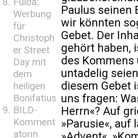
Fulda:
Paulus seinen 
Werbung
wir könnten so
für
Gebet. Der Inha
Christoph
gehört haben, i
er Street
des Kommens u
Day mit
untadelig seien
dem
diesem Gebet 
heiligen
uns fragen: W
Bonifatius
BILD-
Herrn«? Auf gri
Komment
»Parusie«, auf 
atorin
»Advent«, »Ko