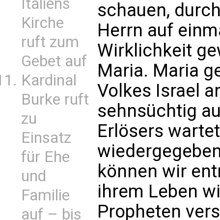
Italiens
schauen, durc
Kirche
Herrn auf einma
ruft zum
Wirklichkeit ge
Gebet auf
Maria. Maria g
Kardinal
Volkes Israel a
Burke ruft
sehnsüchtig a
zu
Erlösers warte
Einsatz
wiedergegeben
für Ehe
können wir ent
und
ihrem Leben wir
Familie
Propheten ver
auf – bis