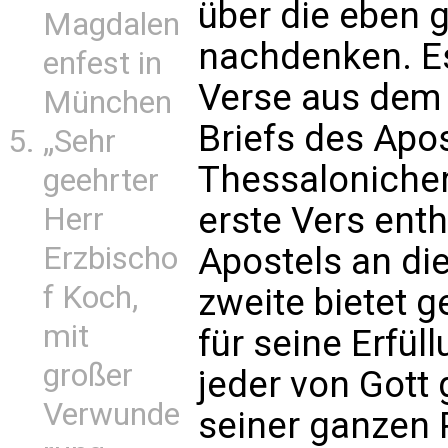
über die eben 
Magdalen
nachdenken. Es
enfest in
Verse aus dem 
München
Briefs des Apos
„Sehr
Thessalonicher
geehrter
erste Vers ent
Herr
Erzbischo
Apostels an di
f Koch,
zweite bietet 
mit
für seine Erfül
großer
jeder von Gott 
Verwunde
seiner ganzen P