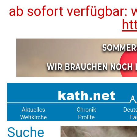
ab sofort verfügbar: 
ht
Suche