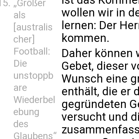
„Größer
wollen wir in d
als
lernen: Der He
[australis
kommen.
cher]
Football:
Daher können w
Die
Gebet, dieser 
unstoppb
Wunsch eine g
are
enthält, die er
Wiederbel
gegründeten G
ebung
versucht und di
des
zusammenfasse
Glaubens“