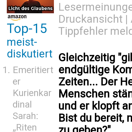
Lesermeinung
Druckansicht
|
Top-15
Tippfehler mel
meist-
diskutiert
Gleichzeitig "g
endgültige Ko
Emeritiert
Zeiten... Der 
er
Kurienkar
Menschen stän
dinal
und er klopft a
Sarah:
Bist du bereit, 
„Riten
zu geben?"