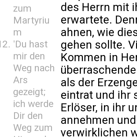
des Herrn mit 
zum
erwartete. Den
Martyriu
ahnen, wie di
m
gehen sollte. V
'Du hast
mir den
Kommen in Herr
Weg nach
überraschender
Ars
als der Erzenge
gezeigt;
eintrat und ihr 
ich werde
Erlöser, in ihr 
Dir den
annehmen und 
Weg zum
verwirklichen w