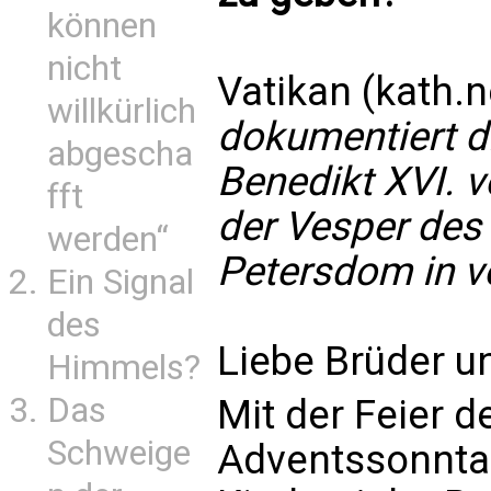
können
nicht
Vatikan (kath.n
willkürlich
dokumentiert d
abgescha
Benedikt XVI. 
fft
der Vesper des
werden“
Petersdom in v
Ein Signal
des
Liebe Brüder u
Himmels?
Das
Mit der Feier d
Schweige
Adventssonntag