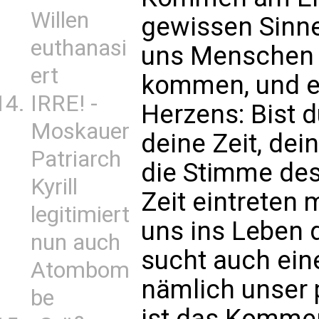
Willen
gewissen Sinne
euthanasi
uns Menschen s
ert
kommen, und er
IRRE! -
Herzens: Bist du
Moskauer
deine Zeit, dei
Patriarch
die Stimme des
Kyrill
Zeit eintreten
legitimiert
uns ins Leben 
nun auch
sucht auch ein
Atombom
nämlich unser 
be
ist das Kommen