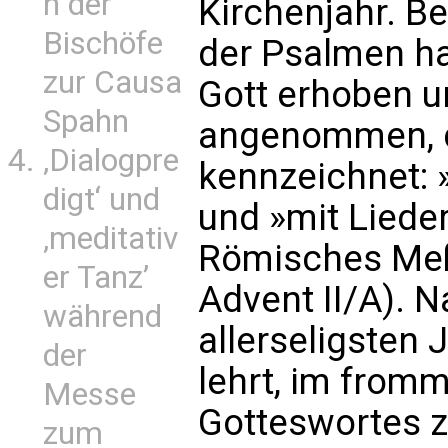
n der
Kirchenjahr. 
Bischöfe
der Psalmen ha
zur Causa
Gott erhoben u
Spahn
angenommen, d
‚Dialogpre
kennzeichnet:
digt‘ und
und »mit Lieder
‚meditativ
Römisches Meß
er Tanz’
Advent II/A). 
während
allerseligsten 
der
lehrt, im from
Messe
Gotteswortes z
zum