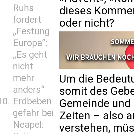
Ruhs
dieses Kommen
fordert
oder nicht?
„Festung
Europa“:
„Es geht
nicht
mehr
Um die Bedeut
anders“
somit des Gebe
Erdbeben
Gemeinde und f
gefahr bei
Zeiten – also 
Neapel:
verstehen, müs