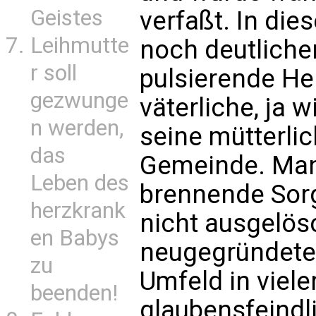
Geistes
verfaßt. In die
Leihmutte
noch deutlicher
r soll
pulsierende He
gezwunge
väterliche, ja 
n werden,
seine mütterli
das
Gemeinde. Man 
Leben des
brennende Sorg
herzkrank
nicht ausgelös
en Babys
neugegründeten
zu
Umfeld in viele
beenden!
glaubensfeindli