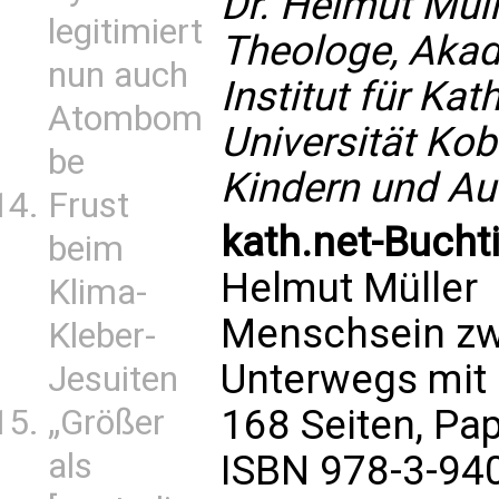
Dr. Helmut Müll
legitimiert
Theologe, Akad
nun auch
Institut für Ka
Atombom
Universität Kob
be
Kindern und Au
Frust
kath.net-Buchti
beim
Helmut Müller
Klima-
Menschsein zw
Kleber-
Unterwegs mit 
Jesuiten
168 Seiten, Pa
„Größer
als
ISBN 978-3-94