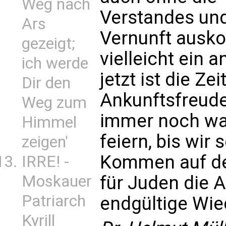
Weg nach
Verstandes und
Ars
Vernunft ausko
gezeigt;
vielleicht ein
ich werde
jetzt ist die Ze
Dir den
Ankunftsfreude
Weg zum
immer noch war
Himmel
feiern, bis wir
zeigen'
Kommen auf de
IRRE! -
Moskauer
für Juden die 
Patriarch
endgültige Wie
Kyrill