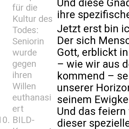
Und diese Gnad
für die
ihre spezifisch
Kultur des
Jetzt erst bin i
Todes:
Der sich Mens
Seniorin
Gott, erblickt 
wurde
– wie wir aus 
gegen
ihren
kommend – sei
Willen
unserer Horizo
euthanasi
seinem Ewigkei
ert
Und das feiern 
BILD-
dieser speziell