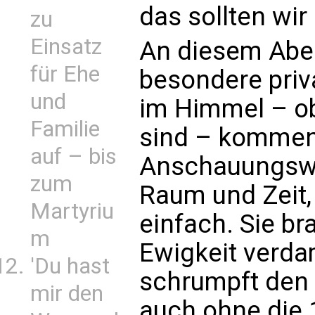
das sollten wir
zu
Einsatz
An diesem Aben
für Ehe
besondere priv
und
im Himmel – o
Familie
sind – kommen
auf – bis
Anschauungswei
zum
Raum und Zeit
Martyriu
einfach. Sie br
m
Ewigkeit verda
'Du hast
schrumpft den 
mir den
auch ohne die 