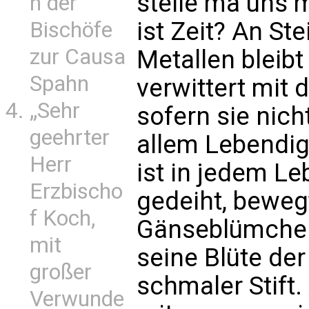
stelle ma uns 
n der
ist Zeit? An Ste
Bischöfe
zur Causa
Metallen bleibt
Spahn
verwittert mit d
„Sehr
sofern sie nich
geehrter
allem Lebendige
Herr
ist in jedem Le
Erzbischo
gedeiht, beweg
f Koch,
Gänseblümchen
mit
seine Blüte de
großer
schmaler Stift
Verwunde