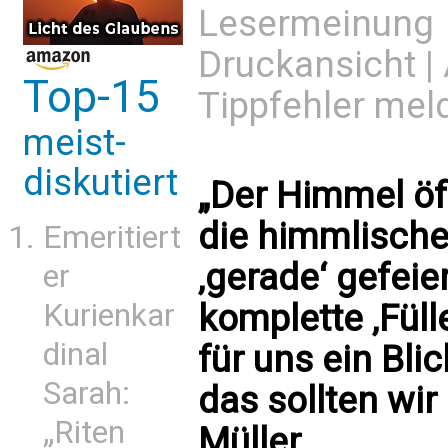
Lesermeinung
Druckansicht
|
Top-15
Tippfehler mel
meist-
diskutiert
„Der Himmel öff
die himmlische 
Emeritiert
‚gerade‘ gefeier
er
Kurienkar
komplette ‚Füll
dinal
für uns ein Blic
Sarah:
das sollten wir
„Riten
Müller