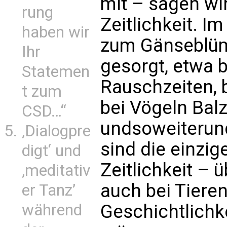
mit – sagen wir
rung
Zeitlichkeit. I
haben wir
zum Gänseblüm
Ihr
gesorgt, etwa 
Statemen
Rauschzeiten, 
t zum
bei Vögeln Bal
CSD…“
undsoweiterun
‚Dialogpre
sind die einzi
digt‘ und
Zeitlichkeit – 
‚meditativ
auch bei Tieren
er Tanz’
während
Geschichtlichk