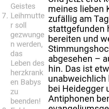
Geistes
meines lieben K
Leihmutte
zufällig am Ta
r soll
stattgefunden 
gezwunge
bereiten und we
n werden,
Stimmungshoch
das
abgesehen – au
Leben des
hin. Das ist et
herzkrank
unabweichlich 
en Babys
bei Heidegger u
zu
Antiphonen ber
beenden!
evangeliumsgem