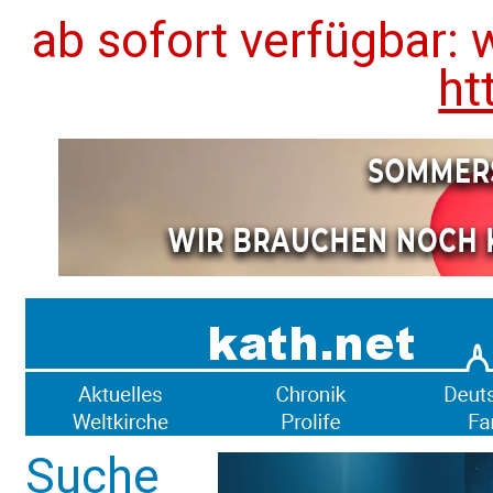
ab sofort verfügbar: 
ht
Suche