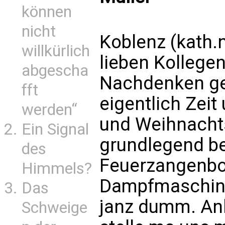
können
nicht
Koblenz (kath.n
willkürlich
lieben Kollege
abgescha
Nachdenken geb
fft
eigentlich Zeit
werden“
und Weihnachts
Ein Signal
grundlegend be
des
Feuerzangenbow
Himmels?
Dampfmaschin´
Das
janz dumm. Ank
Schweige