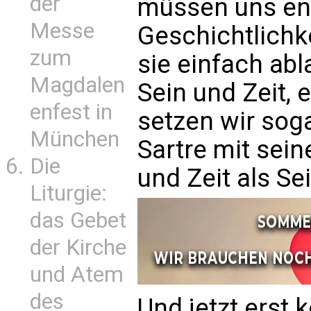
der
müssen uns ent
Messe
Geschichtlichke
zum
sie einfach abl
Magdalen
Sein und Zeit,
enfest in
setzen wir sog
München
Sartre mit sein
Die
und Zeit als S
Liturgie:
das Gebet
der Kirche
und Atem
des
Und jetzt erst