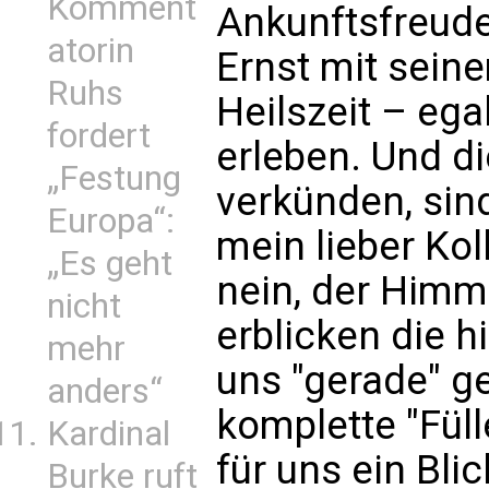
Komment
Ankunftsfreude
atorin
Ernst mit sein
Ruhs
Heilszeit – ega
fordert
erleben. Und di
„Festung
verkünden, sin
Europa“:
mein lieber Kol
„Es geht
nein, der Himme
nicht
erblicken die h
mehr
uns "gerade" ge
anders“
komplette "Füll
Kardinal
für uns ein Blic
Burke ruft