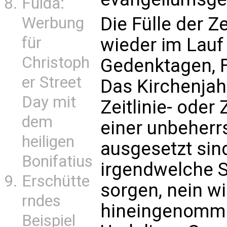
Fulda:
Die Fülle der Z
Werbung
für
wieder im Lauf
Christoph
Gedenktagen, F
er Street
Das Kirchenjahr
Day mit
Zeitlinie- oder 
dem
einer unbeherr
heiligen
ausgesetzt sin
Bonifatius
irgendwelche 
Erschütte
sorgen, nein w
rndes
hineingenomme
Beispiel