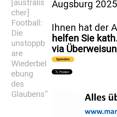
[australis
Augsburg 2025
cher]
Football:
Ihnen hat der A
Die
helfen Sie kath
unstoppb
via Überweisun
are
Wiederbel
ebung
des
Glaubens“