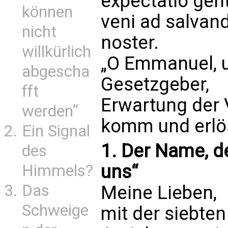
expectatio gen
können
veni ad salva
nicht
noster.
willkürlich
„O Emmanuel, 
abgescha
Gesetzgeber,
fft
Erwartung der V
werden“
komm und erlöse
Ein Signal
1. Der Name, de
des
uns“
Himmels?
Das
Meine Lieben,
Schweige
mit der siebten 