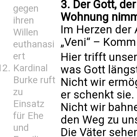
3. Der Gott, de
gegen
Wohnung nim
ihren
Im Herzen der 
Willen
„Veni“ – Komm
euthanasi
ert
Hier trifft uns
Kardinal
was Gott längs
Burke ruft
Nicht wir ermö
zu
er schenkt sie.
Einsatz
Nicht wir bahn
für Ehe
den Weg zu un
und
Die Väter seh