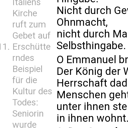
Italiens
Nicht durch Ge
Kirche
Ohnmacht,
ruft zum
nicht durch Ma
Gebet auf
Selbsthingabe.
Erschütte
rndes
O Emmanuel bri
Beispiel
Der König der 
für die
Herrschaft dad
Kultur des
Menschen geht
Todes:
unter ihnen ste
Seniorin
in ihnen wohnt
wurde