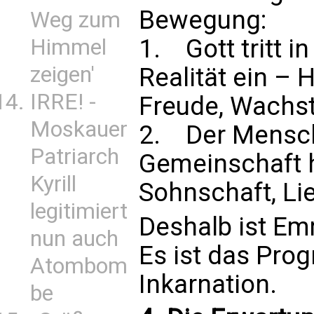
Bewegung:
Weg zum
1. Gott tritt i
Himmel
zeigen'
Realität ein – 
IRRE! -
Freude, Wachs
Moskauer
2. Der Mensch 
Patriarch
Gemeinschaft 
Kyrill
Sohnschaft, Lie
legitimiert
Deshalb ist Emm
nun auch
Es ist das Pr
Atombom
Inkarnation.
be