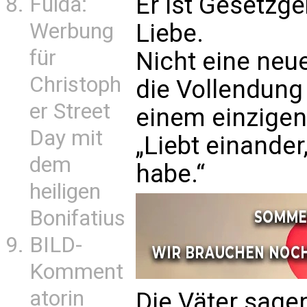
Er ist Gesetzge
Fulda:
Werbung
Liebe.
für
Nicht eine neu
Christoph
die Vollendung
er Street
einem einzigen
Day mit
„Liebt einander
dem
habe.“
heiligen
Bonifatius
BILD-
Komment
atorin
Die Väter sage