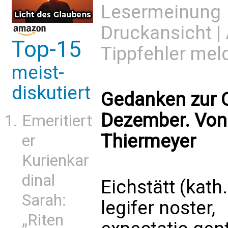
Lesermeinung
Druckansicht
|
Top-15
Tippfehler mel
meist-
diskutiert
Gedanken zur O
Dezember. Von 
Emeritiert
Thiermeyer
er
Kurienkar
dinal
Eichstätt (kat
Sarah:
legifer noster,
„Riten