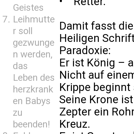
• Retter.
Geistes
Leihmutte
Damit fasst die
r soll
Heiligen Schrif
gezwunge
Paradoxie:
n werden,
Er ist König – 
das
Nicht auf einem
Leben des
Krippe beginnt 
herzkrank
Seine Krone is
en Babys
Zepter ein Rohr
zu
Kreuz.
beenden!