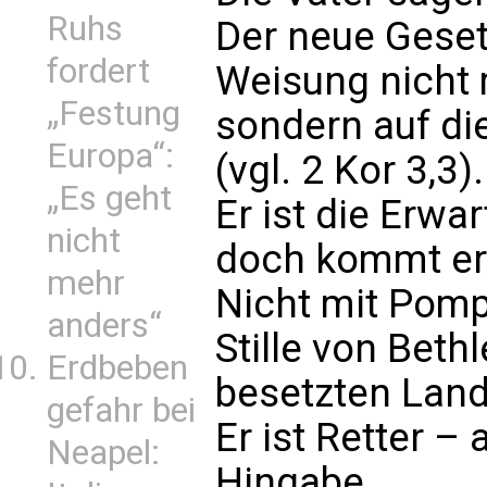
Ruhs
Der neue Geset
fordert
Weisung nicht 
„Festung
sondern auf di
Europa“:
(vgl. 2 Kor 3,3).
„Es geht
Er ist die Erwa
nicht
doch kommt er
mehr
Nicht mit Pomp
anders“
Stille von Beth
Erdbeben
besetzten Land
gefahr bei
Er ist Retter – 
Neapel:
Hingabe.