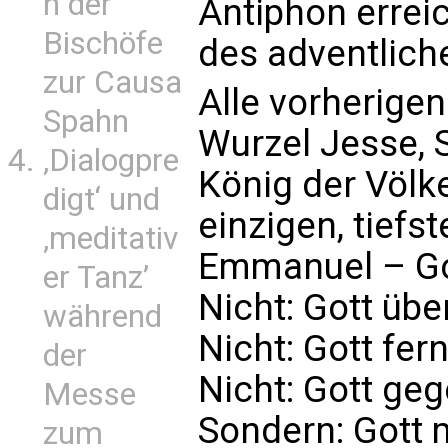
n der
Antiphon errei
Bischöfe
des adventlich
zur Causa
Alle vorherigen
Spahn
Wurzel Jesse, 
‚Dialogpre
König der Völk
digt‘ und
einzigen, tief
‚meditativ
Emmanuel – Got
er Tanz’
Nicht: Gott übe
während
Nicht: Gott fer
der
Nicht: Gott geg
Messe
Sondern: Gott m
zum