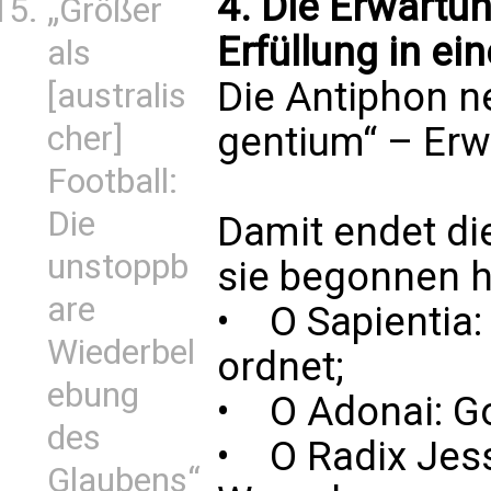
4. Die Erwartun
„Größer
Erfüllung in ei
als
Die Antiphon ne
[australis
cher]
gentium“ – Erw
Football:
Die
Damit endet di
unstoppb
sie begonnen h
are
• O Sapientia: 
Wiederbel
ordnet;
ebung
• O Adonai: Got
des
• O Radix Jess
Glaubens“