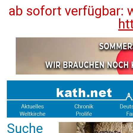
ab sofort verfügbar: 
ht
Suche