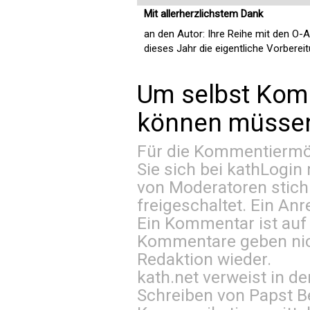
Mit allerherzlichstem Dank
an den Autor: Ihre Reihe mit den O-
dieses Jahr die eigentliche Vorbere
Um selbst Kom
können müssen 
Für die Kommentiermög
Sie sich bei
kathLogin 
von Moderatoren stich
freigeschaltet. Ein Anr
Ein Kommentar ist auf
Kommentare geben nic
Redaktion wieder.
kath.net verweist in
Schreiben von Papst B