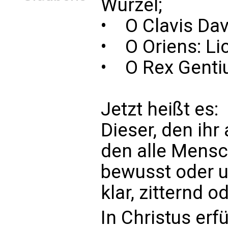
Wurzel;
• O Clavis Davi
• O Oriens: Lic
• O Rex Gentiu
Jetzt heißt es:
Dieser, den ihr 
den alle Mensc
bewusst oder u
klar, zitternd o
In Christus erf