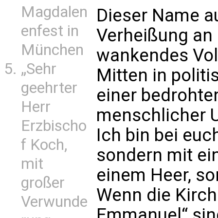
Magdalen
Dieser Name au
enfest in
Verheißung an 
München
wankendes Vol
„Sehr
Mitten in polit
geehrter
einer bedrohten
Herr
menschlicher U
Erzbischo
Ich bin bei euc
f Koch,
sondern mit ein
mit
einem Heer, so
großer
Wenn die Kirc
Verwunde
Emmanuel“ singt