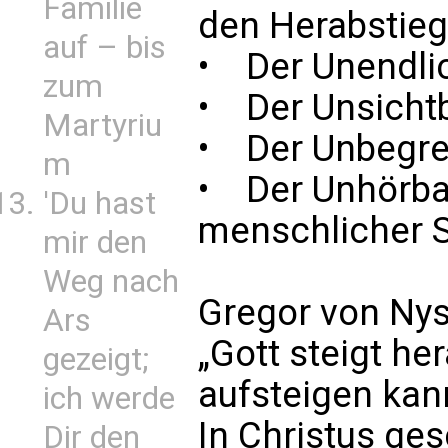
Familie
den Herabstieg
auf – bis
• Der Unendlic
zum
• Der Unsichtb
Martyriu
• Der Unbegrei
m
• Der Unhörbar
'Du hast
menschlicher 
mir den
Weg nach
Gregor von Nys
Ars
„Gott steigt h
gezeigt;
aufsteigen kan
ich werde
In Christus ges
Dir den