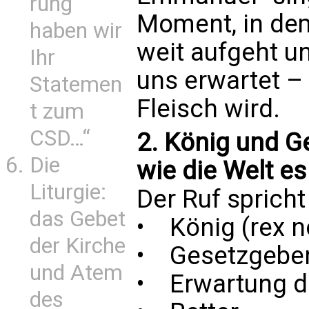
rung
Moment, in dem
haben wir
weit aufgeht un
Ihr
uns erwartet – 
Statemen
Fleisch wird.
t zum
CSD…“
2. König und G
Die
wie die Welt es
Liturgie:
Der Ruf spricht
das Gebet
• König (rex no
der Kirche
• Gesetzgeber 
und Atem
• Erwartung de
des