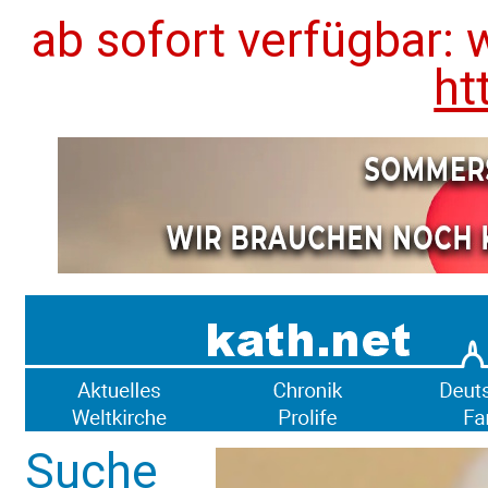
ab sofort verfügbar: 
ht
Suche