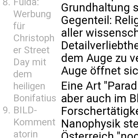
Fulda:
Grundhaltung s
Werbung
Gegenteil: Relig
für
aller wissensc
Christoph
Detailverliebth
er Street
dem Auge zu ve
Day mit
Auge öffnet sic
dem
Eine Art "Para
heiligen
aber auch im Bl
Bonifatius
Forschertätigk
BILD-
Komment
Nanophysik ste
atorin
Österreich "no