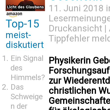
11. Juni 2018 
Lesermeinung
Top-15
Druckansicht
|
meist-
Tippfehler mel
diskutiert
Ein Signal
Physikerin Geb
des
Forschungsaufe
Himmels?
zur Wiederent
Das
christlichen Wu
Schweige
Gemeinschafte
n der