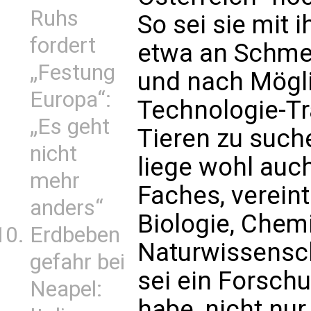
Ruhs
So sei sie mit 
fordert
etwa an Schmet
„Festung
und nach Mögl
Europa“:
Technologie-Tr
„Es geht
Tieren zu suche
nicht
liege wohl auc
mehr
Faches, vereint
anders“
Biologie, Chemi
Erdbeben
Naturwissensch
gefahr bei
sei ein Forsch
Neapel:
habe, nicht nu