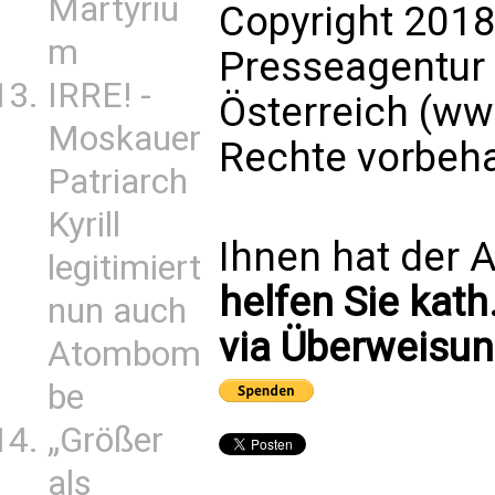
Martyriu
Copyright 2018
m
Presseagentur
IRRE! -
Österreich (ww
Moskauer
Rechte vorbeha
Patriarch
Kyrill
Ihnen hat der A
legitimiert
helfen Sie kath
nun auch
via Überweisun
Atombom
be
„Größer
als