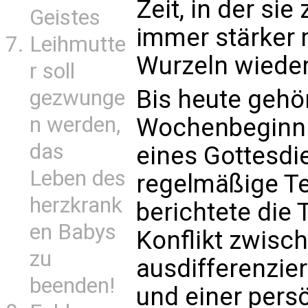
Zeit, in der si
Geistes
immer stärker 
Leihmutte
Wurzeln wieder
r soll
Bis heute gehö
gezwunge
n werden,
Wochenbeginn 
das
eines Gottesdi
Leben des
regelmäßige Te
herzkrank
berichtete die 
en Babys
Konflikt zwisc
zu
ausdifferenzie
beenden!
und einer persö