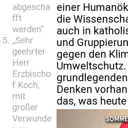
einer Humanöko
abgescha
die Wissenscha
fft
werden“
auch in kathol
„Sehr
und Gruppieru
geehrter
gegen den Kli
Herr
Umweltschutz. 
Erzbischo
grundlegenden 
f Koch,
Denken vorhand
mit
das, was heute 
großer
Verwunde