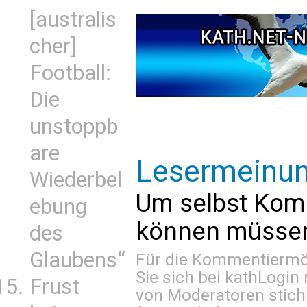
[australis
cher]
Football:
Die
unstoppb
are
Lesermeinu
Wiederbel
Um selbst Kom
ebung
können müssen 
des
Glaubens“
Für die Kommentiermög
Sie sich bei
kathLogin 
Frust
von Moderatoren stich