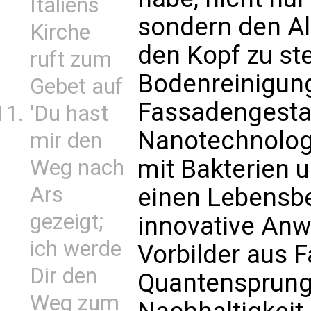
Italiens
sondern den Al
Kirche
den Kopf zu st
ruft zum
Bodenreinigung
Gebet auf
Fassadengesta
'Du hast
Nanotechnologi
mir den
mit Bakterien 
Weg nach
Ars
einen Lebensbe
gezeigt;
innovative Anw
ich werde
Vorbilder aus F
Dir den
Quantensprung
Weg zum