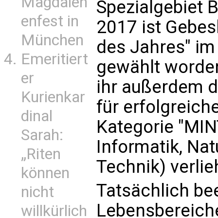
Magdalen
Spezialgebiet 
enfest in
2017 ist Gebes
München
des Jahres" im
Emeritiert
gewählt worden
er
ihr außerdem d
Kurienkar
für erfolgreic
dinal
Kategorie "MIN
Sarah:
Informatik, Na
„Riten
Technik) verlie
können
Tatsächlich bee
nicht
Lebensbereich
willkürlich