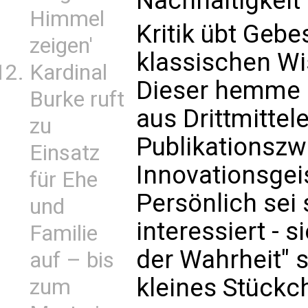
Nachhaltigkeit
Himmel
Kritik übt Geb
zeigen'
klassischen Wi
Kardinal
Dieser hemme 
Burke ruft
aus Drittmittel
zu
Publikationszw
Einsatz
Innovationsgeis
für Ehe
Persönlich sei 
und
interessiert - s
Familie
der Wahrheit" s
auf – bis
kleines Stückc
zum