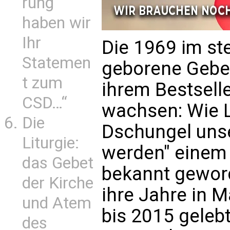
rung
haben wir
Ihr
Die 1969 im st
Statemen
geborene Gebes
t zum
ihrem Bestsell
CSD…“
wachsen: Wie 
Die
Dschungel uns
Liturgie:
werden" einem 
das Gebet
bekannt geworde
der Kirche
ihre Jahre in M
und Atem
bis 2015 gelebt
des