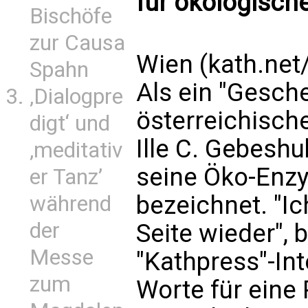
für ökologisch
Bischöfe
zur Causa
Wien (kath.net
Spahn
Als ein "Gesch
‚Dialogpre
österreichisch
digt‘ und
Ille C. Gebesh
‚meditativ
seine Öko-Enzyk
er Tanz’
bezeichnet. "Ic
während
der
Seite wieder",
Messe
"Kathpress"-In
zum
Worte für eine