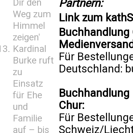
Partnern:
Dir den
Weg zum
Link zum
kath
Himmel
Buchhandlung C
zeigen'
Medienversand 
Kardinal
Für Bestellung
Burke ruft
Deutschland:
b
zu
Einsatz
Buchhandlung P
für Ehe
Chur:
und
Für Bestellung
Familie
Schweiz/Liech
auf – bis