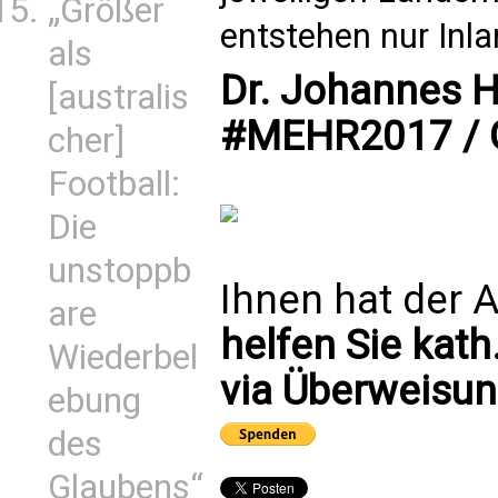
„Größer
entstehen nur Inl
als
Dr. Johannes H
[australis
#MEHR2017 / 
cher]
Football:
Die
unstoppb
Ihnen hat der A
are
helfen Sie kath
Wiederbel
via Überweisun
ebung
des
Glaubens“