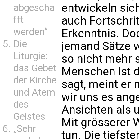
entwickeln sich
abgescha
auch Fortschri
fft
werden“
Erkenntnis. Do
Die
jemand Sätze 
Liturgie:
so nicht mehr s
das Gebet
Menschen ist d
der Kirche
sagt, meint er 
und Atem
wir uns es an
des
Ansichten als u
Geistes
Mit grösserer 
„Sehr
tun. Die tiefst