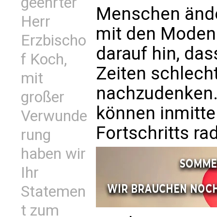
geehrter
Menschen ände
Herr
mit den Moden.
Erzbischo
darauf hin, da
f Koch,
Zeiten schlech
mit
nachzudenken.
großer
können inmitte
Verwunde
Fortschritts rad
rung
haben wir
Ihr
Statemen
t zum