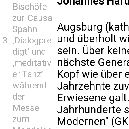
Johannes Hart
Bischöfe
zur Causa
Augsburg (kath.
Spahn
und überholt w
‚Dialogpre
sein. Über kein
digt‘ und
nächste Genera
‚meditativ
Kopf wie über e
er Tanz’
Jahrzehnte zuv
während
der
Erwiesene galt
Messe
Jahrhunderte s
zum
Modernen" (GK