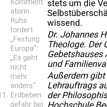
Komment
stets um die V
atorin
Selbstübersch
Ruhs
wissend.
fordert
Dr. Johannes Ha
„Festung
Theologe. Der 
Europa“:
Gebetshauses A
„Es geht
und Familienvat
nicht
Außerdem gibt 
mehr
Lehrauftrags a
anders“
der Philosophi
Erdbeben
Hochschule Ben
gefahr bei