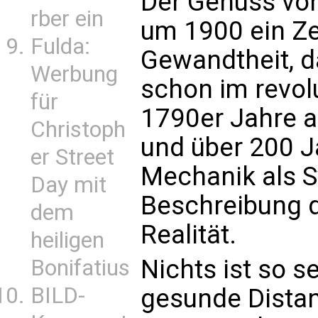
Der Genuss vo
rber ein
um 1900 ein Z
Fulda:
Gewandtheit, d
Werbung
schon im revol
für
1790er Jahre 
Christoph
und über 200 J
er Street
Mechanik als S
Day mit
Beschreibung d
dem
Realität.
heiligen
Nichts ist so s
Bonifatius
BILD-
gesunde Dista