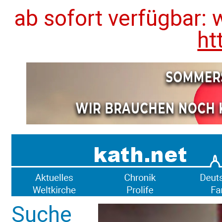
ab sofort verfügbar: 
ht
Suche