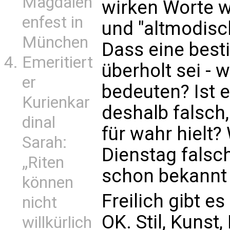
Magdalen
wirken Worte wi
enfest in
und "altmodisc
München
Dass eine best
Emeritiert
überholt sei - 
er
bedeuten? Ist e
Kurienkar
deshalb falsch,
dinal
für wahr hielt
Sarah:
Dienstag falsc
„Riten
schon bekannt
können
Freilich gibt e
nicht
OK. Stil, Kunst
willkürlich