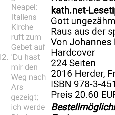
Neapel:
kath.net-Leset
Italiens
Gott ungezähm
Kirche
Raus aus der s
ruft zum
Von Johannes 
Gebet auf
Hardcover
'Du hast
224 Seiten
mir den
2016 Herder, F
Weg nach
ISBN 978-3-45
Ars
Preis 20.60 EU
gezeigt;
Bestellmöglich
ich werde