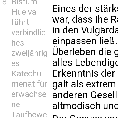
Bistum
Eines der stär
Huelva
war, dass ihe R
führt
in den Vulgärd
verbindlic
einpassen ließ
hes
Überleben die
zweijährig
alles Lebendige
es
Erkenntnis der
Katechu
galt als extrem 
menat für
anderen Gesell
erwachse
ne
altmodisch und
Taufbewe