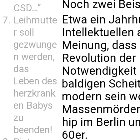
Noch zwei Beisp
CSD…“
Etwa ein Jahrhu
Leihmutte
Intellektuellen
r soll
Meinung, dass
gezwunge
n werden,
Revolution der 
das
Notwendigkeit 
Leben des
baldigen Scheit
herzkrank
modern sein wo
en Babys
Massenmörder 
zu
hip im Berlin 
beenden!
60er.