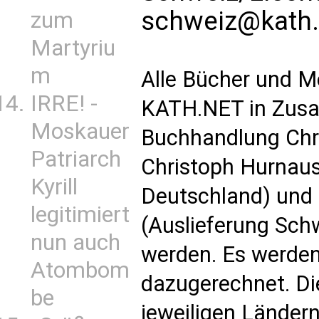
schweiz@kath.
zum
Martyriu
m
Alle Bücher und M
IRRE! -
KATH.NET in Zusa
Moskauer
Buchhandlung Chri
Patriarch
Christoph Hurnaus
Kyrill
Deutschland) und 
legitimiert
(Auslieferung Schw
nun auch
werden. Es werden
Atombom
dazugerechnet. Di
be
jeweiligen Länder