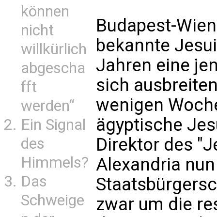
können
Budapest-Wien 
nicht
bekannte Jesuit
willkürlich
Jahren eine je
abgescha
sich ausbreite
fft
wenigen Wochen
werden“
ägyptische Jes
Ein Signal
Direktor des "J
des
Himmels?
Alexandria nun
Das
Staatsbürgers
Schweige
zwar um die res