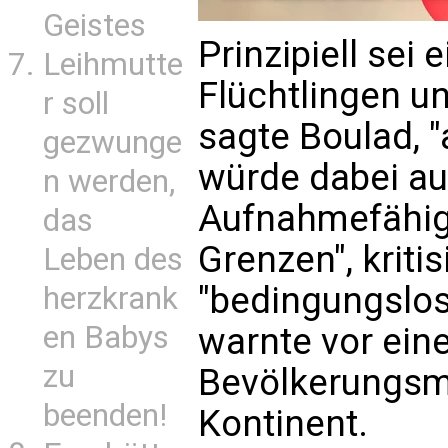
Geistes
Prinzipiell sei
Leihmutte
Flüchtlingen un
r soll
sagte Boulad, "
gezwunge
würde dabei auc
n werden,
Aufnahmefähigk
das
Grenzen", kritis
Leben des
"bedingungslo
herzkrank
en Babys
warnte vor ein
zu
Bevölkerungsm
beenden!
Kontinent.