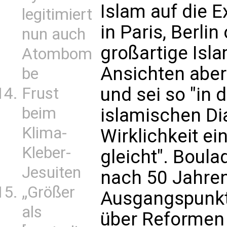
Islam auf die E
legitimiert
in Paris, Berli
nun auch
großartige Isl
Atombom
Ansichten aber
be
und sei so "in d
Frust
beim
islamischen Dia
Klima-
Wirklichkeit e
Kleber-
gleicht". Boula
Jesuiten
nach 50 Jahre
„Größer
Ausgangspunkt
als
über Reformen 