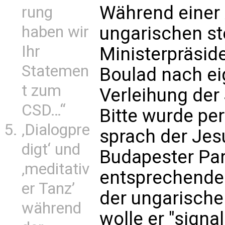
Während einer 
rung
ungarischen st
haben wir
Ihr
Ministerpräsid
Statemen
Boulad nach e
t zum
Verleihung der
CSD…“
Bitte wurde per
‚Dialogpre
sprach der Jes
digt‘ und
Budapester Pa
‚meditativ
entsprechende
er Tanz’
der ungarische
während
wolle er "signa