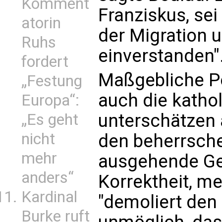
Komment
Franziskus, sei
atorin
der Migration u
Ruhs
einverstanden"
fordert
Maßgebliche Pol
„Festung
auch die katho
Europa“:
unterschätzen 
„Es geht
nicht
den beherrsch
mehr
ausgehende Gef
anders“
Korrektheit, me
Kardinal
"demoliert den
Burke ruft