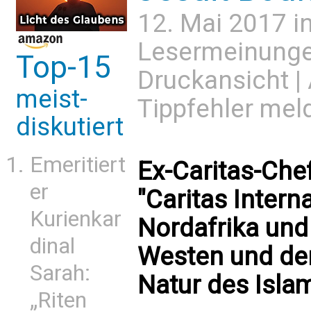
12. Mai 2017 i
Lesermeinung
Top-15
Druckansicht
|
meist-
Tippfehler mel
diskutiert
Emeritiert
Ex-Caritas-Che
er
"Caritas Interna
Kurienkar
Nordafrika und
dinal
Westen und de
Sarah:
Natur des Islam
„Riten