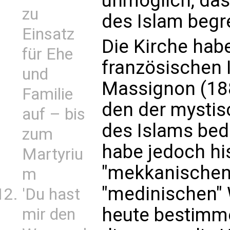
unmöglich, dass
zu
des Islam begre
Einsatz
Die Kirche hab
für Ehe
französischen 
und
Massignon (188
Familie
den der mysti
auf – bis
des Islams bed
zum
habe jedoch his
Martyriu
"mekkanischen
m
"medinischen" 
'Du hast
heute bestimme
mir den