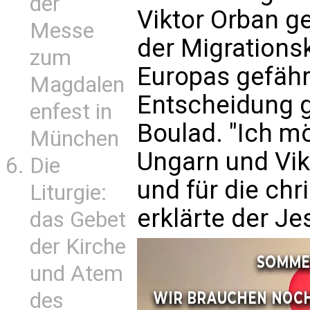
der
Viktor Orban ge
Messe
der Migrationsk
zum
Europas gefährd
Magdalen
Entscheidung g
enfest in
Boulad. "Ich mö
München
Ungarn und Vik
Die
und für die chr
Liturgie:
erklärte der Jes
das Gebet
der Kirche
und Atem
des