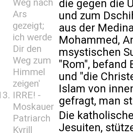
die gegen die 
Weg nach
Ars
und zum Dschi
gezeigt;
aus der Medina
ich werde
Mohammed, Anm.
Dir den
msystischen Su
Weg zum
"Rom", befand B
Himmel
und "die Christ
zeigen'
Islam von inne
IRRE! -
gefragt, man ste
Moskauer
Die katholische
Patriarch
Jesuiten, stütz
Kyrill