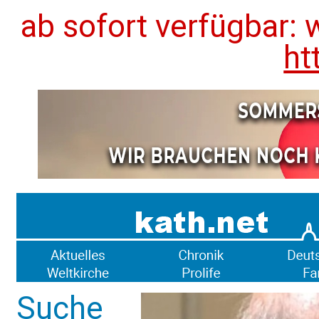
ab sofort verfügbar: 
ht
Suche