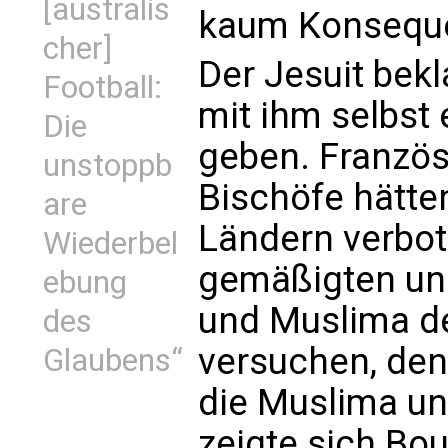
[australis
kaum Konsequ
cher]
Der Jesuit bekl
Football:
mit ihm selbst
Die
geben. Franzö
unstoppb
Bischöfe hätten
are
Ländern verbo
Wiederbel
gemäßigten und
ebung
und Muslima de
des
versuchen, den
Glaubens“
die Muslima un
zeigte sich Bou