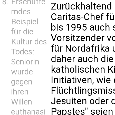
Erschütte
Zurückhaltend 
rndes
Caritas-Chef f
Beispiel
bis 1995 auch s
für die
Vorsitzender vo
Kultur des
für Nordafrika
Todes:
daher auch die 
Seniorin
katholischen K
wurde
Initiativen, wi
gegen
Flüchtlingsmis
ihren
Jesuiten oder 
Willen
Papstes" seien
euthanasi