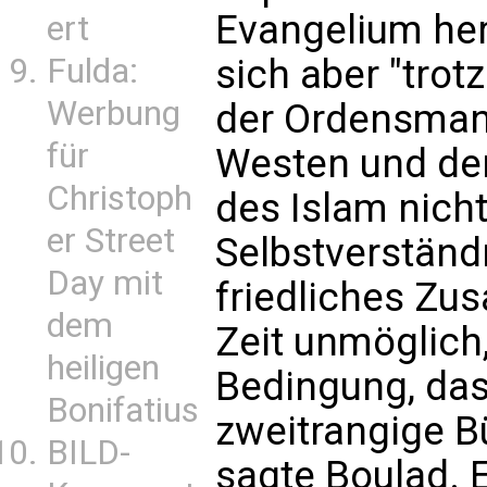
Evangelium her
ert
sich aber "trotz
Fulda:
Werbung
der Ordensmann
für
Westen und der
Christoph
des Islam nich
er Street
Selbstverständn
Day mit
friedliches Zu
dem
Zeit unmöglich,
heiligen
Bedingung, dass
Bonifatius
zweitrangige B
BILD-
sagte Boulad. 