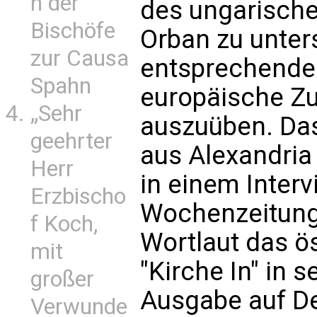
n der
des ungarische
Bischöfe
Orban zu unter
zur Causa
entsprechenden
Spahn
europäische Z
„Sehr
auszuüben. Das
geehrter
aus Alexandri
Herr
in einem Interv
Erzbischo
Wochenzeitung 
f Koch,
Wortlaut das ö
mit
"Kirche In" in s
großer
Ausgabe auf De
Verwunde