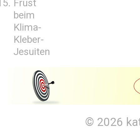
Frust
beim
Klima-
Kleber-
Jesuiten
© 2026
ka