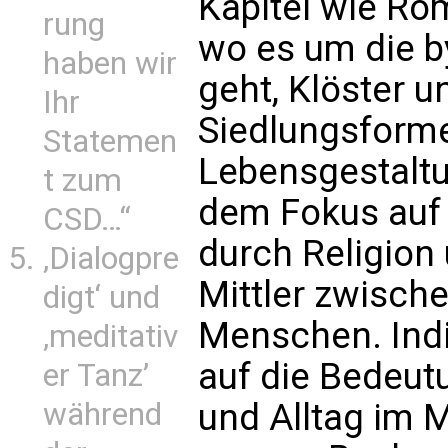
Kapitel wie R
rung
wo es um die by
haben wir
geht, Klöster
Ihr
Siedlungsforme
Statemen
Lebensgestaltu
t zum
dem Fokus auf 
CSD…“
durch Religion
‚Dialogpre
Mittler zwisch
digt‘ und
Menschen. Ind
‚meditativ
auf die Bedeutu
er Tanz’
und Alltag im Mi
während