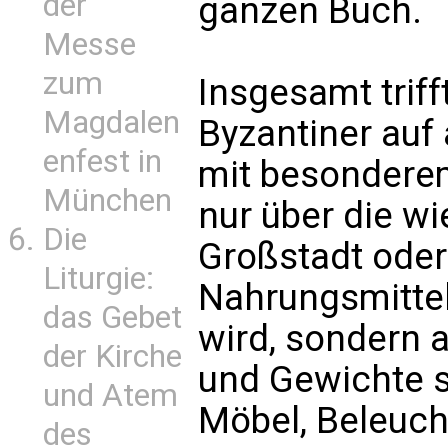
der
ganzen Buch.
Messe
zum
Insgesamt triff
Magdalen
Byzantiner auf
enfest in
mit besonderem
München
nur über die wi
Die
Großstadt oder 
Liturgie:
Nahrungsmittel
das Gebet
wird, sondern 
der Kirche
und Gewichte 
und Atem
Möbel, Beleuch
des