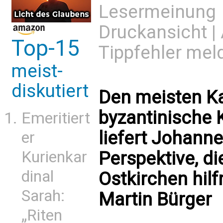
Lesermeinung
Druckansicht
|
Top-15
Tippfehler mel
meist-
diskutiert
Den meisten Ka
byzantinische 
Emeritiert
liefert Johanne
er
Perspektive, di
Kurienkar
dinal
Ostkirchen hilf
Sarah:
Martin Bürger
„Riten