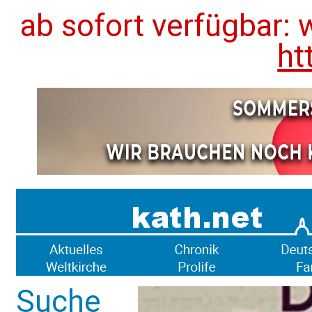
ab sofort verfügbar: 
ht
Suche