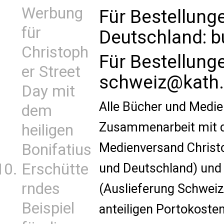
Werbung
Für Bestellung
für
Deutschland:
b
Christoph
Für Bestellung
er Street
schweiz@kath.
Day mit
Alle Bücher und Medie
dem
Zusammenarbeit mit d
heiligen
Medienversand Christo
Bonifatius
Erschütte
und Deutschland) und
rndes
(Auslieferung Schweiz)
Beispiel
anteiligen Portokoste