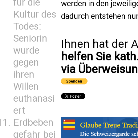
für die
werden in den jeweilig
Kultur des
dadurch entstehen nur
Todes:
Seniorin
Ihnen hat der A
wurde
helfen Sie kath
gegen
via Überweisun
ihren
Willen
euthanasi
ert
Erdbeben
gefahr bei