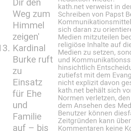
Dir den
kath.net verweist in
Weg zum
Schreiben von Papst B
Kommunikationsmittel 
Himmel
sich daran zu orientie
zeigen'
Medien mitzuteilen be
religiöse Inhalte auf 
Kardinal
Medien zu setzen, sond
Burke ruft
und Kommunikationsst
hinsichtlich Entscheid
zu
zutiefst mit dem Eva
Einsatz
nicht explizit davon ge
kath.net behält sich v
für Ehe
Normen verletzen, den
und
dem Ansehen des Mediu
Benutzer können diesfa
Familie
Zeitgründen kann über
auf – bis
Kommentaren keine Ko