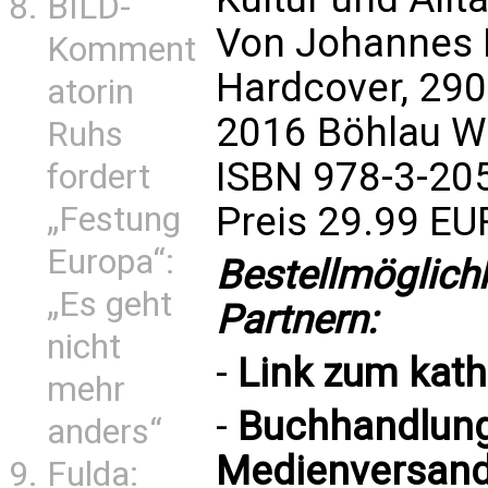
BILD-
Von Johannes 
Komment
Hardcover, 290
atorin
2016 Böhlau W
Ruhs
ISBN 978-3-20
fordert
Preis 29.99 EU
„Festung
Europa“:
Bestellmöglich
„Es geht
Partnern:
nicht
-
Link zum
kat
mehr
-
Buchhandlung 
anders“
Medienversand
Fulda: