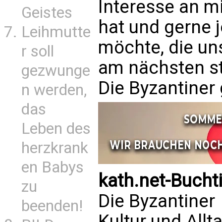
Interesse an mi
Geistes
hat und gerne 
Leihmutte
möchte, die un
r soll
am nächsten st
gezwunge
Die Byzantiner
n werden,
das
Leben des
herzkrank
en Babys
kath.net-Bucht
zu
Die Byzantiner
beenden!
Kultur und Allta