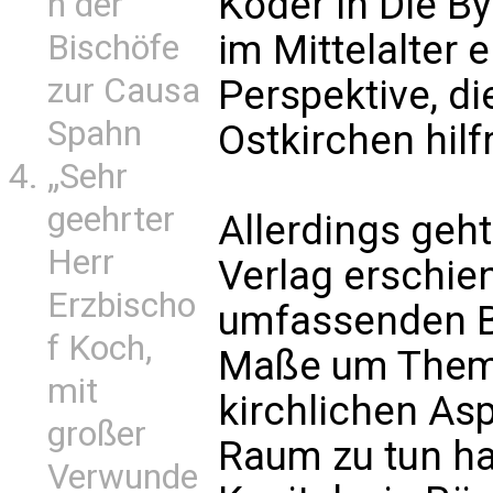
Koder in Die By
n der
im Mittelalter 
Bischöfe
zur Causa
Perspektive, di
Spahn
Ostkirchen hilfr
„Sehr
geehrter
Allerdings geh
Herr
Verlag erschie
Erzbischo
umfassenden B
f Koch,
Maße um Themen
mit
kirchlichen As
großer
Raum zu tun ha
Verwunde