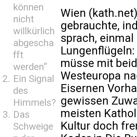
können
Wien (kath.net)
nicht
gebrauchte, in
willkürlich
sprach, einmal
abgescha
Lungenflügeln:
fft
müsse mit bei
werden“
Westeuropa na
Ein Signal
Eisernen Vorha
des
gewissen Zuwac
Himmels?
meisten Kathol
Das
Kultur doch fr
Schweige