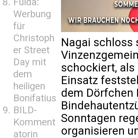
Fulda:
Werbung
für
Christoph
Nagai schloss 
er Street
Vinzenzgemein
Day mit
schockiert, als
dem
Einsatz festste
heiligen
dem Dörfchen 
Bonifatius
Bindehautentzü
BILD-
Sonntagen reg
Komment
organisieren u
atorin