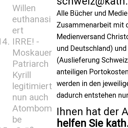
schweiz@kath.
Willen
Alle Bücher und Medie
euthanasi
Zusammenarbeit mit d
ert
Medienversand Christo
IRRE! -
und Deutschland) un
Moskauer
(Auslieferung Schweiz)
Patriarch
anteiligen Portokoste
Kyrill
werden in den jeweilig
legitimiert
dadurch entstehen nur
nun auch
Atombom
Ihnen hat der A
be
helfen Sie kath