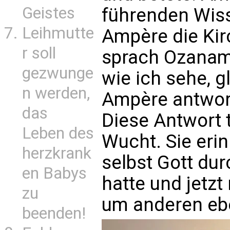
Geistes
führenden Wiss
Leihmutte
Ampère die Kir
r soll
sprach Ozanam i
gezwunge
wie ich sehe, g
n werden,
Ampère antwort
das
Diese Antwort t
Leben des
Wucht. Sie erin
herzkrank
selbst Gott du
en Babys
hatte und jetz
zu
um anderen ebe
beenden!