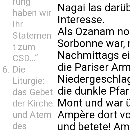
rung
Nagai las dar
haben wir
Interesse.
Ihr
Als Ozanam no
Statemen
Sorbonne war, 
t zum
Nachmittags e
CSD…“
die Pariser Arm
Die
Niedergeschlag
Liturgie:
die dunkle Pfar
das Gebet
Mont und war ü
der Kirche
Ampère dort vor
und Atem
und betete! Am
des