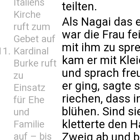
Italiens
teilten.
Kirche
Als Nagai das 
ruft zum
war die Frau fe
Gebet auf
mit ihm zu spr
Kardinal
kam er mit Kle
Burke ruft
und sprach freu
zu
er ging, sagte s
Einsatz
riechen, dass 
für Ehe
blühen. Sind si
und
kletterte den H
Familie
Zweig ab und br
auf – bis