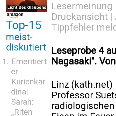
Lesermeinung
Druckansicht
|
Top-15
Tippfehler mel
meist-
diskutiert
Leseprobe 4 au
Nagasaki". Von
Emeritiert
er
Kurienkar
Linz (kath.net)
dinal
Professor Suet
Sarah:
radiologischen 
„Riten