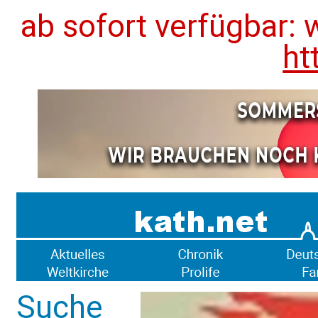
ab sofort verfügbar: 
ht
Suche