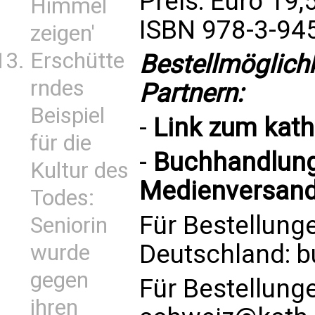
Preis: Euro 19,
Himmel
ISBN 978-3-94
zeigen'
Erschütte
Bestellmöglich
rndes
Partnern:
Beispiel
-
Link zum
kat
für die
-
Buchhandlung 
Kultur des
Medienversand
Todes:
Für Bestellung
Seniorin
Deutschland:
b
wurde
gegen
Für Bestellung
ihren