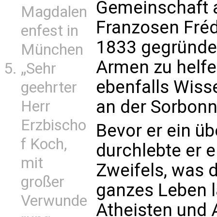
Gemeinschaft a
Magdalen
Franzosen Fré
enfest in
1833 gegründe
München
Armen zu helfe
„Sehr
ebenfalls Wiss
geehrter
an der Sorbonn
Herr
Erzbischo
Bevor er ein üb
f Koch,
durchlebte er e
mit
Zweifels, was d
großer
ganzes Leben l
Verwunde
Atheisten und 