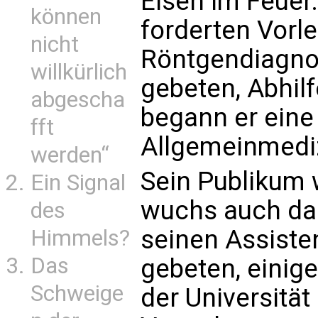
Eisen im Feuer
können
forderten Vorl
nicht
Röntgendiagno
willkürlich
gebeten, Abhilf
abgescha
begann er eine 
fft
Allgemeinmediz
werden“
Sein Publikum 
Ein Signal
wuchs auch das
des
seinen Assiste
Himmels?
Das
gebeten, einige
Schweige
der Universität