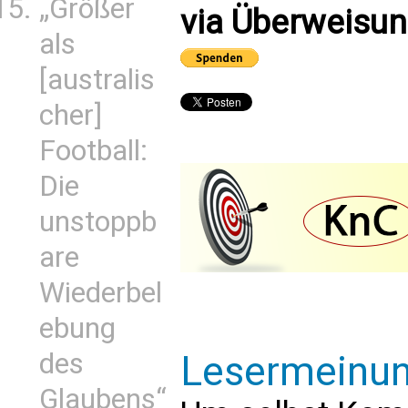
„Größer
via Überweisun
als
[australis
cher]
Football:
Die
unstoppb
are
Wiederbel
ebung
des
Lesermeinu
Glaubens“