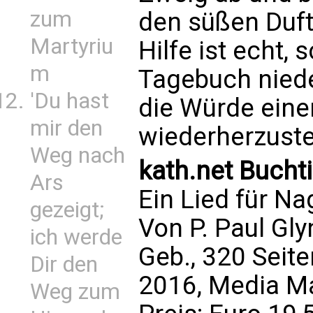
zum
den süßen Duft
Martyriu
Hilfe ist echt, 
m
Tagebuch nieder
'Du hast
die Würde eine
mir den
wiederherzuste
Weg nach
kath.net Bucht
Ars
Ein Lied für Na
gezeigt;
Von P. Paul Gly
ich werde
Geb., 320 Seite
Dir den
2016, Media M
Weg zum