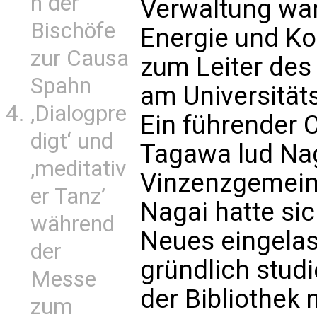
n der
Verwaltung war
Bischöfe
Energie und Ko
zur Causa
zum Leiter des
Spahn
am Universität
‚Dialogpre
Ein führender 
digt‘ und
Tagawa lud Naga
‚meditativ
Vinzenzgemein
er Tanz’
Nagai hatte si
während
Neues eingelas
der
gründlich studie
Messe
der Bibliothek
zum