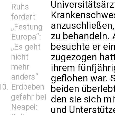
Universitätsärz
Ruhs
Krankenschwes
fordert
anzuschließen,
„Festung
zu behandeln.
Europa“:
besuchte er ein
„Es geht
zugezogen hat
nicht
ihrem fünfjähr
mehr
anders“
geflohen war. S
Erdbeben
beiden überleb
gefahr bei
den sie sich mi
Neapel:
und Unterstütz