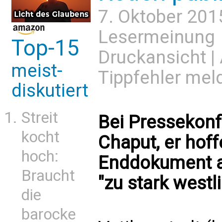
7. Oktober 201
Lesermeinung
Top-15
Druckansicht
|
meist-
Tippfehler mel
diskutiert
Streit
Bei Pressekonf
kocht
Chaput, er hof
hoch:
Enddokument a
Braucht
"zu stark west
die
barocke