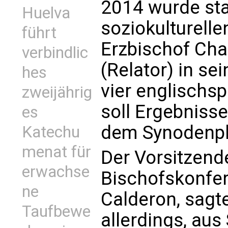
2014 wurde sta
Huelva
soziokulturell
führt
Erzbischof Chap
verbindlic
(Relator) in se
hes
vier englischsp
zweijährig
soll Ergebnis
es
dem Synodenpl
Katechu
menat für
Der Vorsitzend
erwachse
Bischofskonfer
ne
Calderon, sagt
Taufbewe
allerdings, aus