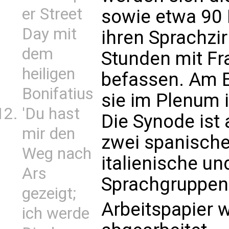
er Street
sowie etwa 90 
Day mit
ihren Sprachzi
dem
Stunden mit Fr
heiligen
befassen. Am 
Bonifatius
sie im Plenum i
'Du hast
Die Synode ist 
mir den
zwei spanische,
Weg nach
italienische un
Ars
Sprachgruppen
gezeigt;
Arbeitspapier w
ich werde