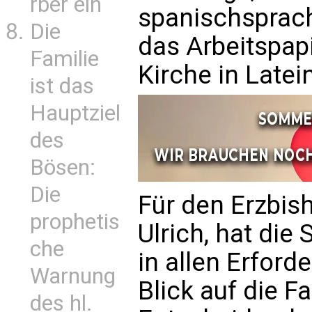
rber ein
spanischsprach
Die
das Arbeitspapi
Familie
Kirche in Latei
ist das
Hauptziel
des
Bösen:
Die
Für den Erzbish
prophetis
Ulrich, hat die
che
in allen Erford
Warnung
Blick auf die 
des hl.