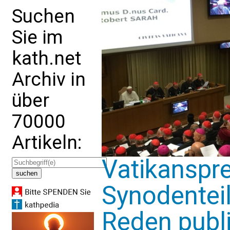
Suchen
Sie im
kath.net
Archiv in
über
70000
Artikeln:
Vatikanspre
Synodentei
Reden publi