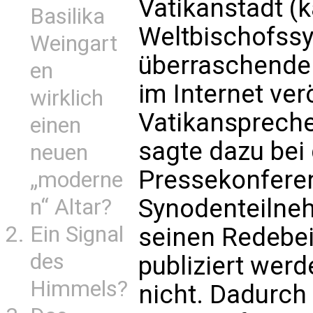
Vatikanstadt (
Basilika
Weltbischofss
Weingart
überraschender
en
im Internet verö
wirklich
Vatikanspreche
einen
sagte dazu bei
neuen
Pressekonferen
„moderne
Synodenteilnehm
n“ Altar?
Ein Signal
seinen Redebeit
des
publiziert wer
Himmels?
nicht. Dadurch