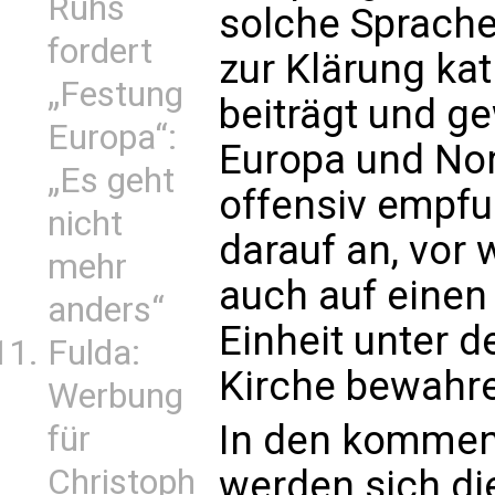
Ruhs
solche Sprache,
fordert
zur Klärung kat
„Festung
beiträgt und g
Europa“:
Europa und No
„Es geht
offensiv empf
nicht
darauf an, vor
mehr
auch auf einen 
anders“
Einheit unter 
Fulda:
Kirche bewahre
Werbung
In den kommen
für
werden sich di
Christoph