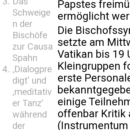
Das
Papstes freim
Schweige
ermöglicht wer
n der
Die Bischofssy
Bischöfe
setzte am Mitt
zur Causa
Vatikan bis 19 
Spahn
Kleingruppen f
‚Dialogpre
erste Persona
digt‘ und
bekanntgegebe
‚meditativ
einige Teilneh
er Tanz’
offenbar Kritik
während
(Instrumentum 
der