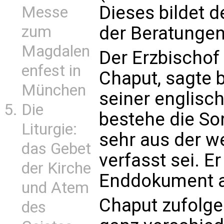
Dieses bildet d
Messe
der Beratungen
zum
Magdalen
Der Erzbischof 
enfest in
Chaput, sagte b
München
seiner englisc
Die
bestehe die So
Liturgie:
sehr aus der w
das Gebet
verfasst sei. E
der Kirche
Enddokument a
und Atem
Chaput zufolge
des