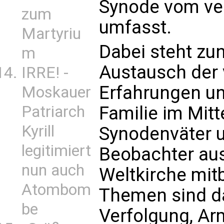
Synode vom ve
zum
umfasst.
Martyriu
Dabei steht zu
m
Austausch der 
IRRE! -
Erfahrungen u
Moskauer
Familie im Mitt
Patriarch
Kyrill
Synodenväter u
legitimiert
Beobachter aus 
nun auch
Weltkirche mit
Atombom
Themen sind da
be
Verfolgung, Ar