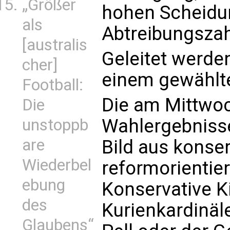
„Größer
hohen Scheidu
als
Abtreibungsza
[australis
Geleitet werde
cher]
einem gewählt
Football:
Die am Mittwoc
Die
Wahlergebniss
unstoppb
are
Bild aus konse
Wiederbel
reformorientie
ebung
Konservative K
des
Kurienkardinäl
Glaubens“