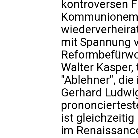
kontroversen F
Kommunionemp
wiederverheir
mit Spannung v
Reformbefürwor
Walter Kasper, 
"Ablehner", die
Gerhard Ludwig
prononciertest
ist gleichzeiti
im Renaissanc