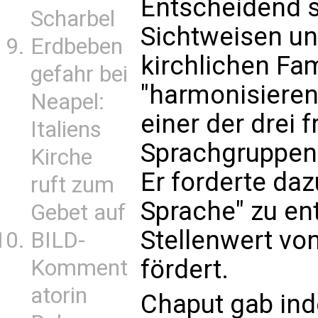
Entscheidend s
Scharbel
Sichtweisen un
Erdbeben
kirchlichen Fam
gefahr bei
"harmonisieren"
Neapel:
einer der drei 
Italiens
Sprachgruppen 
Kirche
Er forderte daz
ruft zum
Sprache" zu en
Gebet auf
Stellenwert vo
BILD-
fördert.
Komment
atorin
Chaput gab ind