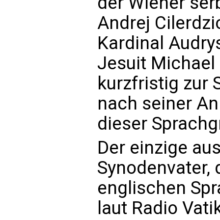
der Wiener ser
Andrej Cilerdzi
Kardinal Audry
Jesuit Michael 
kurzfristig zur
nach seiner Ank
dieser Sprachg
Der einzige a
Synodenvater, d
englischen Spra
laut Radio Vati