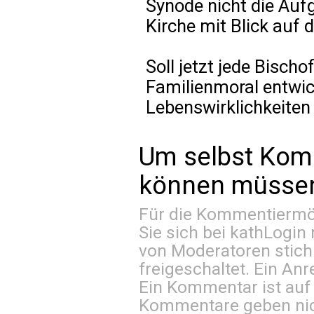
Synode nicht die Aufg
Kirche mit Blick auf 
Soll jetzt jede Bisch
Familienmoral entwick
Lebenswirklichkeiten
Um selbst Kom
können müssen 
Für die Kommentiermög
Sie sich bei
kathLogin 
von Moderatoren stich
freigeschaltet. Ein Anr
Ein Kommentar ist auf
Kommentare geben nic