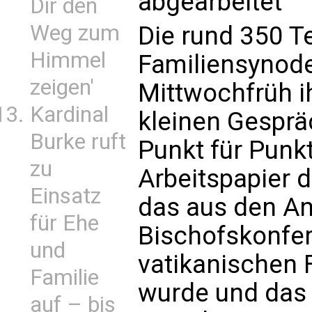
abgearbeitet
Dir den
Weg zum
Die rund 350 T
Himmel
Familiensynode
zeigen'
Mittwochfrüh i
Kardinal
kleinen Gesprä
Burke ruft
Punkt für Punk
zu
Arbeitspapier 
Einsatz
das aus den An
für Ehe
Bischofskonfer
und
vatikanischen 
Familie
wurde und das 
auf – bis