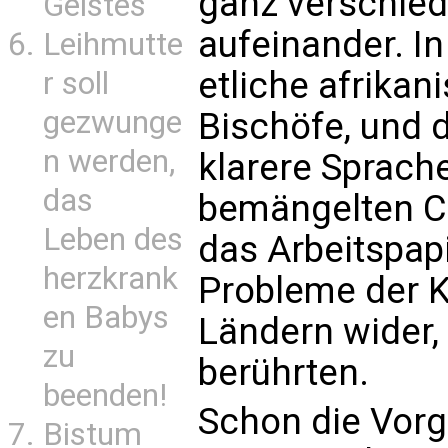
ganz verschied
Geistes
aufeinander. In
Leihmutte
etliche afrikan
r soll
gezwunge
Bischöfe, und d
n werden,
klarere Sprache
das
bemängelten Ch
Leben des
das Arbeitspapi
herzkrank
Probleme der K
en Babys
Ländern wider, 
zu
berührten.
beenden!
Schon die Vor
Bistum