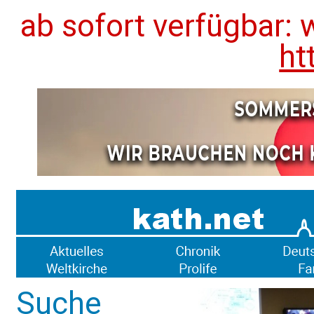
ab sofort verfügbar: 
ht
Suche