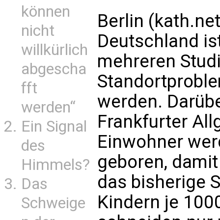
können
Berlin (kath.ne
nicht
Deutschland ist
willkürlich
mehreren Stud
abgescha
Standortproble
fft
werden. Darübe
werden“
Frankfurter Al
Ein Signal
Einwohner werd
des
geboren, damit
Himmels?
das bisherige S
Das
Kindern je 100
Schweige