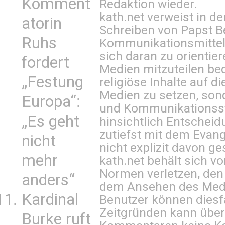
Komment
Redaktion wieder.
kath.net verweist in
atorin
Schreiben von Papst B
Ruhs
Kommunikationsmittel 
sich daran zu orientie
fordert
Medien mitzuteilen be
„Festung
religiöse Inhalte auf 
Medien zu setzen, sond
Europa“:
und Kommunikationsst
„Es geht
hinsichtlich Entscheid
zutiefst mit dem Eva
nicht
nicht explizit davon ge
mehr
kath.net behält sich v
Normen verletzen, den
anders“
dem Ansehen des Mediu
Kardinal
Benutzer können diesfa
Zeitgründen kann über
Burke ruft