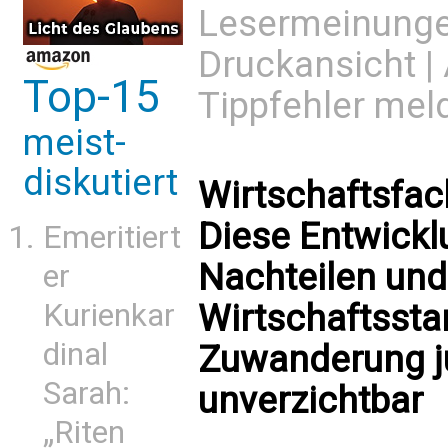
Lesermeinung
Druckansicht
|
Top-15
Tippfehler mel
meist-
diskutiert
Wirtschaftsfac
Diese Entwickl
Emeritiert
Nachteilen un
er
Wirtschaftssta
Kurienkar
dinal
Zuwanderung j
Sarah:
unverzichtbar
„Riten