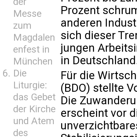
der
Prozent schrum
Messe
anderen Indust
zum
sich dieser Tr
Magdalen
jungen Arbeits
enfest in
in Deutschland.
München
Die
Für die Wirtsc
Liturgie:
(BDO) stellte V
das Gebet
Die Zuwanderu
der Kirche
erscheint vor 
und Atem
unverzichtbare
des