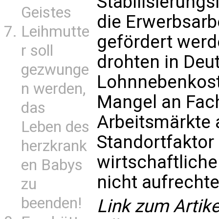
Stabilisierung
Geistes
die Erwerbsarbe
Leihmutte
gefördert werd
r soll
drohten in Deu
gezwunge
Lohnnebenkost
n werden,
Mangel an Fach
das
Arbeitsmärkte 
Leben des
Standortfaktor
herzkrank
wirtschaftlich
en Babys
nicht aufrechte
zu
beenden!
Link zum Artikel