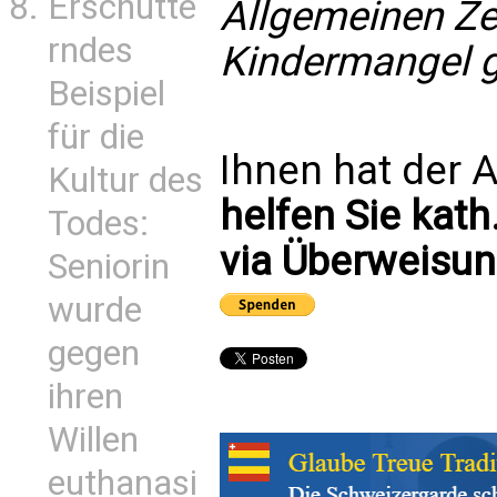
Erschütte
Allgemeinen Ze
rndes
Kindermangel g
Beispiel
für die
Ihnen hat der A
Kultur des
helfen Sie kath
Todes:
via Überweisun
Seniorin
wurde
gegen
ihren
Willen
euthanasi