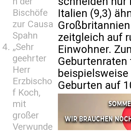
schneiden nur 
n der
Italien (9,3) äh
Bischöfe
zur Causa
Großbritannie
Spahn
zeitgleich auf 
„Sehr
Einwohner. Zum
geehrter
Geburtenraten f
Herr
beispielsweise
Erzbischo
Geburten auf 1
f Koch,
mit
großer
Verwunde