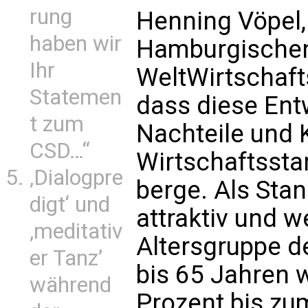
rung
Henning Vöpel,
haben wir
Hamburgische
Ihr
WeltWirtschaftsI
Statemen
dass diese Ent
t zum
Nachteile und
CSD…“
Wirtschaftssta
‚Dialogpre
berge. Als Sta
digt‘ und
attraktiv und w
‚meditativ
Altersgruppe d
er Tanz’
bis 65 Jahren 
während
Prozent bis zu