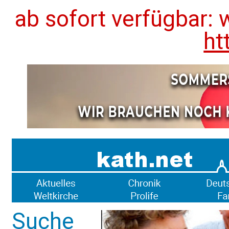
ab sofort verfügbar: 
ht
Suche