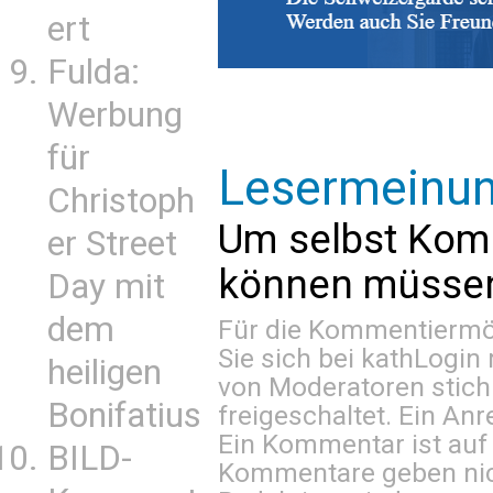
ert
Fulda:
Werbung
für
Lesermeinu
Christoph
Um selbst Kom
er Street
können müssen 
Day mit
dem
Für die Kommentiermög
Sie sich bei
kathLogin 
heiligen
von Moderatoren stich
Bonifatius
freigeschaltet. Ein Anr
Ein Kommentar ist auf
BILD-
Kommentare geben nic