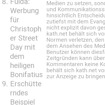
Fulda:
Medien zu setzen, sond
und Kommunikationsst
Werbung
hinsichtlich Entscheid
für
zutiefst mit dem Eva
nicht explizit davon ge
Christoph
kath.net behält sich v
er Street
Normen verletzen, den
dem Ansehen des Mediu
Day mit
Benutzer können diesfa
dem
Zeitgründen kann über
Kommentaren keine Ko
heiligen
behält sich kath.net vo
Bonifatius
zur Anzeige zu bringen
Erschütte
rndes
Beispiel