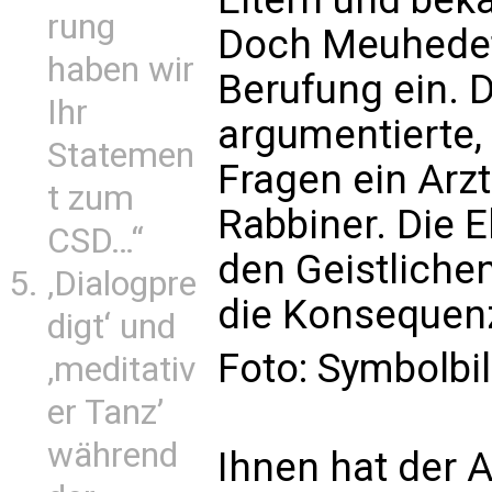
rung
Doch Meuhedet 
haben wir
Berufung ein. 
Ihr
argumentierte,
Statemen
Fragen ein Arzt
t zum
Rabbiner. Die E
CSD…“
den Geistliche
‚Dialogpre
die Konsequen
digt‘ und
Foto: Symbolbi
‚meditativ
er Tanz’
während
Ihnen hat der A