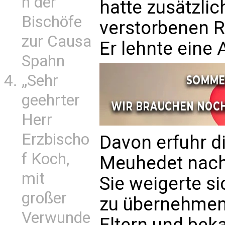
n der
hatte zusätzli
Bischöfe
verstorbenen R
zur Causa
Er lehnte eine 
Spahn
„Sehr
geehrter
Herr
Erzbischo
Davon erfuhr d
f Koch,
Meuhedet nach 
mit
Sie weigerte s
großer
zu übernehmen
Verwunde
Eltern und bek