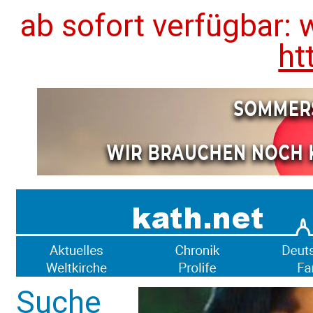
ab sofort verfügbar: 
ht
Suche