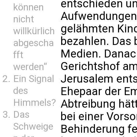
entschieden un
können
Aufwendungen f
nicht
gelähmten Kind
willkürlich
bezahlen. Das b
abgescha
Medien. Danac
fft
Gerichtshof am
werden“
Jerusalem ents
Ein Signal
Ehepaar der Em
des
Himmels?
Abtreibung hät
Das
bei einer Vors
Schweige
Behinderung fe