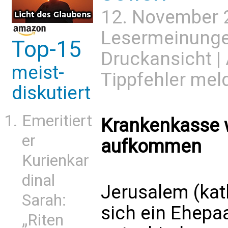
12. November 
Lesermeinung
Top-15
Druckansicht
|
meist-
Tippfehler mel
diskutiert
Emeritiert
Krankenkasse wi
er
aufkommen
Kurienkar
dinal
Jerusalem (kat
Sarah:
sich ein Ehepa
„Riten