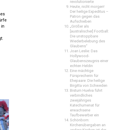
revolutionierte
Heute, nicht morgen!
Der heilige Expeditus –
nes
Patron gegen das
ürfe
Aufschieben
 in
„Größer als
[australischer] Football:
Die unstoppbare
t.
Wiederbelebung des
Glaubens“
Joan Leslie: Das
Hollywood-
Glaubenszeugnis einer
echten Heldin
Eine mächtige
Fürsprecherin für
Ehepaare: Die heilige
Birgitta von Schweden
Bistum Huelva führt
verbindliches
zweijähriges
Katechumenat für
erwachsene
Taufbewerber ein
Schönborn:
Kirchenübergaben an
andere Kirchen ist der