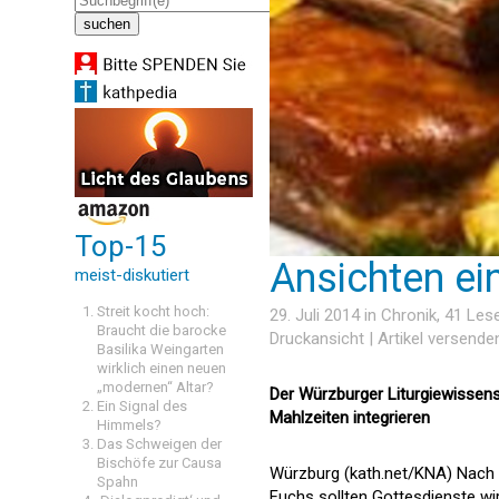
Top-15
Ansichten ei
meist-diskutiert
Streit kocht hoch:
29. Juli 2014 in
Chronik
, 41 Le
Braucht die barocke
Druckansicht
|
Artikel versende
Basilika Weingarten
wirklich einen neuen
„modernen“ Altar?
Der Würzburger Liturgiewissens
Ein Signal des
Mahlzeiten integrieren
Himmels?
Das Schweigen der
Bischöfe zur Causa
Würzburg (kath.net/KNA) Nach 
Spahn
Fuchs sollten Gottesdienste wi