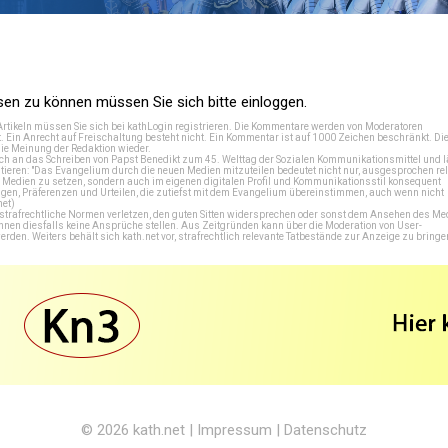
n zu können müssen Sie sich bitte einloggen.
Artikeln müssen Sie sich bei
kathLogin registrieren
. Die Kommentare werden von Moderatoren
t. Ein Anrecht auf Freischaltung besteht nicht. Ein Kommentar ist auf 1000 Zeichen beschränkt. Di
e Meinung der Redaktion wieder.
 an das Schreiben von Papst Benedikt zum 45. Welttag der Sozialen Kommunikationsmittel und lä
tieren: "Das Evangelium durch die neuen Medien mitzuteilen bedeutet nicht nur, ausgesprochen rel
en Medien zu setzen, sondern auch im eigenen digitalen Profil und Kommunikationsstil konsequent
en, Präferenzen und Urteilen, die zutiefst mit dem Evangelium übereinstimmen, auch wenn nicht
net
)
e strafrechtliche Normen verletzen, den guten Sitten widersprechen oder sonst dem Ansehen des M
önnen diesfalls keine Ansprüche stellen. Aus Zeitgründen kann über die Moderation von User-
en. Weiters behält sich kath.net vor, strafrechtlich relevante Tatbestände zur Anzeige zu bringe
© 2026
kath.net
|
Impressum
|
Datenschutz