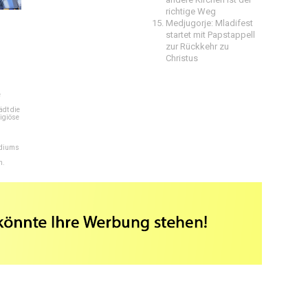
richtige Weg
Medjugorje: Mladifest
startet mit Papstappell
zur Rückkehr zu
Christus
e
dt die
igiöse
ediums
n.