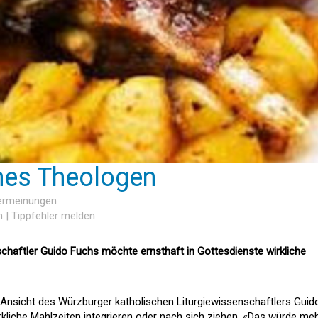
nes Theologen
sermeinungen
n
|
Tippfehler melden
chaftler Guido Fuchs möchte ernsthaft in Gottesdienste wirkliche
Ansicht des Würzburger katholischen Liturgiewissenschaftlers Guid
rkliche Mahlzeiten integrieren oder nach sich ziehen. «Das würde me