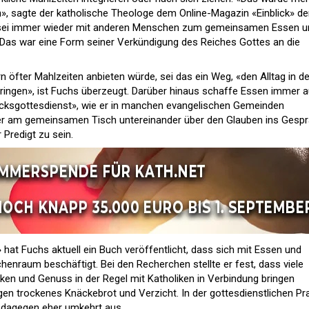
, sagte der katholische Theologe dem Online-Magazin «Einblick» de
s sei immer wieder mit anderen Menschen zum gemeinsamen Essen u
as war eine Form seiner Verkündigung des Reiches Gottes an die
 öfter Mahlzeiten anbieten würde, sei das ein Weg, «den Alltag in d
 bringen», ist Fuchs überzeugt. Darüber hinaus schaffe Essen immer 
ksgottesdienst», wie er in manchen evangelischen Gemeinden
mer am gemeinsamen Tisch untereinander über den Glauben ins Gespr
Predigt zu sein.
 hat Fuchs aktuell ein Buch veröffentlicht, dass sich mit Essen und
chenraum beschäftigt. Bei den Recherchen stellte er fest, dass viele
nken und Genuss in der Regel mit Katholiken in Verbindung bringen
en trockenes Knäckebrot und Verzicht. In der gottesdienstlichen Pr
 dagegen eher umkehrt aus.