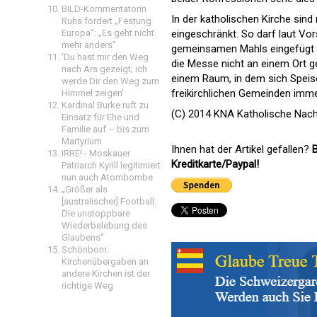
BILD-Kommentatorin
In der katholischen Kirche sin
Ruhs fordert „Festung
eingeschränkt. So darf laut Vor
Europa“: „Es geht nicht
mehr anders“
gemeinsamen Mahls eingefügt o
'Du hast mir den Weg
die Messe nicht an einem Ort 
nach Ars gezeigt; ich
einem Raum, in dem sich Speise
werde Dir den Weg zum
freikirchlichen Gemeinden imme
Himmel zeigen'
Kardinal Burke ruft zu
(C) 2014 KNA Katholische Nach
Einsatz für Ehe und
Familie auf – bis zum
Martyrium
Ihnen hat der Artikel gefallen?
B
IRRE! - Moskauer
Kreditkarte/Paypal!
Patriarch Kyrill legitimiert
nun auch Atombombe
„Größer als
[australischer] Football:
Die unstoppbare
Wiederbelebung des
Glaubens“
Schönborn:
Kirchenübergaben an
andere Kirchen ist der
richtige Weg