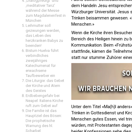
‚Dialogpredigt‘ und
dem Handeln Jesu entsprechen»
‚meditativer Tanz’
während der Messe
Würzburger Universität. Jesu
zum Magdalenenfest in
Trinken beisammen gewesen. «D
München
Menschen.»
Leihmutter soll
gezwungen werden,
Wenn die Kirche ihren Besuchern
das Leben des
Bereich des Heiligen hinein zu
herzkranken Babys zu
Kommunikation. Beim «Frühstüc
beenden!
Bistum Huelva führt
stattfinde, kämen die Teilneh
verbindliches
statt nur stumme Zuhörer einer 
zweijähriges
Katechumenat für
erwachsene
Taufbewerber ein
Die Liturgie: das Gebet
der Kirche und Atem
des Geistes
Erdbebengefahr bei
Neapel: Italiens Kirche
ruft zum Gebet auf
Unter dem Titel «Ma(h)l anders»
Die Familie ist das
Trinken in Gottesdienst und Kir
Hauptziel des Bösen:
Menschen gutes Essen, viel tri
Die prophetische
würden, mit Protestanten dageg
Warnung des hl.
Scharbel
beider Konfessionen sehe dies