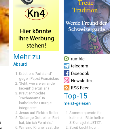
Mehr zu
Absurd
Kräutlers-'Aufstand'
gegen Papst Franziskus
'Seht, wie sie einander
lieben!' (Tertullian)
Kräutler möchte
Top-15
'Pachamama' in
katholische Liturgie
meist-gelesen
integrieren!
Jesus auf Elektro-Roller
Sommerspende für
'Solange Gott einen Bart
kath.net - Bitte helfen
o
hat, bin ich Feminist'
SIE uns jetzt JETZT!
Wir sind Kirche lässt die
Streit kocht hoch:
hr