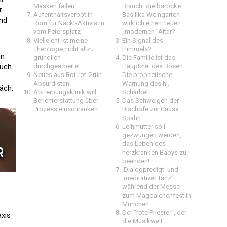
Masken fallen
Braucht die barocke
r
Aufenthaltsverbot in
Basilika Weingarten
nd
Rom für Nackt-Aktivistin
wirklich einen neuen
vom Petersplatz
„modernen“ Altar?
Vielleicht ist meine
Ein Signal des
Theologie nicht allzu
Himmels?
en
gründlich
Die Familie ist das
auch
durchgearbeitet
Hauptziel des Bösen:
Neues aus Rot-rot-Grün-
Die prophetische
Absurdistan!
Warnung des hl.
äch,
Abtreibungsklinik will
Scharbel
Berichterstattung über
Das Schweigen der
Prozess einschränken
Bischöfe zur Causa
Spahn
Leihmutter soll
gezwungen werden,
das Leben des
herzkranken Babys zu
beenden!
‚Dialogpredigt‘ und
‚meditativer Tanz’
während der Messe
zum Magdalenenfest in
München
Der "rote Priester", der
axis
die Musikwelt