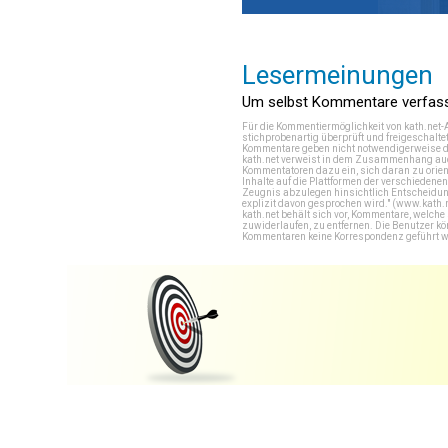
Lesermeinungen
Um selbst Kommentare verfasse
Für die Kommentiermöglichkeit von kath.net-
stichprobenartig überprüft und freigeschalte
Kommentare geben nicht notwendigerweise di
kath.net verweist in dem Zusammenhang auch
Kommentatoren dazu ein, sich daran zu orien
Inhalte auf die Plattformen der verschieden
Zeugnis abzulegen hinsichtlich Entscheidung
explizit davon gesprochen wird." (
www.kath.
kath.net behält sich vor, Kommentare, welch
zuwiderlaufen, zu entfernen. Die Benutzer k
Kommentaren keine Korrespondenz geführt werd