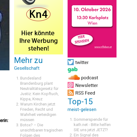
Mehr zu
Gesellschaft
Bundesland
Brandenburg plant
Neutralitätsgesetz für
Justiz: Kein Kopftuch,
Kippa, Kreuz
Top-15
Warum Kirchen jetzt
meist-gelesen
Frieden, Recht und
Wahrheit verteidigen
Sommerspende für
müssen
rin:
kath.net - Bitte helfen
Botox? – Die
SIE uns jetzt JETZT!
unsichtbaren tragischen
Ein Signal des
Folgen des