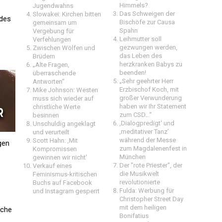
Himmels?
Jugendwahns
Das Schweigen der
Slowakei: Kirchen bitten
 des
Bischöfe zur Causa
gemeinsam um
Spahn
Vergebung für
Leihmutter soll
Verfehlungen
gezwungen werden,
Zwischen Wölfen und
das Leben des
Brüdern
herzkranken Babys zu
„Alte Fragen,
beenden!
überraschende
„Sehr geehrter Herr
Antworten“
Erzbischof Koch, mit
Mike Johnson: Westen
großer Verwunderung
muss sich wieder auf
haben wir Ihr Statement
christliche Werte
zum CSD…“
besinnen
‚Dialogpredigt‘ und
Unschuldig angeklagt
‚meditativer Tanz’
und verurteilt
während der Messe
Scott Hahn: ‚Mit
gen
zum Magdalenenfest in
Kompromissen
München
gewinnen wir nicht’
e
Der "rote Priester", der
Verkauf eines
die Musikwelt
Feminismus-kritischen
revolutionierte
Buchs auf Facebook
Fulda: Werbung für
und Instagram gesperrt
Christopher Street Day
mit dem heiligen
sche
Bonifatius