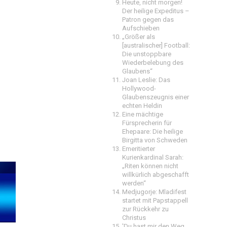
Heute, nicht morgen!
Der heilige Expeditus –
Patron gegen das
Aufschieben
„Größer als
[australischer] Football:
Die unstoppbare
Wiederbelebung des
Glaubens“
Joan Leslie: Das
Hollywood-
Glaubenszeugnis einer
echten Heldin
Eine mächtige
Fürsprecherin für
Ehepaare: Die heilige
Birgitta von Schweden
Emeritierter
Kurienkardinal Sarah:
„Riten können nicht
willkürlich abgeschafft
werden“
Medjugorje: Mladifest
startet mit Papstappell
zur Rückkehr zu
Christus
'Du hast mir den Weg