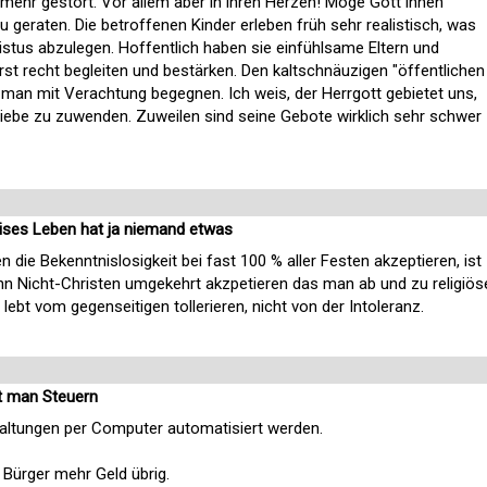
ehr gestört. Vor allem aber in ihren Herzen! Möge Gott ihnen
u geraten. Die betroffenen Kinder erleben früh sehr realistisch, was
istus abzulegen. Hoffentlich haben sie einfühlsame Eltern und
erst recht begleiten und bestärken. Den kaltschnäuzigen "öffentlichen
 man mit Verachtung begegnen. Ich weis, der Herrgott gebietet uns,
Liebe zu zuwenden. Zuweilen sind seine Gebote wirklich sehr schwer
ises Leben hat ja niemand etwas
 die Bekenntnislosigkeit bei fast 100 % aller Festen akzeptieren, ist
enn Nicht-Christen umgekehrt akzpetieren das man ab und zu religiös
 lebt vom gegenseitigen tollerieren, nicht von der Intoleranz.
t man Steuern
waltungen per Computer automatisiert werden.
 Bürger mehr Geld übrig.