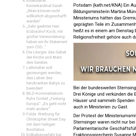
Emeritierter
Potsdam (kath.net/KNA) Ein Au
Kurienkardinal Sarah:
„Riten können nicht
Bildungsministerin Martina Mün
willkürlich abgeschafft
Ministeriums hätten das Gremium
werden“
geprägten Teile im Zusammenha
„Sehr geehrter Herr
heißt es in einem am Diensta
Erzbischof Koch, mit
Religionsfreiheit gehöre auch d
großer Verwunderung
haben wir Ihr Statement
zum CSD…“
Die Liturgie: das Gebet
der Kirche und Atem
des Geistes
Leihmutter soll
gezwungen werden,
das Leben des
herzkranken Babys zu
Bei der bundesweiten Sternsing
beenden!
BILD-Kommentatorin
Drei Könige und verkünden die 
Ruhs fordert „Festung
Häuser und sammeln Spenden für
Europa“: „Es geht nicht
auch in Ministerien zu Gast.
mehr anders“
Fulda: Werbung für
Der Protest der Ministeriumsmit
Christopher Street Day
Sternsinger waren nicht nur bei
mit dem heiligen
Parlamentarische Geschäftsführ
Bonifatius
Fraktionssprecherin Susanne Mel
Erdbebengefahr bei