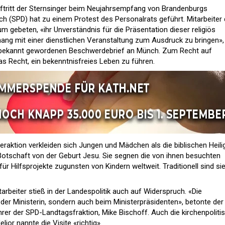
ftritt der Sternsinger beim Neujahrsempfang von Brandenburgs
ch (SPD) hat zu einem Protest des Personalrats geführt. Mitarbeiter
 gebeten, «ihr Unverständnis für die Präsentation dieser religiös
ng mit einer dienstlichen Veranstaltung zum Ausdruck zu bringen»,
g bekannt gewordenen Beschwerdebrief an Münch. Zum Recht auf
as Recht, ein bekenntnisfreies Leben zu führen.
eraktion verkleiden sich Jungen und Mädchen als die biblischen Heili
Botschaft von der Geburt Jesu. Sie segnen die von ihnen besuchten
 Hilfsprojekte zugunsten von Kindern weltweit. Traditionell sind si
arbeiter stieß in der Landespolitik auch auf Widerspruch. «Die
 der Ministerin, sondern auch beim Ministerpräsidenten», betonte der
er der SPD-Landtagsfraktion, Mike Bischoff. Auch die kirchenpoliti
ior nannte die Visite «richtig».