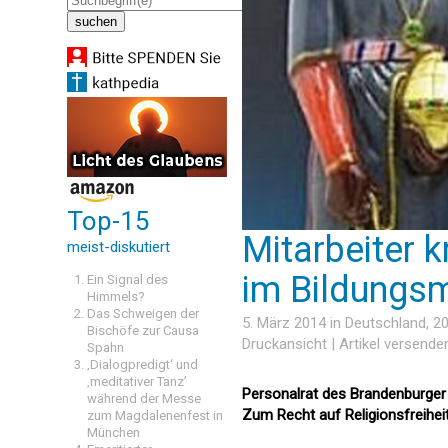
Top-15
Mitarbeiter k
meist-diskutiert
im Bildungsm
Ein Signal des
Himmels?
Das Schweigen der
5. März 2014 in
Deutschland
, 2
Bischöfe zur Causa
Druckansicht
|
Artikel versende
Spahn
‚Dialogpredigt‘ und
‚meditativer Tanz’
Personalrat des Brandenburger 
während der Messe
Zum Recht auf Religionsfreihei
zum Magdalenenfest in
München