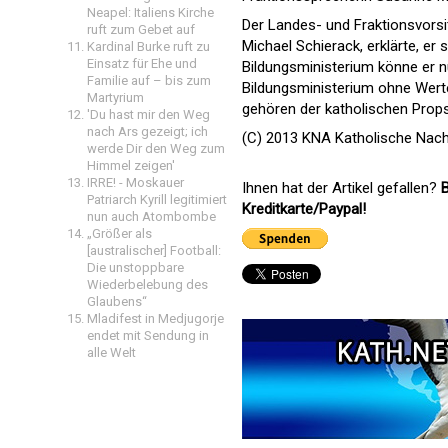
Neapel: Italiens Kirche
Der Landes- und Fraktionsvors
ruft zum Gebet auf
Michael Schierack, erklärte, er 
Kardinal Burke ruft zu
Einsatz für Ehe und
Bildungsministerium könne er n
Familie auf – bis zum
Bildungsministerium ohne Werte
Martyrium
gehören der katholischen Prop
'Du hast mir den Weg
nach Ars gezeigt; ich
(C) 2013 KNA Katholische Nach
werde Dir den Weg zum
Himmel zeigen'
IRRE! - Moskauer
Ihnen hat der Artikel gefallen?
B
Patriarch Kyrill legitimiert
Kreditkarte/Paypal!
nun auch Atombombe
„Größer als
[australischer] Football:
Die unstoppbare
Wiederbelebung des
Glaubens“
Mladifest in Medjugorje
endet mit Sendung in
alle Welt