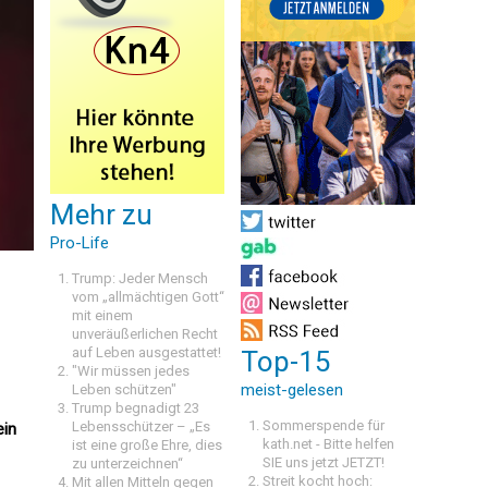
Mehr zu
Pro-Life
Trump: Jeder Mensch
vom „allmächtigen Gott“
mit einem
unveräußerlichen Recht
auf Leben ausgestattet!
Top-15
"Wir müssen jedes
meist-gelesen
Leben schützen"
Trump begnadigt 23
Sommerspende für
Lebensschützer – „Es
ein
kath.net - Bitte helfen
ist eine große Ehre, dies
SIE uns jetzt JETZT!
zu unterzeichnen“
Streit kocht hoch:
Mit allen Mitteln gegen