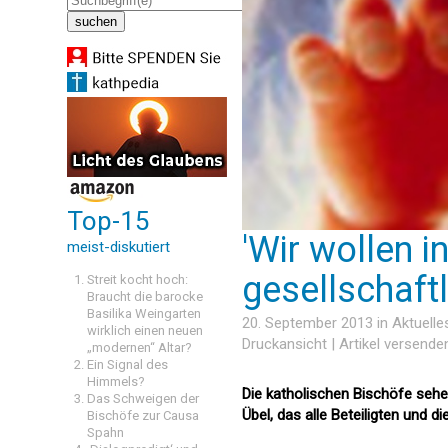
Top-15
'Wir wollen i
meist-diskutiert
gesellschaft
Streit kocht hoch:
Braucht die barocke
Basilika Weingarten
20. September 2013 in
Aktuelle
wirklich einen neuen
Druckansicht
|
Artikel versende
„modernen“ Altar?
Ein Signal des
Himmels?
Die katholischen Bischöfe sehe
Das Schweigen der
Übel, das alle Beteiligten und 
Bischöfe zur Causa
Spahn