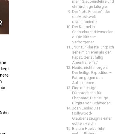
mehr Glaubenslehre und
ehrfürchtige Liturgie
Der "rote Priester", der
die Musikwelt
revolutionierte
Der Karmel in
Christchurch/Neuseelan
d: Die Blüte im
Verborgenen
„Nur zur Klarstellung: Ich
sehe mich eher als den
Papst, der zufällig
lane
Amerikaner ist“
Heute, nicht morgen!
liegt
Der heilige Expeditus –
nnere
Patron gegen das
h
Aufschieben
habe
Eine mächtige
Fürsprecherin für
Ehepaare: Die heilige
Birgitta von Schweden
Joan Leslie: Das
 Sohn
Hollywood-
Glaubenszeugnis einer
echten Heldin
Bistum Huelva führt
ser
verbindliches