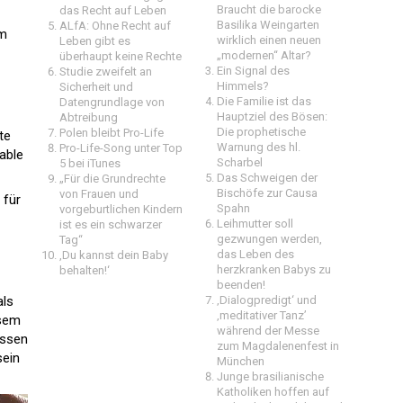
Braucht die barocke
das Recht auf Leben
Basilika Weingarten
ALfA: Ohne Recht auf
im
wirklich einen neuen
Leben gibt es
„modernen“ Altar?
überhaupt keine Rechte
Ein Signal des
Studie zweifelt an
Himmels?
Sicherheit und
Die Familie ist das
Datengrundlage von
Hauptziel des Bösen:
Abtreibung
Die prophetische
Polen bleibt Pro-Life
te
Warnung des hl.
Pro-Life-Song unter Top
table
Scharbel
5 bei iTunes
Das Schweigen der
„Für die Grundrechte
Bischöfe zur Causa
von Frauen und
 für
Spahn
vorgeburtlichen Kindern
Leihmutter soll
ist es ein schwarzer
gezwungen werden,
Tag“
das Leben des
,Du kannst dein Baby
herzkranken Babys zu
behalten!‘
beenden!
als
‚Dialogpredigt‘ und
‚meditativer Tanz’
esem
während der Messe
essen
zum Magdalenenfest in
sein
München
Junge brasilianische
Katholiken hoffen auf