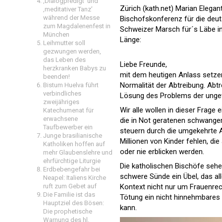
‚Dialogpredigt‘ und
Zürich (kath.net) Marian Elega
‚meditativer Tanz’
während der Messe
Bischofskonferenz für die deu
zum Magdalenenfest in
Schweizer Marsch für´s Läbe i
München
Länge:
Leihmutter soll
gezwungen werden,
das Leben des
Liebe Freunde,
herzkranken Babys zu
mit dem heutigen Anlass setzen 
beenden!
Normalität der Abtreibung. Abtr
Bistum Huelva führt
verbindliches
Lösung des Problems der unge
zweijähriges
Wir alle wollen in dieser Frage
Katechumenat für
erwachsene
die in Not geratenen schwanger
Taufbewerber ein
steuern durch die umgekehrte A
Junge brasilianische
Millionen von Kinder fehlen, die
Katholiken hoffen auf
oder nie erblicken werden.
mehr Glaubenslehre und
ehrfürchtige Liturgie
Die katholischen Bischöfe sehe
Erdbebengefahr bei
schwere Sünde ein Übel, das all
Neapel: Italiens Kirche
Kontext nicht nur um Frauenre
ruft zum Gebet auf
Die Familie ist das
Tötung ein nicht hinnehmbares 
Hauptziel des Bösen:
kann.
Die prophetische
Warnung des hl.