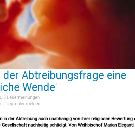
n der Abtreibungsfrage eine
liche Wende'
s
, 3 Lesermeinungen
n
|
Tippfehler melden
n in der Abtreibung auch unabhängig von ihrer religiösen Bewertung 
die Gesellschaft nachhaltig schädigt. Von Weihbischof Marian Eleganti