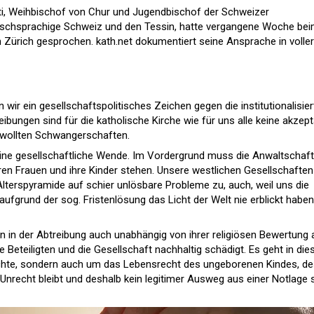
nti, Weihbischof von Chur und Jugendbischof der Schweizer
tschsprachige Schweiz und den Tessin, hatte vergangene Woche be
n Zürich gesprochen. kath.net dokumentiert seine Ansprache in voller
wir ein gesellschaftspolitisches Zeichen gegen die institutionalisier
eibungen sind für die katholische Kirche wie für uns alle keine akzep
wollten Schwangerschaften.
 eine gesellschaftliche Wende. Im Vordergrund muss die Anwaltschaft
en Frauen und ihre Kinder stehen. Unsere westlichen Gesellschaften
lterspyramide auf schier unlösbare Probleme zu, auch, weil uns die
 aufgrund der sog. Fristenlösung das Licht der Welt nie erblickt haben
n in der Abtreibung auch unabhängig von ihrer religiösen Bewertung 
e Beteiligten und die Gesellschaft nachhaltig schädigt. Es geht in di
chte, sondern auch um das Lebensrecht des ungeborenen Kindes, d
Unrecht bleibt und deshalb kein legitimer Ausweg aus einer Notlage 