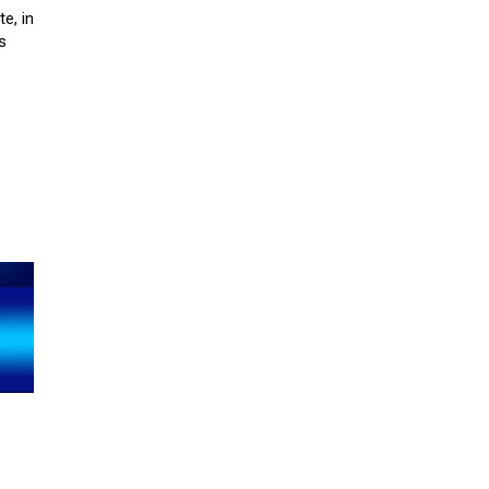
e, in
s