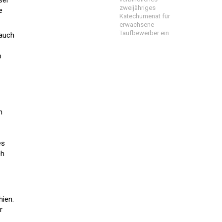
zweijähriges
e
Katechumenat für
erwachsene
Taufbewerber ein
 auch
b
n
es
ch
hien.
r