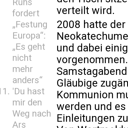
Ruhs
verteilt wird.
fordert
2008 hatte der 
„Festung
Neokatechumen
Europa“:
„Es geht
und dabei eini
nicht
vorgenommen.
mehr
Samstagabend 
anders“
Gläubige zugäng
'Du hast
Kommunion mu
mir den
werden und es 
Weg nach
Einleitungen z
Ars