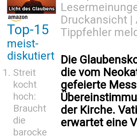
Lesermeinung
Druckansicht
|
Top-15
Tippfehler mel
meist-
diskutiert
Die Glaubensko
die vom Neok
Streit
gefeierte Messe
kocht
Übereinstimmu
hoch:
Braucht
der Kirche. Vat
die
erwartet eine V
barocke