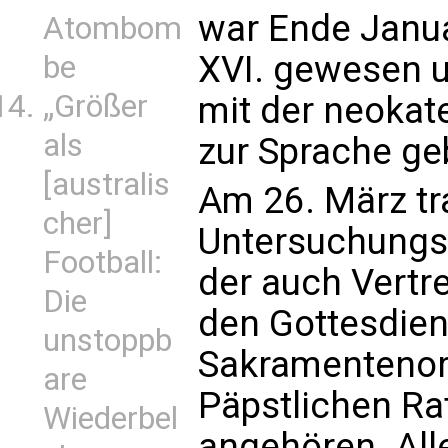
war Ende Janua
Atombom
XVI. gewesen u
be
„Größer
mit der neoka
als
zur Sprache ge
[australis
Am 26. März tra
cher]
Untersuchung
Football:
der auch Vertre
Die
den Gottesdien
unstoppb
Sakramentenor
are
Päpstlichen Rat
Wiederbel
angehören. Alle