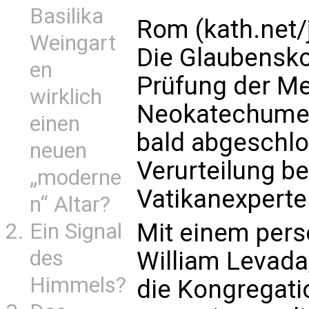
Basilika
Rom (kath.net/
Weingart
Die Glaubensko
en
Prüfung der Me
wirklich
Neokatechumen
einen
bald abgeschlo
neuen
Verurteilung be
„moderne
Vatikanexperte
n“ Altar?
Mit einem pers
Ein Signal
des
William Levada,
Himmels?
die Kongregati