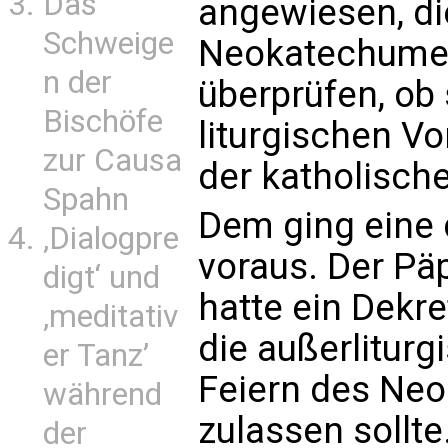
Das
angewiesen, d
Schweige
Neokatechumen
n der
überprüfen, ob 
Bischöfe
liturgischen Vo
zur Causa
der katholische
Spahn
Dem ging eine
‚Dialogpre
voraus. Der Päp
digt‘ und
hatte ein Dekre
‚meditativ
die außerliturg
er Tanz’
Feiern des Ne
während
zulassen sollt
der