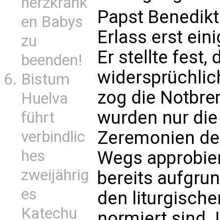
herzkrank
Papst Benedikt
en Babys
Erlass erst ein
zu
Er stellte fest,
beenden!
widersprüchlic
Bistum
zog die Notbre
Huelva
wurden nur die
führt
Zeremonien d
verbindlic
hes
Wegs approbiert,
zweijährig
bereits aufgrun
es
den liturgisch
Katechu
normiert sind.