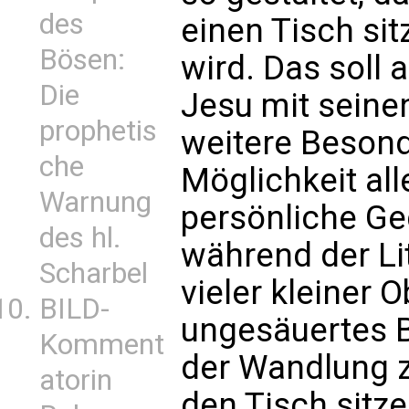
des
einen Tisch sit
Bösen:
wird. Das soll
Die
Jesu mit seine
prophetis
weitere Besond
che
Möglichkeit al
Warnung
persönliche G
des hl.
während der Lit
Scharbel
vieler kleiner 
BILD-
ungesäuertes B
Komment
der Wandlung 
atorin
den Tisch sit