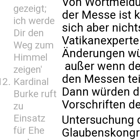
Von Wortmeldu
gezeigt;
der Messe ist 
ich werde
sich aber nicht
Dir den
Vatikanexperte
Weg zum
Änderungen wü
Himmel
 außer wenn d
zeigen'
den Messen teil
Kardinal
Dann würden di
Burke ruft
Vorschriften d
zu
Einsatz
Untersuchung 
für Ehe
Glaubenskongr