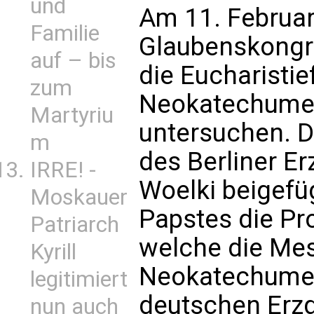
und
Am 11. Februar 
Familie
Glaubenskongr
auf – bis
die Eucharistie
zum
Neokatechume
Martyriu
untersuchen. D
m
des Berliner E
IRRE! -
Woelki beigefü
Moskauer
Papstes die Pro
Patriarch
welche die Me
Kyrill
Neokatechume
legitimiert
deutschen Erzd
nun auch