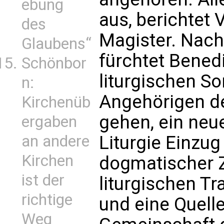
ebung
aus, berichtet
des
Magister. Nach
Glaubens“
fürchtet Benedi
Schönbor
liturgischen S
n:
Angehörigen d
Kirchenüb
gehen, ein neue
ergaben
Liturgie Einzug 
an andere
Kirchen
dogmatischer Z
ist der
liturgischen Tr
richtige
und eine Quell
Weg