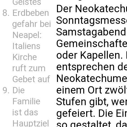
Geistes
Der Neokatechu
Erdbeben
Sonntagsmesse
gefahr bei
Samstagabend 
Neapel:
Gemeinschaften
Italiens
oder Kapellen.
Kirche
entsprechen de
ruft zum
Neokatechumen
Gebet auf
einem Ort zwöl
Die
Stufen gibt, w
Familie
gefeiert. Die E
ist das
Hauptziel
so gestaltet, 