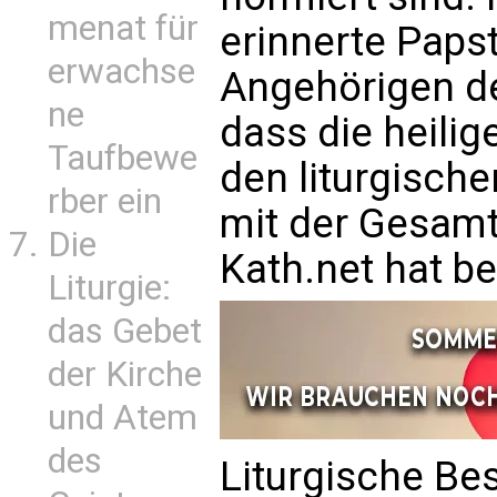
menat für
erinnerte Papst
erwachse
Angehörigen d
ne
dass die heili
Taufbewe
den liturgisch
rber ein
mit der Gesamtk
Die
Kath.net hat
be
Liturgie:
das Gebet
der Kirche
und Atem
des
Liturgische Be