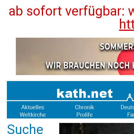
ab sofort verfügbar: 
ht
Suche