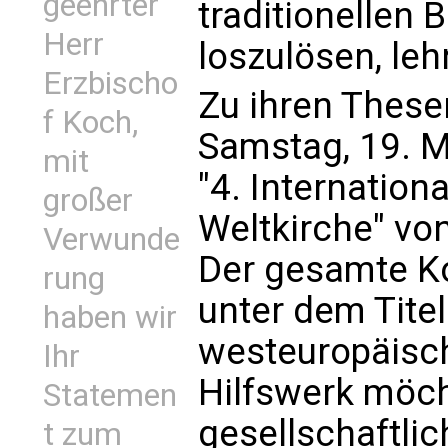
geehrter
traditionellen B
Herr
loszulösen, leh
Erzbischo
Zu ihren These
f Koch,
Samstag, 19. M
mit
"4. Internation
großer
Weltkirche" von
Verwunde
Der gesamte K
rung
unter dem Titel
haben wir
westeuropäisch
Ihr
Hilfswerk möc
Statemen
gesellschaftli
t zum