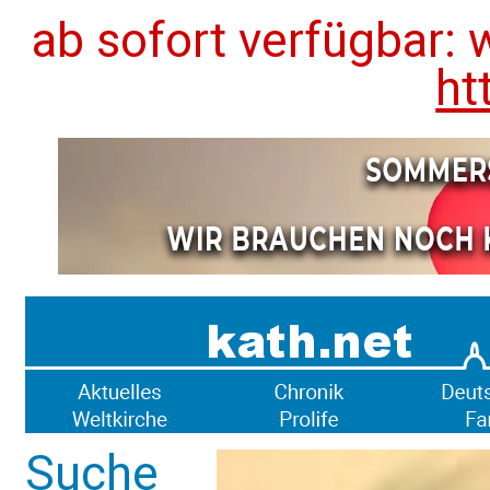
ab sofort verfügbar: 
ht
Suche