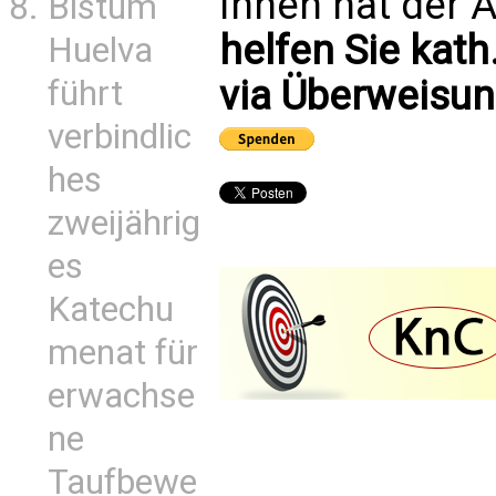
Ihnen hat der A
Bistum
helfen Sie kath
Huelva
via Überweisun
führt
verbindlic
hes
zweijährig
es
Katechu
menat für
erwachse
ne
Taufbewe