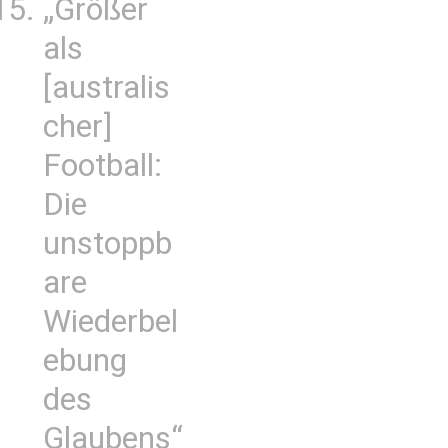
„Größer
als
[australis
cher]
Football:
Die
unstoppb
are
Wiederbel
ebung
des
Glaubens“