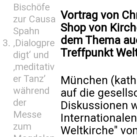
Bischöfe
Vortrag von Ch
zur Causa
Shop von Kirche
Spahn
dem Thema auc
‚Dialogpre
Treffpunkt Wel
digt‘ und
‚meditativ
er Tanz’
München (kath
während
auf die gesells
der
Diskussionen w
Messe
Internationale
zum
Weltkirche" vo