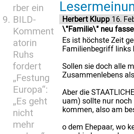
Lesermeinu
rber ein
BILD-
Herbert Klupp
16. Fe
\"Familie\" neu fasse
Komment
Es ist höchste Zeit g
atorin
Familienbegriff links 
Ruhs
fordert
Sollen sie doch alle
Zusammenlebens als F
„Festung
Europa“:
Aber die STAATLICH
„Es geht
uam) sollte nur noch
kommen, also am bes
nicht
mehr
o dem Ehepaar, wo ke