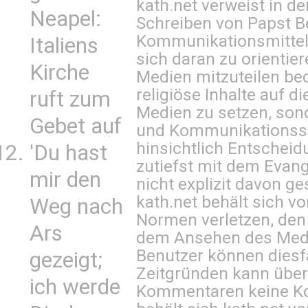
kath.net verweist in
Neapel:
Schreiben von Papst B
Kommunikationsmittel 
Italiens
sich daran zu orientie
Kirche
Medien mitzuteilen be
religiöse Inhalte auf 
ruft zum
Medien zu setzen, sond
Gebet auf
und Kommunikationsst
hinsichtlich Entscheid
'Du hast
zutiefst mit dem Eva
mir den
nicht explizit davon ge
kath.net behält sich v
Weg nach
Normen verletzen, den
Ars
dem Ansehen des Mediu
Benutzer können diesfa
gezeigt;
Zeitgründen kann über
ich werde
Kommentaren keine Ko