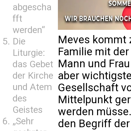
abgescha
fft
werden“
Meves kommt z
Die
Familie mit de
Liturgie:
Mann und Frau 
das Gebet
aber wichtigste
der Kirche
Gesellschaft vo
und Atem
des
Mittelpunkt ge
Geistes
werden müsse. 
„Sehr
den Begriff der