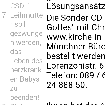
Lösungsansätz
CSD…“
Leihmutte
Die Sonder-CD 
r soll
Gottes" mit Ch
gezwunge
www.kirche-in
n werden,
Münchner Büro 
das
bestellt werden
Leben des
Lorenzonistr. 
herzkrank
Telefon: 089 / 
en Babys
24 888 50.
zu
beenden!