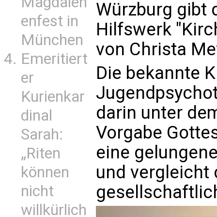
Magdalen
Würzburg gibt 
enfest in
Hilfswerk "Kirc
München
von Christa Me
Emeritiert
Die bekannte K
er
Jugendpsychoth
Kurienkar
darin unter dem
dinal
Vorgabe Gottes!
Sarah:
eine gelungene
„Riten
und vergleicht 
können
gesellschaftlic
nicht
willkürlich