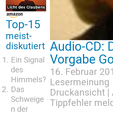
Top-15
meist-
Audio-CD: D
diskutiert
Vorgabe Go
Ein Signal
des
16. Februar 20
Himmels?
Lesermeinung
Das
Druckansicht
|
Schweige
Tippfehler mel
n der