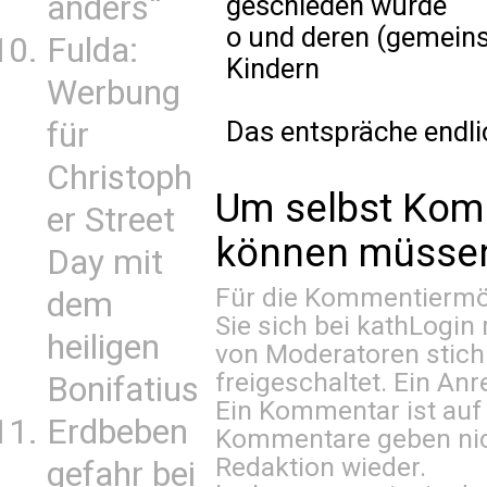
anders“
geschieden wurde
o und deren (gemei
Fulda:
Kindern
Werbung
Das entspräche endlic
für
Christoph
Um selbst Kom
er Street
können müssen 
Day mit
Für die Kommentiermög
dem
Sie sich bei
kathLogin 
heiligen
von Moderatoren stich
freigeschaltet. Ein Anr
Bonifatius
Ein Kommentar ist auf
Erdbeben
Kommentare geben nic
Redaktion wieder.
gefahr bei