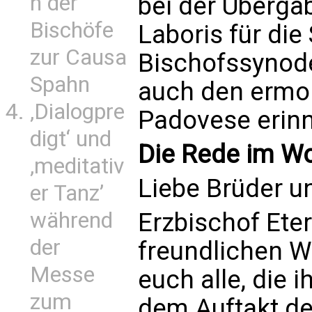
n der
bei der Überga
Bischöfe
Laboris für di
zur Causa
Bischofssynod
Spahn
auch den ermor
‚Dialogpre
Padovese erinn
digt‘ und
Die Rede im Wo
‚meditativ
Liebe Brüder u
er Tanz’
während
Erzbischof Eter
der
freundlichen 
Messe
euch alle, die
zum
dem Auftakt d