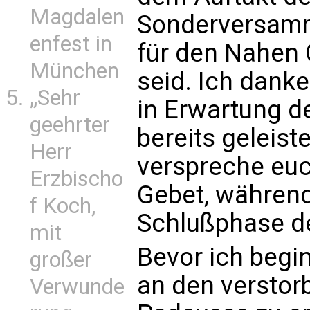
Magdalen
Sonderversamm
enfest in
für den Nahen
München
seid. Ich danke 
„Sehr
in Erwartung 
geehrter
bereits geleist
Herr
verspreche euc
Erzbischo
Gebet, während 
f Koch,
Schlußphase de
mit
Bevor ich begin
großer
an den verstor
Verwunde