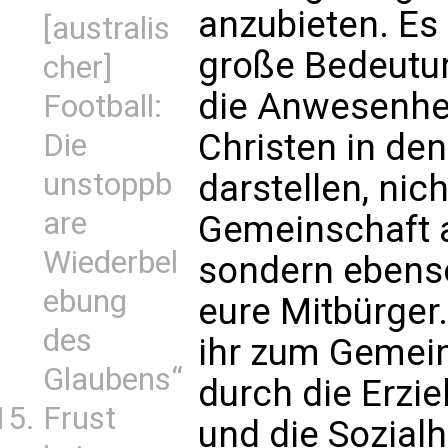
anzubieten. Es 
[australis
große Bedeutu
cher]
die Anwesenhei
Football:
Christen in den
Die
unstoppb
darstellen, nich
are
Gemeinschaft a
Wiederbel
sondern ebens
ebung
eure Mitbürger.
des
ihr zum Gemein
Glaubens“
durch die Erzi
Frust
und die Sozialh