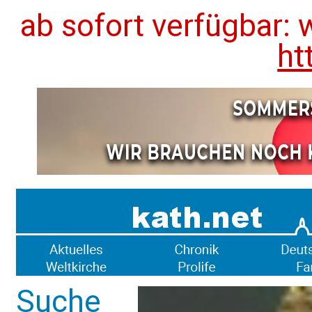
ab sofort verfügbar: 
ht
Suche