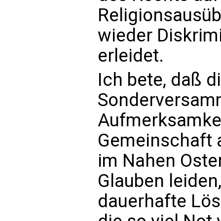
Religionsausüb
wieder Diskrim
erleidet.
Ich bete, daß d
Sonderversamml
Aufmerksamkeit
Gemeinschaft a
im Nahen Osten 
Glauben leiden
dauerhafte Lösu