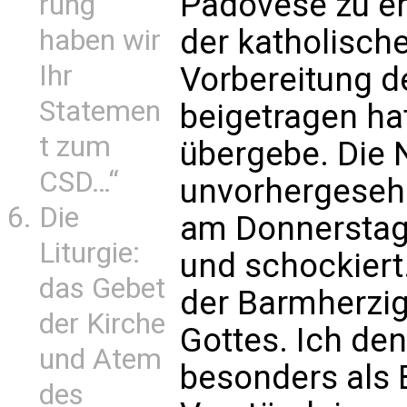
Padovese zu eri
rung
der katholische
haben wir
Ihr
Vorbereitung d
Statemen
beigetragen ha
t zum
übergebe. Die 
CSD…“
unvorhergeseh
Die
am Donnerstag 
Liturgie:
und schockiert
das Gebet
der Barmherzig
der Kirche
Gottes. Ich den
und Atem
besonders als B
des