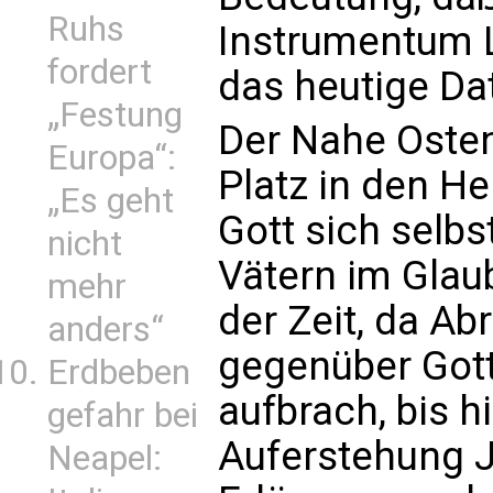
Ruhs
Instrumentum 
fordert
das heutige Da
„Festung
Der Nahe Oste
Europa“:
Platz in den Her
„Es geht
Gott sich selbs
nicht
Vätern im Glau
mehr
der Zeit, da A
anders“
gegenüber Gott
Erdbeben
aufbrach, bis h
gefahr bei
Auferstehung 
Neapel: