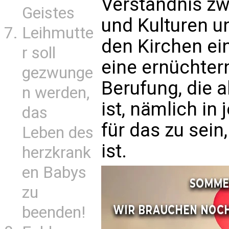
Verständnis zw
Geistes
und Kulturen u
Leihmutte
den Kirchen ein
r soll
eine ernüchter
gezwunge
Berufung, die 
n werden,
ist, nämlich in
das
für das zu sein
Leben des
ist.
herzkrank
en Babys
zu
beenden!