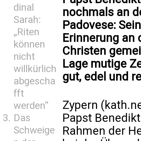
dinal
nochmals an d
Sarah:
Padovese: Sein
„Riten
Erinnerung an d
können
Christen gemei
nicht
Lage mutige Ze
willkürlich
gut, edel und re
abgescha
fft
Zypern (kath.ne
werden“
Papst Benedikt
Das
Rahmen der Hei
Schweige