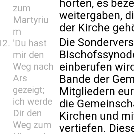
hörten, es bez
zum
weitergaben, di
Martyriu
der Kirche geh
m
Die Sonderver
'Du hast
Bischofssynode
mir den
einberufen wird
Weg nach
Ars
Bande der Gem
gezeigt;
Mitgliedern eu
ich werde
die Gemeinscha
Dir den
Kirchen und mi
Weg zum
vertiefen. Di