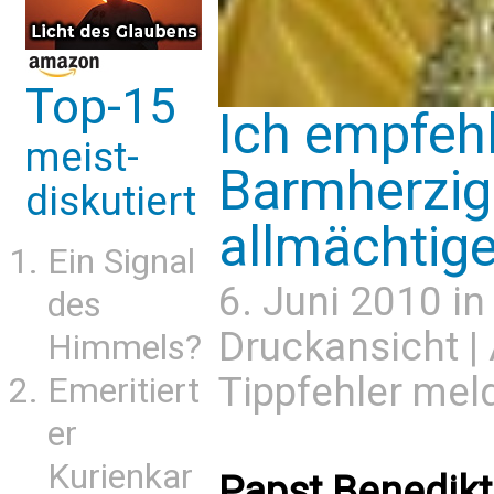
Top-15
Ich empfehl
meist-
Barmherzig
diskutiert
allmächtig
Ein Signal
6. Juni 2010 i
des
Druckansicht
|
Himmels?
Tippfehler mel
Emeritiert
er
Kurienkar
Papst Benedikt 