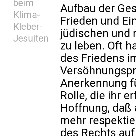
beim
Aufbau der Gese
Klima-
Frieden und Ei
Kleber-
jüdischen und
Jesuiten
zu leben. Oft h
des Friedens i
Versöhnungspro
Anerkennung f
Rolle, die ihr er
Hoffnung, daß 
mehr respektier
des Rechts auf 