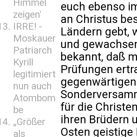
Himmel
euch ebenso i
zeigen'
an Christus bes
IRRE! -
Ländern gebt, 
Moskauer
und gewachsen 
Patriarch
bekannt, daß 
Kyrill
Prüfungen ertr
legitimiert
gegenwärtigen 
nun auch
Sonderversamml
Atombom
für die Christen
be
ihren Brüdern
„Größer
Osten geistige 
als