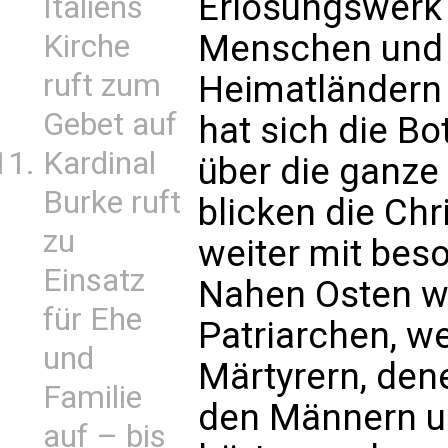
Erlösungswerk
Italiens
Menschen und V
Kirche
ruft zum
Heimatländern 
Gebet auf
hat sich die B
Kardinal
über die ganze
Burke ruft
blicken die Chr
zu
weiter mit bes
Einsatz
Nahen Osten w
für Ehe
Patriarchen, w
und
Märtyrern, dene
Familie
den Männern un
auf – bis