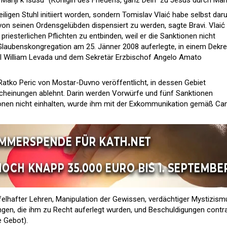
o Mariji k Isusu" (Königin des Friedens, ganz Dein  zu Jesus durch Mari
igen Stuhl initiiert worden, sondern Tomislav Vlaić habe selbst da
on seinen Ordensgelübden dispensiert zu werden, sagte Bravi. Vlaić
priesterlichen Pflichten zu entbinden, weil er die Sanktionen nicht
 Glaubenskongregation am 25. Jänner 2008 auferlegte, in einem Dekre
l William Levada und dem Sekretär Erzbischof Angelo Amato
atko Peric von Mostar-Duvno veröffentlicht, in dessen Gebiet
rscheinungen ablehnt. Darin werden Vorwürfe und fünf Sanktionen
ktionen nicht einhalten, wurde ihm mit der Exkommunikation gemäß Can
felhafter Lehren, Manipulation der Gewissen, verdächtiger Mystizism
n, die ihm zu Recht auferlegt wurden, und Beschuldigungen contr
e Gebot).