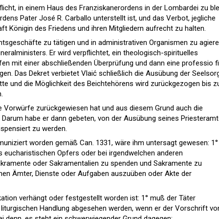
licht, in einem Haus des Franziskanerordens in der Lombardei zu ble
ens Pater José R. Carballo unterstellt ist, und das Verbot, jegliche
 Königin des Friedens und ihren Mitgliedern aufrecht zu halten.
htsgeschäfte zu tätigen und in administrativen Organismen zu agiere
eralministers. Er wird verpflichtet, ein theologisch-spirituelles
n mit einer abschließenden Überprüfung und dann eine professio fi
en. Das Dekret verbietet Vlaić schließlich die Ausübung der Seelsor
ritte und die Möglichkeit des Beichtehörens wird zurückgezogen bis 
.
 die Vorwürfe zurückgewiesen hat und aus diesem Grund auch die
t. Darum habe er dann gebeten, von der Ausübung seines Priesteram
spensiert zu werden.
muniziert worden gemäß Can. 1331, wäre ihm untersagt gewesen: 1°
des eucharistischen Opfers oder bei irgendwelchen anderen
 Sakramente oder Sakramentalien zu spenden und Sakramente zu
chen Ämter, Dienste oder Aufgaben auszuüben oder Akte der
tion verhängt oder festgestellt worden ist: 1° muß der Täter
liturgischen Handlung abgesehen werden, wenn er der Vorschrift vo
 sei denn, es steht ein schwerwiegender Grund dagegen;