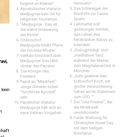
Himmels?
beginnt im Kleinen"
Das Schweigen der
Apostolischer Visitator:
Bischöfe zur Causa
Medjugorje kein Ort für
Spahn
religiösen Tourismus
Leihmutter soll
"Medjugorje - Das ist
gezwungen werden,
die wahre Erneuerung
das Leben des
der Kirche"
herzkranken Babys zu
Ortsbischof:
beenden!
Medjugorje bleibt Pfarre
‚Dialogpredigt‘ und
der Diözese Mostar
‚meditativer Tanz’
Vatikan-Entscheid über
während der Messe
Medjugorje: Das Nihil
avi,
zum Magdalenenfest in
obstat des Papstes
München
'Die Königin des
„Sehr geehrter Herr
Friedens'
Erzbischof Koch, mit
Papst an "Mladifest":
großer Verwunderung
Junge Christen sollen
 kein
haben wir Ihr Statement
"furchtlose Apostel"
zum CSD…“
sein
Der "rote Priester", der
Päpstlicher Visitator:
die Musikwelt
Medjugorje hält sich an
n
revolutionierte
neue Vatikan-Vorgaben
Fulda: Werbung für
Christopher Street Day
mit dem heiligen
chaft
Bonifatius