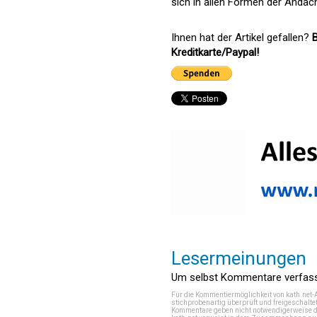
sich in allen Formen der Andac
Ihnen hat der Artikel gefallen?
B
Kreditkarte/Paypal!
Lesermeinungen
Um selbst Kommentare verfasse
Für die Kommentiermöglichkeit von kath.net-
stichprobenartig überprüft und freigeschalte
Kommentare geben nicht notwendigerweise di