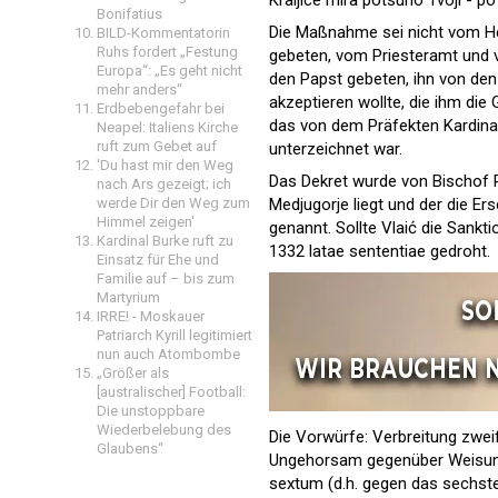
Kraljice mira potsuno Tvoji - p
Bonifatius
Die Maßnahme sei nicht vom Heil
BILD-Kommentatorin
Ruhs fordert „Festung
gebeten, vom Priesteramt und v
Europa“: „Es geht nicht
den Papst gebeten, ihn von den 
mehr anders“
akzeptieren wollte, die ihm die
Erdbebengefahr bei
das von dem Präfekten Kardina
Neapel: Italiens Kirche
ruft zum Gebet auf
unterzeichnet war.
'Du hast mir den Weg
Das Dekret wurde von Bischof R
nach Ars gezeigt; ich
werde Dir den Weg zum
Medjugorje liegt und der die E
Himmel zeigen'
genannt. Sollte Vlaić die San
Kardinal Burke ruft zu
1332 latae sententiae gedroht.
Einsatz für Ehe und
Familie auf – bis zum
Martyrium
IRRE! - Moskauer
Patriarch Kyrill legitimiert
nun auch Atombombe
„Größer als
[australischer] Football:
Die unstoppbare
Wiederbelebung des
Die Vorwürfe: Verbreitung zwei
Glaubens“
Ungehorsam gegenüber Weisunge
sextum (d.h. gegen das sechst