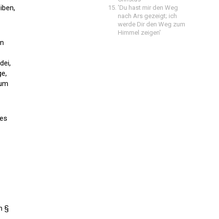
iben,
'Du hast mir den Weg
nach Ars gezeigt; ich
werde Dir den Weg zum
Himmel zeigen'
n
dei,
ge,
zum
tes
n §