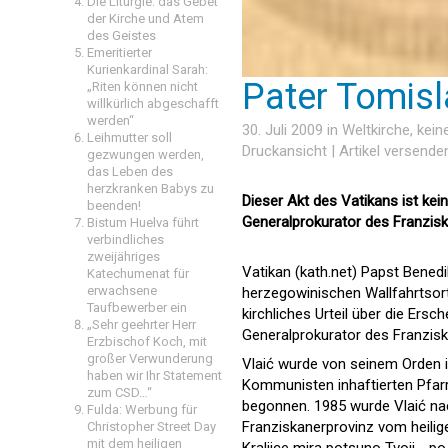
Die Liturgie: das Gebet
der Kirche und Atem
des Geistes
Emeritierter
Kurienkardinal Sarah:
Pater Tomisla
„Riten können nicht
willkürlich abgeschafft
werden“
30. Juli 2009 in
Weltkirche
, kei
Leihmutter soll
Druckansicht
|
Artikel versende
gezwungen werden,
das Leben des
herzkranken Babys zu
Dieser Akt des Vatikans ist kei
beenden!
Generalprokurator des Franzis
Bistum Huelva führt
verbindliches
zweijähriges
Vatikan (kath.net) Papst Benedik
Katechumenat für
erwachsene
herzegowinischen Wallfahrtsort 
Taufbewerber ein
kirchliches Urteil über die Ersc
„Sehr geehrter Herr
Generalprokurator des Franzis
Erzbischof Koch, mit
großer Verwunderung
Vlaić wurde von seinem Orden 
haben wir Ihr Statement
Kommunisten inhaftierten Pfar
zum CSD…“
begonnen. 1985 wurde Vlaić nach
Fulda: Werbung für
Franziskanerprovinz vom heilig
Christopher Street Day
mit dem heiligen