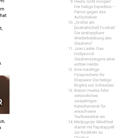
a).
Heute, nicht morgen!
Der heilige Expeditus –
rum
Patron gegen das
 hat
Aufschieben
„Größer als
[australischer] Football:
t,
Die unstoppbare
Wiederbelebung des
Glaubens“
Joan Leslie: Das
Hollywood-
Glaubenszeugnis einer
.
echten Heldin
Eine mächtige
Fürsprecherin für
Ehepaare: Die heilige
Birgitta von Schweden
Bistum Huelva führt
verbindliches
zweijähriges
Katechumenat für
erwachsene
Taufbewerber ein
us,
Medjugorje: Mladifest
startet mit Papstappell
a
zur Rückkehr zu
Christus