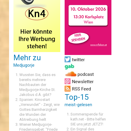
Mehr zu
Medjugorje
Wussten Sie, dass es
bereits mehrere
Nachbauten der
Medjugorje-Kirche St.
Jakobus d.Ä. gibt?
Top-15
Spanien: Kinostart
meist-gelesen
„Verwundet“ - Zeigt, wie
Gottes Barmherzigkeit
Sommerspende für
die Wunden der
kath.net - Bitte helfen
Abtreibung heilt
SIE uns jetzt JETZT!
Wiener Medjugorje-
Ein Signal des
Friedensgebet: "Friede