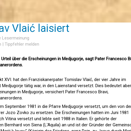
v Vlaić laisiert
ne Lesermeinung
n
|
Tippfehler melden
n Urteil über die Erscheinungen in Medjugorje, sagt Pater Francesco Br
kanerordens.
t XVI. hat den Franziskanerpater Tomislav Vlaić, der vier Jahre im
Medjugorje tätig war, in den Laienstand versetzt. Dies bedeutet aber
heinungen in Medjugorje, versichert Pater Francesco Bravi,
kanerordens.
im September 1981 in die Pfarre Medjugorje versetzt, um den von de
rer Jozo Zovko zu ersetzen. Die Erscheinungen hatten im Juni 1981
 Vitina versetzt und lebte seit 1988 in Italien. Er gehörte der
en Bernhard von Siena (L'Aquila) an und ist der Gründer der Gemeins