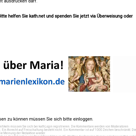
ht ausdrücken darf."
itte helfen Sie kath.net und spenden Sie jetzt via Überweisung oder
n zu können müssen Sie sich bitte einloggen.
Artikeln müssen Sie sich bei
kathLogin registrieren
. Die Kommentare werden von Moderatoren
t. Ein Anrecht auf Freischaltung besteht nicht. Ein Kommentar ist auf 1000 Zeichen beschränkt. Di
e Meinung der Redaktion wieder.