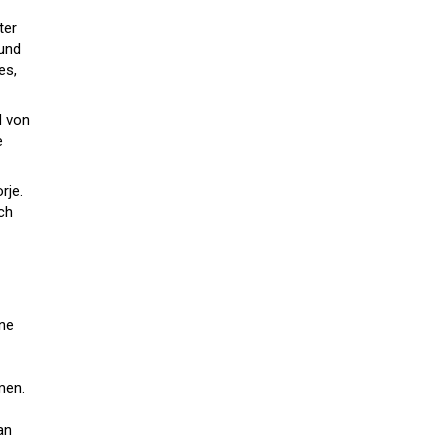
ter
 und
es,
d von
e
rje.
ch
ine
men.
an