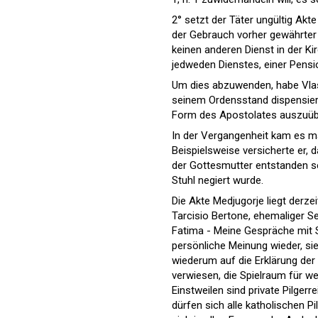
2° setzt der Täter ungültig Akte
der Gebrauch vorher gewährter P
keinen anderen Dienst in der Ki
jedweden Dienstes, einer Pension
Um dies abzuwenden, habe Vlas
seinem Ordensstand dispensiert 
Form des Apostolates auszuübe
In der Vergangenheit kam es m
Beispielsweise versicherte er
der Gottesmutter entstanden sei
Stuhl negiert wurde.
Die Akte Medjugorje liegt derz
Tarcisio Bertone, ehemaliger S
Fatima - Meine Gespräche mit 
persönliche Meinung wieder, sie 
wiederum auf die Erklärung der
verwiesen, die Spielraum für 
Einstweilen sind private Pilgerr
dürfen sich alle katholischen 