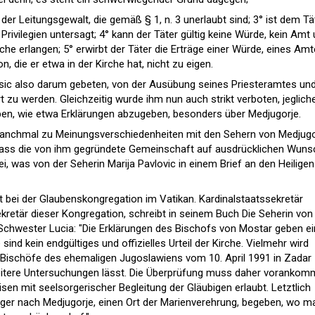
 der Leitungsgewalt, die gemäß § 1, n. 3 unerlaubt sind; 3° ist dem Tä
rivilegien untersagt; 4° kann der Täter gültig keine Würde, kein Amt
rche erlangen; 5° erwirbt der Täter die Erträge einer Würde, eines Amt
, die er etwa in der Kirche hat, nicht zu eigen.
ic also darum gebeten, von der Ausübung seines Priesteramtes un
zu werden. Gleichzeitig wurde ihm nun auch strikt verboten, jeglich
n, wie etwa Erklärungen abzugeben, besonders über Medjugorje.
anchmal zu Meinungsverschiedenheiten mit den Sehern von Medjugo
, dass die von ihm gegründete Gemeinschaft auf ausdrücklichen Wuns
, was von der Seherin Marija Pavlovic in einem Brief an den Heiligen
eit bei der Glaubenskongregation im Vatikan. Kardinalstaatssekretär
ekretär dieser Kongregation, schreibt in seinem Buch
Die Seherin von
Schwester Lucia
: "Die Erklärungen des Bischofs von Mostar geben e
sind kein endgültiges und offizielles Urteil der Kirche. Vielmehr wird
 Bischöfe des ehemaligen Jugoslawiens vom 10. April 1991 in Zadar
weitere Untersuchungen lässt. Die Überprüfung muss daher vorankom
eisen mit seelsorgerischer Begleitung der Gläubigen erlaubt. Letztlich
Pilger nach Medjugorje, einen Ort der Marienverehrung, begeben, wo m