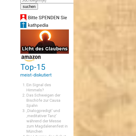
Top-15
meist-diskutiert
Ein Signal des
Himmels?
Das Schweigen der
Bischöfe zur Causa
Spahn
‚Dialogpredigt‘ und
‚meditativer Tanz’
während der Messe
zum Magdalenenfest in
München