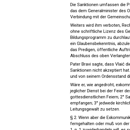
Die Sanktionen umfassen die Pf
das dem Generalminister des Ord
Verbindung mit der Gemeinschaft
Weiters wird ihm verboten, Rec
ohne schriftliche Lizenz des Gen
Bildungsprogramm zu durchlaufe
ein Glaubensbekenntnis, abzuleg
das Predigen, öffentliche Auft
Abschluss des oben Verlangten
Pater Bravi sagte, dass Vlaić
Sanktionen nicht akzeptiert ha
und von seinem Ordensstand di
Wäre er, wie angedroht, exkom
jeglicher Dienst bei der Feier 
gottesdienstlichen Feiern; 2°
empfangen; 3° jedwede kirchli
Leitungsgewalt zu setzen.
§ 2. Wenn aber die Exkommunika
ferngehalten oder muß von der 
1, n. 1 zuwiderhandeln will, es