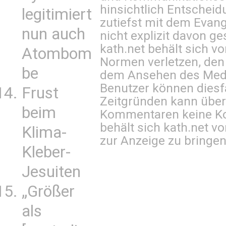
hinsichtlich Entscheid
legitimiert
zutiefst mit dem Eva
nun auch
nicht explizit davon ge
kath.net behält sich v
Atombom
Normen verletzen, den
be
dem Ansehen des Mediu
Benutzer können diesfa
Frust
Zeitgründen kann über
beim
Kommentaren keine Ko
behält sich kath.net vo
Klima-
zur Anzeige zu bringen
Kleber-
Jesuiten
„Größer
als