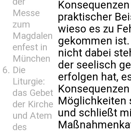
der
Konsequenzen 
Messe
praktischer Bei
zum
wieso es zu Fe
Magdalen
gekommen ist. 
enfest in
nicht dabei ste
München
der seelisch g
Die
erfolgen hat, e
Liturgie:
Konsequenzen 
das Gebet
Möglichkeiten 
der Kirche
und schließt m
und Atem
Maßnahmenkata
des