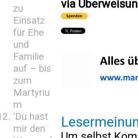
via Überweisun
zu
Einsatz
für Ehe
und
Familie
auf – bis
zum
Martyriu
m
'Du hast
Lesermeinu
mir den
Um selbst Kom