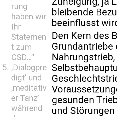
Zuneigung, ja L
rung
bleibende Bez
haben wir
beeinflusst wir
Ihr
Den Kern des B
Statemen
Grundantriebe
t zum
Nahrungstrieb, 
CSD…“
Selbstbehauptu
‚Dialogpre
digt‘ und
Geschlechtstri
‚meditativ
Voraussetzung
er Tanz’
gesunden Trieb
während
und Störungen