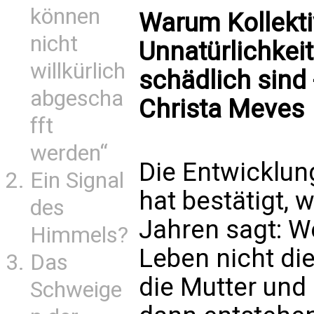
können
Warum Kollekti
nicht
Unnatürlichkeit
willkürlich
schädlich sind
abgescha
Christa Meves
fft
werden“
Die Entwicklu
Ein Signal
hat bestätigt, 
des
Jahren sagt: 
Himmels?
Leben nicht di
Das
die Mutter und 
Schweige