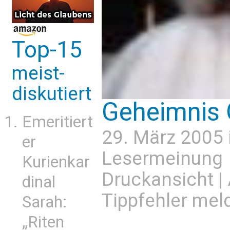
Top-15
meist-
diskutiert
Geheimnis 
Emeritiert
29. März 2005 
er
Lesermeinung
Kurienkar
Druckansicht
|
dinal
Tippfehler mel
Sarah:
„Riten