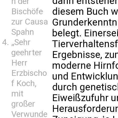
dann entstehen
n der
diesem Buch w
Bischöfe
Grunderkenntni
zur Causa
Spahn
belegt. Einersei
„Sehr
Tierverhaltens
geehrter
Ergebnisse, zu
Herr
moderne Hirnf
Erzbischo
und Entwicklun
f Koch,
durch genetisc
mit
Eiweißzufuhr u
großer
Herausforderu
Verwunde