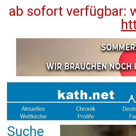
ab sofort verfügbar: 
ht
Suche