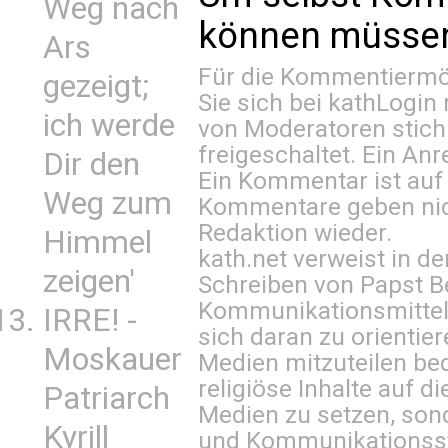
Weg nach
können müssen 
Ars
Für die Kommentiermög
gezeigt;
Sie sich bei
kathLogin 
ich werde
von Moderatoren stich
freigeschaltet. Ein Anr
Dir den
Ein Kommentar ist auf
Weg zum
Kommentare geben nic
Redaktion wieder.
Himmel
kath.net verweist in
zeigen'
Schreiben von Papst B
Kommunikationsmittel 
IRRE! -
sich daran zu orientie
Moskauer
Medien mitzuteilen be
religiöse Inhalte auf 
Patriarch
Medien zu setzen, sond
Kyrill
und Kommunikationsst