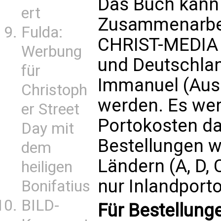
Das Buch kann 
ert
Zusammenarbei
Fulda:
CHRIST-MEDIA (
Werbung
und Deutschla
für
Immanuel (Ausl
Christoph
werden. Es wer
er Street
Portokosten da
Day mit
Bestellungen w
dem
Ländern (A, D,
heiligen
nur Inlandport
Bonifatius
BILD-
Für Bestellung