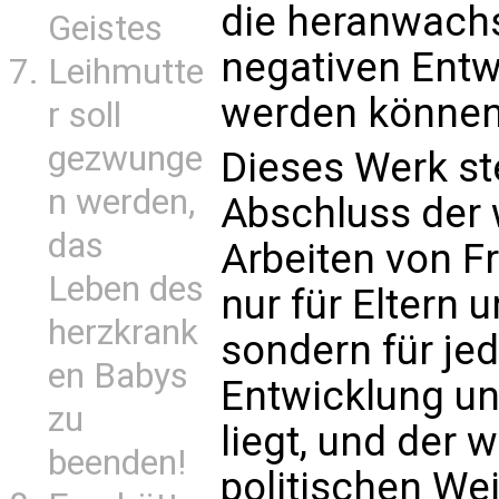
die heranwach
Geistes
negativen Ent
Leihmutte
werden können
r soll
gezwunge
Dieses Werk st
n werden,
Abschluss der 
das
Arbeiten von Fr
Leben des
nur für Eltern 
herzkrank
sondern für je
en Babys
Entwicklung un
zu
liegt, und der 
beenden!
politischen We