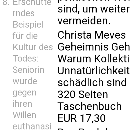
Erschütte
sind, um weite
rndes
vermeiden.
Beispiel
Christa Meves
für die
Geheimnis Geh
Kultur des
Warum Kollekti
Todes:
Seniorin
Unnatürlichkeit
wurde
schädlich sind
gegen
320 Seiten
ihren
Taschenbuch
Willen
EUR 17,30
euthanasi