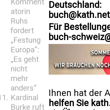
Komment
Deutschland:
atorin
buch@kath.net
Ruhs
Für Bestellung
fordert
buch-schweiz@
„Festung
Europa“:
„Es geht
nicht
mehr
anders“
Ihnen hat der A
Kardinal
helfen Sie kath
Burke ruft