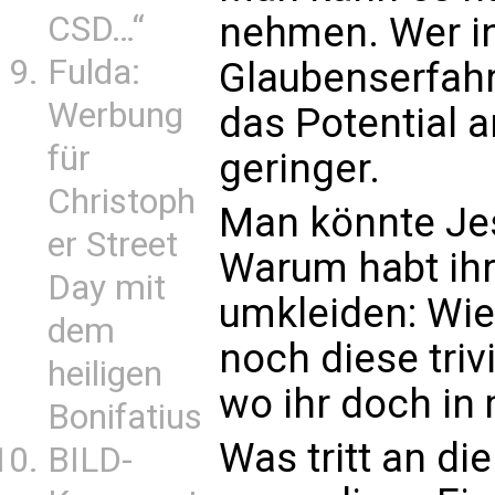
nehmen. Wer in
CSD…“
Fulda:
Glaubenserfahr
Werbung
das Potential 
für
geringer.
Christoph
Man könnte Jes
er Street
Warum habt ih
Day mit
umkleiden: Wie
dem
noch diese triv
heiligen
wo ihr doch in 
Bonifatius
Was tritt an di
BILD-