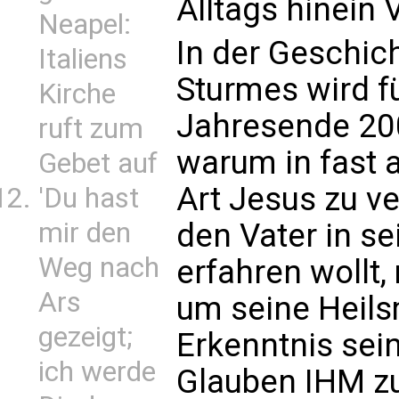
Alltags hinein 
Neapel:
In der Geschich
Italiens
Sturmes wird f
Kirche
Jahresende 200
ruft zum
warum in fast 
Gebet auf
Art Jesus zu ve
'Du hast
den Vater in se
mir den
Weg nach
erfahren wollt
Ars
um seine Heilsm
gezeigt;
Erkenntnis sein
ich werde
Glauben IHM z