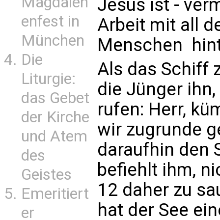
Magdalen
Jesus ist - ver
enfest in
Arbeit mit all
München
Menschen  hin
Die
Als das Schiff 
Liturgie:
die Jünger ihn,
das Gebet
rufen: Herr, k
der Kirche
wir zugrunde g
und Atem
daraufhin den 
des
befiehlt ihm, n
Geistes
12 daher zu sa
Emeritiert
hat der See ein
er