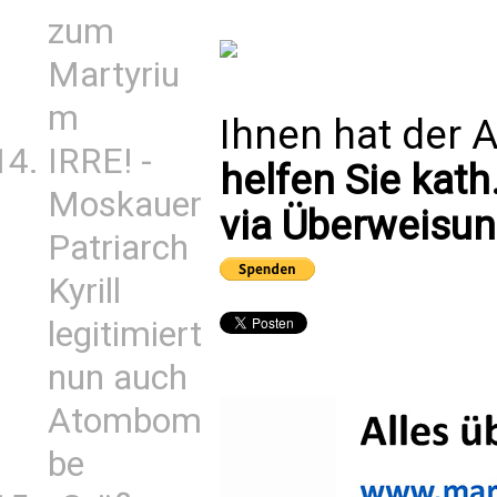
zum
Martyriu
m
Ihnen hat der A
IRRE! -
helfen Sie kath
Moskauer
via Überweisun
Patriarch
Kyrill
legitimiert
nun auch
Atombom
be