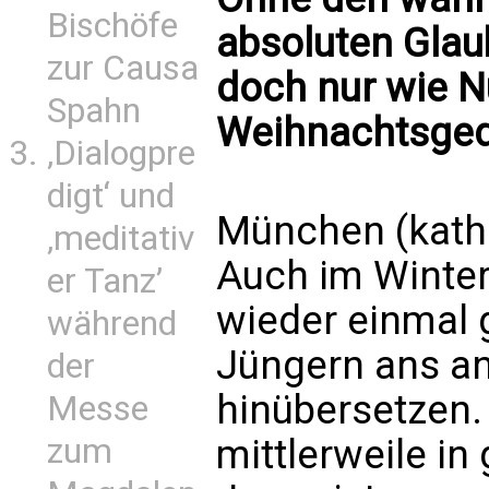
Bischöfe
absoluten Glau
zur Causa
doch nur wie N
Spahn
Weihnachtsged
‚Dialogpre
digt‘ und
München (kath
‚meditativ
Auch im Winter
er Tanz’
wieder einmal
während
Jüngern ans an
der
hinübersetzen. 
Messe
mittlerweile in
zum