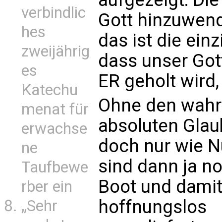
verbindlic
Gott hinzuwen
hes
das ist die ein
zweijährig
dass unser Got
es
ER geholt wird,
Katechu
Ohne den wahre
menat für
absoluten Glau
erwachse
doch nur wie N
ne
sind dann ja n
Taufbewe
Boot und damit
rber ein
hoffnungslos
„Sehr