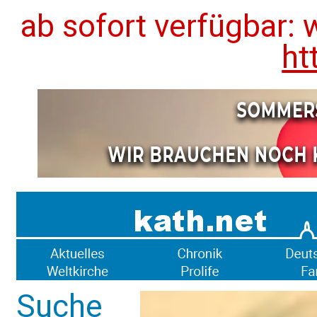
ab sofort verfügbar: 
ht
Suche