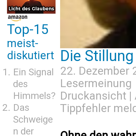
Top-15
meist-
Die Stillun
diskutiert
22. Dezember 
Ein Signal
Lesermeinung
des
Druckansicht
|
Himmels?
Tippfehler mel
Das
Schweige
n der
Ohne den wahre