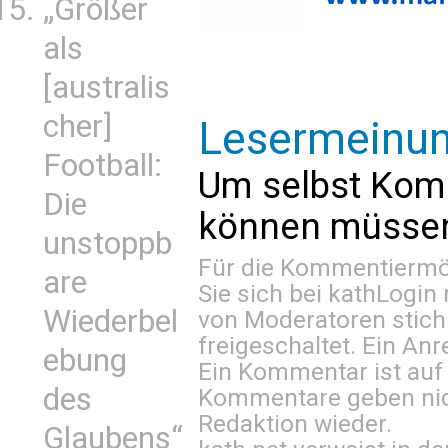
„Größer
als
[australis
cher]
Lesermeinu
Football:
Um selbst Kom
Die
können müssen 
unstoppb
Für die Kommentiermög
are
Sie sich bei
kathLogin 
Wiederbel
von Moderatoren stich
freigeschaltet. Ein Anr
ebung
Ein Kommentar ist auf
des
Kommentare geben nic
Redaktion wieder.
Glaubens“