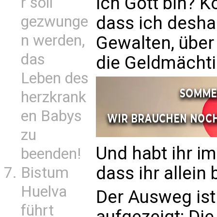
ich Gott bin? K
r soll
dass ich deshal
gezwunge
n werden,
Gewalten, über
das
die Geldmächti
Leben des
herzkrank
en Babys
zu
Und habt ihr i
beenden!
dass ihr allein 
Bistum
Huelva
Der Ausweg ist
führt
aufgezeigt: Die