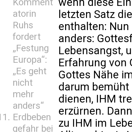
wenn diese Eins
Komment
letzten Satz di
atorin
Ruhs
enthalten: Nun 
fordert
anders: Gottesfu
„Festung
Lebensangst, u
Europa“:
Erfahrung von 
„Es geht
Gottes Nähe im
nicht
darum bemüht s
mehr
dienen, IHM tre
anders“
erzürnen. Dan
Erdbeben
zu IHM im Lebe
gefahr bei