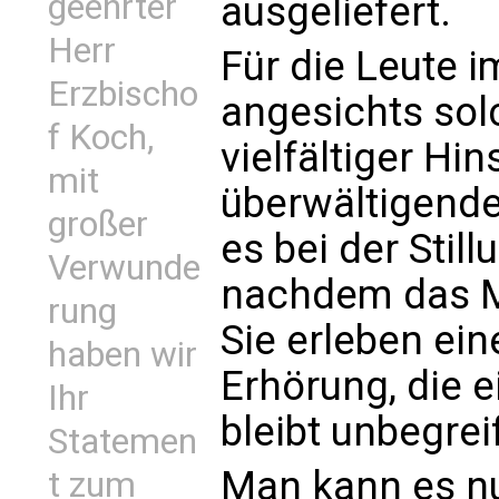
geehrter
ausgeliefert.
Herr
Für die Leute i
Erzbischo
angesichts sol
f Koch,
vielfältiger Hin
mit
überwältigende
großer
es bei der Stil
Verwunde
nachdem das M
rung
Sie erleben ein
haben wir
Erhörung, die 
Ihr
bleibt unbegreif
Statemen
Man kann es nu
t zum