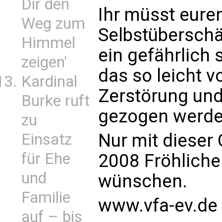
Dir den
Ihr müsst eure
Weg zum
Selbstüberschä
Himmel
ein gefährlich
zeigen'
das so leicht 
Kardinal
Zerstörung und
Burke ruft
gezogen werde
zu
Nur mit dieser
Einsatz
für Ehe
2008 Fröhliche
und
wünschen.
Familie
www.vfa-ev.de
auf – bis