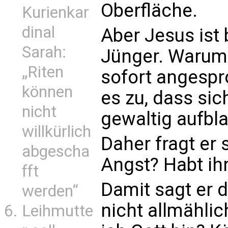
Oberfläche.
Kurienkar
dinal
Aber Jesus ist
Sarah:
Jünger. Warum 
„Riten
sofort angespr
können
es zu, dass si
nicht
gewaltig aufbl
willkürlich
Daher fragt er 
abgescha
Angst? Habt ih
fft
Damit sagt er d
werden“
nicht allmählic
Leihmutte