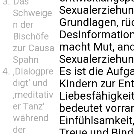
Das
Sexualerziehung
Schweige
Grundlagen, rü
n der
Desinformation
Bischöfe
macht Mut, and
zur Causa
Sexualerziehun
Spahn
Es ist die Aufg
‚Dialogpre
Kindern zur Ent
digt‘ und
‚meditativ
Liebesfähigkeit
er Tanz’
bedeutet vorran
während
Einfühlsamkeit
der
Treue und Bind