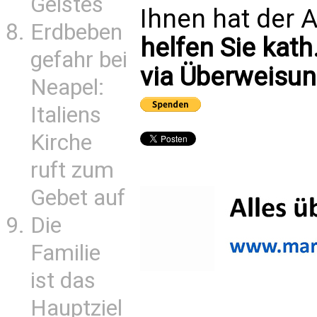
Geistes
Ihnen hat der A
Erdbeben
helfen Sie kath
gefahr bei
via Überweisun
Neapel:
Italiens
Kirche
ruft zum
Gebet auf
Die
Familie
ist das
Hauptziel