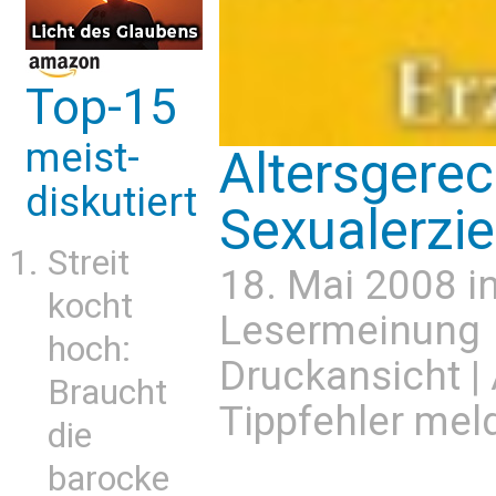
Top-15
meist-
Altersgerec
diskutiert
Sexualerzi
Streit
18. Mai 2008 i
kocht
Lesermeinung
hoch:
Druckansicht
|
Braucht
Tippfehler mel
die
barocke