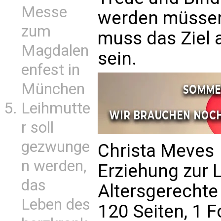
Messe
werden müssen
zum
muss das Ziel 
Magdalen
sein.
enfest in
München
Leihmutte
r soll
gezwunge
Christa Meves
n werden,
Erziehung zur 
das
Altersgerechte
Leben des
120 Seiten, 1 F