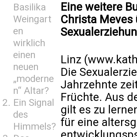
Eine weitere 
Basilika
Christa Meves 
Weingart
Sexualerziehu
en
wirklich
einen
Linz (www.kath
neuen
Die Sexualerzi
„moderne
Jahrzehnte zeit
n“ Altar?
Früchte. Aus d
Ein Signal
gilt es zu lern
des
für eine alters
Himmels?
entwicklungsps