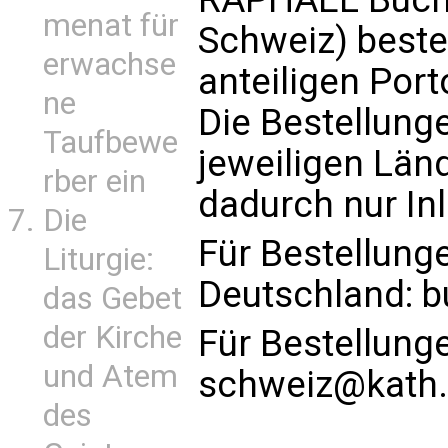
menat für
Schweiz) beste
erwachse
anteiligen Por
ne
Die Bestellung
Taufbewe
jeweiligen Län
rber ein
dadurch nur In
Die
Für Bestellung
Liturgie:
Deutschland:
b
das Gebet
der Kirche
Für Bestellung
und Atem
schweiz@kath.
des