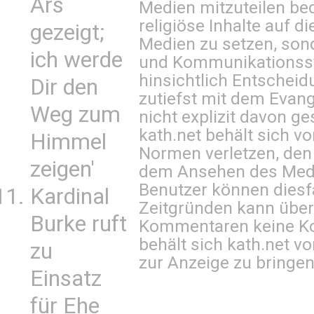
Ars
Medien mitzuteilen be
religiöse Inhalte auf 
gezeigt;
Medien zu setzen, sond
ich werde
und Kommunikationsst
hinsichtlich Entscheid
Dir den
zutiefst mit dem Eva
Weg zum
nicht explizit davon ge
kath.net behält sich v
Himmel
Normen verletzen, den
zeigen'
dem Ansehen des Mediu
Benutzer können diesfa
Kardinal
Zeitgründen kann über
Burke ruft
Kommentaren keine Ko
behält sich kath.net vo
zu
zur Anzeige zu bringen
Einsatz
für Ehe