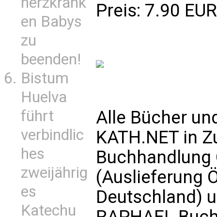
herzkrank
Preis: 7.90 EUR
en Babys
zu
beenden!
Bistum
Huelva
Alle Bücher un
führt
verbindlic
KATH.NET in Z
hes
Buchhandlung
zweijährig
(Auslieferung 
es
Deutschland) u
Katechu
RAPHAEL Buchv