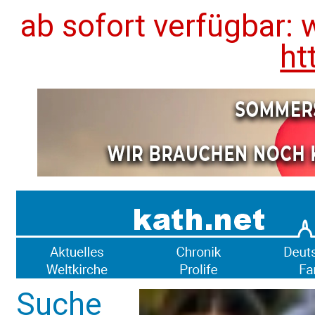
ab sofort verfügbar: 
ht
Suche