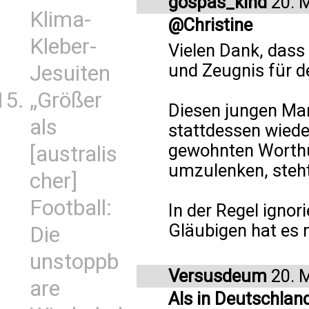
gospas_kind
20. 
Klima-
@Christine
Kleber-
Vielen Dank, dass
und Zeugnis für d
Jesuiten
„Größer
Diesen jungen Man
als
stattdessen wiede
gewohnten Worthül
[australis
umzulenken, steht
cher]
Football:
In der Regel ignor
Gläubigen hat es m
Die
unstoppb
Versusdeum
20. 
are
Als in Deutschland