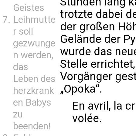
Stunden lang k
Geistes
trotzte dabei 
Leihmutte
der großen Höh
r soll
Gelände der P
gezwunge
wurde das neue
n werden,
Stelle errichtet
das
Vorgänger gest
Leben des
„Opoka“.
herzkrank
en Babys
En avril, la c
zu
volée.
beenden!