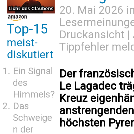
20. Mai 2026 i
Lesermeinung
Top-15
Druckansicht
|
meist-
Tippfehler mel
diskutiert
Ein Signal
Der französisc
des
Le Lagadec trä
Himmels?
Kreuz eigenhän
Das
anstrengenden
Schweige
höchsten Pyren
n der