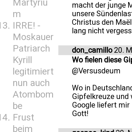
Martyriu
macht der junge M
m
unsere Sündenlast
Christus den Maël
IRRE! -
lang nicht vergess
Moskauer
Patriarch
don_camillo
20. M
Kyrill
Wo fielen diese G
legitimiert
@Versusdeum
nun auch
Wo in Deutschland 
Atombom
Gipfelkreuze und 
be
Google liefert mir
Gott!
Frust
beim