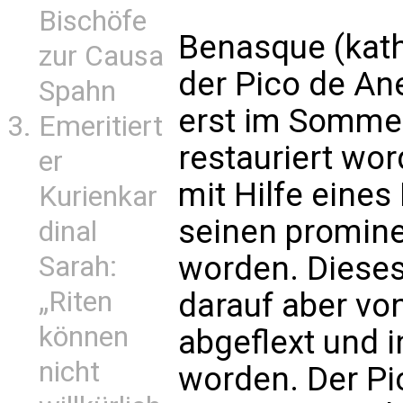
Bischöfe
Benasque (kath.
zur Causa
der Pico de Ane
Spahn
erst im Somme
Emeritiert
restauriert wo
er
mit Hilfe eine
Kurienkar
seinen promine
dinal
worden. Dieses
Sarah:
„Riten
darauf aber vo
können
abgeflext und 
nicht
worden. Der Pi