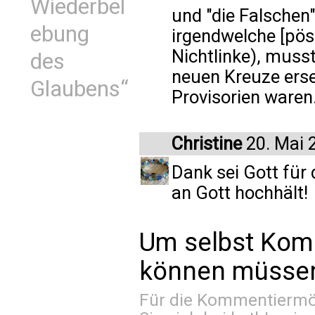
Wiederbel
und "die Falschen"
ebung
irgendwelche [pös
Nichtlinke), muss
des
neuen Kreuze erse
Glaubens“
Provisorien waren
Christine
20. Mai 
Dank sei Gott für
an Gott hochhält!
Um selbst Kom
können müssen 
Für die Kommentiermög