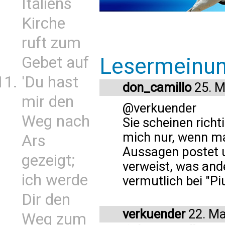
Italiens
Kirche
ruft zum
Gebet auf
Lesermeinu
'Du hast
don_camillo
25. M
mir den
@verkuender
Weg nach
Sie scheinen rich
mich nur, wenn ma
Ars
Aussagen postet 
gezeigt;
verweist, was and
ich werde
vermutlich bei "Piu
Dir den
verkuender
22. Ma
Weg zum