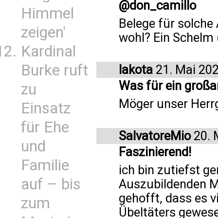
@don_camillo
Himmel
Belege für solche
zeigen'
wohl? Ein Schelm (.
Kardinal
Burke ruft
lakota
21. Mai 20
Was für ein großa
zu
Möger unser Herrg
Einsatz
für Ehe
SalvatoreMio
20. 
und
Faszinierend!
Familie
ich bin zutiefst g
auf – bis
Auszubildenden Ma
gehofft, dass es v
zum
Übeltäters gewese