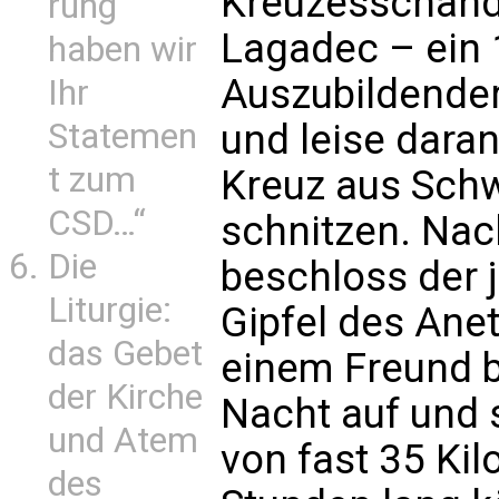
Kreuzesschänd
rung
Lagadec – ein 
haben wir
Auszubildender
Ihr
Statemen
und leise daran
t zum
Kreuz aus Sch
CSD…“
schnitzen. Nac
Die
beschloss der 
Liturgie:
Gipfel des Anet
das Gebet
einem Freund b
der Kirche
Nacht auf und s
und Atem
von fast 35 Ki
des