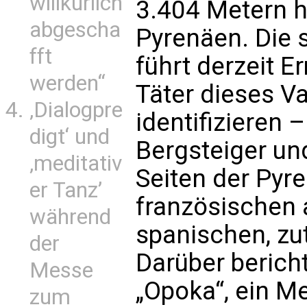
willkürlich
3.404 Metern h
abgescha
Pyrenäen. Die 
fft
führt derzeit E
werden“
Täter dieses V
‚Dialogpre
identifizieren –
digt‘ und
Bergsteiger un
‚meditativ
Seiten der Pyr
er Tanz’
französischen 
während
spanischen, zut
der
Darüber berich
Messe
„Opoka“, ein M
zum