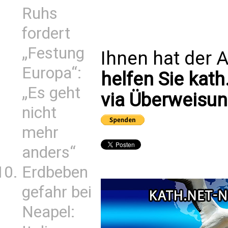
Ruhs
fordert
„Festung
Ihnen hat der A
Europa“:
helfen Sie kath
„Es geht
via Überweisun
nicht
mehr
anders“
Erdbeben
gefahr bei
Neapel: