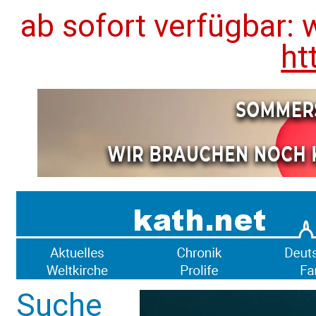
ab sofort verfügbar: 
ht
Suche