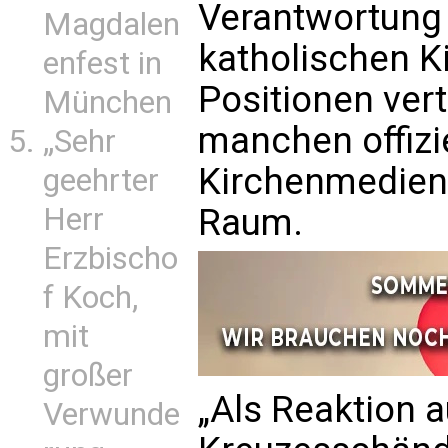
Verantwortung 
Magdalen
katholischen K
enfest in
Positionen vert
München
manchen offizi
„Sehr
Kirchenmedien
geehrter
Herr
Raum.
Erzbischo
f Koch,
mit
großer
„Als Reaktion a
Verwunde