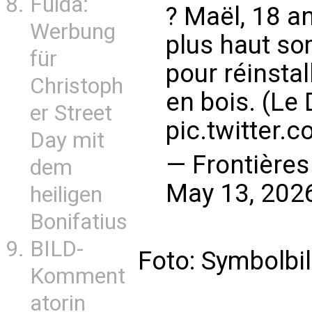
Fulda:
? Maël, 18 an
Werbung
plus haut s
für
pour réinsta
Christoph
en bois. (Le
er Street
pic.twitter
Day mit
— Frontière
dem
May 13, 202
heiligen
Bonifatius
BILD-
Foto: Symbolbi
Komment
atorin