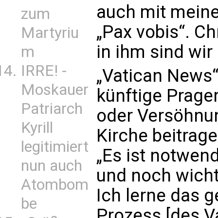
auch mit meine
zum
„Pax vobis“. Ch
Martyriu
in ihm sind wir 
m
IRRE! -
„Vatican News“
Moskauer
künftige Prager
Patriarch
oder Versöhnun
Kyrill
Kirche beitrage
legitimiert
„Es ist notwend
nun auch
und noch wicht
Atombom
Ich lerne das g
be
Prozess [des Va