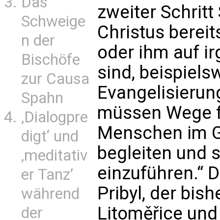
Das
zweiter Schrit
Schweige
Christus berei
n der
oder ihm auf i
Bischöfe
sind, beispiels
zur Causa
Evangelisierun
Spahn
müssen Wege fi
‚Dialogpre
Menschen im Ge
digt‘ und
begleiten und s
‚meditativ
einzuführen.“ D
er Tanz’
Pribyl, der bis
während
Litoměřice und
der