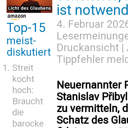
ist notwend
4. Februar 202
Top-15
Lesermeinung
meist-
Druckansicht
|
diskutiert
Tippfehler mel
Streit
kocht
Neuernannter P
hoch:
Stanislav Přiby
Braucht
zu vermitteln, 
die
Schatz des Gla
barocke