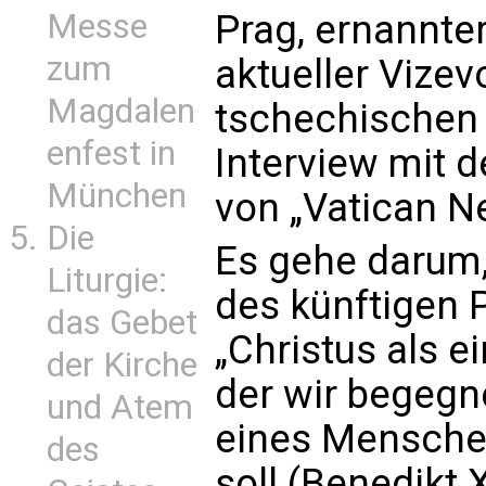
Messe
Prag, ernannt
zum
aktueller Vizev
Magdalen
tschechischen 
enfest in
Interview mit 
München
von „Vatican N
Die
Es gehe darum,
Liturgie:
des künftigen 
das Gebet
„Christus als e
der Kirche
der wir begegn
und Atem
eines Mensche
des
soll (Benedikt X