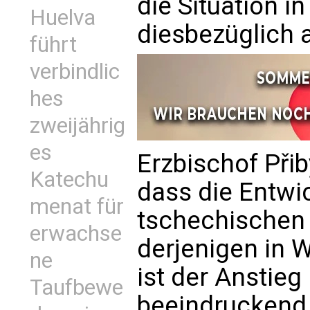
die Situation 
Huelva
diesbezüglich 
führt
verbindlic
hes
zweijährig
es
Erzbischof Přib
Katechu
dass die Entwic
menat für
tschechischen 
erwachse
derjenigen in 
ne
ist der Anstieg
Taufbewe
beeindruckend 