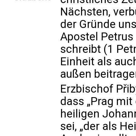
Nächsten, verb
der Gründe uns
Apostel Petrus 
schreibt (1 Pet
Einheit als au
außen beitrage
Erzbischof Přib
dass „Prag mit
heiligen Joha
sei, „der als He