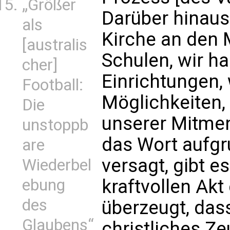
„Größer
Darüber hinaus 
als
Kirche an den
[australis
Schulen, wir ha
cher]
Einrichtungen, 
Football:
Möglichkeiten,
Die
unserer Mitme
unstoppb
das Wort aufgr
are
versagt, gibt 
Wiederbel
ebung
kraftvollen Akt 
des
überzeugt, da
Glaubens“
christliches Z