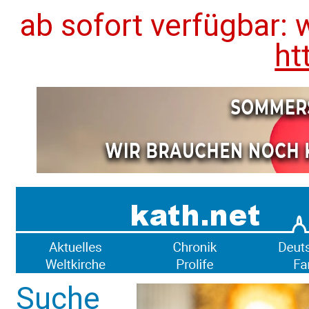
ab sofort verfügbar: 
ht
Suche