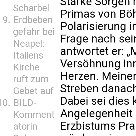
Starke Sorgen 
Scharbel
Primas von Bö
Erdbeben
Polarisierung i
gefahr bei
Frage nach se
Neapel:
antwortet er: „M
Italiens
Versöhnung inn
Kirche
Herzen. Meine
ruft zum
Streben danach 
Gebet auf
Dabei sei dies
BILD-
Angelegenheit 
Komment
Erzbistums Prag
atorin