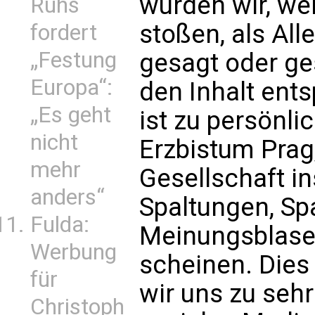
würden wir, wen
Ruhs
stoßen, als All
fordert
„Festung
gesagt oder ge
Europa“:
den Inhalt ent
„Es geht
ist zu persönlic
nicht
Erzbistum Prag
mehr
Gesellschaft i
anders“
Spaltungen, S
Fulda:
Meinungsblase
Werbung
scheinen. Dies 
für
wir uns zu seh
Christoph