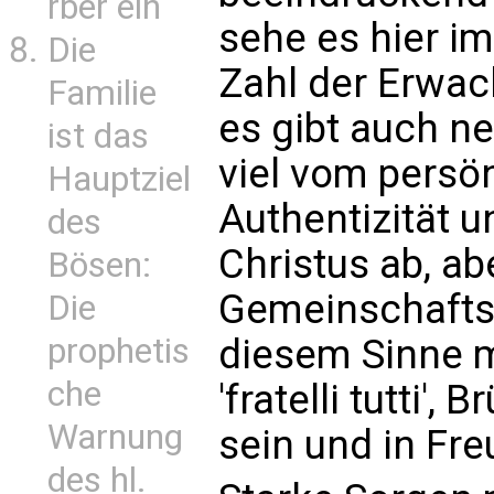
rber ein
sehe es hier im
Die
Zahl der Erwac
Familie
es gibt auch n
ist das
viel vom persö
Hauptziel
Authentizität 
des
Christus ab, a
Bösen:
Gemeinschaftsl
Die
prophetis
diesem Sinne 
che
'fratelli tutti',
Warnung
sein und in Fre
des hl.