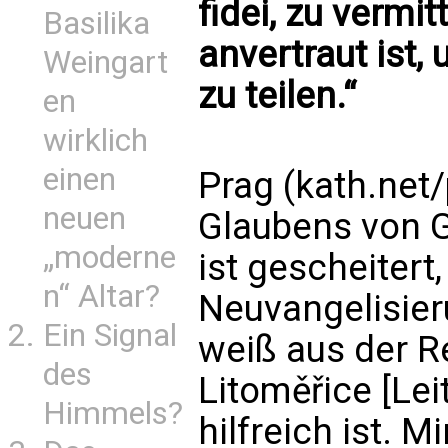
fidei, zu vermit
Basilika
anvertraut ist,
Weingart
zu teilen.“
en
wirklich
einen
Prag (kath.net/
neuen
Glaubens von G
„moderne
ist gescheitert,
n“ Altar?
Neuvangelisier
Ein Signal
weiß aus der R
des
Litoměřice [Lei
Himmels?
hilfreich ist. M