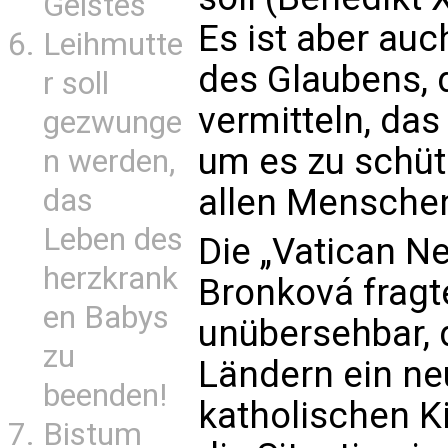
Geistes
Es ist aber au
Leihmutte
des Glaubens, 
r soll
vermitteln, das 
gezwunge
um es zu schüt
n werden,
allen Menschen 
das
Leben des
Die „Vatican N
herzkrank
Bronková fragte 
en Babys
unübersehbar, 
zu
Ländern ein ne
beenden!
katholischen K
Bistum