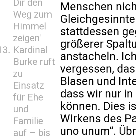
Dir den
Menschen nicht
Weg zum
Gleichgesinnte
Himmel
stattdessen ge
zeigen'
größerer Spal
Kardinal
anstacheln. Ic
Burke ruft
vergessen, dass
zu
Blasen und Int
Einsatz
dass wir nur in
für Ehe
können. Dies is
und
Wirkens des Paps
Familie
uno unum“. Übr
auf – bis