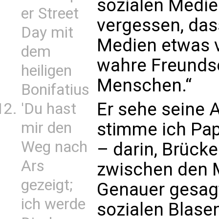
sozialen Medie
er Street
vergessen, dass
Day mit
Medien etwas v
dem
wahre Freunds
heiligen
Menschen.“
Bonifatius
Er sehe seine A
'Du hast
mir den
stimme ich Pap
Weg nach
– darin, Brück
Ars
zwischen den 
gezeigt;
Genauer gesagt
ich werde
sozialen Blasen