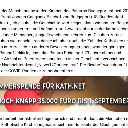
hl der Messbesuche in den Kirchen des Bistums Bridgeport ist seit 20
t Frank Joseph Caggiano, Bischof von Bridgeport (US-Bundesstaat
t dazu: „Ich glaube, die Geschichte wird zeigen, dass wir uns am Begin
kung in unserem Land befinden, und zwar nicht nur in der katholische
n. Junge Menschen, junge Erwachsene kehren zum Glauben zurück.
ben sie respektieren denke ich aber doch, die Zahl der Katholiken u
ch im Vergleich zu anderen Bevölkerungsgruppen, was der gängigen 
Bischof erklärte, dass das Bistum Bridgeport 73 Jahre alt sei und
te Anzahl an Priesterseminaristen in seiner Geschichte verzeichnen
le Nachrichtendienst „News12Connecticut“. Der Bischof wies darauf h
nn der COVID-Pandemie zu beobachten sei.
sicherheit der aktuellen Lage zurück und darauf, dass die Menschen 
e katholische Kirche insgesamt sieht die Rückkehr der Gläubigen unte