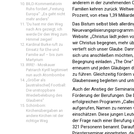
anderem in der zunehmenden Of
BILD-Kommentatorin
Familien kehren zurück. Weltw
Ruhs fordert „Festung
Europa“: „Es geht nicht
Prozent, von etwa 1,39 Milliarde
mehr anders“
Das Bistum selbst blieb allerdin
'Du hast mir den Weg
nach Ars gezeigt; ich
Neuevangelisierungsprogramm m
werde Dir den Weg zum
Website: „Christus lädt jeden v
Himmel zeigen'
wir Christus begegnen, mehr übe
Kardinal Burke ruft zu
vertieft sich unser Glaube. Dan
Einsatz für Ehe und
Familie auf – bis zum
sich uns anschließen möchten,
Martyrium
Begegnung einladen. „The One“ 
IRRE! - Moskauer
erneuern und jeden Gläubigen 
Patriarch Kyrill legitimiert
zu führen. Gleichzeitig fördern
nun auch Atombombe
„Größer als
Glaubensweg begleiten und unt
[australischer] Football:
Auch der Anstieg der Seminari
Die unstoppbare
Förderung der Berufungen. Die 
Wiederbelebung des
Glaubens“
erfolgreichen Programm „Calle
Schönborn:
aufgerufen, Namen zu nennen vo
Kirchenübergaben an
einschätzen. Diese jungen Leu
andere Kirchen ist der
der Frage nach einer Berufung
richtige Weg
321 Personenn benannt. Daraufh
Priesterseminar eingetreten, da