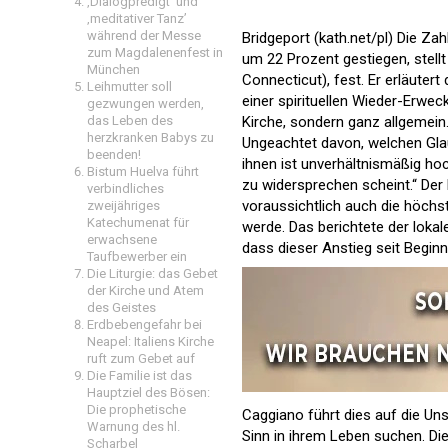
‚Dialogpredigt‘ und
‚meditativer Tanz’
während der Messe
Bridgeport (kath.net/pl) Die Za
zum Magdalenenfest in
um 22 Prozent gestiegen, stell
München
Connecticut), fest. Er erläuter
Leihmutter soll
einer spirituellen Wieder-Erwec
gezwungen werden,
das Leben des
Kirche, sondern ganz allgemei
herzkranken Babys zu
Ungeachtet davon, welchen Glau
beenden!
ihnen ist unverhältnismäßig ho
Bistum Huelva führt
zu widersprechen scheint.“ Der 
verbindliches
voraussichtlich auch die höchs
zweijähriges
Katechumenat für
werde. Das berichtete der loka
erwachsene
dass dieser Anstieg seit Begi
Taufbewerber ein
Die Liturgie: das Gebet
der Kirche und Atem
des Geistes
Erdbebengefahr bei
Neapel: Italiens Kirche
ruft zum Gebet auf
Die Familie ist das
Hauptziel des Bösen:
Die prophetische
Caggiano führt dies auf die Un
Warnung des hl.
Sinn in ihrem Leben suchen. Di
Scharbel