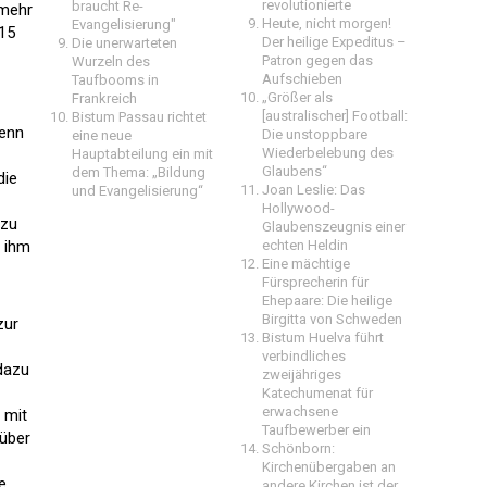
revolutionierte
braucht Re-
 mehr
Heute, nicht morgen!
Evangelisierung"
,15
Der heilige Expeditus –
Die unerwarteten
Patron gegen das
Wurzeln des
Aufschieben
Taufbooms in
„Größer als
Frankreich
[australischer] Football:
Bistum Passau richtet
Wenn
Die unstoppbare
eine neue
Wiederbelebung des
Hauptabteilung ein mit
Glaubens“
dem Thema: „Bildung
die
Joan Leslie: Das
und Evangelisierung“
Hollywood-
 zu
Glaubenszeugnis einer
u ihm
echten Heldin
Eine mächtige
Fürsprecherin für
Ehepaare: Die heilige
Birgitta von Schweden
zur
Bistum Huelva führt
verbindliches
dazu
zweijähriges
Katechumenat für
erwachsene
 mit
Taufbewerber ein
 über
Schönborn:
Kirchenübergaben an
e
andere Kirchen ist der