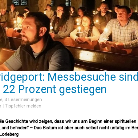
ridgeport: Messbesuche sin
 22 Prozent gestiegen
he
, 3 Lesermeinungen
n
|
Tippfehler melden
ie Geschichte wird zeigen, dass wir uns am Beginn einer spirituellen
nd befinden“ – Das Bistum ist aber auch selbst nicht untätig im Be
Lorleberg