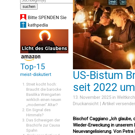
Top-15
US-Bistum B
meist-diskutiert
seit 2022 um
Streit kocht hoch:
Braucht die barocke
Basilika Weingarten
13. November 2025 in
Weltkirc
wirklich einen neuen
Druckansicht
|
Artikel versende
„modernen“ Altar?
Ein Signal des
Himmels?
Bischof Caggiano „Ich glaube, d
Das Schweigen der
Wieder-Erweckung in unserem La
Bischöfe zur Causa
Spahn
Neuevangelisierung. Von Petra 