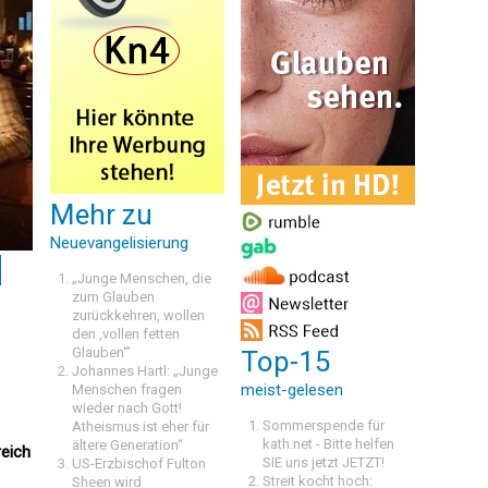
Mehr zu
Neuevangelisierung
d
„Junge Menschen, die
zum Glauben
zurückkehren, wollen
den ‚vollen fetten
Glauben‘“
Top-15
Johannes Hartl: „Junge
meist-gelesen
Menschen fragen
wieder nach Gott!
Sommerspende für
Atheismus ist eher für
kath.net - Bitte helfen
ältere Generation“
reich
SIE uns jetzt JETZT!
US-Erzbischof Fulton
Streit kocht hoch:
Sheen wird