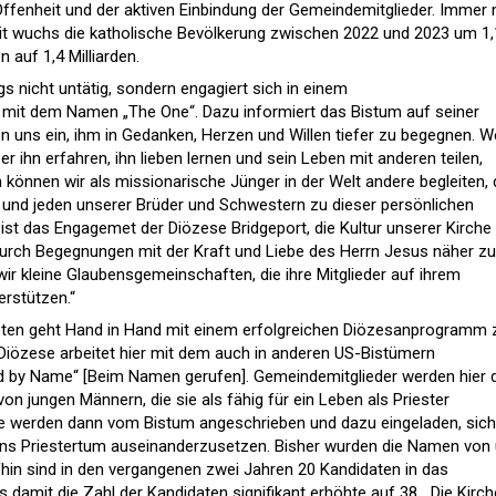
fenheit und der aktiven Einbindung der Gemeindemitglieder. Immer
eit wuchs die katholische Bevölkerung zwischen 2022 und 2023 um 1
n auf 1,4 Milliarden.
gs nicht untätig, sondern engagiert sich in einem
it dem Namen „The One“. Dazu informiert das Bistum auf seiner
on uns ein, ihm in Gedanken, Herzen und Willen tiefer zu begegnen. 
r ihn erfahren, ihn lieben lernen und sein Leben mit anderen teilen,
n können wir als missionarische Jünger in der Welt andere begleiten, 
 und jeden unserer Brüder und Schwestern zu dieser persönlichen
ist das Engagemet der Diözese Bridgeport, die Kultur unserer Kirche
durch Begegnungen mit der Kraft und Liebe des Herrn Jesus näher z
 wir kleine Glaubensgemeinschaften, die ihre Mitglieder auf ihrem
erstützen.“
sten geht Hand in Hand mit einem erfolgreichen Diözesanprogramm 
Diözese arbeitet hier mit dem auch in anderen US-Bistümern
d by Name“ [Beim Namen gerufen]. Gemeindemitglieder werden hier 
n jungen Männern, die sie als fähig für ein Leben als Priester
te werden dann vom Bistum angeschrieben und dazu eingeladen, sich
 ins Priestertum auseinanderzusetzen. Bisher wurden die Namen von
in sind in den vergangenen zwei Jahren 20 Kandidaten in das
s damit die Zahl der Kandidaten signifikant erhöhte auf 38. „Die Kirch