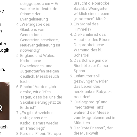
Braucht die barocke
seliggesprochen – Er
Basilika Weingarten
war eine bedeutende
22
wirklich einen neuen
Stimme der
„modernen“ Altar?
Evangelisierung
n
Ein Signal des
„Weitergabe des
Himmels?
Glaubens von
n
Die Familie ist das
Generation zu
Hauptziel des Bösen:
Generation scheiterte,
nter
Die prophetische
Neuevangelisierung ist
Logik
Warnung des hl.
notwendig“
Scharbel
England und Wales:
Das Schweigen der
Katholische
Bischöfe zur Causa
Erwachsenen- und
in,
Spahn
Jugendtaufen steigen
Leihmutter soll
deutlich, Messbesuch
gezwungen werden,
leicht
das Leben des
Bischof Varden: „Ich
herzkranken Babys zu
denke, wir dürfen
beenden!
sagen, dass bei uns die
‚Dialogpredigt‘ und
Säkularisierung jetzt zu
‚meditativer Tanz’
Ende ist“
während der Messe
„Es gibt Anzeichen
zum Magdalenenfest in
dafür, dass der
München
Katholizismus wieder
nach
Der "rote Priester", der
im Trend liegt“
r
die Musikwelt
Kardinal Filoni: "Europa