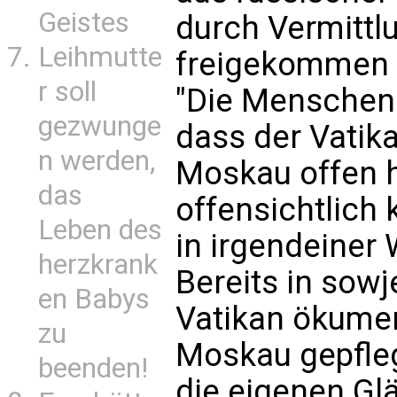
Geistes
durch Vermittl
Leihmutte
freigekommen w
r soll
"Die Menschen
gezwunge
dass der Vatika
n werden,
Moskau offen h
das
offensichtlich 
Leben des
in irgendeiner
herzkrank
Bereits in sowj
en Babys
Vatikan ökume
zu
Moskau gepfleg
beenden!
die eigenen Glä