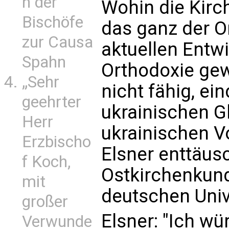
n der
Wohin die Kirc
Bischöfe
das ganz der O
zur Causa
aktuellen Entw
Spahn
Orthodoxie gew
„Sehr
nicht fähig, ei
geehrter
ukrainischen 
Herr
ukrainischen Vo
Erzbischo
Elsner enttäusc
f Koch,
Ostkirchenkun
mit
deutschen Univ
großer
Elsner: "Ich wü
Verwunde