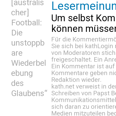
[australis
Lesermeinu
cher]
Um selbst Kom
Football:
können müssen 
Die
Für die Kommentiermög
unstoppb
Sie sich bei
kathLogin 
are
von Moderatoren stich
freigeschaltet. Ein Anr
Wiederbel
Ein Kommentar ist auf
ebung
Kommentare geben nic
Redaktion wieder.
des
kath.net verweist in
Glaubens“
Schreiben von Papst B
Kommunikationsmittel 
sich daran zu orientie
Medien mitzuteilen be