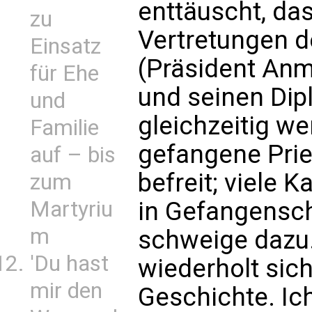
enttäuscht, da
zu
Vertretungen d
Einsatz
(Präsident An
für Ehe
und seinen Dip
und
gleichzeitig w
Familie
gefangene Prie
auf – bis
befreit; viele K
zum
Martyriu
in Gefangensch
m
schweige dazu. 
'Du hast
wiederholt sic
mir den
Geschichte. Ic