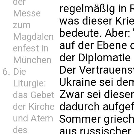
der
regelmäßig in 
Messe
was dieser Krie
zum
bedeute. Aber:
Magdalen
auf der Ebene 
enfest in
der Diplomatie 
München
Der Vertrauensv
Die
Ukraine sei d
Liturgie:
Zwar sei dieser
das Gebet
dadurch aufge
der Kirche
Sommer griechi
und Atem
des
aus russischer