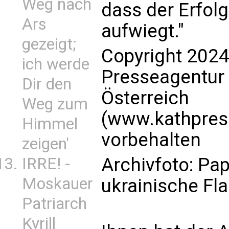
Weg nach
dass der Erfolg
Ars
aufwiegt."
gezeigt;
Copyright 2024
ich werde
Presseagentur
Dir den
Österreich
Weg zum
(www.kathpress
Himmel
vorbehalten
zeigen'
Archivfoto: Pap
IRRE! -
Moskauer
ukrainische Fl
Patriarch
Kyrill