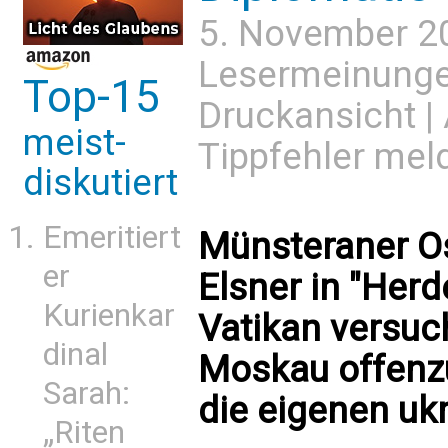
5. November 2
Lesermeinung
Top-15
Druckansicht
|
meist-
Tippfehler mel
diskutiert
Emeritiert
Münsteraner Os
er
Elsner in "Her
Kurienkar
Vatikan versuc
dinal
Moskau offenzu
Sarah:
die eigenen uk
„Riten