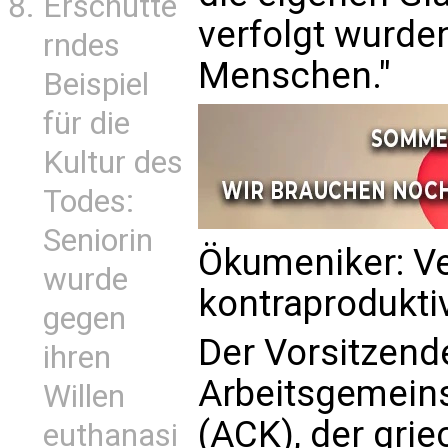
Erschütte
verfolgt wurden
rndes
Menschen."
Beispiel
für die
Kultur des
Todes:
Seniorin
Ökumeniker: Ve
wurde
kontraprodukti
gegen
Der Vorsitzend
ihren
Arbeitsgemeins
Willen
(ACK), der gri
euthanasi