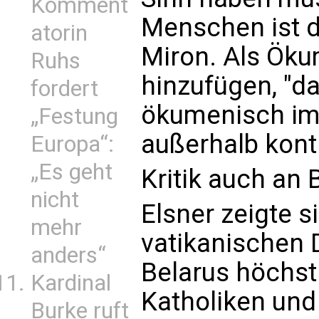
Komment
Menschen ist d
atorin
Miron. Als Öku
Ruhs
hinzufügen, "d
fordert
ökumenisch im
„Festung
außerhalb kontr
Europa“:
„Es geht
Kritik auch an 
nicht
Elsner zeigte s
mehr
vatikanischen D
anders“
Belarus höchst 
Kardinal
Katholiken und
Burke ruft