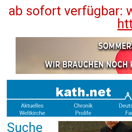
ab sofort verfügbar: 
ht
Suche