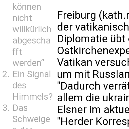
können
Freiburg (kath.
nicht
der vatikanisc
willkürlich
Diplomatie übt
abgescha
Ostkirchenexpe
fft
Vatikan versuch
werden“
um mit Russlan
Ein Signal
"Dadurch verrät
des
Himmels?
allem die ukrai
Das
Elsner im aktu
Schweige
"Herder Korres