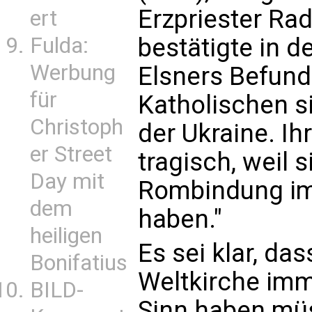
Erzpriester Ra
ert
Fulda:
bestätigte in 
Werbung
Elsners Befund:
für
Katholischen s
Christoph
der Ukraine. I
er Street
tragisch, weil
Day mit
Rombindung im
dem
haben."
heiligen
Es sei klar, das
Bonifatius
Weltkirche im
BILD-
Sinn haben müs