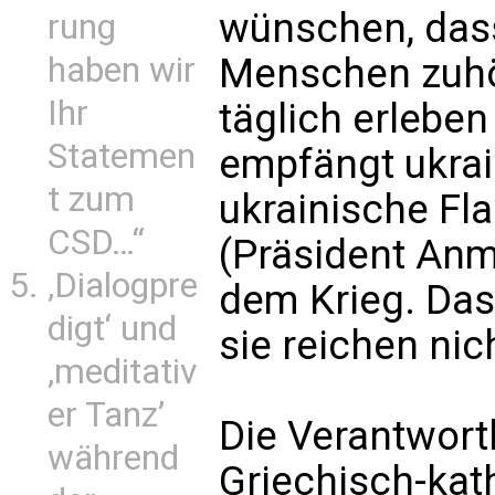
wünschen, dass
rung
haben wir
Menschen zuhör
Ihr
täglich erleben
Statemen
empfängt ukrain
t zum
ukrainische Fl
CSD…“
(Präsident Anm
‚Dialogpre
dem Krieg. Das
digt‘ und
sie reichen nich
‚meditativ
er Tanz’
Die Verantwort
während
Griechisch-kat