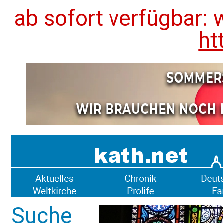
ab sofort verfügbar: 
ht
Suche