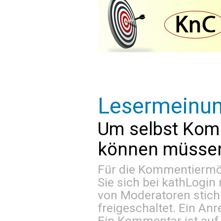
Lesermeinu
Um selbst Kom
können müssen 
Für die Kommentiermög
Sie sich bei
kathLogin 
von Moderatoren stich
freigeschaltet. Ein Anr
Ein Kommentar ist auf