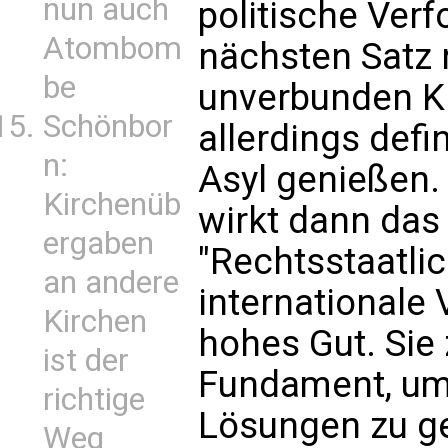
nun auch
politische Verf
Atombom
nächsten Satz n
be
unverbunden Kr
Schönbor
allerdings defi
n:
Asyl genießen.
Kirchenüb
wirkt dann das 
ergaben
"Rechtsstaatli
an andere
internationale 
Kirchen
hohes Gut. Sie 
ist der
Fundament, um
richtige
Lösungen zu ge
Weg