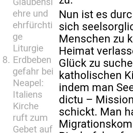
Glaubensl
ehre und
Nun ist es dur
ehrfürchti
sich seelsorgl
ge
Menschen zu k
Liturgie
Heimat verlass
Erdbeben
Glück zu suche
gefahr bei
katholischen Ki
Neapel:
indem man Seel
Italiens
dictu – Missio
Kirche
schickt. Man h
ruft zum
Migrationskom
Gebet auf