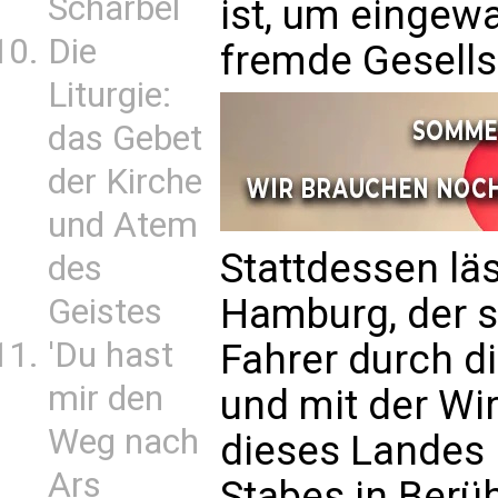
Scharbel
ist, um eingew
Die
fremde Gesells
Liturgie:
das Gebet
der Kirche
und Atem
Stattdessen lä
des
Hamburg, der s
Geistes
'Du hast
Fahrer durch d
mir den
und mit der Wir
Weg nach
dieses Landes n
Ars
Stabes in Berü