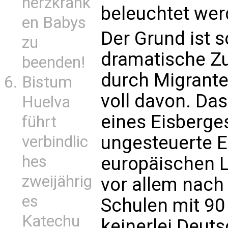
herzkrank
beleuchtet wer
en Babys
Der Grund ist s
zu
dramatische Z
beenden!
durch Migrante
Bistum
voll davon. Das
Huelva
eines Eisberge
führt
ungesteuerte E
verbindlic
hes
europäischen 
zweijährig
vor allem nach
es
Schulen mit 90
Katechu
keinerlei Deut