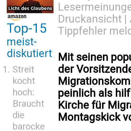
Lesermeinung
Druckansicht
|
Top-15
Tippfehler mel
meist-
diskutiert
Mit seinen pop
der Vorsitzend
Streit
Migrationskom
kocht
hoch:
peinlich als hil
Braucht
Kirche für Migr
die
Montagskick v
barocke