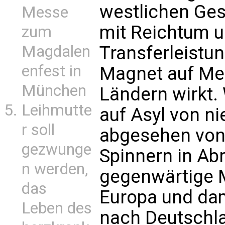
westlichen Ges
Messe
mit Reichtum un
zum
Magdalen
Transferleistun
enfest in
Magnet auf Me
München
Ländern wirkt.
Leihmutte
auf Asyl von n
r soll
abgesehen von 
gezwunge
Spinnern in Abr
n werden,
gegenwärtige 
das
Europa und dam
Leben des
nach Deutschla