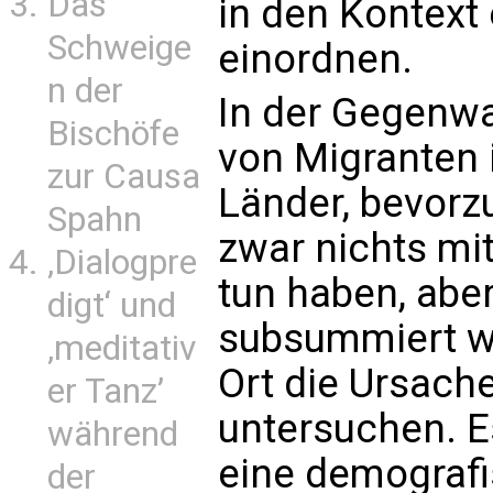
Das
in den Kontext
Schweige
einordnen.
n der
In der Gegenwa
Bischöfe
von Migranten 
zur Causa
Länder, bevorz
Spahn
zwar nichts mit
‚Dialogpre
tun haben, abe
digt‘ und
subsummiert we
‚meditativ
Ort die Ursach
er Tanz’
untersuchen. E
während
eine demografi
der