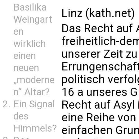
Basilika
Linz (kath.net)
Weingart
Das Recht auf 
en
freiheitlich-d
wirklich
unserer Zeit z
einen
Errungenschaft
neuen
politisch verfol
„moderne
16 a unseres G
n“ Altar?
Recht auf Asyl 
Ein Signal
des
eine Reihe von
Himmels?
einfachen Grun