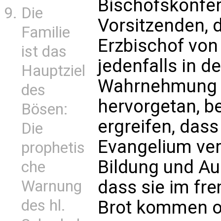
Bischofskonfer
Die
Vorsitzenden, d
Familie
Erzbischof von
ist das
jedenfalls in d
Hauptziel
Wahrnehmung b
des
hervorgetan, be
Bösen:
ergreifen, das
Die
Evangelium ver
prophetis
Bildung und Au
che
dass sie im fr
Warnung
des hl.
Brot kommen o