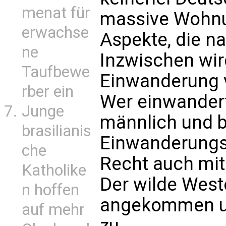
menat für
massive Wohnu
erwachse
Aspekte, die n
ne
Inzwischen wir
Taufbewe
Einwanderung v
rber ein
Wer einwandert
Junge
männlich und b
brasilianis
Einwanderung
che
Recht auch mit
Katholike
Der wilde West
n hoffen
angekommen und
auf mehr
zu.