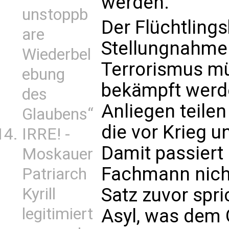
werden.
unstoppb
Der Flüchtlings
are
Stellungnahme a
Wiederbel
Terrorismus m
ebung
bekämpft werde
des
Anliegen teile
Glaubens“
die vor Krieg u
IRRE! -
Damit passiert
Moskauer
Fachmann nicht
Patriarch
Satz zuvor spr
Kyrill
legitimiert
Asyl, was dem 