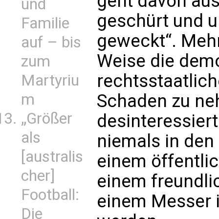
geht davon aus
und
geschürt und u
Familie
geweckt“. Mehr
auf – bis
Weise die dem
zum
rechtsstaatlic
Martyriu
m
Schaden zu neh
„Größer
desinteressier
als
niemals in den
[australis
einem öffentli
cher]
einem freundli
Football:
einem Messer i
Die