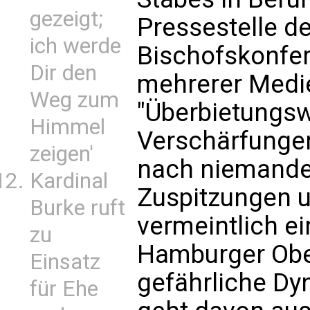
gezeigt;
Pressestelle d
ich werde
Bischofskonfe
Dir den
mehrerer Medie
Weg zum
"Überbietungsw
Himmel
Verschärfungen
zeigen'
nach niemande
Kardinal
Zuspitzungen u
Burke ruft
vermeintlich e
zu
Hamburger Ober
Einsatz
gefährliche Dy
für Ehe