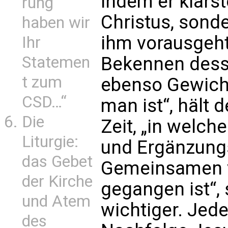
indem er klarste
rung
Christus, sonde
haben wir
ihm vorausgeht
Ihr
Statemen
Bekennen desse
t zum
ebenso Gewicht
CSD…“
man ist“, hält d
Die
Zeit, „in welch
Liturgie:
und Ergänzung
das Gebet
Gemeinsamen v
der Kirche
gegangen ist“,
und Atem
wichtiger. Jede
des