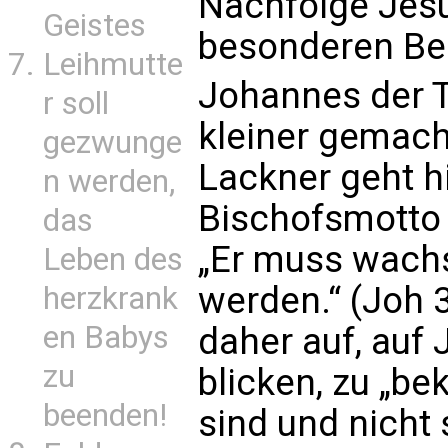
Nachfolge Jesu
Geistes
besonderen Be
Leihmutte
Johannes der T
r soll
kleiner gemach
gezwunge
Lackner geht h
n werden,
Bischofsmotto 
das
„Er muss wachs
Leben des
werden.“ (Joh 3
herzkrank
en Babys
daher auf, auf
zu
blicken, zu „b
beenden!
sind und nicht s