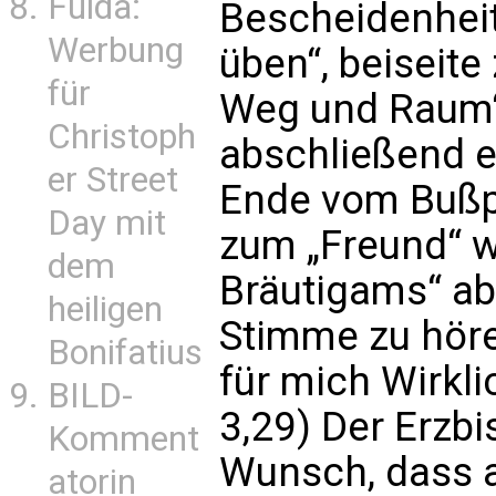
Fulda:
Bescheidenhei
Werbung
üben“, beiseite
für
Weg und Raum“ z
Christoph
abschließend e
er Street
Ende vom Bußp
Day mit
zum „Freund“ w
dem
Bräutigams“ ab
heiligen
Stimme zu höre
Bonifatius
für mich Wirkl
BILD-
3,29) Der Erzb
Komment
Wunsch, dass a
atorin