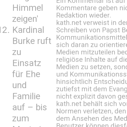
Ein Kommentar ist auf
Himmel
Kommentare geben nic
Redaktion wieder.
zeigen'
kath.net verweist in
Kardinal
Schreiben von Papst B
Kommunikationsmittel 
Burke ruft
sich daran zu orientie
zu
Medien mitzuteilen be
religiöse Inhalte auf 
Einsatz
Medien zu setzen, sond
für Ehe
und Kommunikationsst
hinsichtlich Entscheid
und
zutiefst mit dem Eva
Familie
nicht explizit davon ge
kath.net behält sich v
auf – bis
Normen verletzen, den
zum
dem Ansehen des Mediu
Benutzer können diesfa