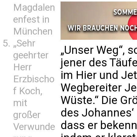
Magdalen
enfest in
München
„Sehr
„Unser Weg“, so
geehrter
jener des Täufe
Herr
im Hier und Jet
Erzbischo
Wegbereiter Je
f Koch,
Wüste.“ Die Gr
mit
des Johannes‘ z
großer
dass er bekenne
Verwunde