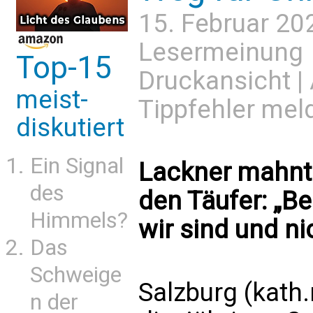
15. Februar 20
Lesermeinung
Top-15
Druckansicht
|
meist-
Tippfehler mel
diskutiert
Ein Signal
Lackner mahnt 
des
den Täufer: „B
Himmels?
wir sind und ni
Das
Schweige
Salzburg (kath
n der