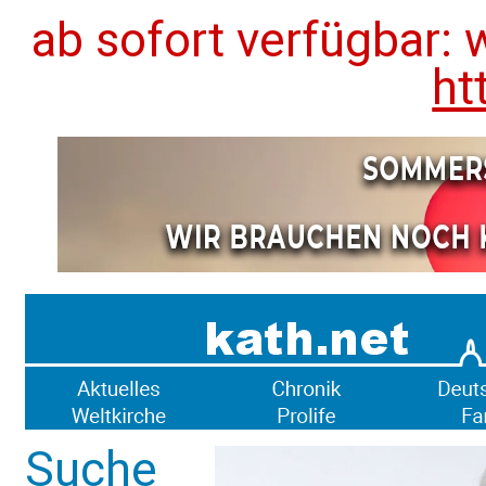
ab sofort verfügbar: 
ht
Suche