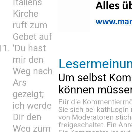
Italiens
Kirche
ruft zum
Gebet auf
'Du hast
mir den
Lesermeinu
Weg nach
Um selbst Kom
Ars
können müssen 
gezeigt;
Für die Kommentiermög
ich werde
Sie sich bei
kathLogin 
Dir den
von Moderatoren stich
freigeschaltet. Ein Anr
Weg zum