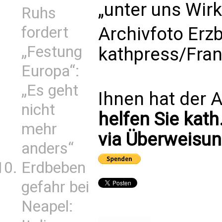
„unter uns Wirk
Ruhs
fordert
Archivfoto Erz
„Festung
kathpress/Fra
Europa“:
„Es geht
Ihnen hat der A
nicht
helfen Sie kath
mehr
via Überweisun
anders“
Erdbeben
gefahr bei
Neapel: