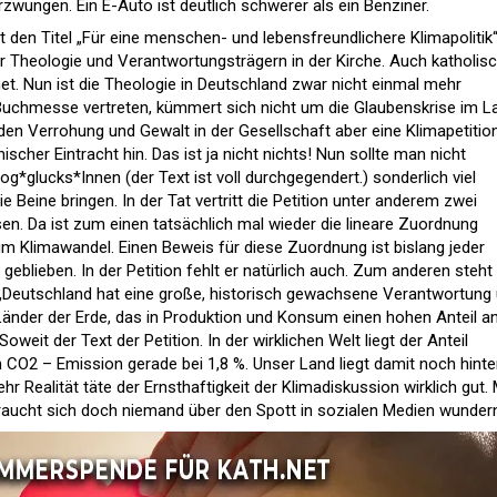
zwungen. Ein E-Auto ist deutlich schwerer als ein Benziner.
t den Titel „Für eine menschen- und lebensfreundlichere Klimapolitik“
der Theologie und Verantwortungsträgern in der Kirche. Auch katholis
et. Nun ist die Theologie in Deutschland zwar nicht einmal mehr
Buchmesse vertreten, kümmert sich nicht um die Glaubenskrise im L
en Verrohung und Gewalt in der Gesellschaft aber eine Klimapetitio
cher Eintracht hin. Das ist ja nicht nichts! Nun sollte man nicht
g*glucks*Innen (der Text ist voll durchgegendert.) sonderlich viel
e Beine bringen. In der Tat vertritt die Petition unter anderem zwei
n. Da ist zum einen tatsächlich mal wieder die lineare Zuordnung
m Klimawandel. Einen Beweis für diese Zuordnung ist bislang jeder
geblieben. In der Petition fehlt er natürlich auch. Zum anderen steht 
: „Deutschland hat eine große, historisch gewachsene Verantwortung
 Länder der Erde, das in Produktion und Konsum einen hohen Anteil a
weit der Text der Petition. In der wirklichen Welt liegt der Anteil
 CO2 – Emission gerade bei 1,8 %. Unser Land liegt damit noch hinte
hr Realität täte der Ernsthaftigkeit der Klimadiskussion wirklich gut. 
raucht sich doch niemand über den Spott in sozialen Medien wunder