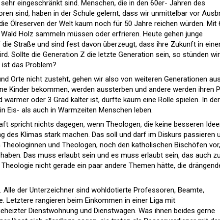
ehr eingeschränkt sind. Menschen, die in den 60er- Jahren des
en sind, haben in der Schule gelernt, dass wir unmittelbar vor Ausb
die Ölreserven der Welt kaum noch für 50 Jahre reichen würden. Mit 
im Wald Holz sammeln müssen oder erfrieren. Heute gehen junge
die Straße und sind fest davon überzeugt, dass ihre Zukunft in eine
d. Sollte die Generation Z die letzte Generation sein, so stünden wir
o ist das Problem?
d Orte nicht zusteht, gehen wir also von weiteren Generationen aus
keine Kinder bekommen, werden aussterben und andere werden ihren P
wärmer oder 3 Grad kälter ist, dürfte kaum eine Rolle spielen. In der
in Eis- als auch in Warmzeiten Menschen leben.
chaft spricht nichts dagegen, wenn Theologen, die keine besseren Ide
ng des Klimas stark machen. Das soll und darf im Diskurs passieren 
 Theologinnen und Theologen, noch den katholischen Bischöfen vor
u haben. Das muss erlaubt sein und es muss erlaubt sein, das auch z
ie Theologie nicht gerade ein paar andere Themen hätte, die drängend
n. Alle der Unterzeichner sind wohldotierte Professoren, Beamte,
e. Letztere rangieren beim Einkommen in einer Liga mit
 geheizter Dienstwohnung und Dienstwagen. Was ihnen beides gerne