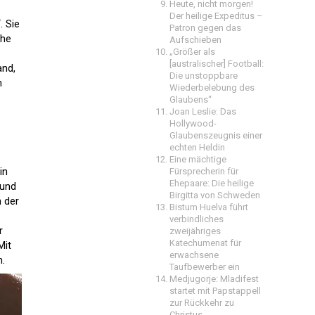
Heute, nicht morgen!
Der heilige Expeditus –
. Sie
Patron gegen das
che
Aufschieben
„Größer als
[australischer] Football:
and,
Die unstoppbare
n
Wiederbelebung des
Glaubens“
Joan Leslie: Das
Hollywood-
Glaubenszeugnis einer
echten Heldin
Eine mächtige
in
Fürsprecherin für
Ehepaare: Die heilige
 und
Birgitta von Schweden
n der
Bistum Huelva führt
verbindliches
r
zweijähriges
Katechumenat für
Mit
erwachsene
n.
Taufbewerber ein
Medjugorje: Mladifest
startet mit Papstappell
zur Rückkehr zu
Christus