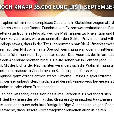
rophen ist ein recht komplexes Geschehen. Statistiken zeigen aller
n Jahren keine signifikante Zunahme von Extremwettersituationen. Fe
tterkatastrophen stetig ab, weil die Maßnahmen zu Prävention und H
Panik zu verbreiten, wäre es sinnvoller den Sektor Prävention und Hilf
allerdings etwas, dass in der Tat zugenommen hat: Die Aufmerksamkeit
ren auf den Philippinen eine Überschwemmung war oder im mittlere
bte, erfuhr man viele Tage später davon. Das Ausmaß der Informati
n den Abendnachrichten hinaus. Heute sehen wir in Echtzeit jede
l. Mit der Dichte der Nachrichten verändert sich die Wahrnehmung u
druck einer massiven Zunahme von Katastrophen. Dass einige der
gnisse ganz offensichtlich starke Extreme – zum Beispiel extreme
 sei hier unbestritten. Fraglich und derzeit keineswegs bewiesen ist
snahmen oder einen Trend handelt.
 an der Tatsache, dass sich das Klima verändert. Es verändert sich,
t. Seit Bestehen der Welt ist das Klima ein dynamisches Geschehen.
e, kann aber auch sehr kurzfristige heftige Ausschläge zeigen. Das a
 Tatsache, dass unsere Vorhersagemöglichkeiten auch in Zeiten