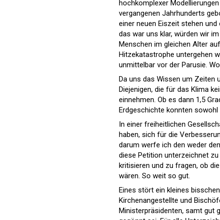
hochkomplexer Modellierungen s
vergangenen Jahrhunderts gebor
einer neuen Eiszeit stehen und 
das war uns klar, würden wir 
Menschen im gleichen Alter auf 
Hitzekatastrophe untergehen wir
unmittelbar vor der Parusie. W
Da uns das Wissen um Zeiten un
Diejenigen, die für das Klima 
einnehmen. Ob es dann 1,5 Grad 
Erdgeschichte konnten sowohl 
In einer freiheitlichen Gesells
haben, sich für die Verbesseru
darum werfe ich den weder den
diese Petition unterzeichnet z
kritisieren und zu fragen, ob d
wären. So weit so gut.
Eines stört ein kleines bissche
Kirchenangestellte und Bischöf
Ministerpräsidenten, samt gut