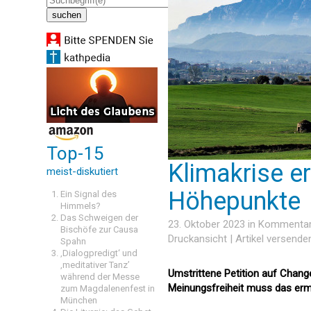
Top-15
Klimakrise e
meist-diskutiert
Höhepunkte
Ein Signal des
Himmels?
Das Schweigen der
23. Oktober 2023 in
Kommenta
Bischöfe zur Causa
Druckansicht
|
Artikel versende
Spahn
‚Dialogpredigt‘ und
‚meditativer Tanz’
Umstrittene Petition auf Chang
während der Messe
Meinungsfreiheit muss das erm
zum Magdalenenfest in
München