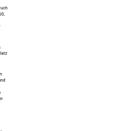
ruch
60,
r
.
latz
en
und
,
u
er