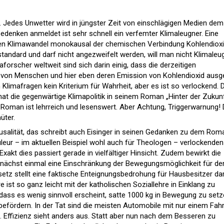
de. Jedes Unwetter wird in jüngster Zeit von einschlägigen Medien dem
denken anmeldet ist sehr schnell ein verfemter Klimaleugner. Eine
den Klimawandel monokausal der chemischen Verbindung Kohlendiox
ldstandard und darf nicht angezweifelt werden, will man nicht Klimaleu
forscher weltweit sind sich darin einig, dass die derzeitigen
von Menschen und hier eben deren Emission von Kohlendioxid ausg
 Klimafragen kein Kriterium für Wahrheit, aber es ist so verlockend. 
hat die gegenwärtige Klimapolitik in seinem Roman „Hinter der Zukun
r Roman ist lehrreich und lesenswert. Aber Achtung, Triggerwarnung! 
üter.
salität, das schreibt auch Eisinger in seinen Gedanken zu dem Rom
 Couleur – im aktuellen Beispiel wohl auch für Theologen – verlockenden
Exakt dies passiert gerade in vielfältiger Hinsicht. Zudem bewirkt die
unächst einmal eine Einschränkung der Bewegungsmöglichkeit für de
tz stellt eine faktische Enteignungsbedrohung für Hausbesitzer dar
ist so ganz leicht mit der katholischen Soziallehre in Einklang zu
, dass es wenig sinnvoll erscheint, satte 1000 kg in Bewegung zu setz
befördern. In der Tat sind die meisten Automobile mit nur einem Fah
 Effizienz sieht anders aus. Statt aber nun nach dem Besseren zu