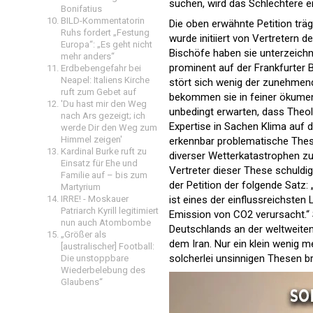
suchen, wird das Schlechtere er
Bonifatius
BILD-Kommentatorin
Die oben erwähnte Petition träg
Ruhs fordert „Festung
wurde initiiert von Vertretern 
Europa“: „Es geht nicht
Bischöfe haben sie unterzeichn
mehr anders“
prominent auf der Frankfurter 
Erdbebengefahr bei
Neapel: Italiens Kirche
stört sich wenig der zunehmend
ruft zum Gebet auf
bekommen sie in feiner ökumenis
'Du hast mir den Weg
unbedingt erwarten, dass Theolo
nach Ars gezeigt; ich
Expertise in Sachen Klima auf di
werde Dir den Weg zum
Himmel zeigen'
erkennbar problematische These
Kardinal Burke ruft zu
diverser Wetterkatastrophen zu
Einsatz für Ehe und
Vertreter dieser These schuldig 
Familie auf – bis zum
der Petition der folgende Satz
Martyrium
IRRE! - Moskauer
ist eines der einflussreichsten
Patriarch Kyrill legitimiert
Emission von CO2 verursacht.“ So
nun auch Atombombe
Deutschlands an der weltweiten
„Größer als
dem Iran. Nur ein klein wenig me
[australischer] Football:
solcherlei unsinnigen Thesen b
Die unstoppbare
Wiederbelebung des
Glaubens“