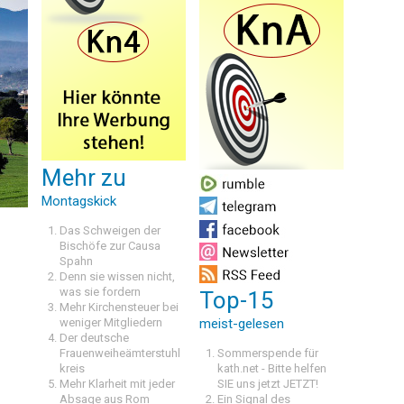
Mehr zu
Montagskick
Das Schweigen der
Bischöfe zur Causa
Spahn
Denn sie wissen nicht,
was sie fordern
Top-15
Mehr Kirchensteuer bei
weniger Mitgliedern
meist-gelesen
Der deutsche
Frauenweiheämterstuhl
Sommerspende für
kreis
kath.net - Bitte helfen
Mehr Klarheit mit jeder
SIE uns jetzt JETZT!
Absage aus Rom
Ein Signal des