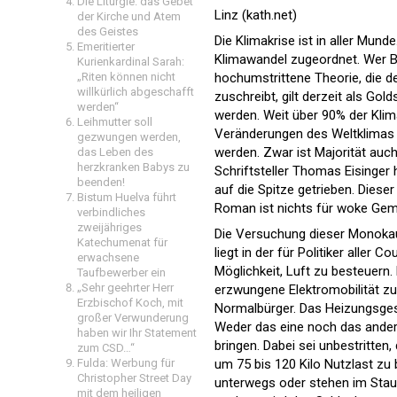
Die Liturgie: das Gebet
Linz (kath.net)
der Kirche und Atem
des Geistes
Die Klimakrise ist in aller Mun
Emeritierter
Klimawandel zugeordnet. Wer Be
Kurienkardinal Sarah:
„Riten können nicht
hochumstrittene Theorie, die 
willkürlich abgeschafft
zuschreibt, gilt derzeit als Go
werden“
werden. Weit über 90% der Klima
Leihmutter soll
Veränderungen des Weltklimas 
gezwungen werden,
werden. Zwar ist Majorität auch
das Leben des
herzkranken Babys zu
Schriftsteller Thomas Eisinger 
beenden!
auf die Spitze getrieben. Diese
Bistum Huelva führt
Roman ist nichts für woke Gem
verbindliches
zweijähriges
Die Versuchung dieser Monokau
Katechumenat für
liegt in der für Politiker aller
erwachsene
Möglichkeit, Luft zu besteuern. 
Taufbewerber ein
„Sehr geehrter Herr
erzwungene Elektromobilität z
Erzbischof Koch, mit
Normalbürger. Das Heizungsgese
großer Verwunderung
Weder das eine noch das andere 
haben wir Ihr Statement
bringen. Dabei sei unbestritten
zum CSD…“
Fulda: Werbung für
um 75 bis 120 Kilo Nutzlast zu 
Christopher Street Day
unterwegs oder stehen im Stau.
mit dem heiligen