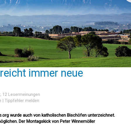
rreicht immer neue
r
, 12 Lesermeinungen
n
|
Tippfehler melden
e.org wurde auch von katholischen Bischöfen unterzeichnet.
öglichen. Der Montagskick von Peter Winnemöller