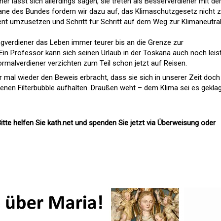
ner lässt sich allerdings sagen, sie treten als Besserverdiener mit d
ane des Bundes fordern wir dazu auf, das Klimaschutzgesetz nicht 
t umzusetzen und Schritt für Schritt auf dem Weg zur Klimaneutral
ngverdiener das Leben immer teurer bis an die Grenze zur
Ein Professor kann sich seinen Urlaub in der Toskana auch noch leis
ormalverdiener verzichten zum Teil schon jetzt auf Reisen.
r mal wieder den Beweis erbracht, dass sie sich in unserer Zeit doch
igenen Filterbubble aufhalten. Draußen weht – dem Klima sei es gekla
itte helfen Sie kath.net und spenden Sie jetzt via Überweisung oder