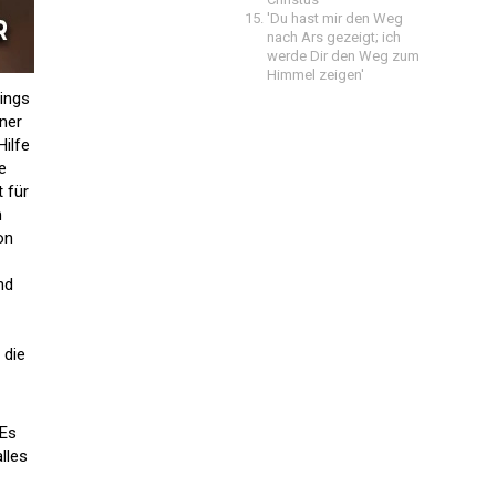
'Du hast mir den Weg
nach Ars gezeigt; ich
werde Dir den Weg zum
Himmel zeigen'
dings
rner
ilfe
e
 für
n
on
nd
 die
 Es
lles