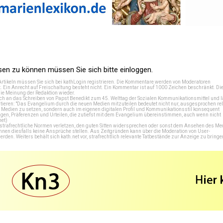
n zu können müssen Sie sich bitte einloggen.
Artikeln müssen Sie sich bei
kathLogin registrieren
. Die Kommentare werden von Moderatoren
t. Ein Anrecht auf Freischaltung besteht nicht. Ein Kommentar ist auf 1000 Zeichen beschränkt. Di
e Meinung der Redaktion wieder.
 an das Schreiben von Papst Benedikt zum 45. Welttag der Sozialen Kommunikationsmittel und lä
tieren: "Das Evangelium durch die neuen Medien mitzuteilen bedeutet nicht nur, ausgesprochen rel
en Medien zu setzen, sondern auch im eigenen digitalen Profil und Kommunikationsstil konsequent
en, Präferenzen und Urteilen, die zutiefst mit dem Evangelium übereinstimmen, auch wenn nicht
net
)
e strafrechtliche Normen verletzen, den guten Sitten widersprechen oder sonst dem Ansehen des M
önnen diesfalls keine Ansprüche stellen. Aus Zeitgründen kann über die Moderation von User-
en. Weiters behält sich kath.net vor, strafrechtlich relevante Tatbestände zur Anzeige zu bringe