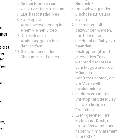
Sieben Pfarreien sind
Himmels?
viel zu viel für ein Bistum
Das Schweigen der
ZDF hasst Katholiken
Bischöfe zur Causa
Episkopale
Spahn
Arbeitsverweigerung in
Leihmutter soll
id
einem kleinen Video
gezwungen werden,
gner
Die ekklesialen
das Leben des
Abrissbagger kreisen in
herzkranken Babys zu
den Dörfern
beenden!
elöst
Geht zu denen, die
‚Dialogpredigt‘ und
Der
Christus nicht kennen
‚meditativer Tanz’
ft“
während der Messe
Der
zum Magdalenenfest in
München
Der "rote Priester", der
an,
die Musikwelt
revolutionierte
Fulda: Werbung für
Christopher Street Day
n
mit dem heiligen
.
Bonifatius
„Sehr geehrter Herr
Erzbischof Koch, mit
en,
großer Verwunderung
rer
haben wir Ihr Statement
zum CSD…“