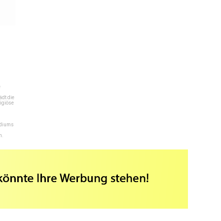
e
dt die
igiöse
ediums
n.