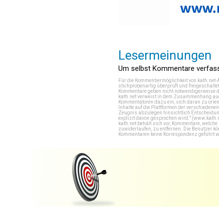
Lesermeinungen
Um selbst Kommentare verfasse
Für die Kommentiermöglichkeit von kath.net-
stichprobenartig überprüft und freigeschalte
Kommentare geben nicht notwendigerweise di
kath.net verweist in dem Zusammenhang auch
Kommentatoren dazu ein, sich daran zu orien
Inhalte auf die Plattformen der verschieden
Zeugnis abzulegen hinsichtlich Entscheidung
explizit davon gesprochen wird." (
www.kath.
kath.net behält sich vor, Kommentare, welch
zuwiderlaufen, zu entfernen. Die Benutzer k
Kommentaren keine Korrespondenz geführt werd