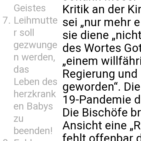
Geistes
Kritik an der K
Leihmutte
sei „nur mehr e
r soll
sie diene „nic
gezwunge
des Wortes Got
n werden,
„einem willfäh
das
Regierung und
Leben des
geworden“. Die
herzkrank
19-Pandemie d
en Babys
Die Bischöfe b
zu
Ansicht eine „
beenden!
fehlt offenbar 