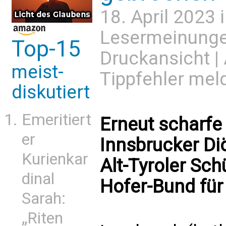
18. April 2023 
Lesermeinung
Top-15
Druckansicht
|
meist-
Tippfehler mel
diskutiert
Emeritiert
Erneut scharfe 
er
Innsbrucker Di
Kurienkar
Alt-Tyroler Sc
dinal
Hofer-Bund für 
Sarah:
„Riten