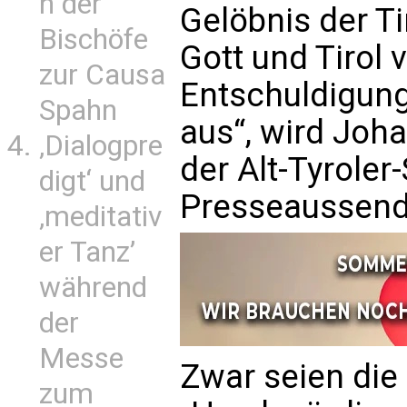
n der
Gelöbnis der Ti
Bischöfe
Gott und Tirol 
zur Causa
Entschuldigung
Spahn
aus“, wird Joh
‚Dialogpre
der Alt-Tyroler
digt‘ und
Presseaussendu
‚meditativ
er Tanz’
während
der
Messe
Zwar seien die
zum