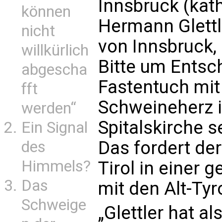
Innsbruck (kath
können
Hermann Glettl
nicht
von Innsbruck,
willkürlich
Bitte um Entsc
abgescha
Fastentuch mit
fft
Schweineherz i
werden“
Spitalskirche s
Ein Signal
Das fordert de
des
Himmels?
Tirol in eine
Das
mit den Alt-Tyr
Schweige
„Glettler hat a