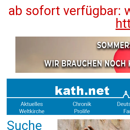
ab sofort verfügbar: 
ht
Suche