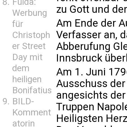
Fulda:
zu Gott und de
Werbung
Am Ende der A
für
Verfasser an, d
Christoph
Abberufung Gle
er Street
Day mit
Innsbruck über
dem
Am 1. Juni 179
heiligen
Ausschuss der 
Bonifatius
angesichts der
BILD-
Truppen Napol
Komment
Heiligsten Her
atorin