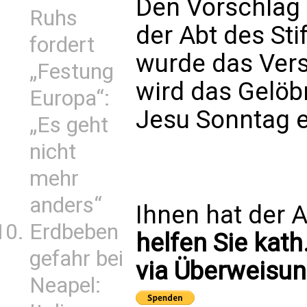
Den Vorschlag 
Ruhs
der Abt des Sti
fordert
wurde das Vers
„Festung
wird das Gelöb
Europa“:
Jesu Sonntag e
„Es geht
nicht
mehr
anders“
Ihnen hat der A
Erdbeben
helfen Sie kath
gefahr bei
via Überweisun
Neapel: