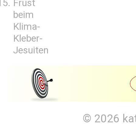
Frust
beim
Klima-
Kleber-
Jesuiten
© 2026
ka