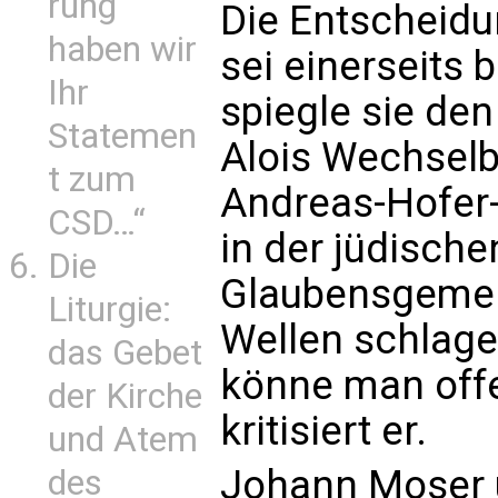
rung
Die Entscheidu
haben wir
sei einerseits 
Ihr
spiegle sie den
Statemen
Alois Wechselb
t zum
Andreas-Hofer-
CSD…“
in der jüdisch
Die
Glaubensgemei
Liturgie:
Wellen schlage
das Gebet
könne man offe
der Kirche
kritisiert er.
und Atem
Johann Moser 
des