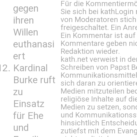
Für die Kommentiermög
gegen
Sie sich bei
kathLogin 
ihren
von Moderatoren stich
freigeschaltet. Ein Anr
Willen
Ein Kommentar ist auf
euthanasi
Kommentare geben nic
Redaktion wieder.
ert
kath.net verweist in
Kardinal
Schreiben von Papst B
Kommunikationsmittel 
Burke ruft
sich daran zu orientie
zu
Medien mitzuteilen be
religiöse Inhalte auf 
Einsatz
Medien zu setzen, sond
für Ehe
und Kommunikationsst
hinsichtlich Entscheid
und
zutiefst mit dem Eva