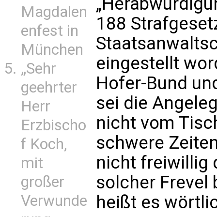
„Herabwürdigun
Magdalen
188 Strafgeset
enfest in
Staatsanwaltsc
München
eingestellt wo
„Sehr
Hofer-Bund und
geehrter
sei die Angele
Herr
nicht vom Tisch
Erzbischo
schwere Zeite
f Koch,
nicht freiwillig
mit
solcher Frevel 
großer
Verwunde
heißt es wörtl