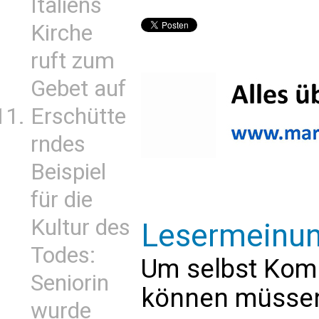
Italiens
Kirche
ruft zum
Gebet auf
Erschütte
rndes
Beispiel
für die
Kultur des
Lesermeinu
Todes:
Um selbst Kom
Seniorin
können müssen 
wurde