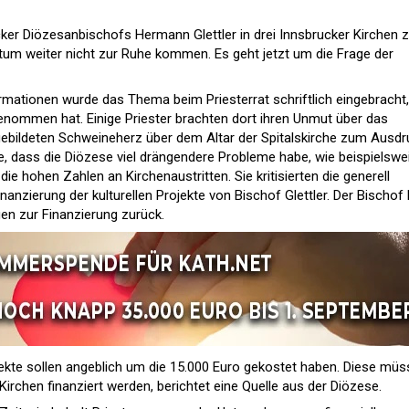
ker Diözesanbischofs Hermann Glettler in drei Innsbrucker Kirchen z
tum weiter nicht zur Ruhe kommen. Es geht jetzt um die Frage der
ormationen wurde das Thema beim Priesterrat schriftlich eingebracht,
genommen hat. Einige Priester brachten dort ihren Unmut über das
ebildeten Schweineherz über dem Altar der Spitalskirche zum Ausdr
, dass die Diözese viel drängendere Probleme habe, wie beispielswe
e hohen Zahlen an Kirchenaustritten. Sie kritisierten die generell
anzierung der kulturellen Projekte von Bischof Glettler. Der Bischof h
gen zur Finanzierung zurück.
ekte sollen angeblich um die 15.000 Euro gekostet haben. Diese müs
rchen finanziert werden, berichtet eine Quelle aus der Diözese.