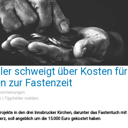
tler schweigt über Kosten für
n zur Fastenzeit
esermeinungen
n
|
Tippfehler melden
rojekte in den drei Innsbrucker Kirchen, darunter das Fastentuch mi
rz, soll angeblich um die 15.000 Euro gekostet haben.