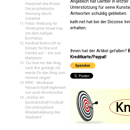
Angeblich hat Glettler in letzt
Hauptziel des Bösen:
Unterstützung für seine Kunsta
Die prophetische
Antworten schuldig geblieben.
Warnung des hl.
Scharbel
kath.net hat bei der Diözese 
Fulda: Werbung für
erhalten.
Christopher Street Day
mit dem heiligen
Bonifatius
Kardinal Burke ruft zu
Einsatz für Ehe und
Ihnen hat der Artikel gefallen?
B
Familie auf – bis zum
Kreditkarte/Paypal!
Martyrium
'Du hast mir den Weg
nach Ars gezeigt; ich
werde Dir den Weg zum
Himmel zeigen'
IRRE! - Moskauer
Patriarch Kyrill legitimiert
nun auch Atombombe
„Größer als
[australischer] Football:
Die unstoppbare
Wiederbelebung des
Glaubens“