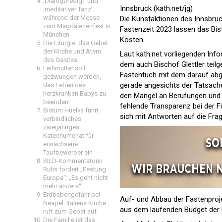
‚Dialogpredigt‘ und
Innsbruck (kath.net/jg)
‚meditativer Tanz’
während der Messe
Die Kunstaktionen des Innsbruc
zum Magdalenenfest in
Fastenzeit 2023 lassen das Bis
München
Kosten.
Die Liturgie: das Gebet
der Kirche und Atem
Laut kath.net vorliegenden Inf
des Geistes
dem auch Bischof Glettler teil
Leihmutter soll
Fastentuch mit dem darauf abg
gezwungen werden,
gerade angesichts der Tatsache
das Leben des
herzkranken Babys zu
den Mangel an Berufungen und di
beenden!
fehlende Transparenz bei der Fin
Bistum Huelva führt
sich mit Antworten auf die Fra
verbindliches
zweijähriges
Katechumenat für
erwachsene
Taufbewerber ein
BILD-Kommentatorin
Ruhs fordert „Festung
Europa“: „Es geht nicht
mehr anders“
Erdbebengefahr bei
Auf- und Abbau der Fastenproj
Neapel: Italiens Kirche
aus dem laufenden Budget der Ki
ruft zum Gebet auf
Die Familie ist das