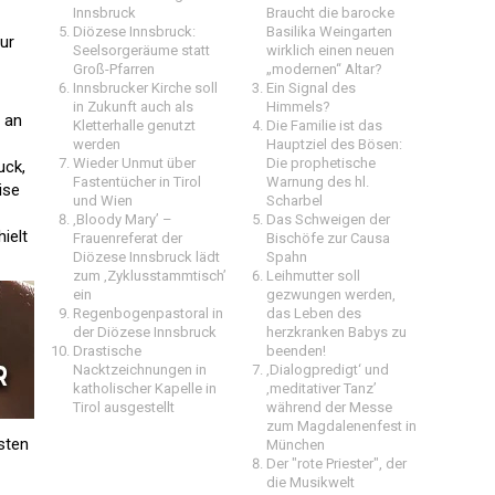
Innsbruck
Braucht die barocke
Diözese Innsbruck:
Basilika Weingarten
ur
Seelsorgeräume statt
wirklich einen neuen
Groß-Pfarren
„modernen“ Altar?
Innsbrucker Kirche soll
Ein Signal des
in Zukunft auch als
Himmels?
 an
Kletterhalle genutzt
Die Familie ist das
werden
Hauptziel des Bösen:
Wieder Unmut über
Die prophetische
uck,
Fastentücher in Tirol
Warnung des hl.
ise
und Wien
Scharbel
‚Bloody Mary’ –
Das Schweigen der
ielt
Frauenreferat der
Bischöfe zur Causa
Diözese Innsbruck lädt
Spahn
zum ‚Zyklusstammtisch’
Leihmutter soll
ein
gezwungen werden,
Regenbogenpastoral in
das Leben des
der Diözese Innsbruck
herzkranken Babys zu
Drastische
beenden!
Nacktzeichnungen in
‚Dialogpredigt‘ und
katholischer Kapelle in
‚meditativer Tanz’
Tirol ausgestellt
während der Messe
zum Magdalenenfest in
sten
München
Der "rote Priester", der
die Musikwelt