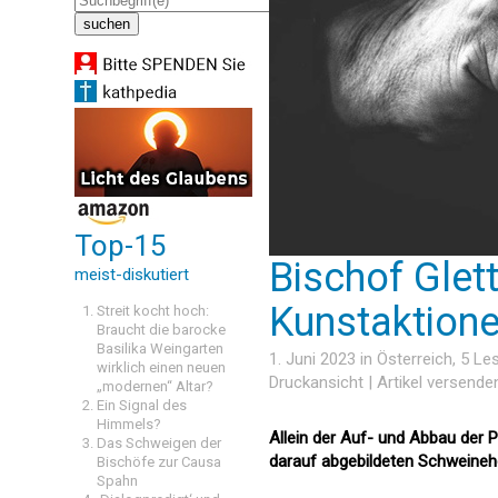
Top-15
Bischof Glet
meist-diskutiert
Kunstaktione
Streit kocht hoch:
Braucht die barocke
Basilika Weingarten
1. Juni 2023 in
Österreich
, 5 L
wirklich einen neuen
Druckansicht
|
Artikel versende
„modernen“ Altar?
Ein Signal des
Himmels?
Allein der Auf- und Abbau der P
Das Schweigen der
darauf abgebildeten Schweinehe
Bischöfe zur Causa
Spahn