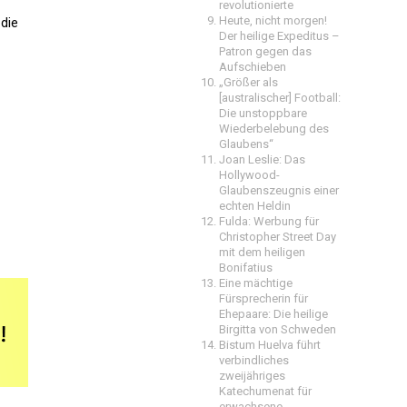
revolutionierte
Heute, nicht morgen!
die
Der heilige Expeditus –
Patron gegen das
Aufschieben
„Größer als
[australischer] Football:
Die unstoppbare
Wiederbelebung des
Glaubens“
Joan Leslie: Das
Hollywood-
Glaubenszeugnis einer
echten Heldin
Fulda: Werbung für
Christopher Street Day
mit dem heiligen
Bonifatius
Eine mächtige
Fürsprecherin für
Ehepaare: Die heilige
Birgitta von Schweden
Bistum Huelva führt
verbindliches
zweijähriges
Katechumenat für
erwachsene