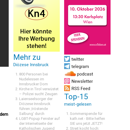
Mehr zu
Diözese Innsbruck
800 Personen bei
Nudelessen im
Innsbrucker Dom
Kirche in Tirol verwüstet
– Polizei sucht Zeugen
Top-15
Laienseelsorger der
Diözese Innsbruck
meist-gelesen
führen ‚tröstende
Salbung‘ durch
Sommerspende für
t dem
LGBT-Popup Fenster auf
kath.net - Bitte helfen
der Internetseite der
SIE uns jetzt JETZT!
Katholischen Jugend
Streit kocht hoch: