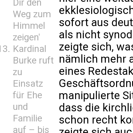
Dir den
ekklesiologisch
Weg zum
sofort aus deu
Himmel
als nicht synod
zeigen'
zeigte sich, w
Kardinal
nämlich mehr a
Burke ruft
eines Redestak
zu
Geschäftsordn
Einsatz
manipulierte Si
für Ehe
und
dass die kirchl
Familie
schon recht kon
auf – bis
zeigte sich au