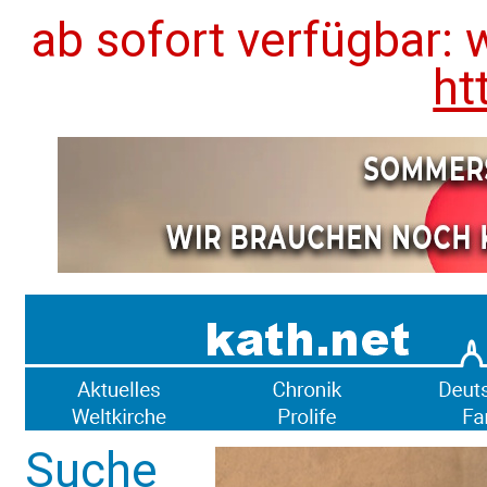
ab sofort verfügbar: 
ht
Suche