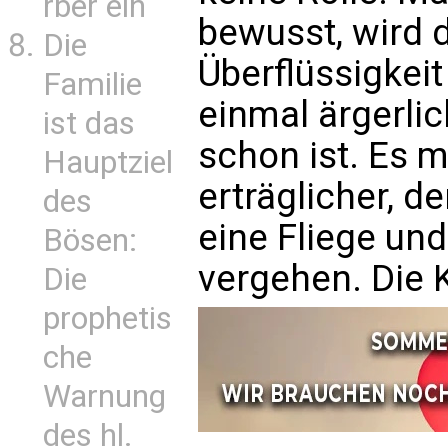
rber ein
bewusst, wird 
Die
Überflüssigkei
Familie
einmal ärgerlic
ist das
schon ist. Es 
Hauptziel
erträglicher, de
des
eine Fliege und
Bösen:
vergehen. Die K
Die
prophetis
che
Warnung
des hl.