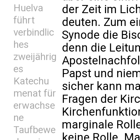
Huelva
der Zeit im Li
führt
deuten. Zum ei
verbindlic
Synode die Bis
hes
denn die Leitun
zweijährig
Apostelnachfol
es
Papst und nie
Katechu
sicher kann man
menat für
Fragen der Kir
erwachse
Kirchenfunktio
ne
marginale Rolle
Taufbewe
keine Rolle. M