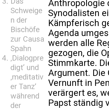
Das
Anthropologie
Schweige
Synodalisten e
n der
Kämpferisch ge
Bischöfe
Agenda umgese
zur Causa
werden alle Reg
Spahn
gezogen, die Op
‚Dialogpre
Stimmkarte. Die
digt‘ und
Argument. Die G
‚meditativ
Vernunft in Pe
er Tanz’
verärgert es, 
während
Papst ständig 
der