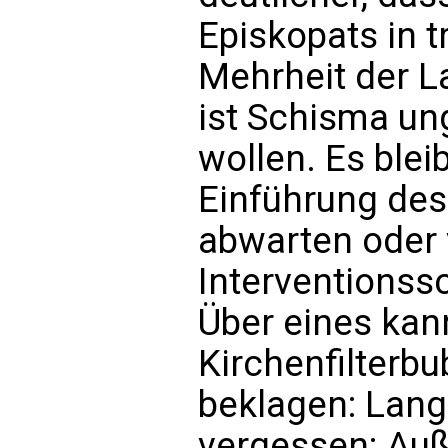
Episkopats in t
Mehrheit der L
ist Schisma u
wollen. Es ble
Einführung des
abwarten oder 
Interventionss
Über eines kan
Kirchenfilterbu
beklagen: Lange
vergessen: Auß