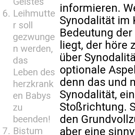
Geistes
informieren. We
Leihmutte
Synodalität im 
r soll
Bedeutung der S
gezwunge
liegt, der höre
n werden,
über Synodalit
das
optionale Aspe
Leben des
denn das und n
herzkrank
Synodalität, ei
en Babys
Stoßrichtung. S
zu
den Grundvollz
beenden!
aber eine sinnv
Bistum