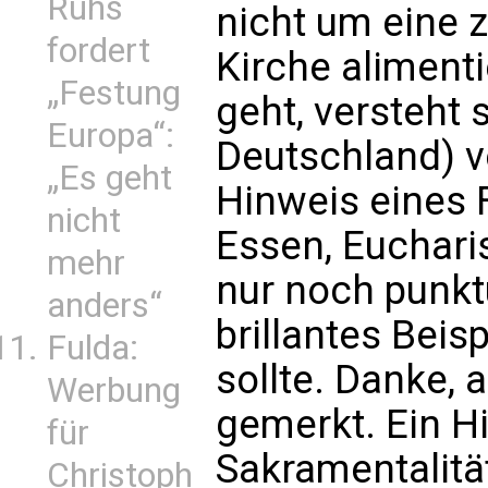
Ruhs
nicht um eine 
fordert
Kirche aliment
„Festung
geht, versteht 
Europa“:
Deutschland) v
„Es geht
Hinweis eines 
nicht
Essen, Euchari
mehr
nur noch punktu
anders“
brillantes Beisp
Fulda:
sollte. Danke,
Werbung
gemerkt. Ein Hi
für
Sakramentalitä
Christoph