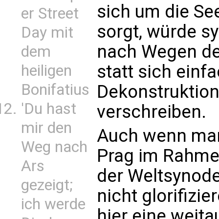
sich um die Se
er Street
sorgt, würde s
Day mit
nach Wegen der
dem
statt sich einf
heiligen
Bonifatius
Dekonstruktion
'Du hast
verschreiben.
mir den
Auch wenn man
Weg nach
Prag im Rahme
Ars
der Weltsynode
gezeigt;
nicht glorifizie
ich werde
hier eine weit