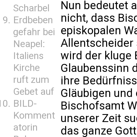
Nun bedeutet a
Scharbel
nicht, dass Bis
Erdbeben
episkopalen W
gefahr bei
Allentscheider
Neapel:
wird der kluge 
Italiens
Glaubenssinn d
Kirche
ruft zum
ihre Bedürfnis
Gebet auf
Gläubigen und 
BILD-
Bischofsamt We
Komment
unserer Zeit s
atorin
das ganze Gott