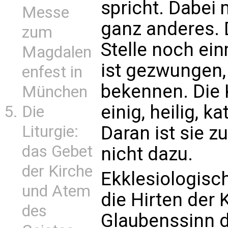
spricht. Dabei
Messe
ganz anderes. 
zum
Stelle noch ei
Magdalen
ist gezwungen, 
enfest in
bekennen. Die K
München
einig, heilig, k
Die
Liturgie:
Daran ist sie z
das Gebet
nicht dazu.
der Kirche
Ekklesiologisch
und Atem
die Hirten der 
des
Glaubenssinn d