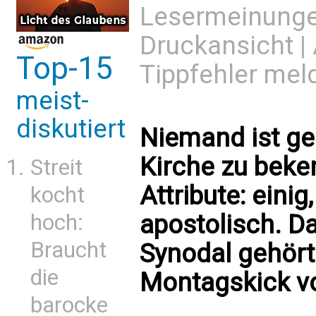
Lesermeinung
Druckansicht
|
Top-15
Tippfehler mel
meist-
diskutiert
Niemand ist ge
Kirche zu beken
Streit
Attribute: einig
kocht
hoch:
apostolisch. Da
Braucht
Synodal gehört 
die
Montagskick v
barocke