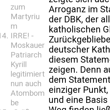
zum
Arroganz im St
Martyriu
der DBK, der all
m
katholischen G
IRRE! -
Zurückgebliebe
Moskauer
deutscher Kath
Patriarch
diesem Stateme
Kyrill
zeigen. Denn au
legitimiert
dem Statement 
nun auch
einziger Punkt
Atombom
und eine Basis
be
Weg finden lie