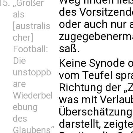
„Größer
des Vorsitzend
als
oder auch nur 
[australis
zugegebenerma
cher]
saß.
Football:
Die
Keine Synode 
unstoppb
vom Teufel spr
are
Richtung der „Z
Wiederbel
was mit Verlau
ebung
Überschätzung 
des
darstellt, zeigt
Glaubens“