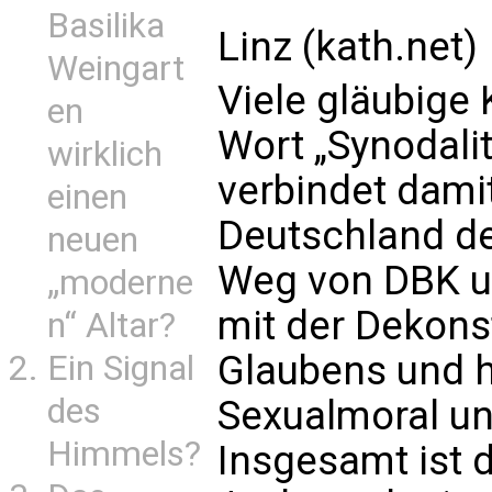
Basilika
Linz (kath.net)
Weingart
Viele gläubige
en
Wort „Synodali
wirklich
verbindet dami
einen
Deutschland de
neuen
Weg von DBK u
„moderne
mit der Dekons
n“ Altar?
Glaubens und h
Ein Signal
des
Sexualmoral un
Himmels?
Insgesamt ist d