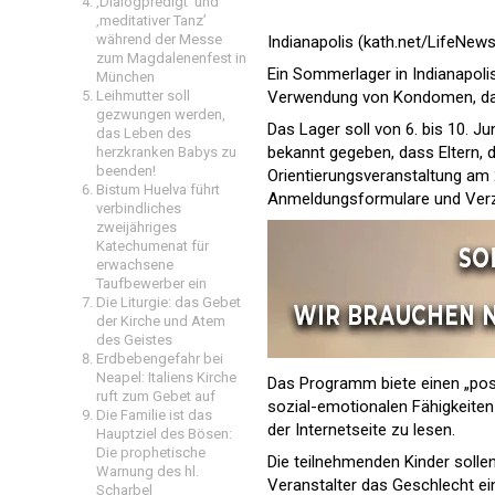
‚Dialogpredigt‘ und
‚meditativer Tanz’
während der Messe
Indianapolis (kath.net/LifeNews
zum Magdalenenfest in
Ein Sommerlager in Indianapolis
München
Leihmutter soll
Verwendung von Kondomen, das 
gezwungen werden,
Das Lager soll von 6. bis 10. Ju
das Leben des
bekannt gegeben, dass Eltern, d
herzkranken Babys zu
beenden!
Orientierungsveranstaltung am 
Bistum Huelva führt
Anmeldungsformulare und Verzi
verbindliches
zweijähriges
Katechumenat für
erwachsene
Taufbewerber ein
Die Liturgie: das Gebet
der Kirche und Atem
des Geistes
Erdbebengefahr bei
Neapel: Italiens Kirche
Das Programm biete einen „posi
ruft zum Gebet auf
sozial-emotionalen Fähigkeiten
Die Familie ist das
der Internetseite zu lesen.
Hauptziel des Bösen:
Die prophetische
Die teilnehmenden Kinder solle
Warnung des hl.
Veranstalter das Geschlecht ein
Scharbel