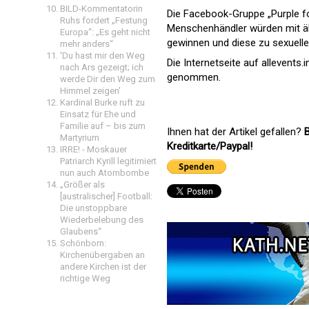
BILD-Kommentatorin
Die Facebook-Gruppe „Purple fo
Ruhs fordert „Festung
Menschenhändler würden mit äh
Europa“: „Es geht nicht
gewinnen und diese zu sexuell
mehr anders“
'Du hast mir den Weg
Die Internetseite auf allevents.
nach Ars gezeigt; ich
genommen.
werde Dir den Weg zum
Himmel zeigen'
Kardinal Burke ruft zu
Einsatz für Ehe und
Familie auf – bis zum
Ihnen hat der Artikel gefallen?
B
Martyrium
Kreditkarte/Paypal!
IRRE! - Moskauer
Patriarch Kyrill legitimiert
nun auch Atombombe
„Größer als
[australischer] Football:
Die unstoppbare
Wiederbelebung des
Glaubens“
Schönborn:
Kirchenübergaben an
andere Kirchen ist der
richtige Weg