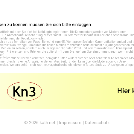
n zu können müssen Sie sich bitte einloggen.
Artikeln müssen Sie sich bei
kathLogin registrieren
. Die Kommentare werden von Moderatoren
t. Ein Anrecht auf Freischaltung besteht nicht. Ein Kommentar ist auf 1000 Zeichen beschränkt. Di
e Meinung der Redaktion wieder.
 an das Schreiben von Papst Benedikt zum 45. Welttag der Sozialen Kommunikationsmittel und lä
tieren: "Das Evangelium durch die neuen Medien mitzuteilen bedeutet nicht nur, ausgesprochen rel
en Medien zu setzen, sondern auch im eigenen digitalen Profil und Kommunikationsstil konsequent
en, Präferenzen und Urteilen, die zutiefst mit dem Evangelium übereinstimmen, auch wenn nicht
net
)
e strafrechtliche Normen verletzen, den guten Sitten widersprechen oder sonst dem Ansehen des M
önnen diesfalls keine Ansprüche stellen. Aus Zeitgründen kann über die Moderation von User-
en. Weiters behält sich kath.net vor, strafrechtlich relevante Tatbestände zur Anzeige zu bringe
© 2026
kath.net
|
Impressum
|
Datenschutz