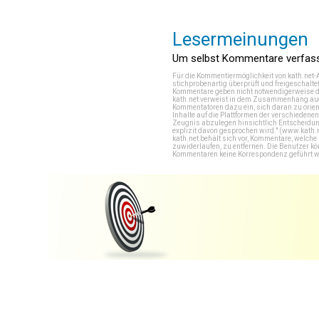
Lesermeinungen
Um selbst Kommentare verfasse
Für die Kommentiermöglichkeit von kath.net-
stichprobenartig überprüft und freigeschalte
Kommentare geben nicht notwendigerweise di
kath.net verweist in dem Zusammenhang auch
Kommentatoren dazu ein, sich daran zu orien
Inhalte auf die Plattformen der verschieden
Zeugnis abzulegen hinsichtlich Entscheidung
explizit davon gesprochen wird." (
www.kath.
kath.net behält sich vor, Kommentare, welch
zuwiderlaufen, zu entfernen. Die Benutzer k
Kommentaren keine Korrespondenz geführt werd