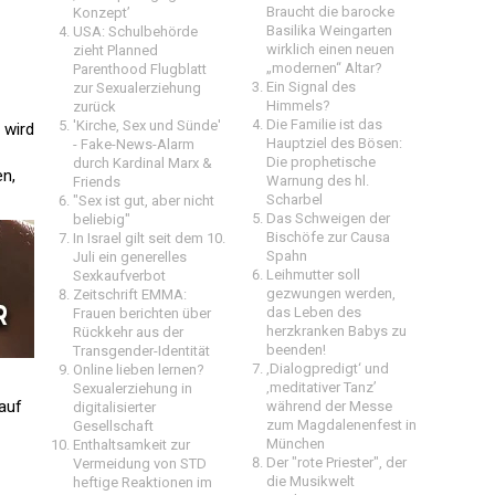
Braucht die barocke
Konzept’
Basilika Weingarten
USA: Schulbehörde
wirklich einen neuen
zieht Planned
„modernen“ Altar?
Parenthood Flugblatt
Ein Signal des
zur Sexualerziehung
Himmels?
zurück
Die Familie ist das
'Kirche, Sex und Sünde'
 wird
Hauptziel des Bösen:
- Fake-News-Alarm
Die prophetische
durch Kardinal Marx &
en,
Warnung des hl.
Friends
Scharbel
"Sex ist gut, aber nicht
Das Schweigen der
beliebig"
Bischöfe zur Causa
In Israel gilt seit dem 10.
Spahn
Juli ein generelles
Leihmutter soll
Sexkaufverbot
gezwungen werden,
Zeitschrift EMMA:
das Leben des
Frauen berichten über
herzkranken Babys zu
Rückkehr aus der
beenden!
Transgender-Identität
‚Dialogpredigt‘ und
Online lieben lernen?
‚meditativer Tanz’
Sexualerziehung in
auf
während der Messe
digitalisierter
zum Magdalenenfest in
Gesellschaft
München
Enthaltsamkeit zur
Der "rote Priester", der
Vermeidung von STD 
die Musikwelt
heftige Reaktionen im