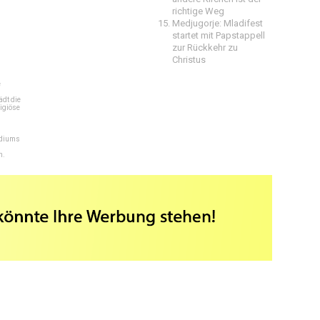
richtige Weg
Medjugorje: Mladifest
startet mit Papstappell
zur Rückkehr zu
Christus
e
dt die
igiöse
ediums
n.