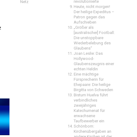
revolutionierte
Netz
Heute, nicht morgen!
Der heilige Expeditus –
Patron gegen das
Aufschieben
z
„Größer als
[australischer] Football:
Die unstoppbare
Wiederbelebung des
Glaubens“
Joan Leslie: Das
Hollywood-
Glaubenszeugnis einer
echten Heldin
Eine mächtige
Fürsprecherin für
Ehepaare: Die heilige
Birgitta von Schweden
Bistum Huelva führt
verbindliches
zweijähriges
Katechumenat für
erwachsene
Taufbewerber ein
Schönborn:
Kirchenübergaben an
andere Kirchen ist der