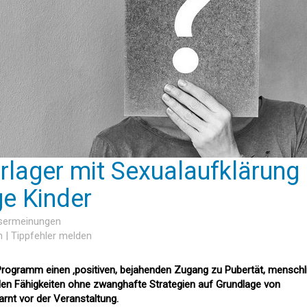
lager mit Sexualaufklärung
ge Kinder
esermeinungen
n
|
Tippfehler melden
Programm einen ‚positiven, bejahenden Zugang zu Pubertät, menschl
len Fähigkeiten ohne zwanghafte Strategien auf Grundlage von
arnt vor der Veranstaltung.