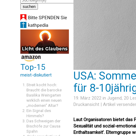
Top-15
USA: Sommer
meist-diskutiert
für 8-10jähri
Streit kocht hoch:
Braucht die barocke
Basilika Weingarten
19. März 2022 in
Jugend
, 20 L
wirklich einen neuen
Druckansicht
|
Artikel versende
„modernen“ Altar?
Ein Signal des
Himmels?
Laut Organisatoren bietet das 
Das Schweigen der
Sexualität und sozial-emotiona
Bischöfe zur Causa
Spahn
Enthaltsamkeit’. Elterngruppe w