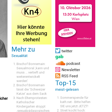
Mehr zu
Sexualität
Bischof Bonnemain:
Sexualmoral ‚kann und
muss ... vertieft und
weiterentwickelt
werden’
Top-15
Bischof Bonnemain
meist-gelesen
lässt die 'Schweizer
Katze' aus dem Sack
Sommerspende für
Nach Elternprotesten:
icher
kath.net - Bitte helfen
Katholischer
SIE uns jetzt JETZT!
Kindergarten stoppt
Streit kocht hoch:
‚sexualpädagogisches