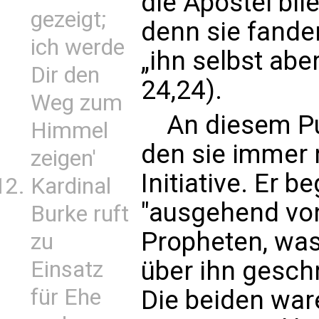
die Apostel bli
gezeigt;
denn sie fanden
ich werde
„ihn selbst abe
Dir den
24,24).
Weg zum
An diesem Pu
Himmel
den sie immer 
zeigen'
Initiative. Er b
Kardinal
"ausgehend vo
Burke ruft
Propheten, was
zu
über ihn geschr
Einsatz
für Ehe
Die beiden war