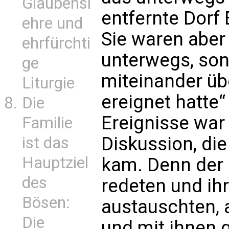
Glaubensl
entfernte Dorf
ehre und
Sie waren aber
ehrfürchti
unterwegs, son
ge
miteinander übe
Liturgie
ereignet hatte“
Die
Ereignisse war 
Familie
Diskussion, di
ist das
Hauptziel
kam. Denn der 
des
redeten und ih
Bösen:
austauschten, 
Die
und mit ihnen g