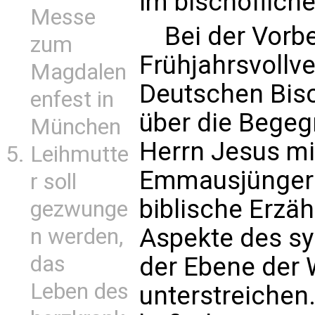
im bischöfliche
Messe
Bei der Vorber
zum
Frühjahrsvoll
Magdalen
Deutschen Bis
enfest in
über die Bege
München
Herrn Jesus mi
Leihmutte
Emmausjüngern
r soll
biblische Erzäh
gezwunge
Aspekte des sy
n werden,
das
der Ebene der 
Leben des
unterstreiche