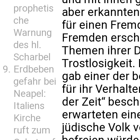
prophetis
aber erkannten 
che
für einen Frem
Warnung
Fremden erschl
des hl.
Themen ihrer D
Scharbel
Trostlosigkeit.
Erdbeben
gab einer der b
gefahr bei
für ihr Verhalte
Neapel:
der Zeit“ besc
Italiens
erwarteten ein
Kirche
jüdische Volk 
ruft zum