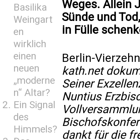
Weges. Allein J
Basilika
Sünde und Tod,
Weingart
in Fülle schenk
en
wirklich
einen
Berlin-Vierzehn
neuen
kath.net dokum
„moderne
Seiner Exzellen
n“ Altar?
Nuntius Erzbisc
Ein Signal
Vollversammlu
des
Bischofskonfer
Himmels?
dankt für die f