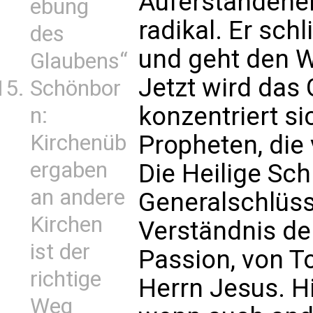
Auferstandenen
ebung
radikal. Er sch
des
und geht den 
Glaubens“
Jetzt wird das
Schönbor
konzentriert si
n:
Kirchenüb
Propheten, die
ergaben
Die Heilige Schr
an andere
Generalschlüsse
Kirchen
Verständnis de
ist der
Passion, von T
richtige
Herrn Jesus. Hi
Weg