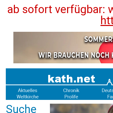
ab sofort verfügbar: 
ht
Suche