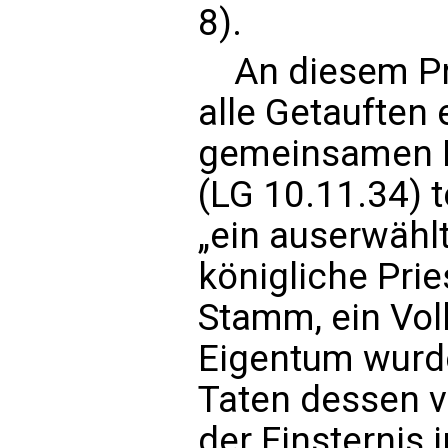
8).
An diesem Pro
alle Getauften 
gemeinsamen P
(LG 10.11.34) t
„ein auserwähl
königliche Prie
Stamm, ein Vol
Eigentum wurde
Taten dessen v
der Finsternis 