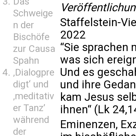
Das
Veröffentlichu
Schweige
Staffelstein-Vi
n der
2022
Bischöfe
“Sie sprachen m
zur Causa
was sich ereign
Spahn
Und es geschah
‚Dialogpre
und ihre Gedan
digt‘ und
‚meditativ
kam Jesus selb
er Tanz’
ihnen“ (Lk 24,1
während
Eminenzen, Exz
der