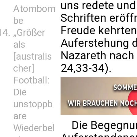
uns redete und
Atombom
Schriften eröff
be
Freude kehrten
„Größer
Auferstehung 
als
Nazareth nach 
[australis
24,33-34).
cher]
Football:
Die
unstoppb
are
Die Begegnun
Wiederbel