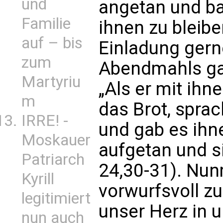
und
angetan und ba
Familie
ihnen zu bleib
auf – bis
Einladung ger
zum
Abendmahls gab
Martyriu
„Als er mit ihn
m
das Brot, sprac
IRRE! -
und gab es ihn
Moskauer
aufgetan und si
Patriarch
24,30-31). Nun
Kyrill
vorwurfsvoll zu
legitimiert
unser Herz in u
nun auch