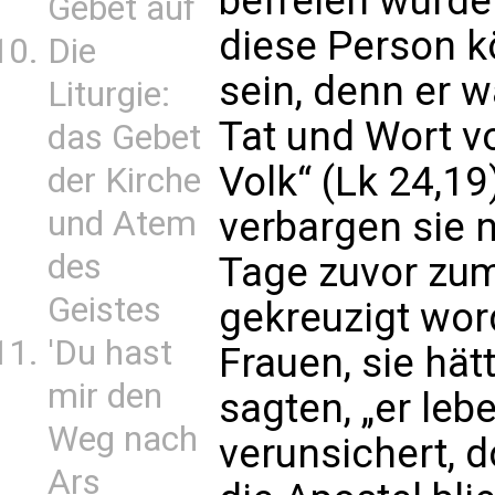
befreien würde 
Gebet auf
diese Person k
Die
sein, denn er w
Liturgie:
Tat und Wort v
das Gebet
Volk“ (Lk 24,19
der Kirche
und Atem
verbargen sie n
des
Tage zuvor zum
Geistes
gekreuzigt wor
'Du hast
Frauen, sie hät
mir den
sagten, „er lebe
Weg nach
verunsichert, 
Ars