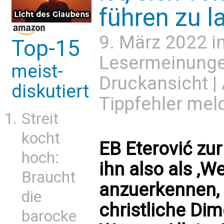
führen zu l
9. März 2022 i
Top-15
Lesermeinung
meist-
Druckansicht
|
diskutiert
Tippfehler mel
Streit
kocht
EB Eterović zur
hoch:
ihn also als ‚W
Braucht
anzuerkennen, c
die
christliche Di
barocke