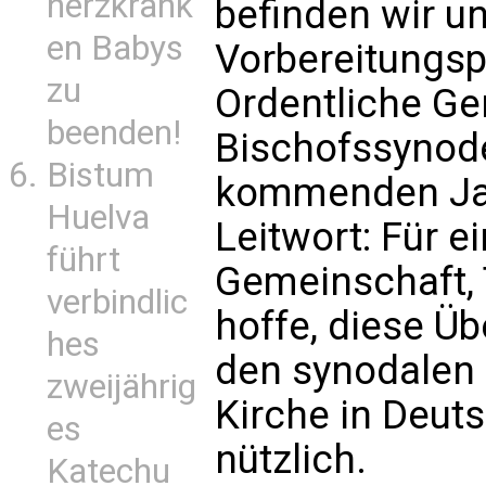
herzkrank
befinden wir un
en Babys
Vorbereitungsp
zu
Ordentliche G
beenden!
Bischofssynod
Bistum
kommenden Ja
Huelva
Leitwort: Für e
führt
Gemeinschaft, 
verbindlic
hoffe, diese Ü
hes
den synodalen 
zweijährig
Kirche in Deut
es
nützlich.
Katechu