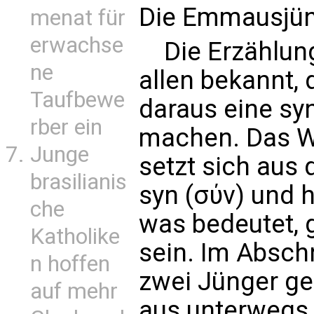
Die Emmausjü
menat für
erwachse
Die Erzählung
ne
allen bekannt, 
Taufbewe
daraus eine sy
rber ein
machen. Das W
Junge
setzt sich aus
brasilianis
syn (σύν) und
che
was bedeutet,
Katholike
sein. Im Absch
n hoffen
zwei Jünger g
auf mehr
aus unterwegs i