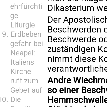
ehrfürchti
Dikasterium wei
ge
Der Apostolisc
Liturgie
Beschwerden e
Erdbeben
Beschwerde ode
gefahr bei
zuständigen Kon
Neapel:
nimmt diese Ko
Italiens
verantwortlich
Kirche
Andre Wiechman
ruft zum
so einer Besch
Gebet auf
Hemmschwelle 
Die