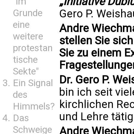
„Initiative Dubi
"im
Gero P. Weisha
Grunde
eine
Andre Wiechman
weitere
stellen Sie sic
protestan
Sie zu einem E
tische
Fragestellunge
Sekte"
Dr. Gero P. We
Ein Signal
bin ich seit vie
des
kirchlichen Re
Himmels?
und Lehre tätig
Das
Schweige
Andre Wiechma