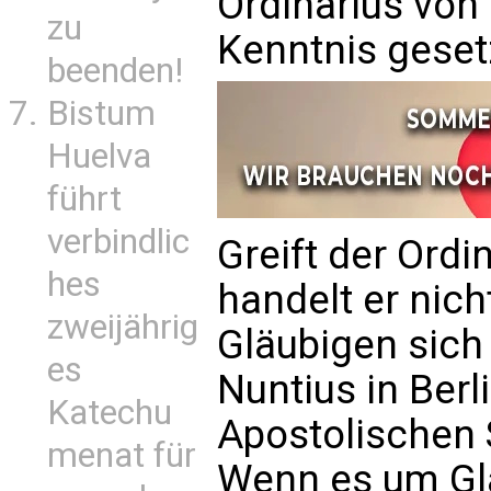
Ordinarius von
zu
Kenntnis geset
beenden!
Bistum
Huelva
führt
verbindlic
Greift der Ordi
hes
handelt er nich
zweijährig
Gläubigen sich
es
Nuntius in Berl
Katechu
Apostolischen 
menat für
Wenn es um Gla