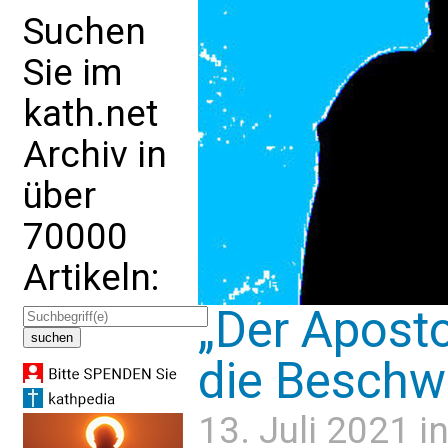
Suchen
Sie im
kath.net
Archiv in
über
70000
Artikeln:
„Der Apost
die Beschw
13. Juli 2021 i