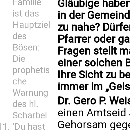
Familie
Gläubige haben
ist das
in der Gemeind
Hauptziel
zu nahe? Dürfe
des
Pfarrer oder ga
Bösen:
Fragen stellt 
Die
einer solchen 
prophetis
Ihre Sicht zu 
che
immer im „Geis
Warnung
Dr. Gero P. We
des hl.
einen Amtseid 
Scharbel
Gehorsam gege
'Du hast