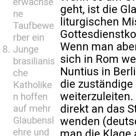
erwachse
geht, ist die G
ne
liturgischen M
Taufbewe
Gottesdienstko
rber ein
Wenn man aber
Junge
sich in Rom we
brasilianis
Nuntius in Berli
che
die zuständige 
Katholike
weiterzuleiten
n hoffen
direkt an das S
auf mehr
Glaubensl
wenden (deutsch
ehre und
man die Klage 