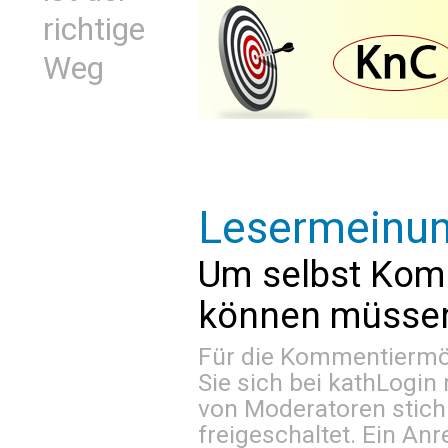
richtige
Weg
Lesermeinu
Um selbst Kom
können müssen 
Für die Kommentiermög
Sie sich bei
kathLogin 
von Moderatoren stich
freigeschaltet. Ein Anr