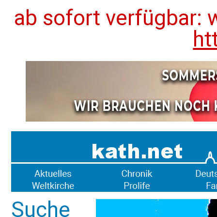
ab sofort verfügbar: 
ht
Suche