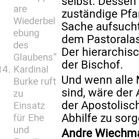
selbst. Dessen 
are
zuständige Pfa
Wiederbel
Sache aufsucht
ebung
dem Pastoralas
des
Der hierarchisc
Glaubens“
der Bischof.
Kardinal
Und wenn alle
Burke ruft
sind, wäre der
zu
der Apostolisc
Einsatz
Abhilfe zu sorg
für Ehe
und
Andre Wiechman