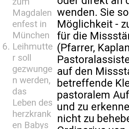
oder direkt an 
zum
wenden. Sie sol
Magdalen
Möglichkeit - z
enfest in
für die Missstä
München
Leihmutte
(Pfarrer, Kapla
r soll
Pastoralassist
gezwunge
auf den Missst
n werden,
betreffende Kle
das
pastoralem Auft
Leben des
und zu erkenne
herzkrank
nicht zu behebe
en Babys