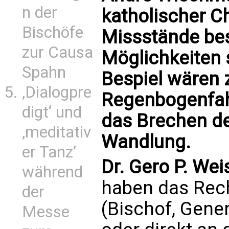
n der
katholischer C
Bischöfe
Missstände be
zur Causa
Möglichkeiten s
Spahn
Bespiel wären z
‚Dialogpre
Regenbogenfah
digt‘ und
das Brechen de
‚meditativ
Wandlung.
er Tanz’
Dr. Gero P. We
während
haben das Rech
der
(Bischof, Gener
Messe