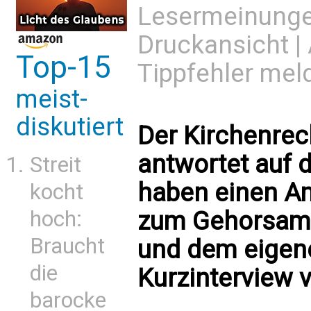
Lesermeinung
Druckansicht
|
Top-15
Tippfehler mel
meist-
diskutiert
Der Kirchenrec
antwortet auf d
Streit
haben einen Am
kocht
hoch:
zum Gehorsam
Braucht
und dem eigenen
die
Kurzinterview
barocke