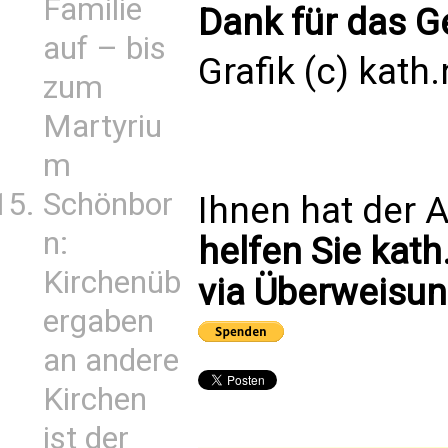
Familie
Dank für das G
auf – bis
Grafik (c) kath.
zum
Martyriu
m
Schönbor
Ihnen hat der A
n:
helfen Sie kath
Kirchenüb
via Überweisun
ergaben
an andere
Kirchen
ist der