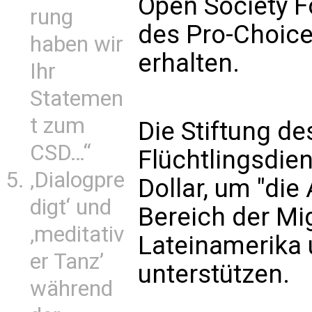
Open Society F
rung
des Pro-Choic
haben wir
erhalten.
Ihr
Statemen
t zum
Die Stiftung de
CSD…“
Flüchtlingsdie
‚Dialogpre
Dollar, um "die
digt‘ und
Bereich der Mi
‚meditativ
Lateinamerika 
er Tanz’
unterstützen.
während