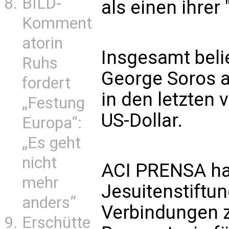
BILD-
als einen ihrer
Komment
atorin
Insgesamt beli
Ruhs
George Soros a
fordert
in den letzten 
„Festung
US-Dollar.
Europa“:
„Es geht
nicht
ACI PRENSA hat
mehr
Jesuitenstiftu
anders“
Verbindungen 
Erschütte