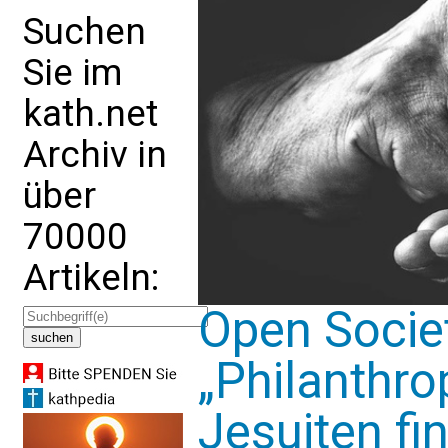
Suchen
Sie im
kath.net
Archiv in
über
70000
Artikeln:
Open Societ
„Philanthro
Jesuiten fi