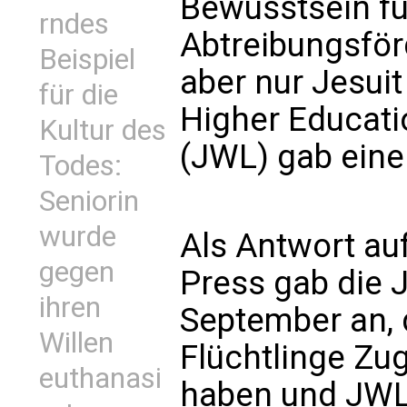
Bewusstsein fü
rndes
Abtreibungsför
Beispiel
aber nur Jesui
für die
Higher Educati
Kultur des
(JWL) gab eine
Todes:
Seniorin
wurde
Als Antwort au
gegen
Press gab die 
ihren
September an, 
Willen
Flüchtlinge Zu
euthanasi
haben und JWL 