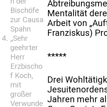
n der
Abtreibungsment
Bischöfe
Mentalität dere
zur Causa
Arbeit von „Au
Spahn
Franziskus) Pr
„Sehr
geehrter
*****
Herr
Erzbischo
f Koch,
Drei Wohltätig
mit
Jesuitenordens
großer
Jahren mehr als
Verwunde