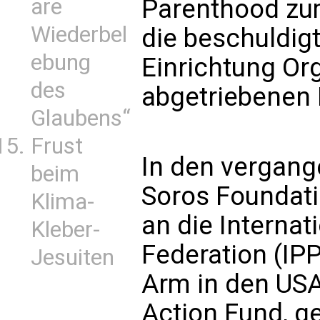
Parenthood zu
are
Wiederbel
die beschuldigt
ebung
Einrichtung O
des
abgetriebenen 
Glaubens“
Frust
In den vergang
beim
Soros Foundatio
Klima-
an die Interna
Kleber-
Federation (IPP
Jesuiten
Arm in den US
Action Fund, g