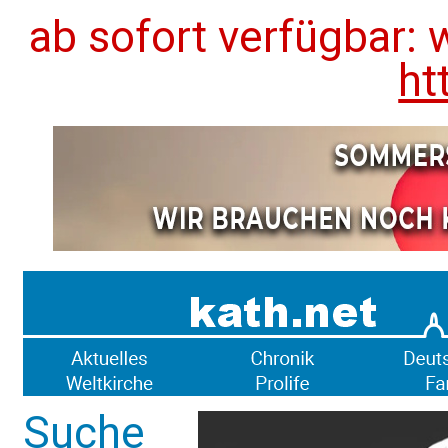
ab sofort verfügbar: 
ht
Suche