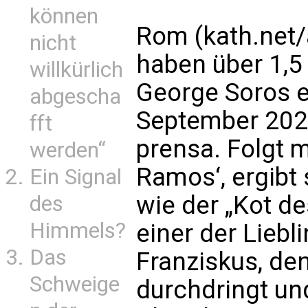
können
Rom (
kath.net
nicht
haben über 1,5 
willkürlich
George Soros er
abgescha
September 202
fft
prensa. Folgt
werden“
Ramos‘, ergibt 
Ein Signal
wie der „Kot de
des
Himmels?
einer der Liebl
Das
Franziskus, de
Schweige
durchdringt un