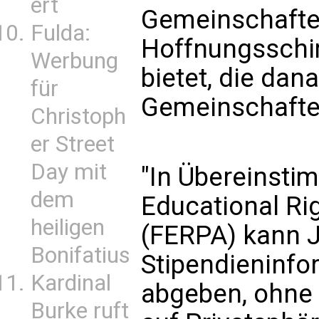
ert
Gemeinschaften
Fulda:
Hoffnungsschi
Werbung
bietet, die dan
für
Gemeinschafte
Christoph
er Street
Day mit
"In Übereinsti
dem
Educational Ri
heiligen
(FERPA) kann 
Bonifatius
Stipendieninfo
Kardinal
abgeben, ohne 
Burke ruft