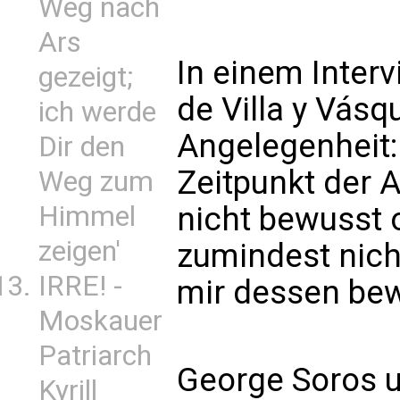
Weg nach
Ars
In einem Inter
gezeigt;
de Villa y Vásq
ich werde
Angelegenheit:
Dir den
Zeitpunkt der 
Weg zum
nicht bewusst 
Himmel
zeigen'
zumindest nich
IRRE! -
mir dessen bew
Moskauer
Patriarch
George Soros u
Kyrill