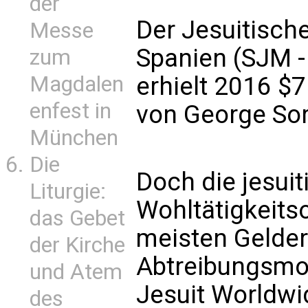
der
Der Jesuitische
Messe
Spanien (SJM -
zum
erhielt 2016 $
Magdalen
enfest in
von George Soro
München
Die
Doch die jesuit
Liturgie:
Wohltätigkeitso
das Gebet
meisten Gelder
der Kirche
Abtreibungsmogu
und Atem
Jesuit Worldwi
des