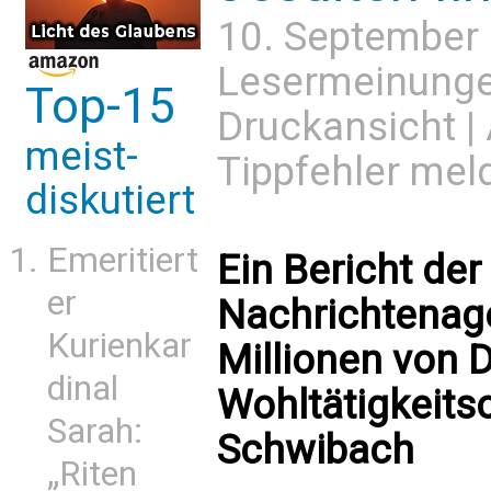
10. September
Lesermeinung
Top-15
Druckansicht
|
meist-
Tippfehler mel
diskutiert
Emeritiert
Ein Bericht de
er
Nachrichtenage
Kurienkar
Millionen von D
dinal
Wohltätigkeits
Sarah:
Schwibach
„Riten