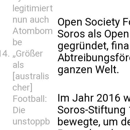
legitimiert
nun auch
Open Society F
Atombom
Soros als Open 
be
gegründet, fin
„Größer
Abtreibungsfö
als
ganzen Welt.
[australis
cher]
Im Jahr 2016 w
Football:
Soros-Stiftung 
Die
bewegte, um d
unstoppb