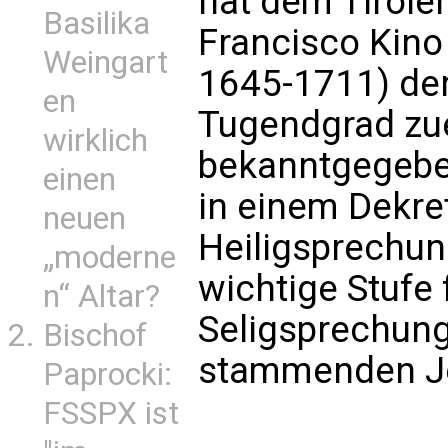
hat dem Tirole
Basilika
Francisco Kino
Weingart
1645-1711) de
en
Tugendgrad zu
wirklich
bekanntgegeben
einen
in einem Dekre
neuen
Heiligsprechun
„moderne
wichtige Stufe 
n“ Altar?
Seligsprechung
Bischof
stammenden Je
Paprocki:
FSSPX ist