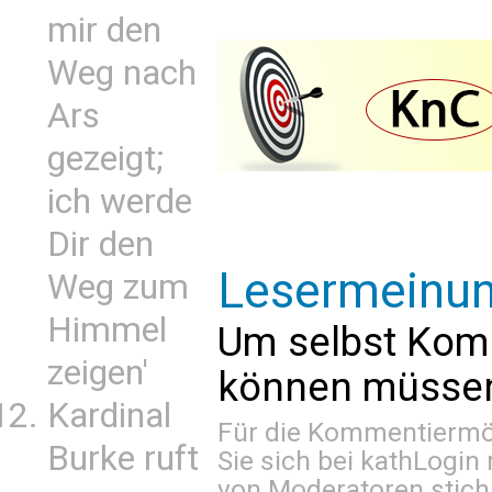
mir den
Weg nach
Ars
gezeigt;
ich werde
Dir den
Lesermeinu
Weg zum
Himmel
Um selbst Kom
zeigen'
können müssen 
Kardinal
Für die Kommentiermög
Burke ruft
Sie sich bei
kathLogin 
von Moderatoren stich