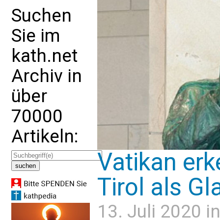
Suchen
Sie im
kath.net
Archiv in
über
70000
Artikeln:
Vatikan erk
Tirol als G
13. Juli 2020 i