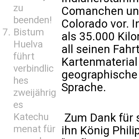
zu
Comanchen und
beenden!
Colorado vor. 
Bistum
als 35.000 Kilo
Huelva
all seinen Fah
führt
Kartenmaterial 
verbindlic
geographische 
hes
Sprache.
zweijährig
es
Katechu
Zum Dank für s
menat für
ihn König Phili