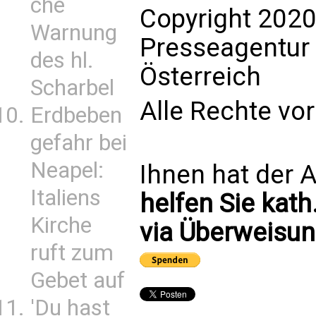
che
Copyright 2020
Warnung
Presseagentur
des hl.
Österreich
Scharbel
Alle Rechte vo
Erdbeben
gefahr bei
Neapel:
Ihnen hat der A
Italiens
helfen Sie kath
Kirche
via Überweisun
ruft zum
Gebet auf
'Du hast