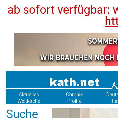
ab sofort verfügbar: 
ht
Suche