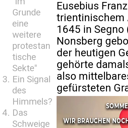
"im
Eusebius Franz
Grunde
trientinischem
eine
1645 in Segno
weitere
Nonsberg gebo
protestan
der heutigen G
tische
gehörte damals
Sekte"
also mittelbar
Ein Signal
gefürsteten Gra
des
Himmels?
Das
Schweige