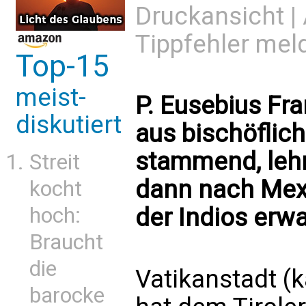
Druckansicht
|
Tippfehler mel
Top-15
meist-
P. Eusebius Fr
diskutiert
aus bischöflich
stammend, lehr
Streit
dann nach Mexi
kocht
hoch:
der Indios erw
Braucht
die
Vatikanstadt (
barocke