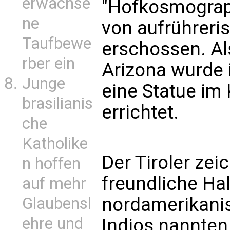
erwachse
"Hofkosmograp
ne
von aufrührer
Taufbewe
erschossen. Al
rber ein
Arizona wurde
Junge
eine Statue im
brasilianis
errichtet.
che
Katholike
Der Tiroler zei
n hoffen
freundliche Ha
auf mehr
nordamerikanis
Glaubensl
ehre und
Indios nannten