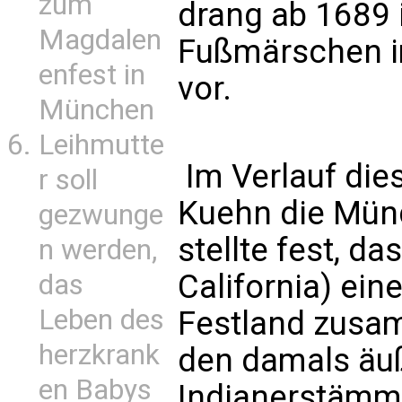
zum
drang ab 1689 
Magdalen
Fußmärschen i
enfest in
vor.
München
Leihmutte
Im Verlauf die
r soll
Kuehn die Mün
gezwunge
stellte fest, da
n werden,
California) ein
das
Leben des
Festland zusa
herzkrank
den damals äuß
en Babys
Indianerstämm