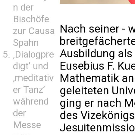
n der
Bischöfe
Nach seiner - w
zur Causa
breitgefächert
Spahn
Ausbildung als
‚Dialogpre
Eusebius F. Kue
digt‘ und
Mathematik an 
‚meditativ
er Tanz’
geleiteten Univ
während
ging er nach M
der
des Vizekönigs
Messe
Jesuitenmissio