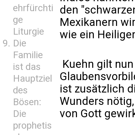
ehrfürchti
den "schwarzen
ge
Mexikanern wi
Liturgie
wie ein Heiliger
Die
Familie
Kuehn gilt nun 
ist das
Glaubensvorbil
Hauptziel
ist zusätzlich
des
Wunders nötig, 
Bösen:
von Gott gewir
Die
prophetis