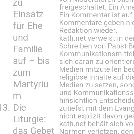
zu
freigeschaltet. Ein Anr
Einsatz
Ein Kommentar ist auf
Kommentare geben nic
für Ehe
Redaktion wieder.
und
kath.net verweist in
Schreiben von Papst B
Familie
Kommunikationsmittel 
auf – bis
sich daran zu orientie
Medien mitzuteilen be
zum
religiöse Inhalte auf 
Martyriu
Medien zu setzen, sond
und Kommunikationsst
m
hinsichtlich Entscheid
Die
zutiefst mit dem Eva
nicht explizit davon ge
Liturgie:
kath.net behält sich v
das Gebet
Normen verletzen, den