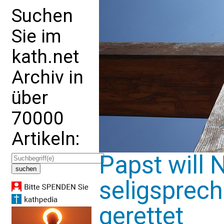
Suchen
Sie im
kath.net
Archiv in
über
70000
Artikeln:
Papst will 
seligspreche
gerettet