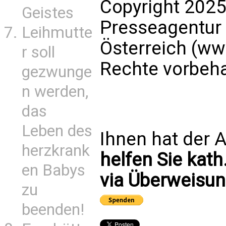
Copyright 2025
Geistes
Presseagentur
Leihmutte
Österreich (ww
r soll
Rechte vorbeha
gezwunge
n werden,
das
Leben des
Ihnen hat der A
herzkrank
helfen Sie kath
en Babys
via Überweisun
zu
beenden!