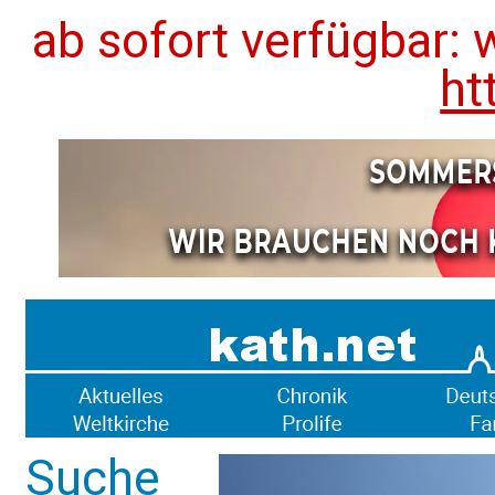
ab sofort verfügbar: 
ht
Suche