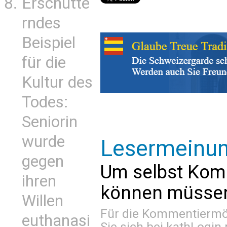
Erschütte
rndes
Beispiel
für die
Kultur des
Todes:
Seniorin
wurde
Lesermeinu
gegen
Um selbst Kom
ihren
können müssen 
Willen
Für die Kommentiermög
euthanasi
Sie sich bei
kathLogin 