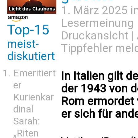
1. März 2025 i
Lesermeinung
Top-15
Druckansicht
|
meist-
Tippfehler mel
diskutiert
Emeritiert
In Italien gilt 
er
der 1943 von d
Kurienkar
Rom ermordet wu
dinal
er sich für and
Sarah:
„Riten