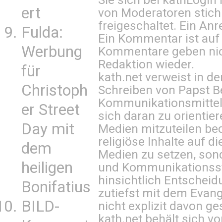
ert
von Moderatoren stich
freigeschaltet. Ein Anr
Fulda:
Ein Kommentar ist auf
Werbung
Kommentare geben nic
Redaktion wieder.
für
kath.net verweist in
Christoph
Schreiben von Papst B
Kommunikationsmittel 
er Street
sich daran zu orientie
Day mit
Medien mitzuteilen be
religiöse Inhalte auf 
dem
Medien zu setzen, sond
heiligen
und Kommunikationsst
hinsichtlich Entscheid
Bonifatius
zutiefst mit dem Eva
BILD-
nicht explizit davon ge
kath.net behält sich v