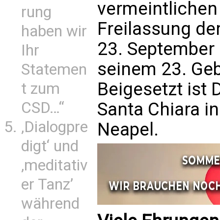
vermeintlichen
rung
Freilassung der
haben wir
23. September
Ihr
seinem 23. Geb
Statemen
Beigesetzt ist 
t zum
CSD…“
Santa Chiara in
‚Dialogpre
Neapel.
digt‘ und
‚meditativ
er Tanz’
während