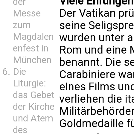
Viele Ehrungen 
der
Der Vatikan prü
Messe
seine Seligspr
zum
Magdalen
wurden unter a
enfest in
Rom und eine Mi
München
benannt. Die se
Die
Carabiniere w
Liturgie:
eines Films und
das Gebet
verliehen die i
der Kirche
Militärbehörde
und Atem
Goldmedaille fü
des