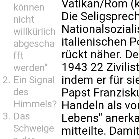
Vatikan/Rom (k
können
Die Seligsprec
nicht
Nationalsozial
willkürlich
italienischen P
abgescha
rückt näher. De
fft
1943 22 Zivilis
werden“
indem er für sie
Ein Signal
Papst Franzisk
des
Himmels?
Handeln als vo
Das
Lebens" anerka
Schweige
mitteilte. Dami