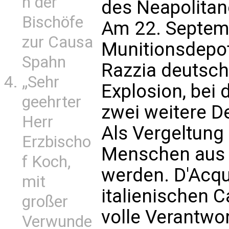
n der
des Neapolitan
Bischöfe
Am 22. Septem
zur Causa
Munitionsdepot
Spahn
Razzia deutsch
„Sehr
Explosion, bei 
geehrter
zwei weitere D
Herr
Als Vergeltung 
Erzbischo
Menschen aus 
f Koch,
werden. D'Acqui
mit
italienischen C
großer
volle Verantwo
Verwunde