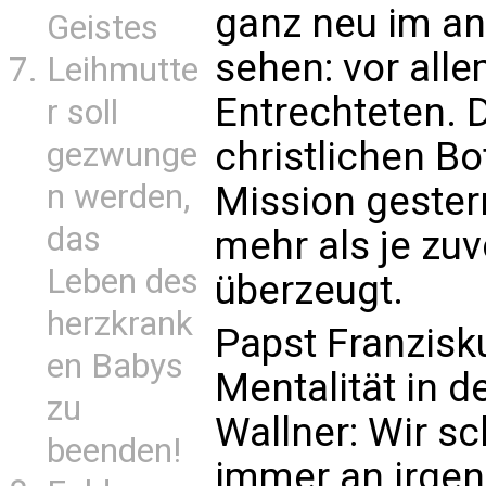
ganz neu im an
Geistes
sehen: vor all
Leihmutte
Entrechteten. D
r soll
christlichen Bo
gezwunge
n werden,
Mission gestern
das
mehr als je zuvo
Leben des
überzeugt.
herzkrank
Papst Franzisku
en Babys
Mentalität in d
zu
Wallner: Wir s
beenden!
immer an irge