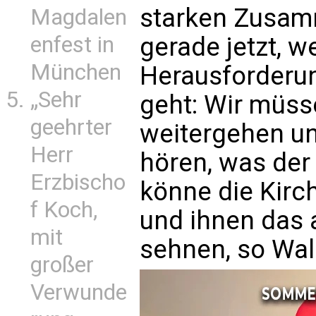
starken Zusamm
Magdalen
gerade jetzt, w
enfest in
München
Herausforderu
„Sehr
geht: Wir müs
geehrter
weitergehen u
Herr
hören, was der 
Erzbischo
könne die Kirc
f Koch,
und ihnen das 
mit
sehnen, so Wal
großer
Verwunde