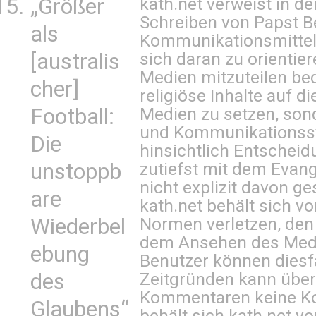
kath.net verweist in
„Größer
Schreiben von Papst B
als
Kommunikationsmittel 
sich daran zu orientie
[australis
Medien mitzuteilen be
cher]
religiöse Inhalte auf 
Medien zu setzen, sond
Football:
und Kommunikationsst
Die
hinsichtlich Entscheid
zutiefst mit dem Eva
unstoppb
nicht explizit davon ge
are
kath.net behält sich v
Normen verletzen, den
Wiederbel
dem Ansehen des Mediu
ebung
Benutzer können diesfa
Zeitgründen kann über
des
Kommentaren keine Ko
Glaubens“
behält sich kath.net vo