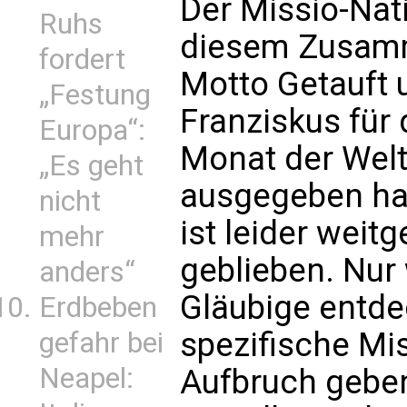
Der Missio-Nati
Ruhs
diesem Zusam
fordert
Motto Getauft 
„Festung
Franziskus für
Europa“:
Monat der Wel
„Es geht
ausgegeben hat
nicht
ist leider wei
mehr
geblieben. Nur
anders“
Gläubige entdec
Erdbeben
spezifische Miss
gefahr bei
Neapel:
Aufbruch geben