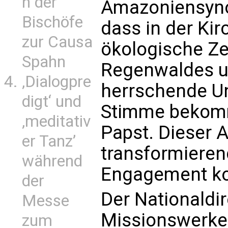
n der
Amazoniensynode
Bischöfe
dass in der Ki
zur Causa
ökologische Ze
Spahn
Regenwaldes u
‚Dialogpre
herrschende Un
digt‘ und
Stimme bekomm
‚meditativ
Papst. Dieser 
er Tanz’
transformieren
während
Engagement ko
der
Der Nationaldir
Messe
Missionswerke i
zum