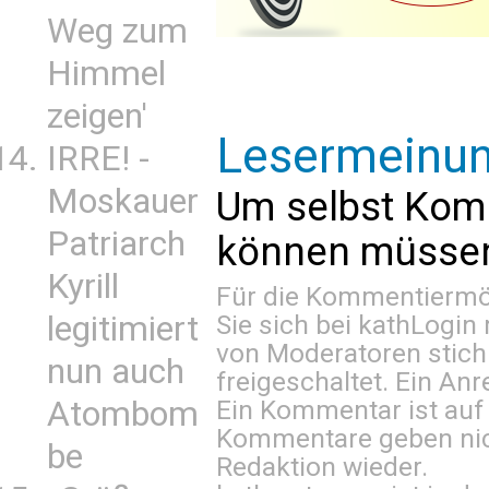
Weg zum
Himmel
zeigen'
Lesermeinu
IRRE! -
Moskauer
Um selbst Kom
Patriarch
können müssen 
Kyrill
Für die Kommentiermög
Sie sich bei
kathLogin 
legitimiert
von Moderatoren stich
nun auch
freigeschaltet. Ein Anr
Ein Kommentar ist auf
Atombom
Kommentare geben nic
be
Redaktion wieder.