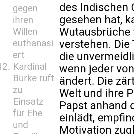
des Indischen 
gegen
gesehen hat, k
ihren
Wutausbrüche 
Willen
verstehen. Die
euthanasi
ert
die unvermeidli
Kardinal
wenn jeder von
Burke ruft
ändert. Die zär
zu
Welt und ihre P
Einsatz
Papst anhand d
für Ehe
einlädt, empfin
und
Motivation zugl