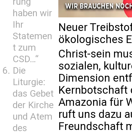
rung
haben wir
Ihr
Neuer Treibstoff
Statemen
ökologisches 
t zum
Christ-sein mus
CSD…“
sozialen, kultu
Die
Dimension entfa
Liturgie:
Kernbotschaft 
das Gebet
Amazonia für W
der Kirche
ruft uns dazu a
und Atem
Freundschaft m
des