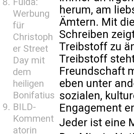
Fulda:
herum, am lieb
Werbung
Ämtern. Mit d
für
Schreiben zeigt
Christoph
Treibstoff zu 
er Street
Treibstoff steh
Day mit
Freundschaft m
dem
eben unter and
heiligen
sozialen, kultu
Bonifatius
Engagement ent
BILD-
Komment
Jeder ist eine 
atorin