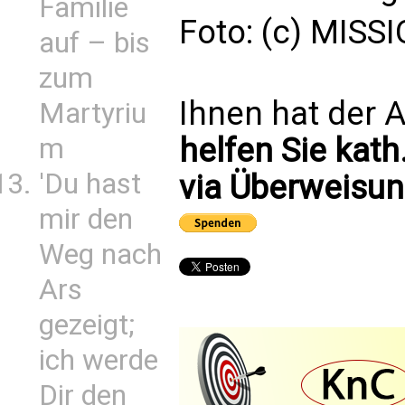
Familie
Foto: (c) MISSI
auf – bis
zum
Ihnen hat der A
Martyriu
helfen Sie kath
m
'Du hast
via Überweisun
mir den
Weg nach
Ars
gezeigt;
ich werde
Dir den