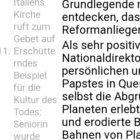
Italiens
Grundlegende 
Kirche
entdecken, das
ruft zum
Reformanliegen
Gebet auf
Als sehr positi
Erschütte
Nationaldirekt
rndes
persönlichen u
Beispiel
Papstes in Que
für die
selbst die Abg
Kultur des
Planeten erleb
Todes:
und erodierte 
Seniorin
Bahnen von Pla
wurde