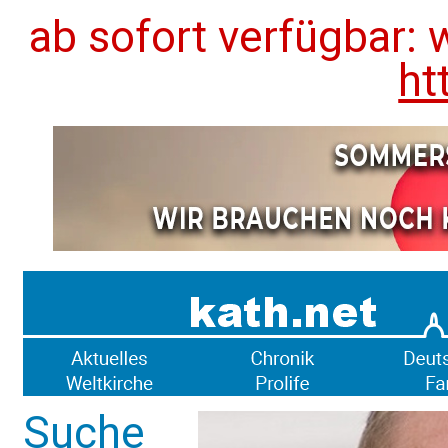
ab sofort verfügbar: 
ht
Suche