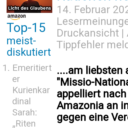
14. Februar 20
Lesermeinung
Top-15
Druckansicht
|
meist-
Tippfehler mel
diskutiert
Emeritiert
....am liebsten
er
"Missio-Nationa
Kurienkar
appelliert nach
dinal
Amazonia an in
Sarah:
gegen eine Ve
„Riten