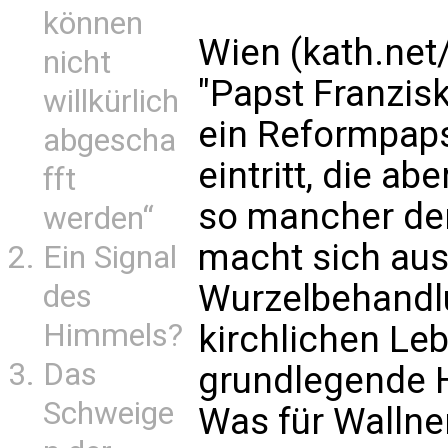
können
Wien (kath.net
nicht
"Papst Franzisk
willkürlich
ein Reformpaps
abgescha
eintritt, die ab
fft
so mancher denk
werden“
macht sich aus 
Ein Signal
Wurzelbehand
des
Himmels?
kirchlichen Lebe
Das
grundlegende H
Schweige
Was für Wallne