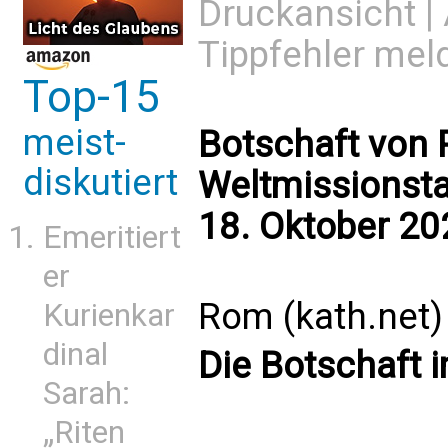
Druckansicht
|
Tippfehler mel
Top-15
meist-
Botschaft von 
diskutiert
Weltmissionsta
18. Oktober 20
Emeritiert
er
Rom (kath.net)
Kurienkar
dinal
Die Botschaft
Sarah:
„Riten