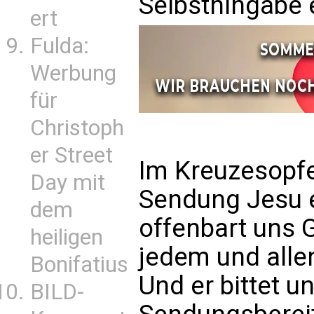
Selbsthingabe 
ert
Fulda:
Werbung
für
Christoph
er Street
Im Kreuzesopfe
Day mit
Sendung Jesu er
dem
offenbart uns G
heiligen
jedem und allen
Bonifatius
Und er bittet u
BILD-