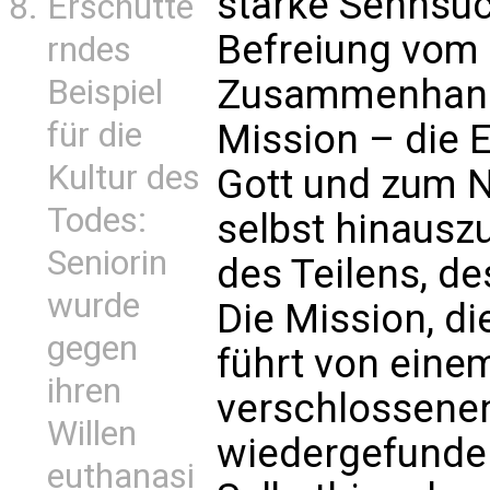
starke Sehnsu
Erschütte
Befreiung vom 
rndes
Zusammenhang s
Beispiel
für die
Mission – die 
Kultur des
Gott und zum N
Todes:
selbst hinausz
Seniorin
des Teilens, de
wurde
Die Mission, di
gegen
führt von eine
ihren
verschlossene
Willen
wiedergefunde
euthanasi