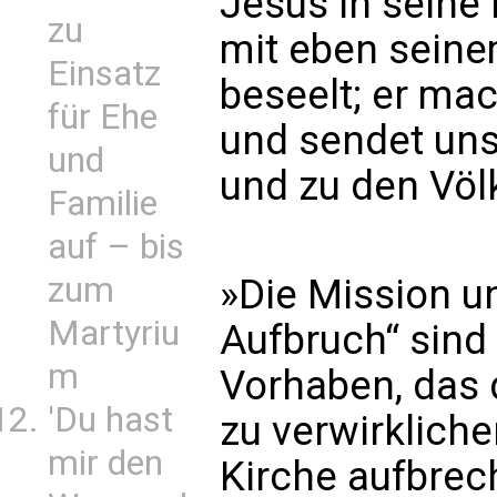
Jesus in seine
zu
mit eben seinem
Einsatz
beseelt; er mac
für Ehe
und sendet uns
und
und zu den Völ
Familie
auf – bis
zum
»Die Mission un
Martyriu
Aufbruch“ sind
m
Vorhaben, das 
'Du hast
zu verwirklichen
mir den
Kirche aufbrec