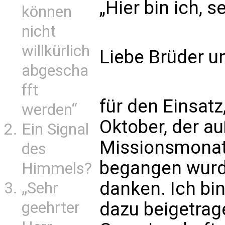
„Hier bin ich, 
können
nicht
willkürlich
Liebe Brüder u
abgescha
fft
für den Einsat
werden“
Oktober, der a
Ein Signal
Missionsmonat,
des
begangen wurd
Himmels?
danken. Ich bin
„Sehr
geehrter
dazu beigetrage