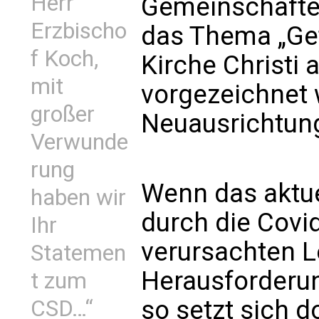
Herr
Gemeinschafte
Erzbischo
das Thema „Get
f Koch,
Kirche Christi 
mit
vorgezeichnet 
großer
Neuausrichtun
Verwunde
rung
Wenn das aktue
haben wir
durch die Cov
Ihr
verursachten L
Statemen
Herausforderun
t zum
so setzt sich 
CSD…“