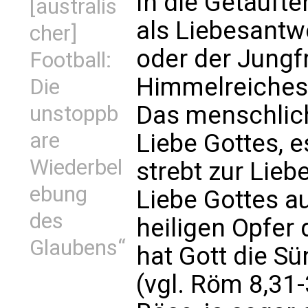
In die Getaufte
[australis
als Liebesantwo
cher]
oder der Jungf
Football:
Himmelreiches
Die
Das menschlich
unstoppb
are
Liebe Gottes, e
Wiederbel
strebt zur Lieb
ebung
Liebe Gottes a
des
heiligen Opfer
Glaubens“
hat Gott die S
(vgl. Röm 8,31-