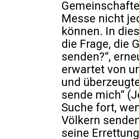
Gemeinschaften 
Messe nicht je
können. In di
die Frage, die G
senden?“, erne
erwartet von u
und überzeugte 
sende mich“ (Je
Suche fort, wen
Völkern senden
seine Errettun