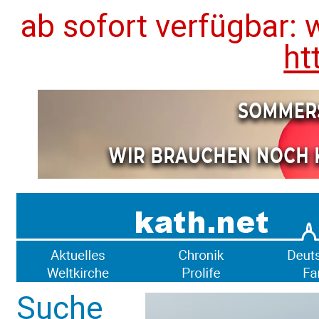
ab sofort verfügbar: 
ht
Suche