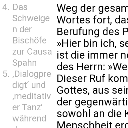
Das
Weg der gesamt
Schweige
Wortes fort, da
n der
Berufung des P
Bischöfe
»Hier bin ich, 
zur Causa
ist die immer 
Spahn
des Herrn: »Wen
‚Dialogpre
Dieser Ruf ko
digt‘ und
Gottes, aus sei
‚meditativ
der gegenwärti
er Tanz’
sowohl an die K
während
Menschheit erg