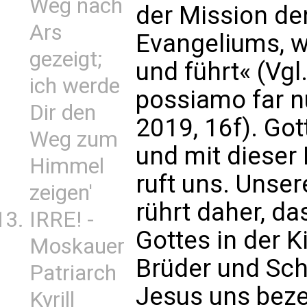
Weg nach
der Mission de
Ars
Evangeliums, we
gezeigt;
und führt« (Vgl
ich werde
possiamo far nu
Dir den
2019, 16f). Got
Weg zum
und mit dieser
Himmel
ruft uns. Unse
zeigen'
rührt daher, d
IRRE! -
Gottes in der K
Moskauer
Brüder und Schw
Patriarch
Jesus uns beze
Kyrill