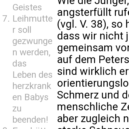
Wie die Jünger
Geistes
angsterfüllt ru
Leihmutte
(vgl. V. 38), s
r soll
dass wir nicht 
gezwunge
gemeinsam vo
n werden,
auf dem Peters
das
sind wirklich e
Leben des
orientierungslo
herzkrank
Schmerz und de
en Babys
menschliche Ze
zu
aber zugleich n
beenden!