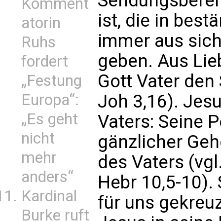
Sendungsbereits
Komment
ist, die in be
atorin
immer aus sich
Ruhs
geben. Aus Li
fordert
Gott Vater den
„Festung
Europa“:
Joh 3,16). Jesu
„Es geht
Vaters: Seine 
nicht
gänzlicher Ge
mehr
des Vaters (vgl.
anders“
Hebr 10,5-10). 
Kardinal
für uns gekreu
Burke ruft