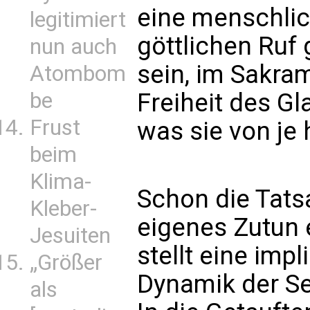
eine menschlic
legitimiert
göttlichen Ruf 
nun auch
sein, im Sakra
Atombom
be
Freiheit des G
Frust
was sie von je 
beim
Klima-
Schon die Tats
Kleber-
eigenes Zutun
Jesuiten
stellt eine impl
„Größer
Dynamik der Se
als