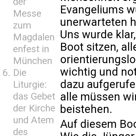
der
Evangeliums w
Messe
unerwarteten h
zum
Uns wurde klar,
Magdalen
Boot sitzen, a
enfest in
orientierungslo
München
wichtig und not
Die
dazu aufgerufe
Liturgie:
alle müssen wi
das Gebet
der Kirche
beistehen.
und Atem
Auf diesem Boot
des